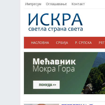
Импресум
Оглашавање
Контакт
НАСЛОВНА
СРБИЈА
Р. СРПСКА
РЕ