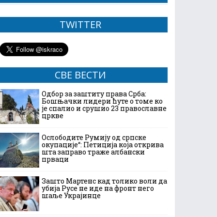
TWITTER
СВЕ ВЕСТИ
Одбор за заштиту права Срба:
Бошњачки лидери ћуте о томе ко
је спалио и срушио 23 православне
цркве
Ослободите Румију од српске
окупације“: Петиција која открива
шта заправо траже албански
прваци
Зашто Мартенс кад толико воли да
убија Русе не иде на фронт него
шаље Украјинце