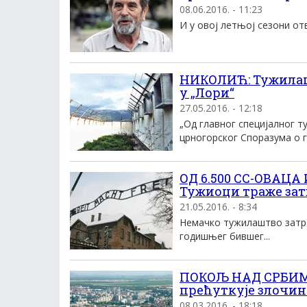
08.06.2016. - 11:23
И у овој летњој сезони отв
НИКОЛИЋ: Тужилаш
у „Лори“
27.05.2016. - 12:18
„Од главног специјалног 
црногорског Споразума о г
ОД 6.500 СС-ОВАЦ
Тужиоци траже зат
21.05.2016. - 8:34
Немачко тужилаштво затраж
годишњег бившег...
ПОКОЉ НАД СРБИМА
прећуткује злочин
08.03.2016. - 18:18