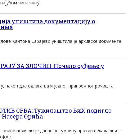
ајућом чињеницу...
ција уништила документацију о
бима
слове Кантона Сарајево уништила је архивске документе
АЈУ ЗА ЗЛОЧИН: Почело суђење у
ту, након два одлагања и jедног припремног рочишта,
ТИВ СРБА: Тужилаштво БиХ подигло
 Насера Орића
говине подигло је данас оптужницу против некадашњег
јске...