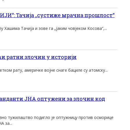
ИЈИ“: Тачија „сустиже мрачна прошлост“
 Хашима Тачија и зове га „јаким човјеком Косова“,...
и ратни злочин у историји
етком рату, америчке војне снаге бациле су атомску...
анданти ЈНА оптужени за злочин код
вно тужилаштво подигло је оптужницу против осморице
 за...