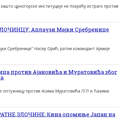
о зашто црногорске институције не покрећу истраге против
ОЧИНЦУ: Аплаузи Мајки Сребренице
јки Сребренице” Насер Орић, ратни командант Армије
ца против Ајановића и Муратовића због
ма
е оптужницу против Асима Муратовића /57/ и Ћазима
АТНЕ ЗЛОЧИНЕ: Кина опомиње Јапан на