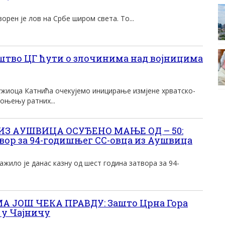
орен је лов на Србе широм света. То...
тво ЦГ ћути о злочинима над војницима
тужиоца Катнића очекујемо иницирање измјене хрватско-
оњењу ратних...
А ИЗ АУШВИЦА ОСУЂЕНО МАЊЕ ОД – 50:
вор за 94-годишњег СС-овца из Аушвица
ило је данас казну од шест година затвора за 94-
 ЈОШ ЧЕКА ПРАВДУ: Зашто Црна Гора
 у Чајничу