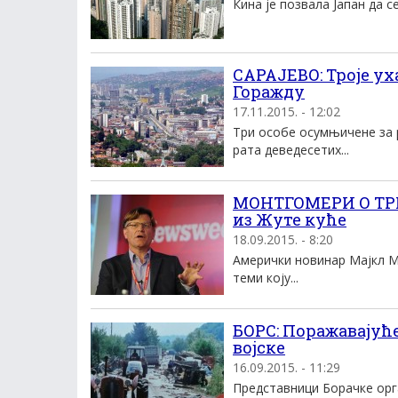
Кина је позвала Јапан да с
САРАЈЕВО: Троје у
Горажду
17.11.2015. - 12:02
Три особе осумњичене за 
рата деведесетих...
МОНТГОМЕРИ О ТРГ
из Жуте куће
18.09.2015. - 8:20
Амерички новинар Мајкл М
теми коју...
БОРС: Поражавајућ
војске
16.09.2015. - 11:29
Представници Борачке орг