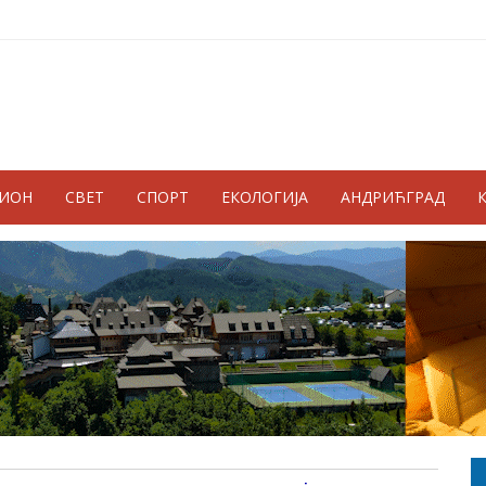
ГИОН
СВЕТ
СПОРТ
ЕКОЛОГИЈА
АНДРИЋГРАД