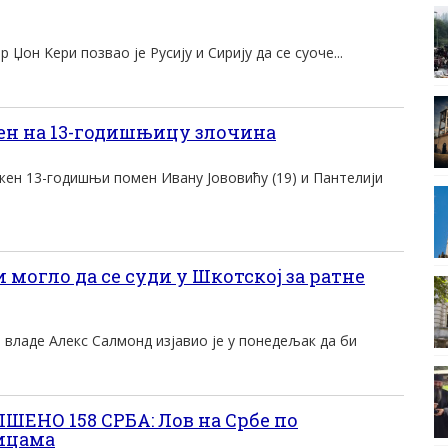
Џон Kери позвао jе Русиjу и Сириjу да се суоче...
н на 13-годишњицу злочина
жен 13-годишњи помен Ивану Jововићу (19) и Пантелиjи
могло да се суди у Шкотској за ратне
владе Алекс Салмонд изјавио је у понедељак да би
ШЕНО 158 СРБА: Лов на Србе по
ицама