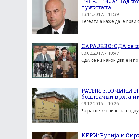
ТЕГЕЛТИЈА: Под ис
тужилаца
13.11.2017. - 11:39
Тегелтија каже да је први 
САРАЈЕВО: СДА се и
03.02.2017. - 10:47
СДА се ни након двије и по
РАТНИ ЗЛОЧИНИ НЕ
бошњачки врх, а н
09.12.2016. - 10:26
За ратне злочине на подруч
KЕРИ: Русиjа и Сири