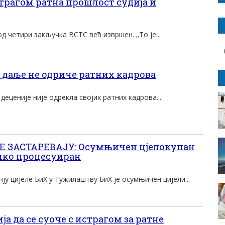
трагом ратна прошлост судија и
од четири закључка ВСТС већ извршен. „То је...
 даље не одриче ратних кадрова
 деценије није одрекла својих ратних кадрова....
 ЗАСТАРЕВАЈУ: Осумњичен цјелокупан
ико процесуиран
ју цијеле БиХ у Тужилаштву БиХ је осумњичен цијели...
jа да се суоче с истрагом за ратне