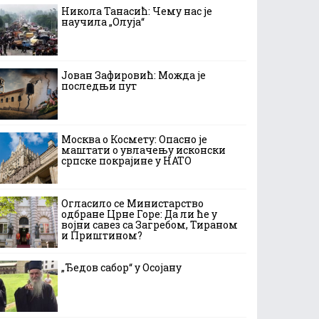
Никола Танасић: Чему нас је
научила „Олуја“
Јован Зафировић: Можда је
последњи пут
Москва о Космету: Опасно је
маштати о увлачењу исконски
српске покрајине у НАТО
Огласило се Министарство
одбране Црне Горе: Да ли ће у
војни савез са Загребом, Тираном
и Приштином?
„Ђедов сабор“ у Осојану