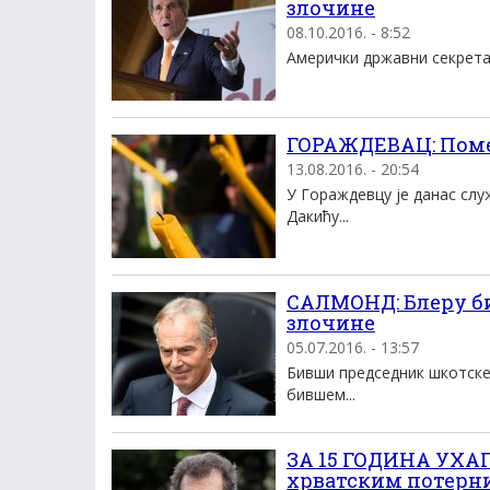
злочине
08.10.2016. - 8:52
Aмерички државни секретар 
ГОРАЖДЕВАЦ: Поме
13.08.2016. - 20:54
У Гораждевцу jе данас слу
Дакићу...
САЛМОНД: Блеру би 
злочине
05.07.2016. - 13:57
Бивши председник шкотске 
бившем...
ЗА 15 ГОДИНА УХАП
хрватским потерн