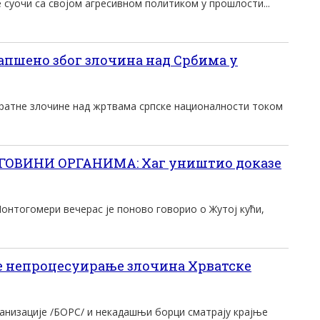
е суочи са својом агресивном политиком у прошлости...
хапшено због злочина над Србима у
ратне злочине над жртвама српске националности током
ОВИНИ ОРГАНИМА: Хаг уништио доказе
онтогомери вечерас је поново говорио о Жутој кући,
е непроцесуирање злочина Хрватске
анизације /БОРС/ и некадашњи борци сматрају крајње