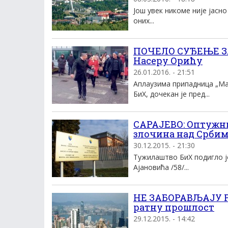
Још увек никоме није јасн
оних...
ПОЧЕЛО СУЂЕЊЕ ЗЛ
Насеру Орићу
26.01.2016. - 21:51
Аплаузима припадница „Ма
БиХ, дочекан је пред...
САРАЈЕВО: Оптужни
злочина над Срби
30.12.2015. - 21:30
Тужилаштво БиХ подигло ј
Ајановића /58/...
НЕ ЗАБОРАВЉАЈУ Р
ратну прошлост
29.12.2015. - 14:42