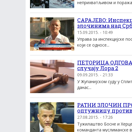
неприхватљивом и поражав
САРАЈЕВО: Инспек
злочинима над Ср
15.09.2015. - 10:49
Управа за инспекцијске по
који се односе...
ПЕТОРИЦА ОДГОВАР
случаjу Лора 2
09.09.2015. - 21:33
У Жупаниjском суду у Спли
данас...
РАТНИ ЗЛОЧИН ПРО
оптужницу против
27.08.2015. - 17:26
Тужилаштво Босне и Херце
команданта муслиманске во