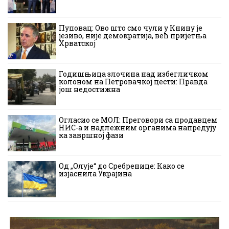
Пуповац: Ово што смо чули у Книну је
језиво, није демократија, већ пријетња
Хрватској
Годишњица злочина над избегличком
колоном на Петровачкој цести: Правда
још недостижна
Огласио се МОЛ: Преговори са продавцем
НИС-а и надлежним органима напредују
ка завршној фази
Од „Олује“ до Сребренице: Како се
изјаснила Украјина