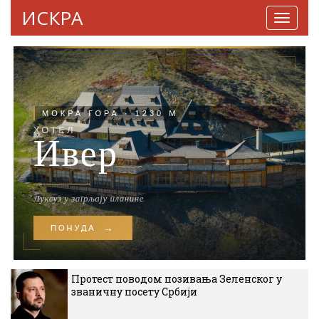
ИСКРА
Навига
Протест поводом позивања Зеленског у
званичну посету Србији