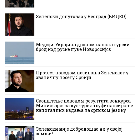
Зеленски допутовао у Београд (ВИДЕО)
Медији: Украјина дроном напала турски
брод код руске луке Новоросијск
Протест поводом позивања Зеленског у
званичну посету Србији
Саопштење поводом резултата конкурса
Министарства културе за суфинансирање
капиталних издања на српском језику
Зеленски није добродошао ни у својој
земљи!