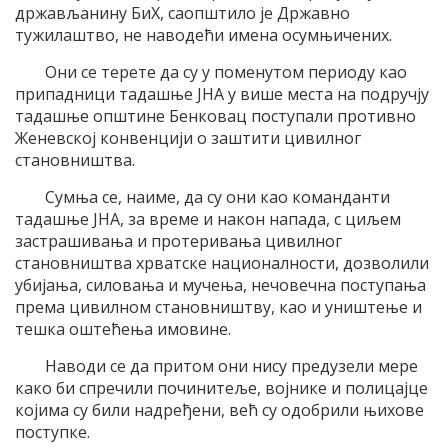
држављанину БиХ, саопштило је Државно
тужилаштво, не наводећи имена осумњичених.
Они се терете да су у поменутом периоду као
припадници тадашње ЈНА у више места на подручју
тадашње општине Бенковац поступали противно
Женевској конвенцији о заштити цивилног
становништва.
Сумња се, наиме, да су они као команданти
тадашње ЈНА, за време и након напада, с циљем
застрашивања и протеривања цивилног
становништва хрватске националности, дозволили
убијања, силовања и мучења, нечовечна поступања
према цивилном становништву, као и уништење и
тешка оштећења имовине.
Наводи се да притом они нису предузели мере
како би спречили починитеље, војнике и полицајце
којима су били надређени, већ су одобрили њихове
поступке.