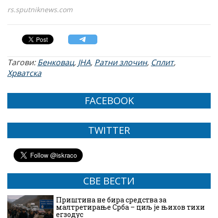
rs.sputniknews.com
Тагови:
Бенковац
,
ЈНА
,
Ратни злочин
,
Сплит
,
Хрватска
FACEBOOK
TWITTER
СВЕ ВЕСТИ
Приштина не бира средства за
малтретирање Срба – циљ је њихов тихи
егзодус