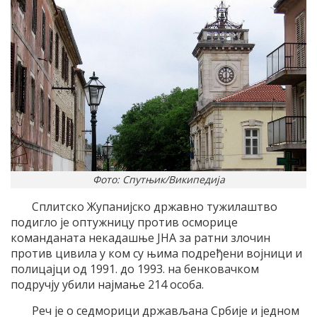
Фото: Спутњик/Википедија
Сплитско Жупанијско државно тужилаштво
подигло је оптужницу против осморице
команданата некадашње ЈНА за ратни злочин
против цивила у ком су њима подређени војници и
полицајци од 1991. до 1993. на бенковачком
подручју убили најмање 214 особа.
Реч је о седморици држављана Србије и једном