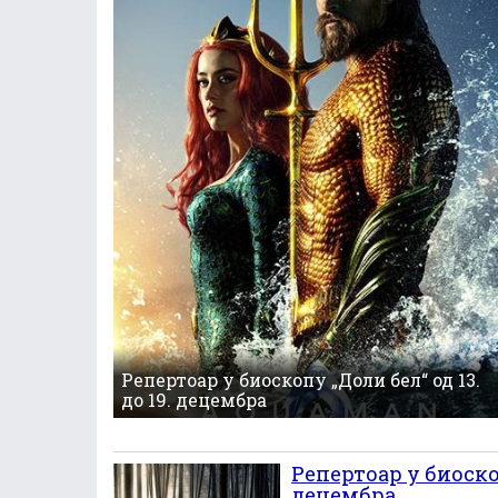
Репертоар у биоскопу „Доли бел“ од 13.
до 19. децембра
Репертоар у биоскоп
децембра