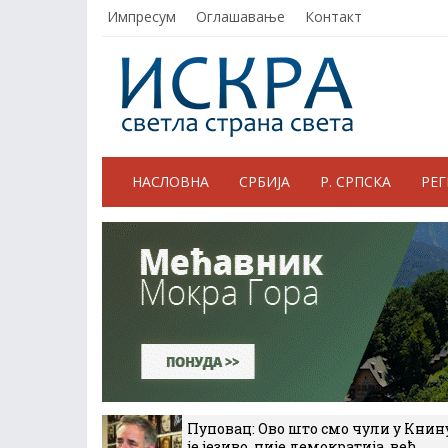
Импресум
Оглашавање
Контакт
НАСЛОВНА
СРБИЈА
Р. СРПСКА
РЕ
Пуповац: Ово што смо чули у Книн
је језиво, није демократија, већ