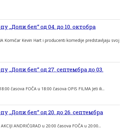
у „Доли бел“ од 04. до 10. октобра
Komičar Kevin Hart i producenti komedije predstavljaju svoj
у „Доли бел“ од 27. септембра до 03.
00 časova FOČA u 18:00 časova OPIS FILMA Jeti ili...
у „Доли бел“ од 20. до 26. септембра
KCIJI ANDRIĆGRAD u 20:00 časova FOČA u 20:00...