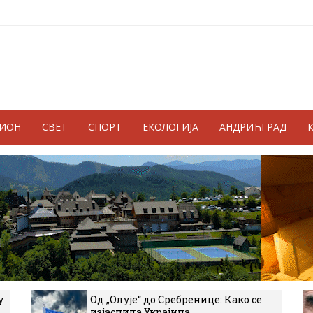
ГИОН
СВЕТ
СПОРТ
ЕКОЛОГИЈА
АНДРИЋГРАД
у
Од „Олује“ до Сребренице: Како се
изјаснила Украјина