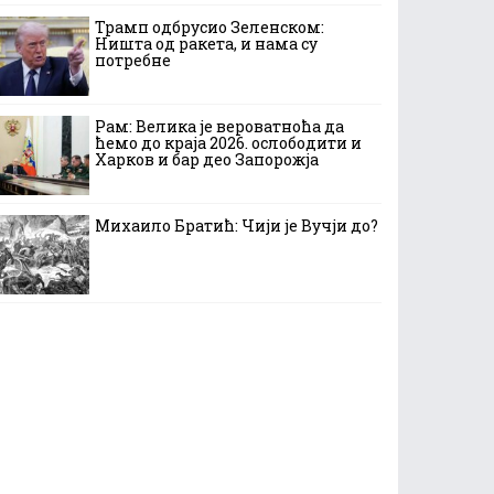
Трамп одбрусио Зеленском:
Ништа од ракета, и нама су
потребне
Рам: Велика је вероватноћа да
ћемо до краја 2026. ослободити и
Харков и бар део Запорожја
Михаило Братић: Чији је Вучји до?