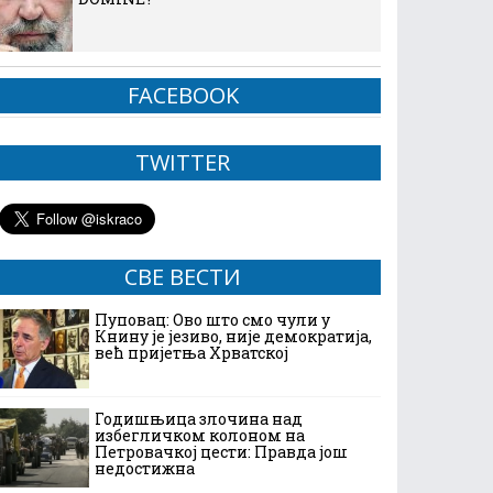
FACEBOOK
TWITTER
СВЕ ВЕСТИ
Пуповац: Ово што смо чули у
Книну је језиво, није демократија,
већ пријетња Хрватској
Годишњица злочина над
избегличком колоном на
Петровачкој цести: Правда још
недостижна