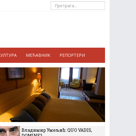
КУЛТУРА
МЕЋАВНИК
РЕПОРТЕРИ
Владимир Умељић: QUO VADIS,
DOMINE?