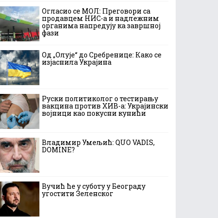
Огласио се МОЛ: Преговори са
продавцем НИС-а и надлежним
органима напредују ка завршној
фази
Од „Олује“ до Сребренице: Како се
изјаснила Украјина
Руски политиколог о тестирању
вакцина против ХИВ-а: Украјински
војници као покусни кунићи
Владимир Умељић: QUO VADIS,
DOMINE?
Вучић ће у суботу у Београду
угостити Зеленског