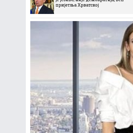
пријетња Хрватској