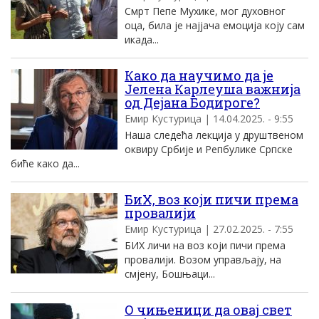
Смрт Пепе Мухике, мог духовног
оца, била је најјача емоција коју сам
икада...
Како да научимо да је
Јелена Карлеуша важнија
од Дејана Бодироге?
Емир Кустурица | 14.04.2025. - 9:55
Наша следећа лекција у друштвеном
оквиру Србије и Репбулике Српске
биће како да...
БиХ, воз који пичи према
провалији
Емир Кустурица | 27.02.2025. - 7:55
БИХ личи на воз који пичи према
провалији. Возом управљају, на
смјену, Бошњаци...
О чињеници да овај свет