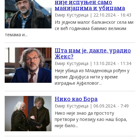
није испуњен само
манијацима и убицама
Емир Кустурица | 22.10.2024. - 16:43
Из једном малог балканског села ми
се већ годинама бавимо великим
темама и...
Шта нам је, дакле, урадио
Жекс?
Емир Кустурица | 13.10.2024. - 11:34
Није убица из Младеновца рођен у
време Драјфуса нити у време
изградње Ајфеловог...
Нико као Бора
Емир Кустурица | 06.09.2024. - 7:49
Нико није знао да простоту
претвори у поезију као наш Бора,
није било...