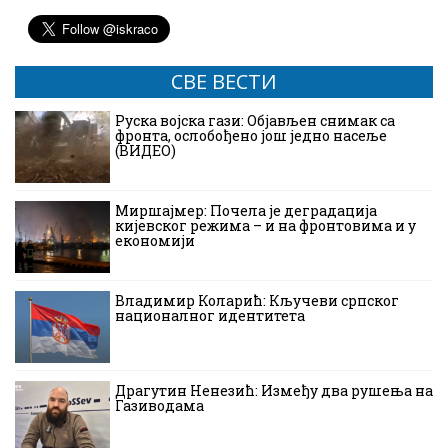
СВЕ ВЕСТИ
Руска војска гази: Објављен снимак са
фронта, ослобођено још једно насеље
(ВИДЕО)
Миршајмер: Почела је деградација
кијевског режима – и на фронтовима и у
економији
Владимир Коларић: Кључеви српског
националног идентитета
Драгутин Ненезић: Између два рушења на
Газиводама