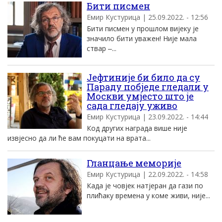
Бити писмен
Емир Кустурица | 25.09.2022. - 12:56
Бити писмен у прошлом вијеку је
значило бити уважен! Није мала
ствар ‒...
Јефтиније би било да су
Параду побједе гледали у
Москви умјесто што је
сада гледају уживо
Емир Кустурица | 23.09.2022. - 14:44
Код других награда више није
извјесно да ли ће вам покуцати на врата...
Гланцање меморије
Емир Кустурица | 22.09.2022. - 14:58
Када је човјек натјеран да гази по
плићаку времена у коме живи, није...