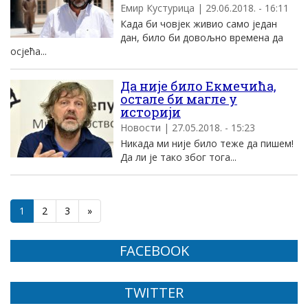
Емир Кустурица | 29.06.2018. - 16:11
Када би човјек живио само један
дан, било би довољно времена да
осјећа...
Да није било Екмечића,
остале би магле у
историји
Новости | 27.05.2018. - 15:23
Никада ми није било теже да пишем!
Да ли је тако због тога...
1
2
3
»
FACEBOOK
TWITTER