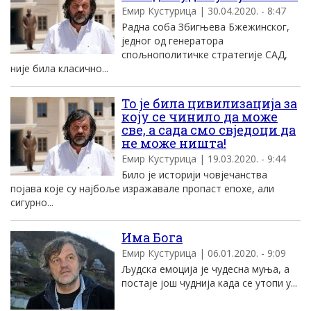
Емир Кустурица | 30.04.2020. - 8:47
Радна соба Збигњева Бжежинског,
једног од генератора
спољнополитичке стратегије САД,
није била класично...
То је била цивилизација за
коју се чинило да може
све, а сада смо свједоци да
не може ништа!
Емир Кустурица | 19.03.2020. - 9:44
Било је историји човјечанства
појава које су најбоље изражавале пропаст епохе, али
сигурно...
Има Бога
Емир Кустурица | 06.01.2020. - 9:09
Људска емоција је чудесна муња, а
постаје још чуднија када се утопи у...