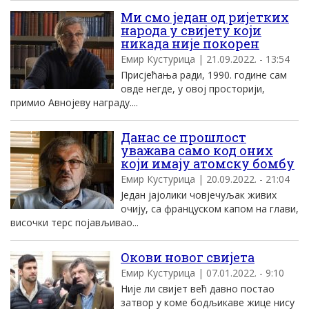
Ми смо један од ријетких
народа у свијету који
никада није покорен
Емир Кустурица | 21.09.2022. - 13:54
Присјећања ради, 1990. године сам
овде негде, у овој просторији,
примио Авнојеву награду....
Данас се прошлост
уважава само код оних
који имају атомску бомбу
Емир Кустурица | 20.09.2022. - 21:04
Један јајолики човјечуљак живих
очију, са француском капом на глави,
височки терс појављивао...
Окови новог свијета
Емир Кустурица | 07.01.2022. - 9:10
Није ли свијет већ давно постао
затвор у коме бодљикаве жице нису