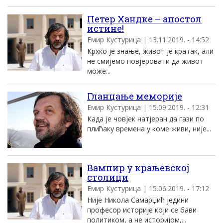
Петер Хандке – апостол
истине!
Емир Кустурица | 13.11.2019. - 14:52
Крхко је знање, живот је кратак, али
не смијемо повјеровати да живот
може...
Гланцање меморије
Емир Кустурица | 15.09.2019. - 12:31
Када је човјек натјеран да гази по
плићаку времена у коме живи, није...
Вампир у краљевској
столици
Емир Кустурица | 15.06.2019. - 17:12
Није Никола Самарџић једини
професор историје који се бави
политиком, а не историјом,...