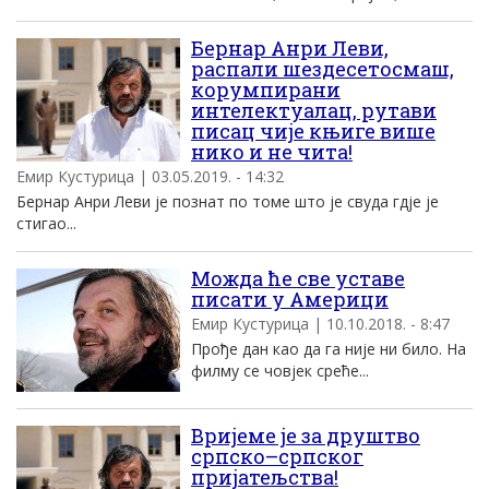
Бернар Анри Леви,
распали шездесетосмаш,
корумпирани
интелектуалац, рутави
писац чије књиге више
нико и не чита!
Емир Кустурица | 03.05.2019. - 14:32
Бернар Анри Леви је познат по томе што је свуда гдје је
стигао...
Можда ће све уставе
писати у Америци
Емир Кустурица | 10.10.2018. - 8:47
Прође дан као да га није ни било. На
филму се човјек среће...
Вријеме је за друштво
српско–српског
пријатељства!