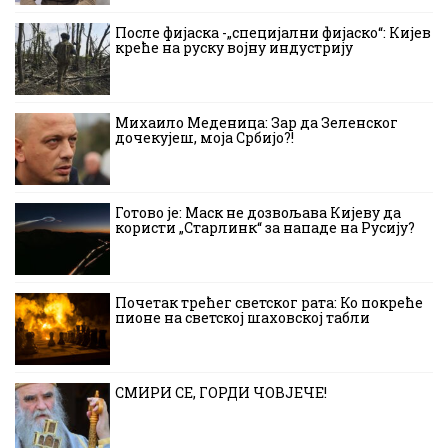
После фијаска -„специјални фијаско“: Кијев
креће на руску војну индустрију
Михаило Меденица: Зар да Зеленског
дочекујеш, моја Србијо?!
Готово је: Маск не дозвољава Кијеву да
користи „Старлинк“ за нападе на Русију?
Почетак трећег светског рата: Ко покреће
пионе на светској шаховској табли
СМИРИ СЕ, ГОРДИ ЧОВЈЕЧЕ!