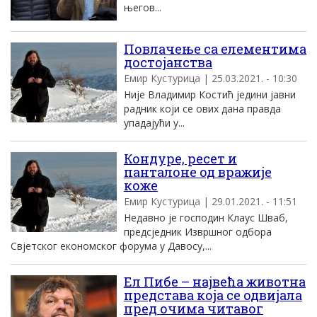
његов...
Повлачење са елементима
достојанства
Емир Кустурица | 25.03.2021. - 10:30
Није Владимир Костић једини јавни
радник који се ових дана правда
упадајући у...
Кондуре, ресет и
панталоне од вражије
коже
Емир Кустурица | 29.01.2021. - 11:51
Недавно је господин Клаус Шваб,
предсједник Извршног одбора
Свјетског економског форума у Давосу,...
Ел Пибе – највећа животна
представа која се одвијала
пред очима читавог