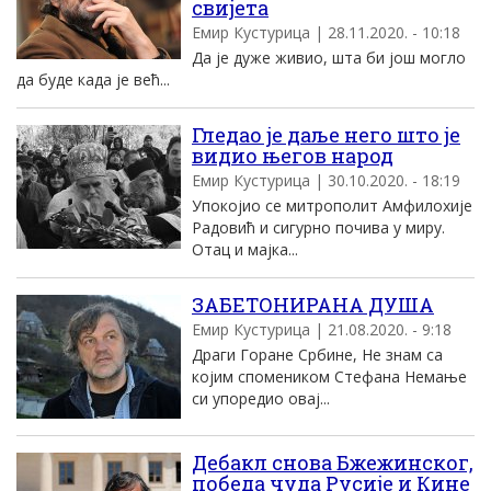
свијета
Емир Кустурица | 28.11.2020. - 10:18
Да је дуже живио, шта би још могло
да буде када је већ...
Гледао је даље него што је
видио његов народ
Емир Кустурица | 30.10.2020. - 18:19
Упокојио се митрополит Амфилохије
Радовић и сигурно почива у миру.
Отац и мајка...
ЗАБЕТОНИРАНА ДУША
Емир Кустурица | 21.08.2020. - 9:18
Драги Горане Србине, Не знам са
којим спомеником Стефана Немање
си упоредио овај...
Дебакл снова Бжежинског,
победа чуда Русије и Кине