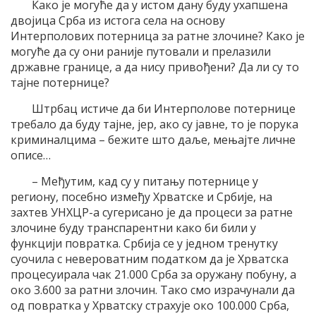
Како је могуће да у истом дану буду ухапшена
двојица Срба из истога села на основу
Интерполових потерница за ратне злочине? Како је
могуће да су они раније путовали и прелазили
државне границе, а да нису привођени? Да ли су то
тајне потернице?
Штрбац истиче да би Интерполове потернице
требало да буду тајне, јер, ако су јавне, то је порука
криминалцима – бежите што даље, мењајте личне
описе…
– Међутим, кад су у питању потернице у
региону, посебно између Хрватске и Србије, на
захтев УНХЦР-а сугерисано је да процеси за ратне
злочине буду транспарентни како би били у
функцији повратка. Србија се у једном тренутку
суочила с невероватним податком да је Хрватска
процесуирала чак 21.000 Срба за оружану побуну, а
око 3.600 за ратни злочин. Тако смо израчунали да
од повратка у Хрватску страхује око 100.000 Срба,