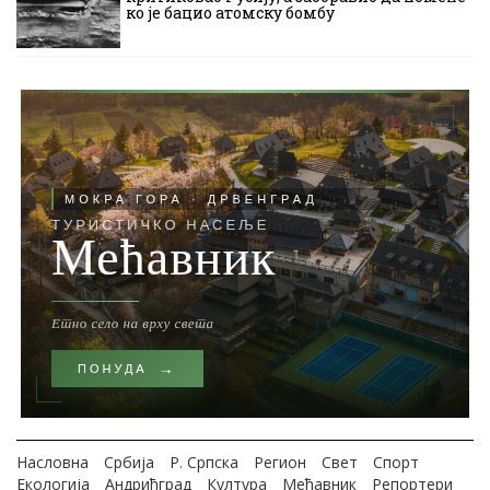
ко је бацио атомску бомбу
Насловна
Србија
Р. Српска
Регион
Свет
Спорт
Екологија
Андрићград
Култура
Мећавник
Репортери