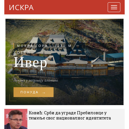
ИСКРА
Навига
Ковић: Срби да уграде Пребиловце у
темеље свог националног идентитета