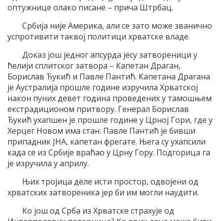
оптужнице олако писане – прича Штрбац.
Србија није Америка, али се зато може званично
успротивити таквој политици хрватске владе.
Доказ још једног апсурда јесу затвореници у
ћелији сплитског затвора – Капетан Драган,
Борислав Ђукић и Павле Пантић. Капетана Драгана
је Аустралија прошле године изручила Хрватској
након пуних девет година проведених у тамошњем
екстрадиционом притвору. Генерал Борислав
Ђукић ухапшен је прошле године у Црној Гори, где у
Херцег Новом има стан. Павле Пантић је бивши
припадник ЈНА, капетан фрегате. Њега су ухапсили
када се из Србије враћао у Црну Гору. Подгорица га
је изручила у априлу.
Њих тројица деле исти простор, одвојени од
хрватских затвореника јер би им могли наудити.
Ко још од Срба из Хрватске страхује од