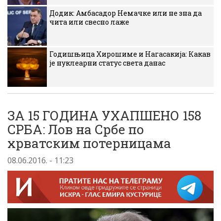
Додик: Амбасадор Немачке или не зна да
чита или свесно лаже
Годишњица Хирошиме и Нагасакија: Какав
је нуклеарни статус света данас
ЗА 15 ГОДИНА УХАПШЕНО 158
СРБА: Лов на Србе по
хрватским потерницама
08.06.2016. - 11:23