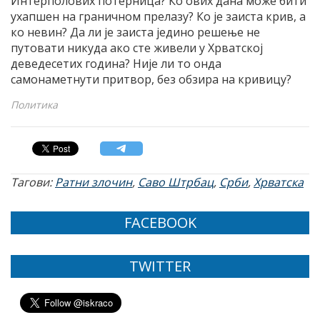
Интерполових потерница? Ко ових дана може бити
ухапшен на граничном прелазу? Ко је заиста крив, а
ко невин? Да ли је заиста једино решење не
путовати никуда ако сте живели у Хрватској
деведесетих година? Није ли то онда
самонаметнути притвор, без обзира на кривицу?
Политика
Тагови:
Ратни злочин
,
Саво Штрбац
,
Срби
,
Хрватска
FACEBOOK
TWITTER