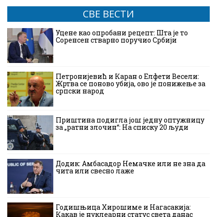
СВЕ ВЕСТИ
Уцене као опробани рецепт: Шта је то
Соренсен стварно поручио Србији
Петронијевић и Каран о Елфети Весели:
Жртва се поново убија, ово је понижење за
српски народ
Приштина подигла још једну оптужницу
за „ратни злочин“: На списку 20 људи
Додик: Амбасадор Немачке или не зна да
чита или свесно лаже
Годишњица Хирошиме и Нагасакија:
Какав је нуклеарни статус света данас