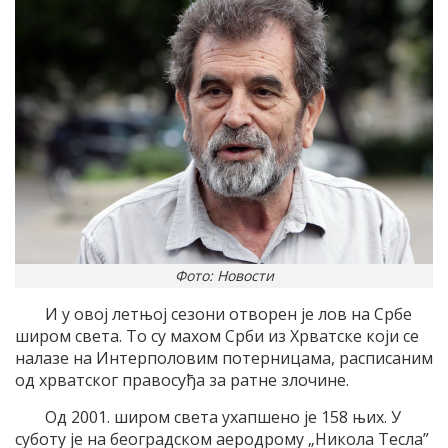
Фото: Новости
И у овој летњој сезони отворен је лов на Србе
широм света. То су махом Срби из Хрватске који се
налазе на Интерполовим потерницама, расписаним
од хрватског правосуђа за ратне злочине.
Од 2001. широм света ухапшено је 158 њих. У
суботу је на београдском аеродрому „Никола Тесла”