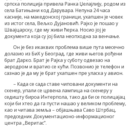
српска полиција привела Ранка Џелајлију, родом из
села Батињани код Дарувара. Непуна 24 часа
касније, на македонској граници, ухапшен је човек
из истог села, Вељко Дујановић. Рајко је пошао у
Швајцарску, где му живи ћерка. Носио јој је
документа која су јој била неопходна за венчање.
Он је без икаквих проблема више пута месечно
долазио из БиХ у Београд, где живи његов рођени
брат Дарко. Брат је Рајка у суботу одвезао на
аеродром и вратио се кући. Позвонио је телефон и
сазнао је да му је брат ухапшен пре уласка у авион.
– Када се сада ставе чиповани документи на
скенер, упали се црвена лампица на скенеру у
седишту бироа Интерпола, тако да би се полицајац
који би хтео да га пусти нашао у великом проблему,
као и читава земља – објашњава Саво Штрбац,
председник Документационо-информационог
центра „Веритас”.