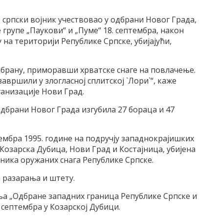
о српски војник учествовао у одбрани Новог Града,
 групе „Паукови“ и „Пуме“ 18. септембра, након
на територији Републике Српске, убијајући,
дбрану, приморавши хрватске снаге на повлачење.
завршили у злогласној сплитској `Лори`“, каже
ганизације Нови Град.
 одбрани Новог Града изгубила 27 бораца и 47
птембра 1995. године на подручју западнокрајишких
озарска Дубица, Нови Град и Костајница, убијена
адника оружаних снага Републике Српске.
 разарања и штету.
 „Одбране западних граница Републике Српске и
 септембра у Козарској Дубици.