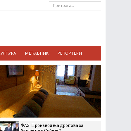
КУЛТУРА
МЕЋАВНИК
РЕПОРТЕРИ
ФАЗ: Производња дронова за
Украјину у Србији?