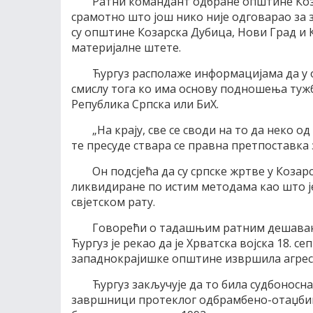
Ратни командант одбране општине Коза
срамотно што још нико није одговарао за з
су општине Козарска Дубица, Нови Град и 
материјалне штете.
Ћургуз располаже информацијама да у о
смислу тога ко има основу подношења тужб
Република Српска или БиХ.
„На крају, све се своди на то да неко 
те пресуде ствара се правна претпоставка з
Он подсјећа да су српске жртве у Козар
ликвидиране по истим методама као што је
свјетском рату.
Говорећи о тадашњим ратним дешавањ
Ћургуз је рекао да је Хрватска војска 18. 
западнокрајишке општине извршила агреси
Ћургуз закључује да то била судбоносна
завршници протеклог одбрамбено-отаџбинс