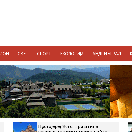
ГИОН
СВЕТ
СПОРТ
ЕКОЛОГИЈА
АНДРИЋГРАД
Протојереј Ђого: Приштина
наставља да отима немањићке