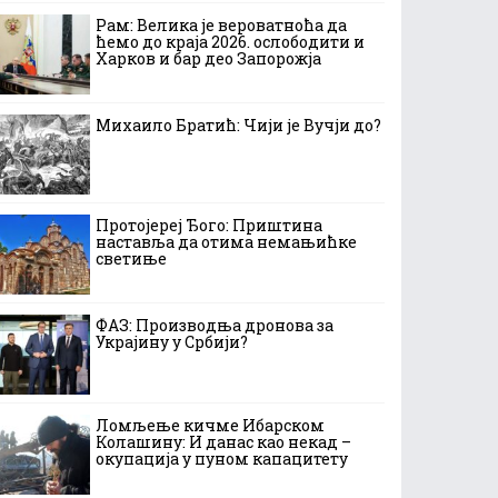
Рам: Велика је вероватноћа да
ћемо до краја 2026. ослободити и
Харков и бар део Запорожја
Михаило Братић: Чији је Вучји до?
Протојереј Ђого: Приштина
наставља да отима немањићке
светиње
ФАЗ: Производња дронова за
Украјину у Србији?
Ломљење кичме Ибарском
Колашину: И данас као некад –
окупација у пуном капацитету