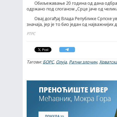
Обиљежавање 20 година од дана одбра
одржано под слоганом „Срце јаче од челика
Овај догађај Влада Републике Српске ув
значаја, јер је то био један од најважнијих
РТРС
Тагови:
БОРС
,
Олуја
,
Ратни злочин
,
Хрватск