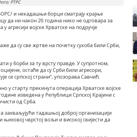
ото: РТРС
БОРС/ и некадашњи борци сматрају крајње
 да ни након 20 година нико не одговара за
у агресији војске Хрватске на подручје
е да су све жртве на почетку сукоба били Срби,
ати у борби за ту врсту правде. У супротном,
оцијене, остаће да су Срби били агресори,
ује се српској страни“, упозорава Савчић.
чно у старту прекинута операција Хрватске војске
е године изведена у Републици Српској Крајини с
чисти од Срба.
ута захваљујући тадашњој доброј организацији
и њиховој чврстој вољи и високој свијести да