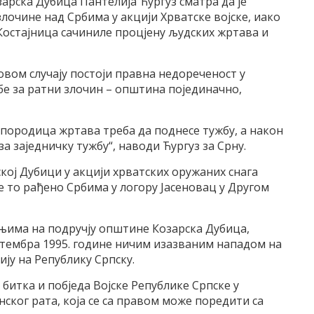
рска Дубица Пантелија Ћургуз сматра да је
лочине над Србима у акцији Хрватске војске, иако
Костајница сачиниле процјену људских жртава и
вом случају постоји правна недореченост у
е за ратни злочин – општина појединачно,
од породица жртава треба да поднесе тужбу, а након
а заједничку тужбу“, наводи Ћургуз за Срну.
ској Дубици у акцији хрватских оружаних снага
 то рађено Србима у логору Јасеновац у Другом
има на подручју општине Козарска Дубица,
септембра 1995. године ничим изазваним нападом на
ју на Републику Српску.
 битка и побједа Војске Републике Српске у
ког рата, која се са правом може поредити са