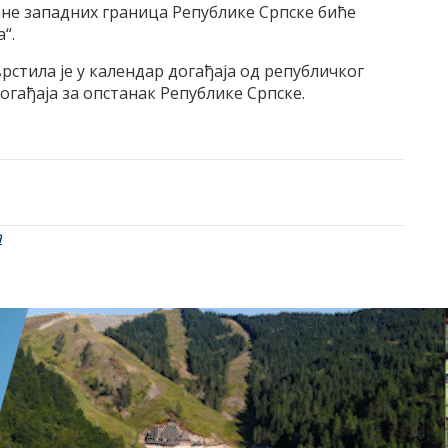
не западних граница Републике Српске биће
“.
рстила је у календар догађаја од републичког
 догађаја за опстанак Републике Српске.
а