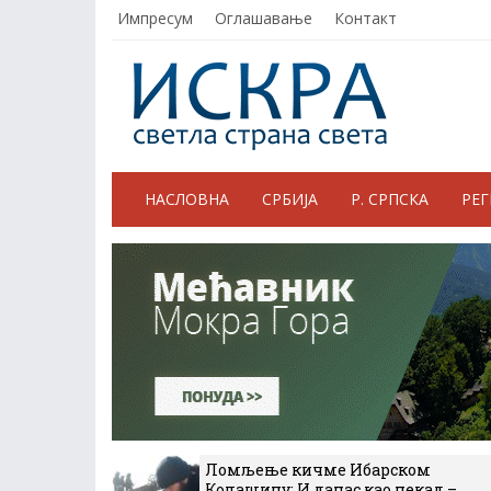
Импресум
Оглашавање
Контакт
НАСЛОВНА
СРБИЈА
Р. СРПСКА
РЕ
Ломљење кичме Ибарском
Колашину: И данас као некад –