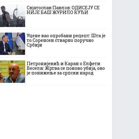
Свјатослав Павлов: ОДИСЕЈУ СЕ
НИЈЕ БАШ ЖУРИЛО КУЋИ
Уцене као опробани рецепт: Шта је
то Соренсен стварно поручио
Србији
Петронијевић и Каран о Елфети
Весели: Жртва се поново убија, ово
је понижење за српски народ