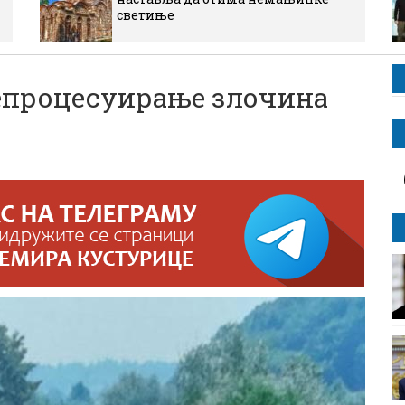
светиње
епроцесуирање злочина