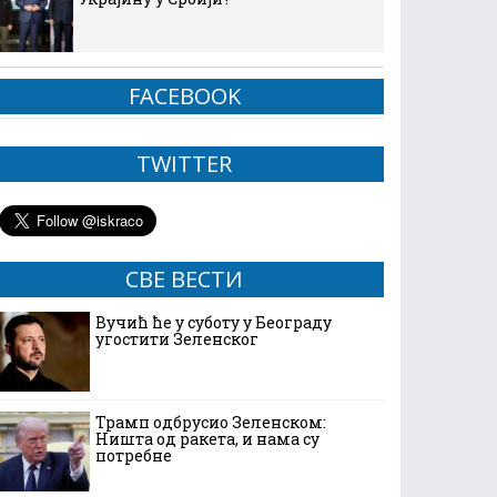
FACEBOOK
TWITTER
СВЕ ВЕСТИ
Вучић ће у суботу у Београду
угостити Зеленског
Трамп одбрусио Зеленском:
Ништа од ракета, и нама су
потребне