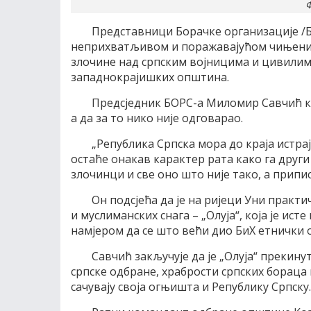
Ф
Представници Борачке организације /
неприхватљивом и поражавајућом чињеницу
злочине над српским војницима и цивилима 
западнокрајишких општина.
Предсједник БОРС-а Миломир Савчић каж
а да за то нико није одговарао.
„Република Српска мора до краја истрај
остаће онакав карактер рата како га други 
злочинци и све оно што није тако, а припис
Он подсјећа да је на ријеци Уни практи
и муслиманских снага – „Олуја“, која је ист
намјером да се што већи дио БиХ етнички о
Савчић закључује да је „Олуја“ прекин
српске одбране, храбрости српских бораца 
сачувају своја огњишта и Републику Српску.