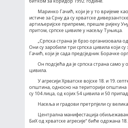
битком за коридор 1992. године.
Маринко Гачић, који је у то вријеме ка
истиче за Срну да су хрватске диверзантске
артиљеријске припреме, прешле ријеку Уну 
притом, српске цивиле у насељу Туњица.
„Српска страна је брзо организовала о
Они су заробили три српска цивила који су 
Гачић, који је сада предсједник Борачке ор
Он подсјећа да је српска страна само у
цивила.
У агресији Хрватске војске 18. и 19. се
општина, односно на територији општина К
су 104 лица, од којих 54 цивила и 50 прип
Насеља и градови претрпјели су велика
Централна манифестација обиљежавања
БиХ од хрватске агресије“ биће одржана 18.