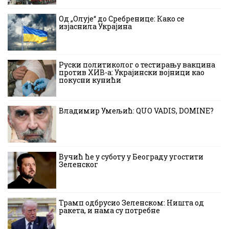
Од „Олује“ до Сребренице: Како се
изјаснила Украјина
Руски политиколог о тестирању вакцина
против ХИВ-а: Украјински војници као
покусни кунићи
Владимир Умељић: QUO VADIS, DOMINE?
Вучић ће у суботу у Београду угостити
Зеленског
Трамп одбрусио Зеленском: Ништа од
ракета, и нама су потребне