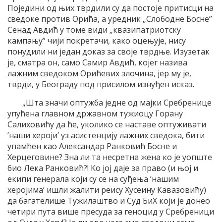
Поједини од њих тврдили су да постоје притисци на
сведоке против Орића, а уредник „Слободне Босне”
Сенад Авдић у томе види „квазипатриотску
кампању” чији покретачи, како оцењује, нису
понудили ни један доказ за своје тврдње. Изузетак
је, сматра он, само Самир Авдић, којег назива
лажним сведоком Орићевих злочина, јер му је,
тврди, у Београду под присилом изнуђен исказ.
„Шта значи оптужба једне од мајки Сребренице
упућена главном државном тужиоцу Горану
Салиховићу да ће, уколико се наставе оптуживати
’наши хероји’ уз асистенцију лажних сведока, бити
упамћен као Александар Ранковић Босне и
Херцеговине? Зна ли та несретна жена ко је уопште
био Лека Ранковић?! Ко јој даје за право (и њој и
екипи генерала који су се на суђења ’нашим
херојима’ ишли жалити реису Хусеину Кавазовићу)
да багателише Тужилаштво и Суд БиХ који је донео
четири пута више пресуда за геноцид у Сребреници