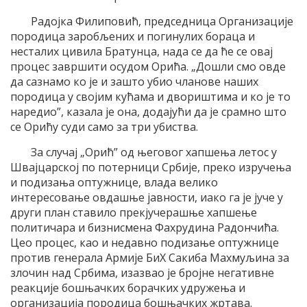
Радојка Филиповић, председница Организације
породица заробљених и погинулих бораца и
несталих цивила Братунца, нада се да ће се овај
процес завршити осудом Орића. „Дошли смо овде
да сазнамо ко је и зашто убио чланове наших
породица у својим кућама и двориштима и ко је то
наредио”, казала је она, додајући да је срамно што
се Орићу суди само за три убиства.
За случај „Орић” од његовог хапшења летос у
Швајцарској по потерници Србије, преко изручења
и подизања оптужнице, влада велико
интересовање овдашње јавности, иако га је јуче у
други план ставило прекјучерашње хапшење
политичара и бизнисмена Фахрудина Радончића.
Цео процес, као и недавно подизање оптужнице
против генерала Армије БиХ Сакиба Махмуљина за
злочин над Србима, изазвао је бројне негативне
реакције бошњачких борачких удружења и
организација породица бошњачких жртава.