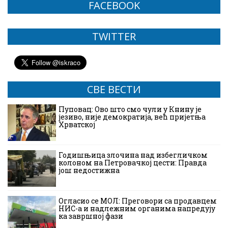
FACEBOOK
TWITTER
СВЕ ВЕСТИ
Пуповац: Ово што смо чули у Книну је
језиво, није демократија, већ пријетња
Хрватској
Годишњица злочина над избегличком
колоном на Петровачкој цести: Правда
још недостижна
Огласио се МОЛ: Преговори са продавцем
НИС-а и надлежним органима напредују
ка завршној фази