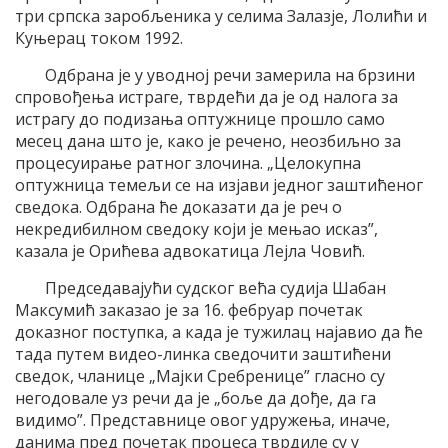
три српска заробљеника у селима Залазје, Лолићи и
Куњерац током 1992.
Одбрана је у уводној речи замерила на брзини
спровођења истраге, тврдећи да је од налога за
истрагу до подизања оптужнице прошло само
месец дана што је, како је речено, неозбиљно за
процесуирање ратног злочина. „Целокупна
оптужница темељи се на изјави једног заштићеног
сведока. Одбрана ће доказати да је реч о
некредибилном сведоку који је мењао исказ”,
казала је Орићева адвокатица Лејла Човић.
Председавајући судског већа судија Шабан
Максумић заказао је за 16. фебруар почетак
доказног поступка, а када је тужилац најавио да ће
тада путем видео-линка сведочити заштићени
сведок, чланице „Мајки Сребренице” гласно су
негодовале уз речи да је „боље да дође, да га
видимо”. Представнице овог удружења, иначе,
данима пред почетак процеса тврдиле су у