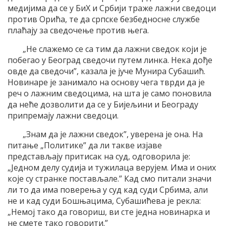
медијима да се у БиХ и Србији траже лажни сведоци
против Орића, те да српске безбедносне службе
плаћају за сведочење против њега.
„Не слажемо се са тим да лажни сведок који је
побегао у Београд сведочи путем линка. Нека дође
овде да сведочи”, казала је јуче Мунира Субашић.
Новинаре је занимало на основу чега тврди да је
реч о лажним сведоцима, на шта је само поновила
да неће дозволити да се у Бијељини и Београду
припремају лажни сведоци.
„Знам да је лажни сведок”, уверена је она. На
питање „Политике” да ли такве изјаве
представљају притисак на суд, одговорила је:
„Једном делу судија и тужилаца верујем. Има и оних
које су странке постављале.” Кад смо питали значи
ли то да има поверења у суд кад суди Србима, али
не и кад суди Бошњацима, Субашићева је рекла:
„Немој тако да говориш, ви сте једна новинарка и
не смете тако говорити.”