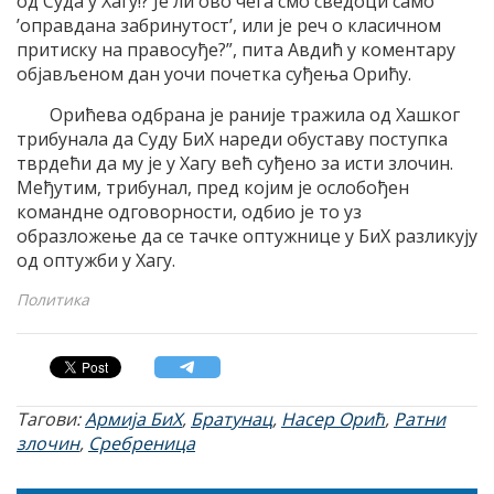
од Суда у Хагу!? Је ли ово чега смо сведоци само
’оправдана забринутост’, или је реч о класичном
притиску на правосуђе?”, пита Авдић у коментару
објављеном дан уочи почетка суђења Орићу.
Орићева одбрана је раније тражила од Хашког
трибунала да Суду БиХ нареди обуставу поступка
тврдећи да му је у Хагу већ суђено за исти злочин.
Међутим, трибунал, пред којим је ослобођен
командне одговорности, одбио је то уз
образложење да се тачке оптужнице у БиХ разликују
од оптужби у Хагу.
Политика
Тагови:
Армија БиХ
,
Братунац
,
Насер Орић
,
Ратни
злочин
,
Сребреница