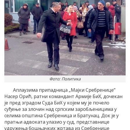
Фото: Политика
Аплаузима припадница „Мајки Сребренице”
Насер Орић, ратни командант Армије БиХ, дочекан
је пред зградом Суда БиХ у којем му је почело
суђење за злочин над српским заробљеницима у
селима општина Сребреница и Братунац. Док је у
пратњи адвоката улазио у суд, представнице
удружења бошњачких жртава из Сребренице