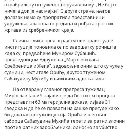
охрабриле су оптуженог поручивши му: „Не бој се
ничега док је нас мајки”. С друге стране, његов
долазак немо су пропратили представници
удружења, чланова породица и рођака српских
жртава из сребреничког краја.
Слична слика пред зградом ове правосудне
институције поновила се по завршетку рочишта
када су, предвођене Муниром Субашић,
председницом Удружења „Мајке енклава
Сребреница и Жепа”, задовољне оним што су чуле у
судници, честитале Орићу, другооптуженом
Сабахудину Мухићу и њиховим адвокатима.
На отварању главног претреса тужилац
Мирослав Јањић најавио је да ће током процеса
представити 63 материјална доказа, изјаве 31
сведока и да ће се позвати на хашке пресуде како
би доказао оптужницу која Орића и његовог
саборца Сабахудина Мухића терети за ратни злочин
против ратних заробљеника, односно за убиство