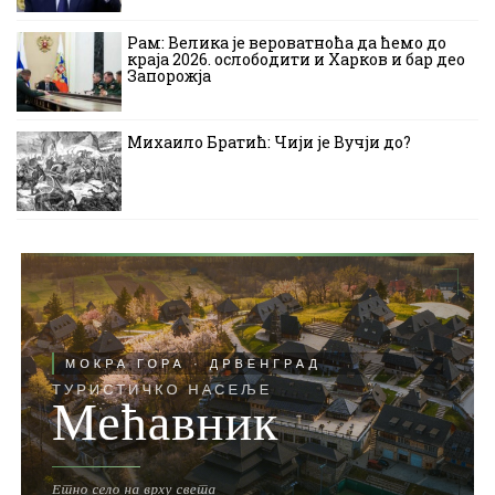
Рам: Велика је вероватноћа да ћемо до
краја 2026. ослободити и Харков и бар део
Запорожја
Михаило Братић: Чији је Вучји до?