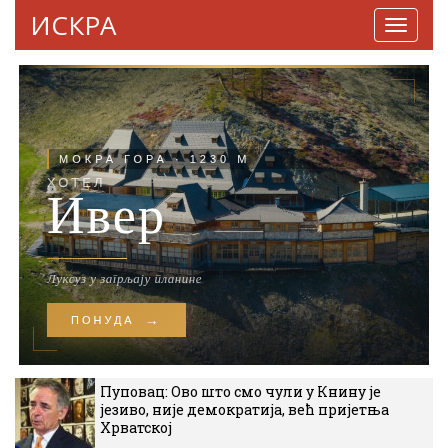
ИСКРА
Навига
Пуповац: Ово што смо чули у Книну је
језиво, није демократија, већ пријетња
Хрватској