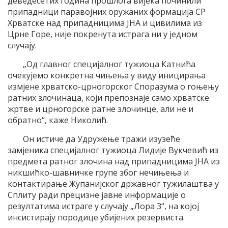
деведесетих година прошлога вијека починили
припадници паравојних оружаних формација СР
Хрватске над припадницима ЈНА и цивилима из
Црне Горе, није покренута истрага ни у једном
случају.
„Од главног специјалног тужиоца Катнића
очекујемо конкретна чињења у виду иницирања
измјене хрватско-црногорског Споразума о гоњењу
ратних злочинаца, који препознаје само хрватске
жртве и црногорске ратне злочинце, али не и
обратно“, каже Николић.
Он истиче да Удружење тражи изузеће
замјеника специјалног тужиоца Лидије Вукчевић из
предмета ратног злочина над припадницима ЈНА из
никшићко-шавничке групе због нечињења и
контактирање Жупанијског државног тужилаштва у
Сплиту ради прецизне јавне информације о
резултатима истраге у случају „Лора 3“, на којој
инсистирају породице убијених резервиста.