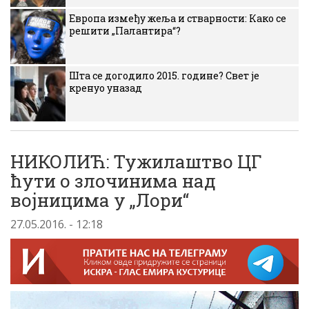
Европа између жеља и стварности: Како се
решити „Палантира“?
Шта се догодило 2015. године? Свет је
кренуо уназад
НИКОЛИЋ: Тужилаштво ЦГ
ћути о злочинима над
војницима у „Лори“
27.05.2016. - 12:18