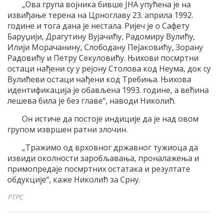
„Ова група војника бивше ЈНА упућена је на
извиђање терена на Црноглаву 23. априла 1992.
године и тога дана је нестала. Ријеч је о Сафету
Баруџији, Драгутину Вујачићу, Радомиру Вулићу,
Илији Морачанину, Слободану Пејаковићу, Зорану
Радовићу и Петру Секуловићу. Њихови посмртни
остаци нађени су у рејону Столова код Неума, док су
Вулићеви остаци нађени код Требиња. Њихова
идентификација је обављена 1993. године, а већина
лешева била је без главе“, наводи Николић.
Он истиче да постоје индиције да је над овом
групом извршен ратни злочин.
„Тражимо од врховног државног тужиоца да
извиди околности заробљавања, проналажења и
примопредаје посмртних остатака и резултате
обдукције“, каже Николић за Срну.
РТРС