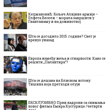
Кецмановић: Кољач Алијине армије –
Елфета Весели – морала завршити у
Гвантанаму и на доживотној
Шта се догодило 2015. године? Свет је
кренуо уназад
Европа између жеља и стварности: Како се
решити „Палантира“?
Шта се дешава на Блиском истоку:
Тишина која претходи олуји
ЕКСКЛУЗИВНО Први кадрови са снимања
новог филма Емира Кустурице /четврти
део/