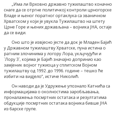
„Има ли Врховно државно тужилаштво коначно
снаге да се отргне политичкој контроли црногорске
Владе и њеног поратног ортаклука са званичном
Хрватском у који је увукла Тужилаштво на штету
Црне Горе и њених држављана – војника ЈНА, остаје
да се види.
Оно што је извјесно јесте да док је Младен Бајић
у Државном тужилаштву Хрватске, пуна истина о
ратним злочинима у логору Лора, укључујући и
`Лору 3`, којима је Бајић значајно допринио као
замјеник војног тужиоца у сплитском Војном
тужилаштву од 1992. до 1996. године – тешко ће
избити на видјело“, истиче Николић.
Он наводи да је Удружење упознало Катнића са
информацијама о околностима заробљавања,
проналажења посмртних остатака и резултатима
обдукције посмртних остатака војника бивше ЈНА
из барске групе.