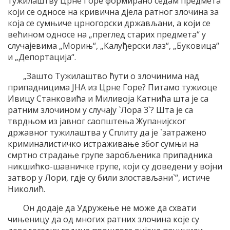
тужилаштву Црне Горе формирано седам предмета
који се односе на кривична дјела ратног злочина за
која се сумњиче црногорски држављани, а који се
већином односе на „преглед старих предмета“ у
случајевима „Морињ“, „Калуђерски лаз“, „Буковица“
и „Депортација“.
„Зашто Тужилаштво ћути о злочинима над
припадницима ЈНА из Црне Горе? Питамо тужиоце
Ивицу Станковића и Миливоја Катнића шта је са
ратним злочином у случају `Лора 3`? Шта је са
тврдњом из јавног саопштења Жупанијског
државног тужилаштва у Сплиту да је `затражено
криминалистичко истраживање због сумњи на
смртно страдање групе заробљеника припадника
никшићко-шавничке групе, који су доведени у војни
затвор у Лори, гдје су били злостављани`“, истиче
Николић.
Он додаје да Удружење не може да схвати
чињеницу да од многих ратних злочина које су