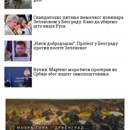
Скандалозно питање немачког новинара
Зеленском у Београду: Како да убијемо
што више Руса
„Ниси добродошао“: Протест у Београду
против посете Зеленског
Вулин: Мартенс мора бити протеран из
Србије због нашег самопоштовања