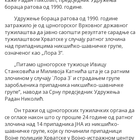
бораца ратова од 1990. године.
Удружење бораца ратова од 1990. године
затражило је од црногорског Врховног државног
тужилаштва да јавно саопшти резултате сарадње са
тужилаштвом Хрватске у случају ратног злочина
над припадницима никшићко-шавничке групе,
означеног као „Лора 3“.
„Питамо црногорске тужиоце Ивицу
Станковића и Миливоја Катнића шта је са ратним
злочином у случају `Лора 3` и страдањем групе
заробљеника припадника никшићко-шавничке
групе“, наводи за Срну предсједник Удружења
Радан Николић.
Он тражи од црногорских тужилачких органа да
се огласе након што су прошле 24 године од ратног
злочина над 14 припадника ЈНА из никшићко-
шавничке групе, који су починили припадници
Војне полиције Хрватске у Војно-истражном центру