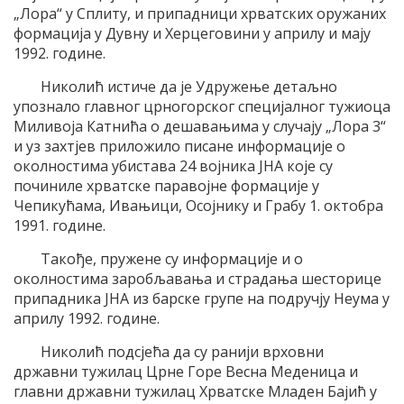
„Лора“ у Сплиту, и припадници хрватских оружаних
формација у Дувну и Херцеговини у априлу и мају
1992. године.
Николић истиче да је Удружење детаљно
упознало главног црногорског специјалног тужиоца
Миливоја Катнића о дешавањима у случају „Лора 3“
и уз захтјев приложило писане информације о
околностима убистава 24 војника ЈНА које су
починиле хрватске паравојне формације у
Чепикућама, Ивањици, Осојнику и Грабу 1. октобра
1991. године.
Такође, пружене су информације и о
околностима заробљавања и страдања шесторице
припадника ЈНА из барске групе на подручју Неума у
априлу 1992. године.
Николић подсјећа да су ранији врховни
државни тужилац Црне Горе Весна Меденица и
главни државни тужилац Хрватске Младен Бајић у