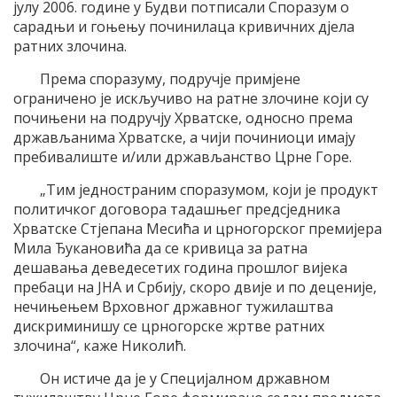
јулу 2006. године у Будви потписали Споразум о
сарадњи и гоњењу починилаца кривичних дјела
ратних злочина.
Према споразуму, подручје примјене
ограничено је искључиво на ратне злочине који су
почињени на подручју Хрватске, односно према
држављанима Хрватске, а чији починиоци имају
пребивалиште и/или држављанство Црне Горе.
„Тим једностраним споразумом, који је продукт
политичког договора тадашњег предсједника
Хрватске Стјепана Месића и црногорског премијера
Мила Ђукановића да се кривица за ратна
дешавања деведесетих година прошлог вијека
пребаци на ЈНА и Србију, скоро двије и по деценије,
нечињењем Врховног државног тужилаштва
дискриминишу се црногорске жртве ратних
злочина“, каже Николић.
Он истиче да је у Специјалном државном