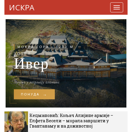
ИСКРА
Навига
Кецмановић: Кољач Алијине армије –
Елфета Весели – морала завршити у
Гвантанаму и на доживотној