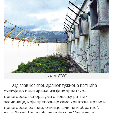
Фото: РТРС
„Од главног специјалног тужиоца Катнића
очекујемо иницирање измјене хрватско-
црногорског Споразума о гоњењу ратних
злочинаца, који препознаје само хрватске жртве и
црногорске ратне злочинце, али не и обратно“,
каже Радан Николић, предсједник Удружења