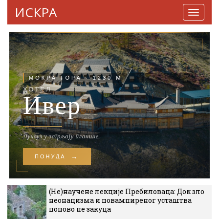
ИСКРА
Навига
(Не)научене лекције Пребиловаца: Док зло
неонацизма и повампиреног усташтва
поново не закуца