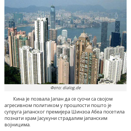
Фото: dialog.de
Кина је позвала Јапан да се суочи са својом
агресивном политиком у прошлости пошто је
супруга јапанског премијера Шинзоа Абеа посетила
познати храм Јасукуни страдалим јапанским
војницима.