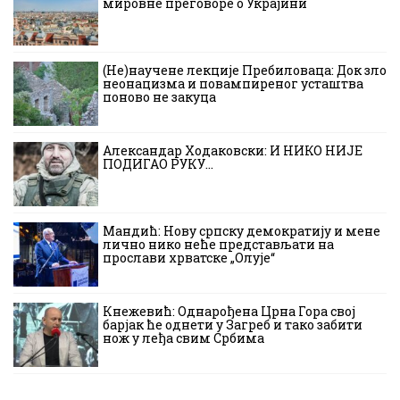
мировне преговоре о Украјини
(Не)научене лекције Пребиловаца: Док зло
неонацизма и повампиреног усташтва
поново не закуца
Александар Ходаковски: И НИКО НИЈЕ
ПОДИГАО РУКУ…
Мандић: Нову српску демократију и мене
лично нико неће представљати на
прослави хрватске „Олује“
Кнежевић: Однарођена Црна Гора свој
барјак ће однети у Загреб и тако забити
нож у леђа свим Србима