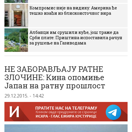
Компромис није на видику: Америка ће
тешко изаћи из блискоисточног вира
Албанци им срушили куће, још траже да
Срби плате: Приштина испоставила рачун
за рушење на Газиводама
НЕ ЗАБОРАВЉАЈУ РАТНЕ
ЗЛОЧИНЕ: Кина опомиње
Јапан на ратну прошлост
29.12.2015. - 14:42