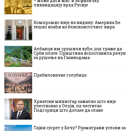
– може дати миг и за физичку
ликвидацију врха Русије
Компромис није на видику: Америка ће
тешко изаћи из блискоисточног вира
Албанци им срушили куће, још траже да
Срби плате: Приштина испоставила рачун
за рушење на Газиводама
Пребиловачке голубице
Хрватски министар зажалио што није
учествовао у Олуји, па честитао
Подгорици што долазе да славе
Тајни сусрет у Бечу? Разматрани услови за