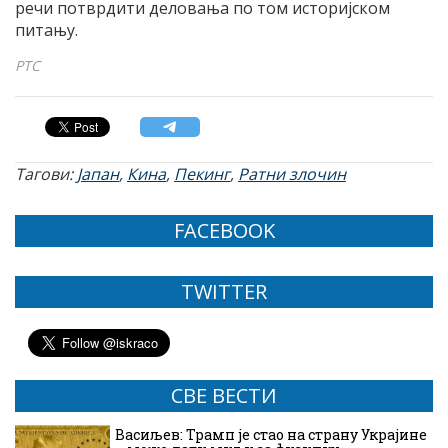
речи потврдити деловања по том историјском
питању.
РТС
Тагови:
Јапан
,
Кина
,
Пекинг
,
Ратни злочин
FACEBOOK
TWITTER
СВЕ ВЕСТИ
Васиљев: Трамп је стао на страну Украјине