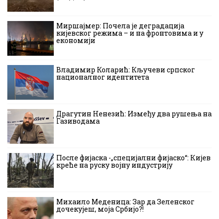
Миршајмер: Почела је деградација
кијевског режима – и на фронтовима и у
економији
Владимир Коларић: Кључеви српског
националног идентитета
Драгутин Ненезић: Између два рушења на
Газиводама
После фијаска -„специјални фијаско“: Кијев
креће на руску војну индустрију
Михаило Меденица: Зар да Зеленског
дочекујеш, моја Србијо?!