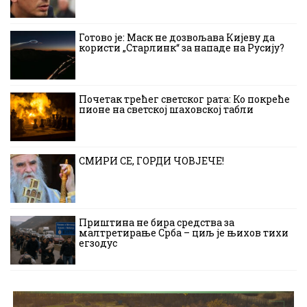
Готово је: Маск не дозвољава Кијеву да
користи „Старлинк“ за нападе на Русију?
Почетак трећег светског рата: Ко покреће
пионе на светској шаховској табли
СМИРИ СЕ, ГОРДИ ЧОВЈЕЧЕ!
Приштина не бира средства за
малтретирање Срба – циљ је њихов тихи
егзодус