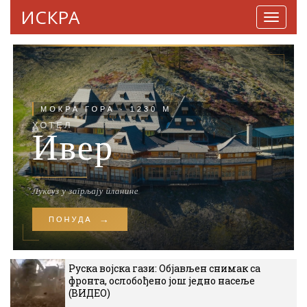
ИСКРА
Навига
Руска војска гази: Објављен снимак са
фронта, ослобођено још једно насеље
(ВИДЕО)