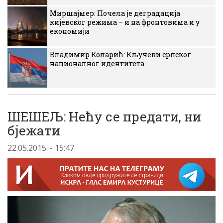
Миршајмер: Почела је деградација
кијевског режима – и на фронтовима и у
економији
Владимир Коларић: Кључеви српског
националног идентитета
ШЕШЕЉ: Нећу се предати, ни
бјежати
22.05.2015. - 15:47