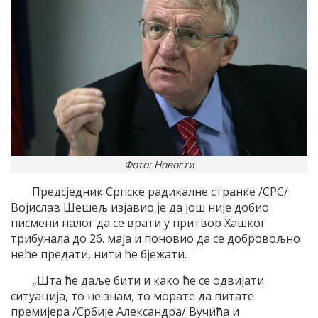
Фото: Новости
Предсједник Српске радикалне странке /СРС/
Војислав Шешељ изјавио је да још није добио
писмени налог да се врати у притвор Хашког
трибунала до 26. маја и поновио да се добровољно
неће предати, нити ће бјежати.
„Шта ће даље бити и како ће се одвијати
ситуација, то не знам, то морате да питате
премијера /Србије Александра/ Вучића и