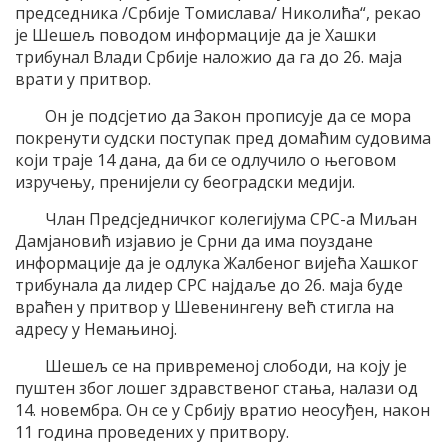
председника /Србије Томислава/ Николића“, рекао
је Шешељ поводом информације да је Хашки
трибунал Влади Србије наложио да га до 26. маја
врати у притвор.
Он је подсјетио да Закон прописује да се мора
покренути судски поступак пред домаћим судовима
који траје 14 дана, да би се одлучило о његовом
изручењу, пренијели су београдски медији.
Члан Предсједничког колегијума СРС-а Миљан
Дамјановић изјавио је Срни да има поуздане
информације да је одлука Жалбеног вијећа Хашког
трибунала да лидер СРС најдаље до 26. маја буде
враћен у притвор у Шевенингену већ стигла на
адресу у Немањиној.
Шешељ се на привременој слободи, на коју је
пуштен због лошег здравственог стања, налази од
14. новембра. Он се у Србију вратио неосуђен, након
11 година проведених у притвору.