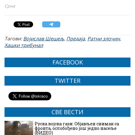
Срна
Тагови:
Војислав Шешељ
,
Предаја
,
Ратни злочин
,
Хашки трибунал
FACEBOOK
TWITTER
СВЕ ВЕСТИ
Руска војска гази: Објављен снимак са
фронта, ослобођено још једно насеље
(ВИДЕО)