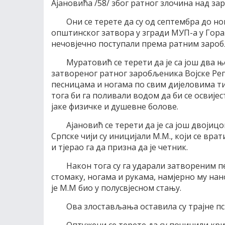
Ајановића /58/ због ратног злочина над з
Они се терете да су од септембра до но
општинског затвора у згради МУП-а у Гор
нечовјечно поступали према ратним заро
Муратовић се терети да је са још два њ
затвореног ратног заробљеника Војске Репу
песницама и ногама по свим дијеловима тије
тога би га поливали водом да би се освије
јаке физичке и душевне болове.
Ајановић се терети да је са још двоји
Српске чији су иницијали М.М., који се вр
и тјерао га да призна да је четник.
Након тога су га ударали затвореним п
стомаку, ногама и рукама, намјерно му нан
је М.М био у полусвјесном стању.
Ова злостављања оставила су трајне п