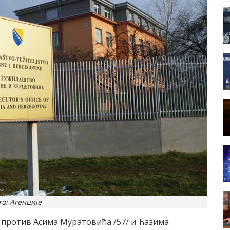
о: Агенције
 против Асима Муратовића /57/ и Ћазима