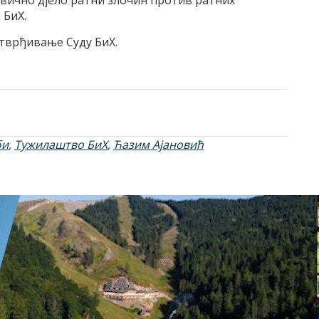
ивично дјело ратни злочин против ратних
 БиХ.
тврђивање Суду БиХ.
би
,
Тужилаштво БиХ
,
Ћазим Ајановић