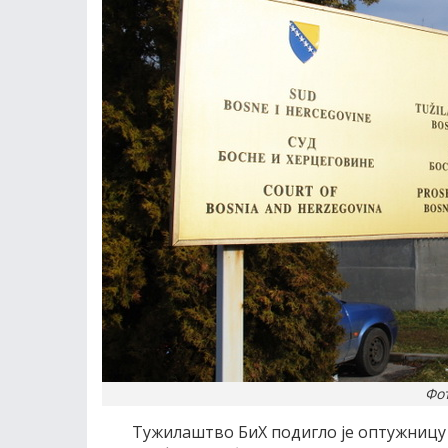
Фот
Тужилаштво БиХ подигло је оптужницу