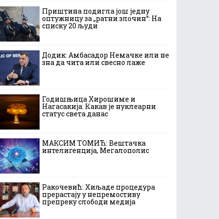
Приштина подигла још једну
оптужницу за „ратни злочин“: На
списку 20 људи
Додик: Амбасадор Немачке или не
зна да чита или свесно лаже
Годишњица Хирошиме и
Нагасакија: Какав је нуклеарни
статус света данас
МАКСИМ ТОМИЋ: Вештачка
интелигенција, Мегалополис
Ракочевић: Хиљаде процедура
прерастају у непремостиву
препреку слободи медија