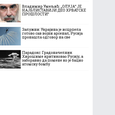
Владимир Умељић: „ОЛУЈА“ ЈЕ
НАЈБЛИСТАВИЈИ ДЕО ХРВАТСКЕ
ПРОШЛОСТИ“
Залужни: Украјина је исцрпела
готово сав војни арсенал, Русија
пронашла одговор на све
Парадокс: Градоначелник
Хирошиме критиковао Русију, а
заборавио да помене ко је бацио
атомску бомбу