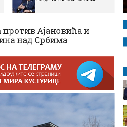
 против Ајановића и
ина над Србима