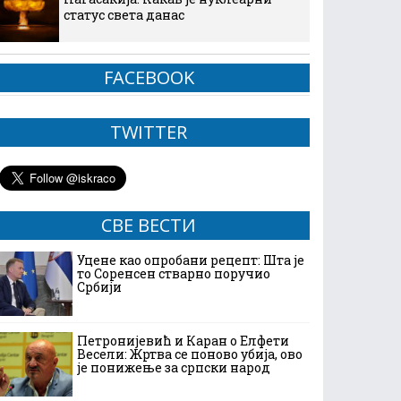
статус света данас
FACEBOOK
TWITTER
СВЕ ВЕСТИ
Уцене као опробани рецепт: Шта је
то Соренсен стварно поручио
Србији
Петронијевић и Каран о Елфети
Весели: Жртва се поново убија, ово
је понижење за српски народ