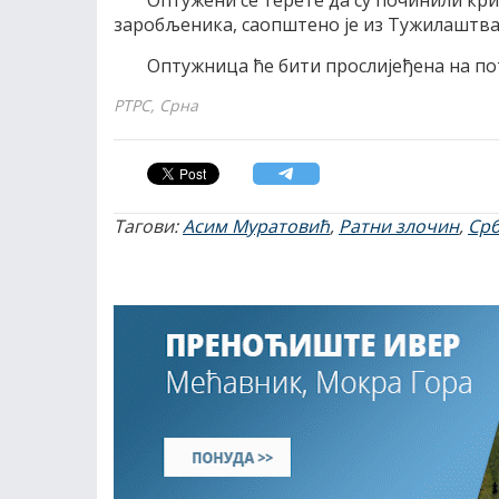
Оптужени се терете да су починили кр
заробљеника, саопштено је из Тужилаштва
Оптужница ће бити прослијеђена на по
РТРС, Срна
Тагови:
Асим Муратовић
,
Ратни злочин
,
Ср