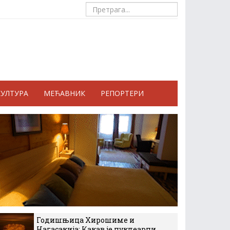
КУЛТУРА
МЕЋАВНИК
РЕПОРТЕРИ
Годишњица Хирошиме и
Нагасакија: Какав је нуклеарни