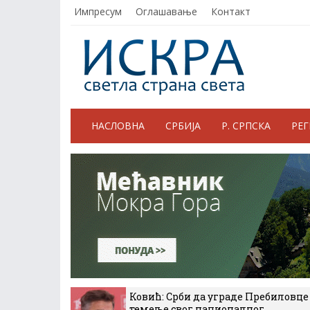
Импресум
Оглашавање
Контакт
НАСЛОВНА
СРБИЈА
Р. СРПСКА
РЕ
Ковић: Срби да уграде Пребиловце
темеље свог националног