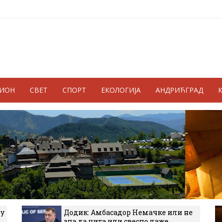
ГИОН
СВЕТ
СПОРТ
ЕКОЛОГИЈА
АНДРИЋГРАД
 у
Додик: Амбасадор Немачке или не
зна да чита или свесно лаже