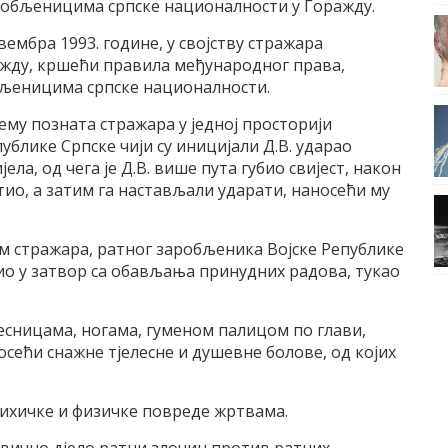
аробљеницима српске националности у Горажду.
вембра 1993. године, у својству стражара
ажду, кршећи правила међународног права,
бљеницима српске националности.
ему позната стражара у једној просторији
блике Српске чији су иницијали Д.В. ударао
ла, од чега је Д.В. више пута губио свијест, након
стио, а затим га настављали ударати, наносећи му
цом стражара, ратног заробљеника Војске Републике
атио у затвор са обављања принудних радова, тукао
есницама, ногама, гуменом палицом по глави,
осећи снажне тјелесне и душевне болове, од којих
сихичке и физичке повреде жртвама.