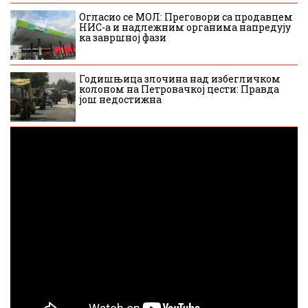
Огласио се МОЛ: Преговори са продавцем
НИС-а и надлежним органима напредују
ка завршној фази
Годишњица злочина над избегличком
колоном на Петровачкој цести: Правда
још недостижна