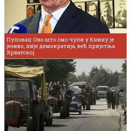
Пуповац: Ово што смо чули у Книну је
језиво, није демократија, већ пријетња
Хрватској