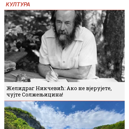
КУЛТУРА
Желидраг Никчевић: Ако не вјерујете,
чујте Солжењицина!