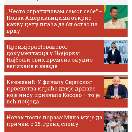
„Често ограничавам самог себе“ –
Новак Американцима открио
какву цену плаћа да би остао на
врху
Премијера Новаковог
документарца у Њујорку:
Најбољи свих времена окупио
великане и звезде
Кнежевић: У финалу Свјетског
првенства играће двије државе
које нису признале Косово – то је
већ побједа
Новак после пораза: Мука ми је да
причам о 25. гренд слему