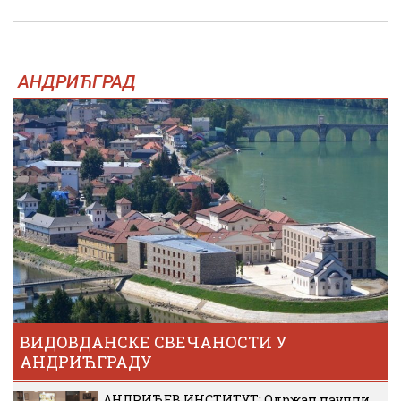
АНДРИЋГРАД
ВИДОВДАНСКЕ СВЕЧАНОСТИ У
АНДРИЋГРАДУ
АНДРИЋЕВ ИНСТИТУТ: Одржан научни