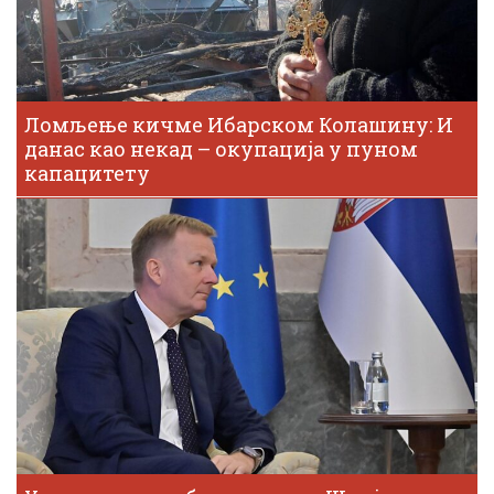
Ломљење кичме Ибарском Колашину: И
данас као некад – окупација у пуном
капацитету