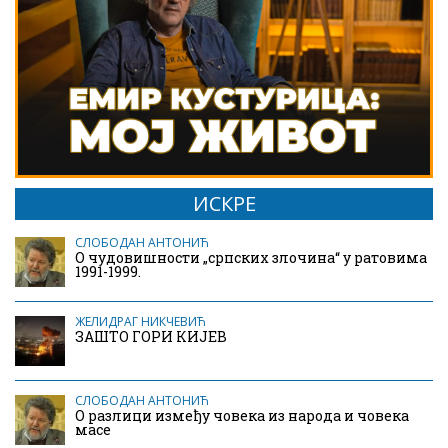
ИСКРЕ
СЛОБОДАН АНТОНИЋ
О чудовишности „српских злочина“ у ратовима
1991-1999.
ЖЕЛИДРАГ НИКЧЕВИЋ
ЗАШТО ГОРИ КИЈЕВ
СЛОБОДАН АНТОНИЋ
О разлици између човека из народа и човека
масе