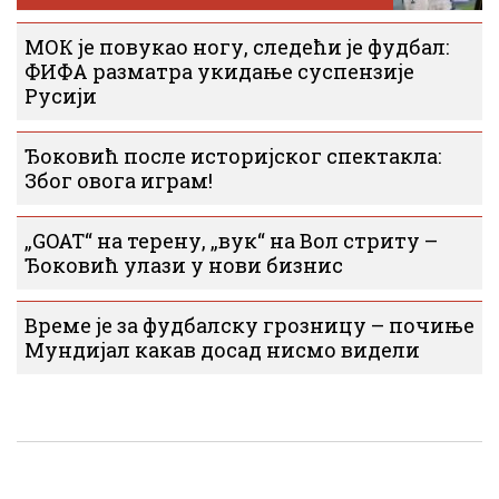
МОК је повукао ногу, следећи је фудбал:
ФИФА разматра укидање суспензије
Русији
Ђоковић после историјског спектакла:
Због овога играм!
„GOAT“ на терену, „вук“ на Вол стриту –
Ђоковић улази у нови бизнис
Време је за фудбалску грозницу – почиње
Мундијал какав досад нисмо видели