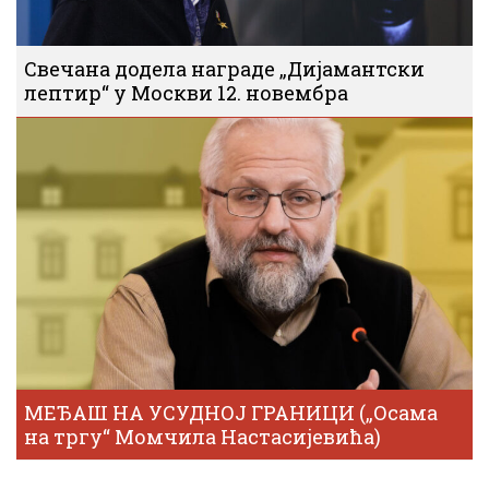
Свечана додела награде „Дијамантски
лептир“ у Москви 12. новембра
МЕЂАШ НА УСУДНОЈ ГРАНИЦИ („Осама
на тргу“ Момчила Настасијевића)