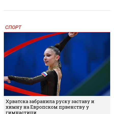
СПОРТ
Хрватска забранила руску заставу и
химну на Европском првенству у
гимнастици