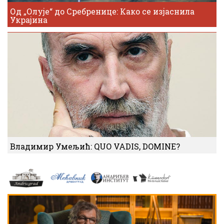
Од „Олује“ до Сребренице: Како се изјаснила
Украјина
Владимир Умељић: QUO VADIS, DOMINE?