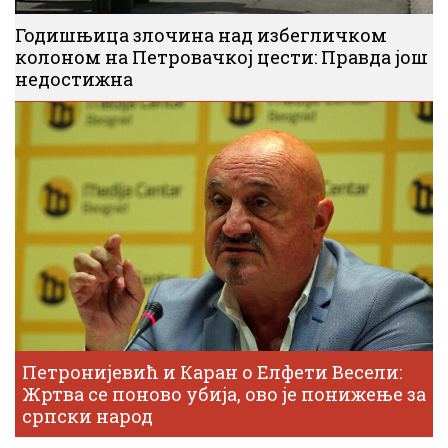
Годишњица злочина над избегличком
колоном на Петровачкој цести: Правда још
недостижна
Петронијевић и Каран о Елфети Весели:
Жртва се поново убија, ово је понижење за
српски народ