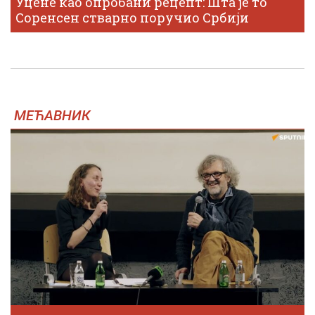
Уцене као опробани рецепт: Шта је то
Соренсен стварно поручио Србији
МЕЋАВНИК