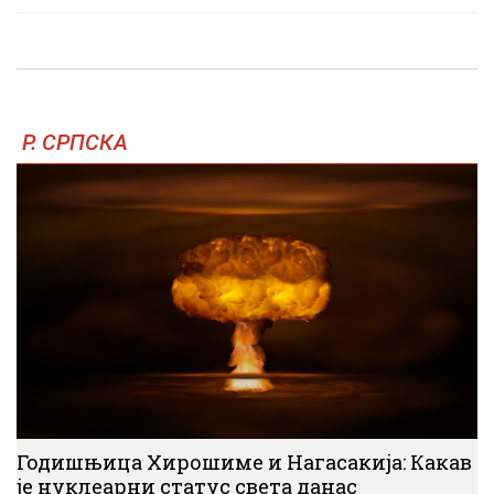
Р. СРПСКА
Годишњица Хирошиме и Нагасакија: Какав
је нуклеарни статус света данас