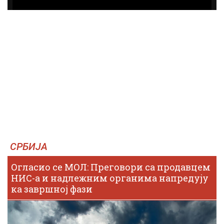
СРБИЈА
Огласио се МОЛ: Преговори са продавцем
НИС-а и надлежним органима напредују
ка завршној фази