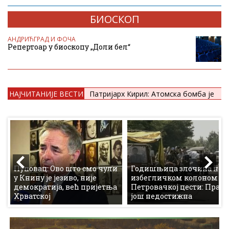
БИОСКОП
АНДРИЋГРАД И ФОЧА
Репертоар у биоскопу „Доли бел“
НАЈЧИТАНИЈЕ ВЕСТИ
Ухапшена још једна особа у Зубином
Потоку због сумње за наводни ратни злочин
Пуповац: Ово што смо чули
Годишњица злочина над
а
у Книну је језиво, није
избегличком колоном на
демократија, већ пријетња
Петровачкој цести: Прав
Хрватској
још недостижна