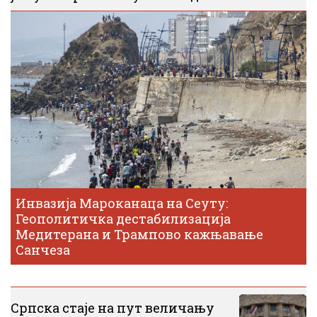
Инвазија Мароканаца на Сеуту:
Геополитичка дестабилизација
Медитерана и Трампово кажњавање
Санчеза
Српска стаје на пут величању