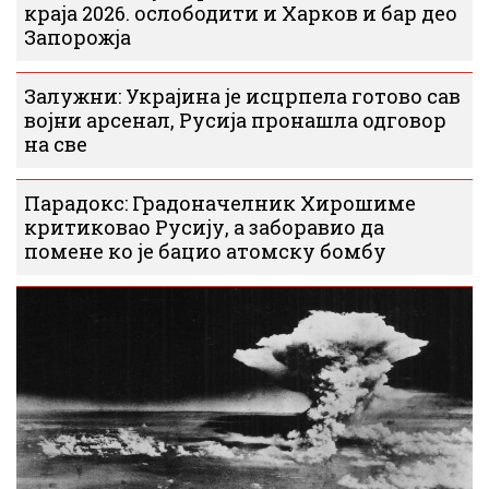
краја 2026. ослободити и Харков и бар део
Запорожја
Залужни: Украјина је исцрпела готово сав
војни арсенал, Русија пронашла одговор
на све
Парадокс: Градоначелник Хирошиме
критиковао Русију, а заборавио да
помене ко је бацио атомску бомбу