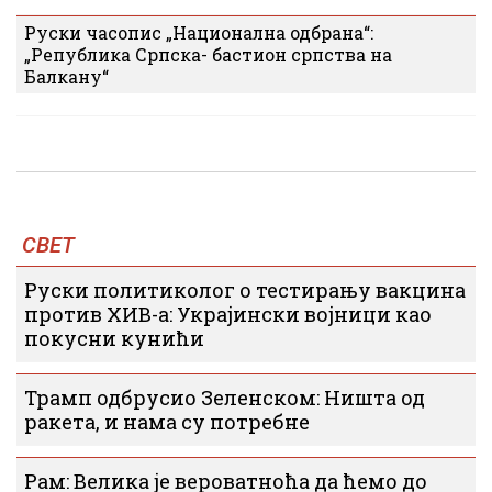
Руски часопис „Национална одбрана“:
„Република Српска- бастион српства на
Балкану“
СВЕТ
Руски политиколог о тестирању вакцина
против ХИВ-а: Украјински војници као
покусни кунићи
Трамп одбрусио Зеленском: Ништа од
ракета, и нама су потребне
Рам: Велика је вероватноћа да ћемо до