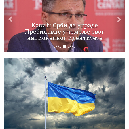
Ковић: Срби да уграде
Пребиловце у темеље свог
националног идентитета