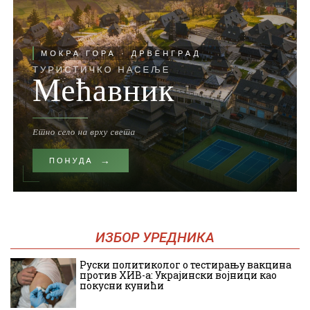
ИЗБОР УРЕДНИКА
Руски политиколог о тестирању вакцина
против ХИВ-а: Украјински војници као
покусни кунићи