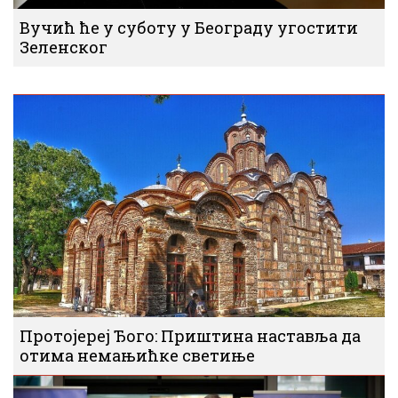
Вучић ће у суботу у Београду угостити
Зеленског
Протојереј Ђого: Приштина наставља да
отима немањићке светиње