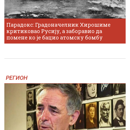
Парадокс: Градоначелник Хирошиме
критиковао Русију, а заборавио да
помене ко је бацио атомску бомбу
РЕГИОН