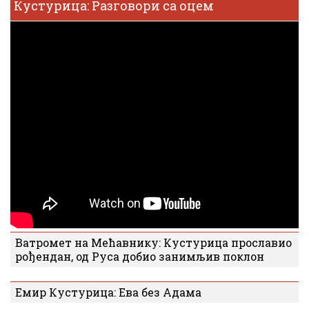
Кустурица: Разговори са оцем
Ватромет на Мећавнику: Кустурица прославио
рођендан, од Руса добио занимљив поклон
Емир Кустурица: Ева без Адама