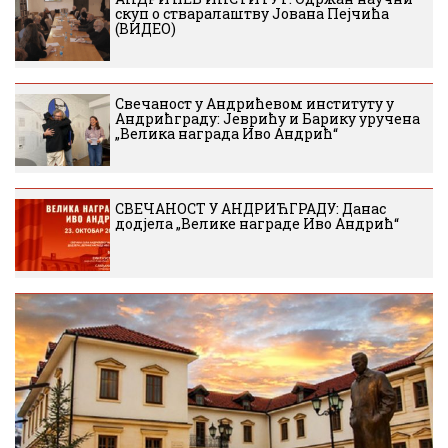
скуп о стваралаштву Јована Пејчића
(ВИДЕО)
Свечаност у Андрићевом институту у
Андрићграду: Јеврићу и Барику уручена
„Велика награда Иво Андрић“
СВЕЧАНОСТ У АНДРИЋГРАДУ: Данас
додјела „Велике награде Иво Андрић“