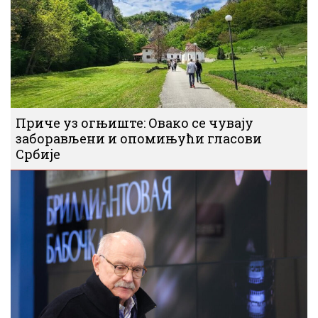
Приче уз огњиште: Овако се чувају
заборављени и опомињући гласови
Србије