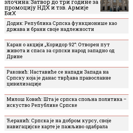
злочина: Затвор до три године за
промоцију НДХ и тзв. Армије
БиХ
Додик: Република Српска функционише као
држава и брани своје надлежности
Каран о акцији „Коридор 92“: Отворен пут
живота и спаса за српски народ западно од
Дрине
Раковић: Наставиће се напади Запада на
Српску која је данас тврђава православне
цивилизације
Милош Ковић: Шта је српска спољна политика –
искуство Републике Српске
Ћеранић: Српска је на добром курсу, своје
навигацијске карте је пажљиво одабрала