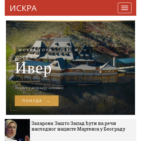
ИСКРА
Навига
Захарова: Зашто Запад ћути на речи
наследног нацисте Мартенса у Београду