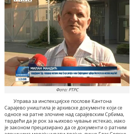
Фото: РТРС
Управа за инспекцијске послове Кантона
Сарајево уништила је архивске документе који се
односе на ратне злочине над сарајевским Србима,
тврдећи да је рок за њихово чување истекао, иако
је законом прецизирано да се документи о ратним