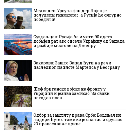
Медведев: Урсула фон дер Лајен је
полудели гинеколог, а Русија ће сигурно
победити!
Суздаљцев: Русија ће имати 90 одсто
добијен рат ако одсече Украјину од Запада
и разбије мостове на Дњепру
Захарова: Зашто Запад ћути на речи
наследног нацисте Мартенса у Београду
Шеф британске војске на фронту у
Украјини и језива замисао: За сваки
погодак поен
Одбор за заштиту права Срба: Бошњачки
лидери ћуте о томе ко је спалио и срушио
23 православне цркве