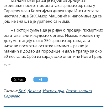
Мандић сматра да је најодговорнији за
скривање посмртних остатака српских жртава у
Сарајеву члан Колегијума директора Института за
нестала лица БиХ Амор Машовић и напомиње да се
још не зна шта је урађено са њима.
– Постоји сумња да је ријеч о продаји посмртних
остатака, али и људских органа. Имамо комплетну
документацију о око 350 српских жртава, али
њихове посмртне остатке немамо – рекао је
Мандић и додао да породице и даље трагају за око
50 несталих Срба из сарајевске општине Нови Град.
РТРС
Тагови:
БиХ
,
Докази
,
Инспекција
,
Ратни злочин
,
Сарајево