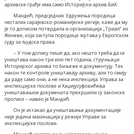
архивске грађе има само Историјски архив БиХ.
Мандић, предсједник Удружења породица
несталих сарајевско-романијеске регије, каже да му
је то дописом потврдила и организација „Триал“ из
Женеве, која заступа породице жртава у Европском
суду за људска права.
– У том допису пише да, ако нешто треба да се
уништава након три или пет година, стручњаци
Историјског архива то биљеже и документују. Тек
након те контроле уништавају архиву, али то смију
да раде само они, а не нека инспекција. Управа за
инспекцијске послове и Хаџијусуфовићева
уништавањем докумената прекршили су законске
прописе – навео је Мандић.
Он је истакао да уништавање документације
није једина махинација у режији Управе за
инспекцијске послове.