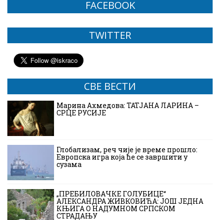
FACEBOOK
TWITTER
СВЕ ВЕСТИ
Марина Ахмедова: ТАТЈАНА ЛАРИНА –
СРЦЕ РУСИЈЕ
Глобализам, реч чије је време прошло:
Европска игра која ће се завршити у
сузама
„ПРЕБИЛОВАЧКЕ ГОЛУБИЦЕ“
АЛЕКСАНДРА ЖИВКОВИЋА: ЈОШ ЈЕДНА
КЊИГА О НАДУМНОМ СРПСКОМ
СТРАДАЊУ