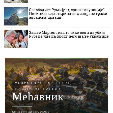
Ослободите Румију од српске окупације“:
Петиција која открива шта заправо траже
албански прваци
Зашто Мартенс кад толико воли да убија
Русе не иде на фронт него шаље Украјинце