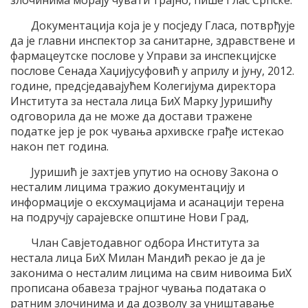
злочинима морају чувати трајно, пише Глас Српске.
Документација која је у посједу Гласа, потврђује
да је главни инспектор за санитарне, здравствене и
фармацеутске послове у Управи за инспекцијске
послове Сенада Хаџијусуфовић у априлу и јуну, 2012.
године, предсједавајућем Колегијума директора
Института за нестала лица БиХ Марку Јуришићу
одговорила да не може да достави тражене
податке јер је рок чувања архивске грађе истекао
након пет година.
Јуришић је захтјев упутио на основу Закона о
несталим лицима тражио документацију и
информације о ексхумацијама и асанацији терена
на подручју сарајевске општине Нови Град,
Члан Савјетодавног одбора Института за
нестала лица БиХ Милан Мандић рекао је да је
законима о несталим лицима на свим нивоима БиХ
прописана обавеза трајног чувања података о
ратним злочинима и да дозволу за уништавање