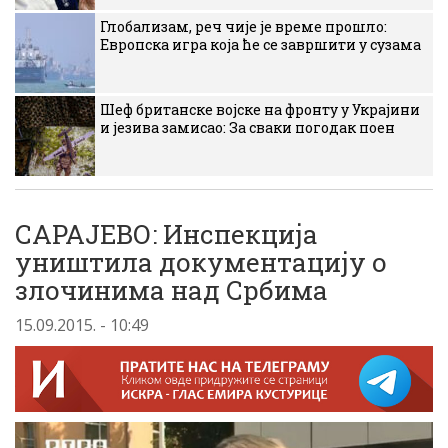
Глобализам, реч чије је време прошло:
Европска игра која ће се завршити у сузама
Шеф британске војске на фронту у Украјини
и језива замисао: За сваки погодак поен
САРАЈЕВО: Инспекција
уништила документацију о
злочинима над Србима
15.09.2015. - 10:49