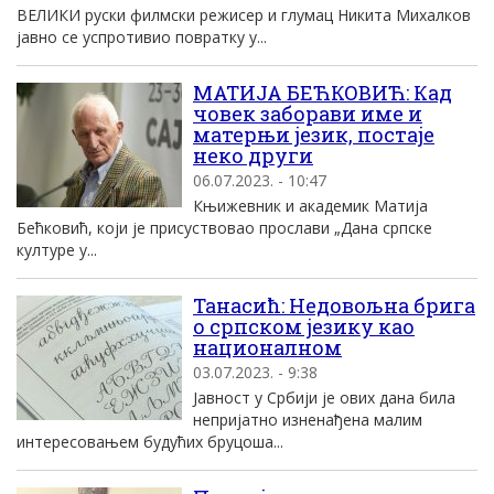
ВЕЛИКИ руски филмски режисер и глумац Никита Михалков
јавно се успротивио повратку у...
МАТИЈА БЕЋКОВИЋ: Кад
човек заборави име и
матерњи језик, постаје
неко други
06.07.2023. - 10:47
Књижевник и академик Матија
Бећковић, који је присуствовао прослави „Дана српске
културе у...
Танасић: Недовољна брига
о српском језику као
националном
03.07.2023. - 9:38
Јавност у Србији је ових дана била
непријатно изненађена малим
интересовањем будућих бруцоша...