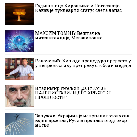
Годишњица Хирошиме и Нагасакија:
Какав је нуклеарни статус света данас
МАКСИМ ТОМИЋ: Вештачка
интелигенција, Мегалополис
Ракочевић: Хиљаде процедура прерастају
у непремостиву препреку слободи медија
Владимир Умељић: „ОЛУЈА“ ЈЕ
НАЈБЛИСТАВИЈИ ДЕО ХРВАТСКЕ
ПРОШЛОСТИ“
Залужни: Украјина је исцрпела готово сав
војни арсенал, Русија пронашла одговор
на све