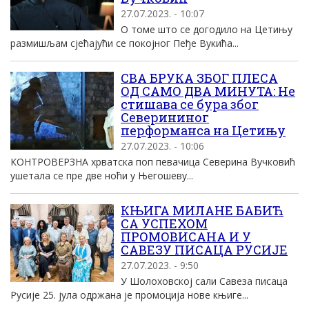
27.07.2023. - 10:07
О томе што се догодило на Цетињу
размишљам сјећајући се покојног Пеђе Вукића...
СВА БРУКА ЗБОГ ПЛЕСА
ОД САМО ДВА МИНУТА: Не
стишава се бура због
Северининог
перформанса на Цетињу
27.07.2023. - 10:06
КОНТРОВЕРЗНА хрватска поп певачица Северина Вучковић
ушетала се пре две ноћи у Његошеву...
КЊИГА МИЛАНЕ БАБИЋ
СА УСПЕХОМ
ПРОМОВИСАНА И У
САВЕЗУ ПИСАЦА РУСИЈЕ
27.07.2023. - 9:50
У Шолоховској сали Савеза писаца
Русије 25. јула одржана је промоција нове књиге...