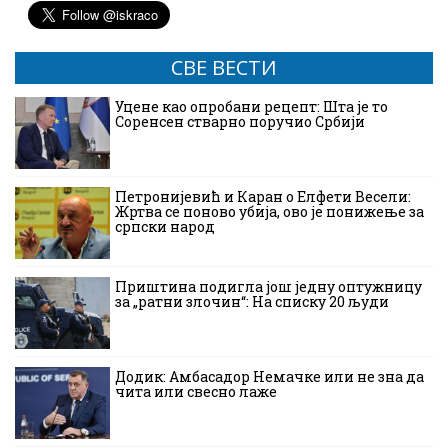
СВЕ ВЕСТИ
Уцене као опробани рецепт: Шта је то
Соренсен стварно поручио Србији
Петронијевић и Каран о Елфети Весели:
Жртва се поново убија, ово је понижење за
српски народ
Приштина подигла још једну оптужницу
за „ратни злочин“: На списку 20 људи
Додик: Амбасадор Немачке или не зна да
чита или свесно лаже