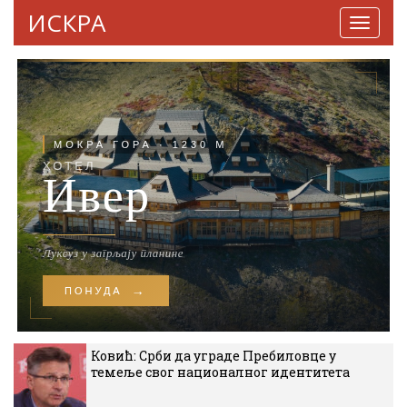
ИСКРА
Навига
Ковић: Срби да уграде Пребиловце у
темеље свог националног идентитета