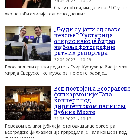
24.06.2023. - 10:22
Сваку ноћ видим да је на РТС-у тек
око поноћи емисија, односно дневник...
„Људи су јачи од сваке
невоље“: Кустурица
открио како је бирао
најбоље фотографије
ратних репортера
22.06.2023. - 10:29
Прослављени српски редитељ Емир Кустурица био је члан
жирија Сверуског конкурса ратне фотографије...
Век постојања Београдске
филхармоније: Гала
концерт под
диригентском палицом
Зубина Мехте
21.06.2023. - 10:12
Поводом великог јубилеја, стогодишњице оркестра,
Београдска филхармонија приредила је Гала концерт под