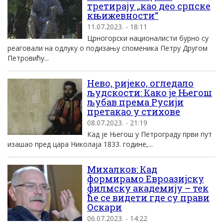
третирају „као део српске
књижевности“
11.07.2023. - 18:11
Црногорски националисти бурно су
реаговали на одлуку о подизању споменика Петру Другом
Петровићу...
Нево, ријеко, огледало
људскости: Како је Његош
љубав према Русији
претакао у стихове
08.07.2023. - 21:19
Кад је Његош у Петрограду први пут
изашао пред цара Николаја 1833. године,...
Михалков: Кад
формирамо Евроазијску
филмску академију – тек
ће се видети где су прави
Оскари
06.07.2023. - 14:22