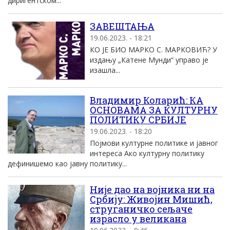
диригентском...
ЗАВЕШТАЊА
19.06.2023. - 18:21
КО ЈЕ БИО МАРКО С. МАРКОВИЋ? У
издању „Катене Мунди“ управо је
изашла...
Владимир Коларић: КА
ОСНОВАМА ЗА КУЛТУРНУ
ПОЛИТИКУ СРБИЈЕ
19.06.2023. - 18:20
Појмови културне политике и јавног
интереса Ако културну политику
дефинишемо као јавну политику...
Није дао на војника ни на
Србију: Живојин Мишић,
струганичко сељаче
израсло у великана