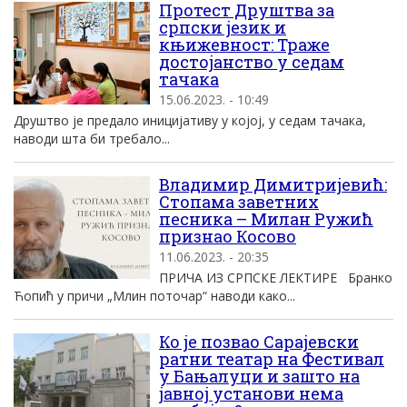
Протест Друштва за
српски језик и
књижевност: Траже
достојанство у седам
тачака
15.06.2023. - 10:49
Друштво је предало иницијативу у којој, у седам тачака,
наводи шта би требало...
Владимир Димитријевић:
Стопама заветних
песника – Милан Ружић
признао Косово
11.06.2023. - 20:35
ПРИЧА ИЗ СРПСКЕ ЛЕКТИРЕ Бранко
Ћопић у причи „Млин поточар“ наводи како...
Ко је позвао Сарајевски
ратни театар на Фестивал
у Бањалуци и зашто на
јавној установи нема