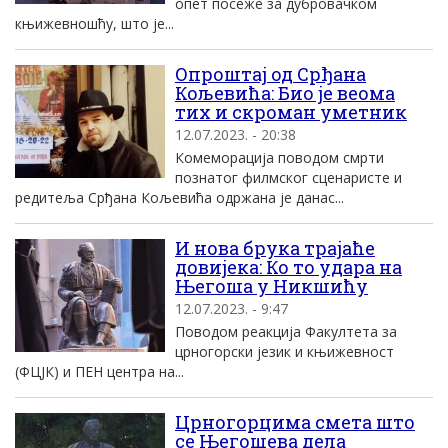
опет посеже за дубровачком
књижевношћу, што је...
Опроштај од Срђана
Кољевића: Био је веома
тих и скроман уметник
12.07.2023. - 20:38
Комеморација поводом смрти
познатог филмског сценаристе и
редитеља Срђана Кољевића одржана је данас...
И нова брука трајаће
довијека: Ко то удара на
Његоша у Никшићу
12.07.2023. - 9:47
Поводом реакција Факултета за
црногорски језик и књижевност
(ФЦЈК) и ПЕН центра на...
Црногорцима смета што
се Његошева дела