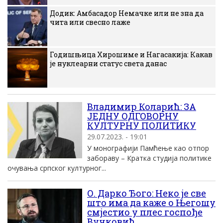
Додик: Амбасадор Немачке или не зна да
чита или свесно лаже
Годишњица Хирошиме и Нагасакија: Какав
је нуклеарни статус света данас
Владимир Коларић: ЗА
ЈЕДНУ ОДГОВОРНУ
КУЛТУРНУ ПОЛИТИКУ
29.07.2023. - 19:01
У монографији Памћење као отпор
забораву – Кратка студија политике
очувања српског културног...
О. Дарко Ђого: Неко је све
што има да каже о Његошу
смјестио у плес госпође
Вучковић