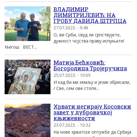
ВЛАДИМИР
ДИМИТРИЈЕВИЋ: НА
ГРОБУ ДАВИДА ШТРПЦА
27.07.2023. - 9:48
О, ви Срби, свуд ли српствујете,
дужност чојства праву испуњате!
Његош ВЕСТ...
Матија Бећковић:
Богородица Тројеручица
25.07.2023. - 10:09
И кад би ми земљу и језик збрисали,
/ Све, сем ове стопе...
Хрвати негирају Косовски
завет у дубровачкој
књижевности
23.07.2023. - 10:32
На нове хрватске оптужбе да Србија