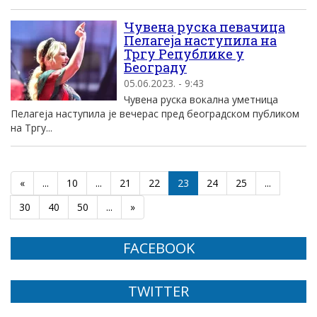
Чувена руска певачица
Пелагеја наступила на
Тргу Републике у
Београду
05.06.2023. - 9:43
Чувена руска вокална уметница
Пелагеја наступила је вечерас пред београдском публиком
на Тргу...
«
...
10
...
21
22
23
24
25
...
30
40
50
...
»
FACEBOOK
TWITTER