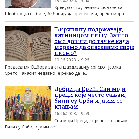
19.06.2023. - 9:46
Кренуло струганичко сељаче са
Швабом да се бије, Албанију да препешачи, преко мора...
Ћирилицу подржавају,
латиницом пишу: Зашто
смо дошли до тачке када
морамо да спасавамо своје
писмо?
19.06.2023. - 9:26
Председник Одбора за стандардизацију српског језика
Срето Танасић недавно је рекао да је...
Добрица Ерић: Сви моји
преци које често сањам,
били су Срби и ја им се
клањам
16.06.2023. - 9:59
Сви моји Преци, које често сањам
Били су Срби, и ја им се...