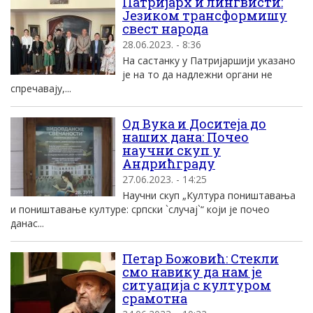
Патријарх и лингвисти:
Језиком трансформишу
свест народа
28.06.2023. - 8:36
На састанку у Патријаршији указано
је на то да надлежни органи не
спречавају,...
Од Вука и Доситеја до
наших дана: Почео
научни скуп у
Андрићграду
27.06.2023. - 14:25
Научни скуп „Култура поништавања
и поништавање културе: српски `случај`“ који је почео
данас...
Петар Божовић: Стекли
смо навику да нам је
ситуација с културом
срамотна