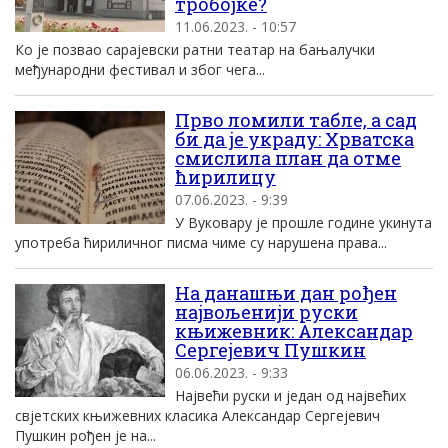
тробојке?
11.06.2023. - 10:57
Ко је позвао сарајевски ратни театар на бањалучки
међународни фестивал и због чега...
Прво ломили табле, а сад
би да је украду: Хрватска
смислила план да отме
ћирилицу
07.06.2023. - 9:39
У Вуковару је прошле године укинута
употреба ћириличног писма чиме су нарушена права...
На данашњи дан рођен
највољенији руски
књижевник: Александар
Сергејевич Пушкин
06.06.2023. - 9:33
Највећи руски и један од највећих
свјетских књижевних класика Александар Сергејевич
Пушкин рођен је на...