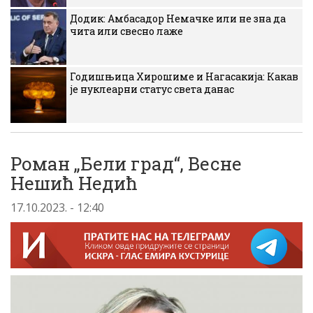
Додик: Амбасадор Немачке или не зна да
чита или свесно лаже
Годишњица Хирошиме и Нагасакија: Какав
је нуклеарни статус света данас
Роман „Бели град“, Весне
Нешић Недић
17.10.2023. - 12:40