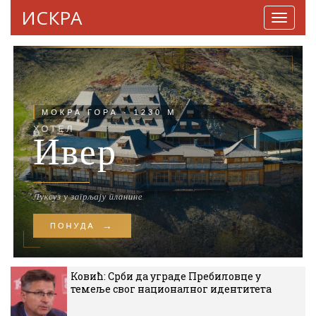
ИСКРА
Навига
Ковић: Срби да уграде Пребиловце у
темеље свог националног идентитета