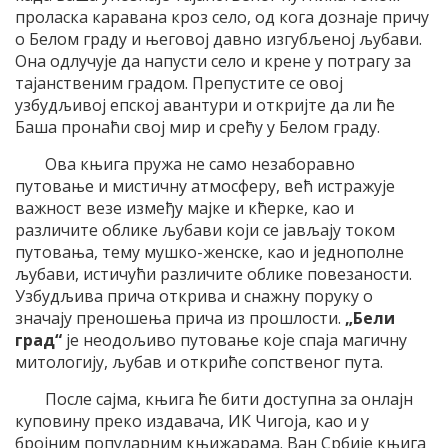
проласка каравана кроз село, од кога дознаје причу
о Белом граду и његовој давно изгубљеној љубави.
Она одлучује да напусти село и крене у потрагу за
тајанственим градом. Препустите се овој
узбудљивој епској авантури и откријте да ли ће
Баша пронаћи свој мир и срећу у Белом граду.
Ова књига пружа не само незаборавно
путовање и мистичну атмосферу, већ истражује
важност везе између мајке и кћерке, као и
различите облике љубави који се јављају током
путовања, тему мушко-женске, као и једнополне
љубави, истичући различите облике повезаности.
Узбудљива прича открива и снажну поруку о
значају преношења прича из прошлости.
„Бели
град“
је неодољиво путовање које спаја магичну
митологију, љубав и откриће сопственог пута.
После сајма, књига ће бити доступна за онлајн
куповину преко издавача, ИК Чигоја, као и у
бројним популарним књижарама. Ван Србије књига