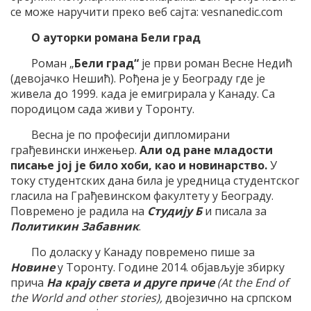
се може наручити преко веб сајта: vesnanedic.com
О ауторки романа Бели град
Роман „
Бели град“
је први роман Весне Недић
(девојачко Нешић). Рођена је у Београду где је
живела до 1999. када је емигрирала у Канаду. Са
породицом сада живи у Торонту.
Весна је по професији дипломирани
грађевински инжењер.
Али од ране младости
писање јој је било хоби, као и новинарство.
У
току студентских дана била је уредница студентског
гласила на Грађевинском факултету у Београду.
Повремено је радила на
Студију Б
и писала за
Политикин Забавник
.
По доласку у Канаду повремено пише за
Новине
у Торонту. Године 2014. објављује збирку
прича
На крају света и друге приче
(At the End of
the World and other stories),
двојезично на српском