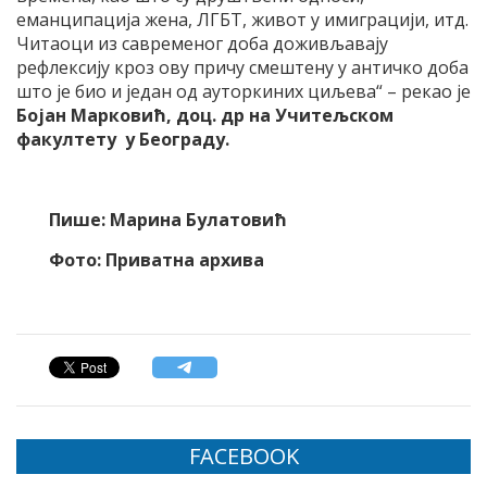
еманципација жена, ЛГБТ, живот у имиграцији, итд.
Читаоци из савременог доба доживљавају
рефлексију кроз ову причу смештену у античко доба
што је био и један од ауторкиних циљева“ – рекао је
Бојан Марковић, доц. др на Учитељском
факултету у Београду.
Пише: Марина Булатовић
Фото: Приватна архива
FACEBOOK