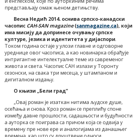
и енглеском, које по ауторкиним речима
представљају омаж њеном детињству.
Весна Недић 2014. оснива српско-канадски
часопис
САН-
SAN magazine
(
sanmagazine.ca
),
који
има
мисију да допринесе очувању српске
културе, језика и идентитета у дијаспори
.
Током година остаје у улози главне и одговорне
уреднице овог часописа, а као новинарка обрађује
интригантне интелектуалне теме из савременог
живота и света. Часопис САН излази у Торонту
сезонски, на свака три месеца, у штампаном и
дигиталном издању.
О књизи „Бели град“
„Овај роман је изаткан нитима људске душе,
осећања и снова. Кроз роман се преплићу споне
између давне прошлости, садашњости и будућности
а ауторка се поиграва са причом која се одвија у
времену пре нове ере и аналогијама из данашњег
времена, као што су друштвени односи,