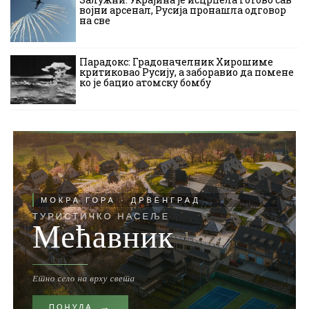
војни арсенал, Русија пронашла одговор
на све
Парадокс: Градоначелник Хирошиме
критиковао Русију, а заборавио да помене
ко је бацио атомску бомбу