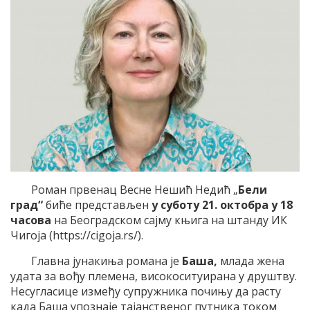
Роман првенац Весне Нешић Недић „
Бели
град“
биће представљен
у суботу 21. октобра у 18
часова
на Београдском сајму књига на штанду ИК
Чигоја (https://cigoja.rs/).
Главна јунакиња романа је
Баша,
млада жена
удата за вођу племена, високоситуирана у друштву.
Несугласице између супружника почињу да расту
када Баша упознаје тајанственог путника током