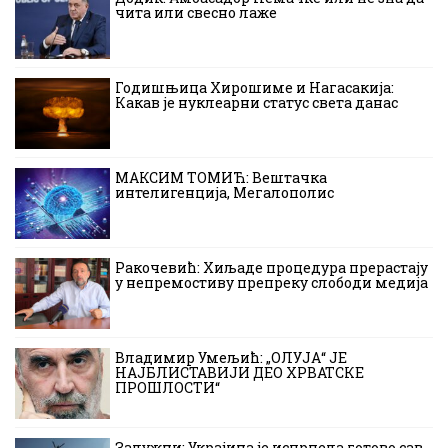
чита или свесно лаже
Годишњица Хирошиме и Нагасакија:
Какав је нуклеарни статус света данас
МАКСИМ ТОМИЋ: Вештачка
интелигенција, Мегалополис
Ракочевић: Хиљаде процедура прерастају
у непремостиву препреку слободи медија
Владимир Умељић: „ОЛУЈА“ ЈЕ
НАЈБЛИСТАВИЈИ ДЕО ХРВАТСКЕ
ПРОШЛОСТИ“
Залужни: Украјина је исцрпела готово сав