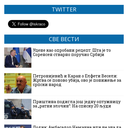
TWITTER
СВЕ ВЕСТИ
Уцене као опробани рецепт: Шта је то
Соренсен стварно поручио Србији
Петронијевић и Каран о Елфети Весели:
Жртва се поново убија, ово је понижење за
српски народ
Приштина подигла још једну оптужницу
за „ратни злочин“: На списку 20 људи
Додик: Амбасадор Немачке или не зна да