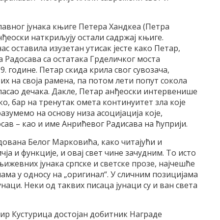
лавног јунака књиге Петера Хандкеа (Петра
анђеоски наткриљују остали садржај књиге.
нас оставила изузетан утисак јесте како Петар,
ка Радосава са остатака Грделичког моста
 године. Петар скида крила свог сувозача,
и их на своја рамена, па потом лети попут сокола
спасао дечака. Дакле, Петар анђеоски интервенише
о, бар на тренутак омета континуитет зла које
 разумемо на основу низа асоцијација које,
сав – као и име Анрићевог Радисава на ћуприји.
дована Белог Марковића, како читајући и
ја и функције, и овај свет чине зачудним. То исто
ижевних јунака српске и светске прозе, најчешће
ма у односу на „оригинал“. У сличним позицијама
унаци. Неки од таквих писаца јунаци су и ван света
мир Кустурица достојан добитник Награде