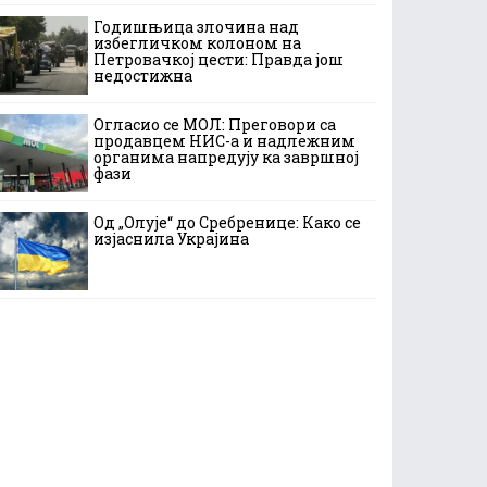
Годишњица злочина над
избегличком колоном на
Петровачкој цести: Правда још
недостижна
Огласио се МОЛ: Преговори са
продавцем НИС-а и надлежним
органима напредују ка завршној
фази
Од „Олује“ до Сребренице: Како се
изјаснила Украјина