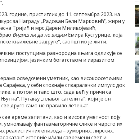
“.
23. године, пристиглих до 11. септембра 2023. на
нкурс за Награду „Радован Бели Марковићˮ, жири у
Весна Тријић и мрс Дарен Миливојевић,
абрао
Видиш ли да не видим
Емира Кустурице, која
рпске књижевне задруге“, саопштио је жити.
дачким поступцима разнородна књига одликује се
позицијом, језичким богатством и изразитом
змерама осведочени уметник, као високоосетљиви
а Сарајева, у себи спознаје стваралачки импулс док
ке, а потом и тако што, сада већ у причи са
Њутна“. Путању „плавог сателита“, који је он
 све друго само не правило летења“.
све време запитани, као и висока уметност коју
м, умножавају фантазмагоричне слике и чврсто их
их реалистичних епизода – хуморних, лирских,
араказан“ историје и/или савремени свет и