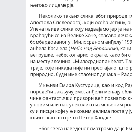
његово лицемерје.
Неколико таквих слика, због природе г
Апостола Спелеолога), који осећа истину, 
Упечатљива слика коју издвајамо јер је на 
враћајући се из Велике Хоче, спасава деча
бомбардованог у „Милосрдном анђелу“ 1999.
анђела Касијела (
Небо над Берлином
), кач
ветрушке, небеског аристократе, како би 
на месту злочина „Милосрдног анђела“. Так
траје, које никада није ни престајало, што
природно, буди име спасеног дечака – Радо
У књизи Емира Кустурице, као и код Ра
поредећи закључујемо, анђели мењају облич
чине фантастички призори већ познатих књ
у новим или пак унеколико измењеним рола
су и писци који у њиховим делима постају ј
књиге, као што је то Петер Хандке.
Због свега наведеног сматрамо да је Е