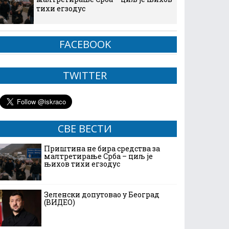
тихи егзодус
FACEBOOK
TWITTER
СВЕ ВЕСТИ
Приштина не бира средства за
малтретирање Срба – циљ је
њихов тихи егзодус
Зеленски допутовао у Београд
(ВИДЕО)