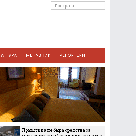
КУЛТУРА
МЕЋАВНИК
РЕПОРТЕРИ
Приштина не бира средства за
малтретирање Срба – циљ је њихов