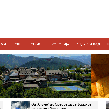
ГИОН
СВЕТ
СПОРТ
ЕКОЛОГИЈА
АНДРИЋГРАД
Од „Олује“ до Сребренице: Како се
и
изјаснила Украјина