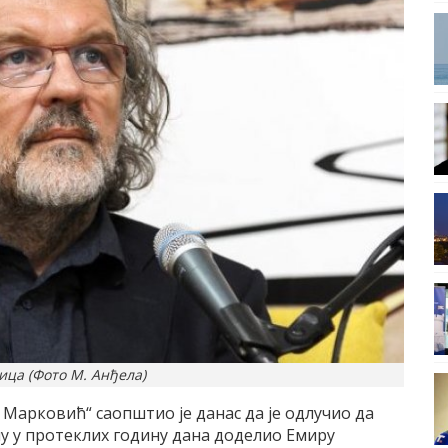
ица (Фото М. Анђела)
Марковић“ саопштио је данас да је одлучио да
у у протеклих годину дана доделио Емиру