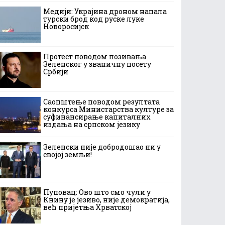
Медији: Украјина дроном напала
турски брод код руске луке
Новоросијск
Протест поводом позивања
Зеленског у званичну посету
Србији
Саопштење поводом резултата
конкурса Министарства културе за
суфинансирање капиталних
издања на српском језику
Зеленски није добродошао ни у
својој земљи!
Пуповац: Ово што смо чули у
Книну је језиво, није демократија,
већ пријетња Хрватској