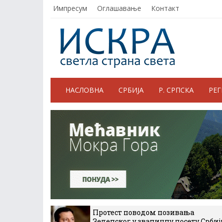
Импресум
Оглашавање
Контакт
НАСЛОВНА
СРБИЈА
Р. СРПСКА
РЕ
Протест поводом позивања
Зеленског у званичну посету Србиј