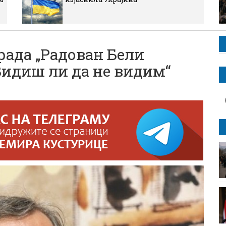
ада „Радован Бели
Видиш ли да не видим“