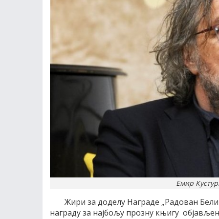
Емир Кустур
Жири за доделу Награде „Радован Бели 
награду за најбољу прозну књигу објављен