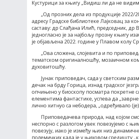
Кустурици за књигу „Видиш ли да не видим
„Од прозних дела из продукције 2022/20
адресу Градске библиотеке Лајковац за ко
саставу: др Слађана Илић, председник, др 
jедногласно је за најбољу прозну књигу из
је објављена 2022. године у Плавом колу С
„Ова сложена, слојевита и по припове
тематском оригиналношћу, мозаичном ком
духовитошћу.
Јунак приповедач, сада у светским ра
дечак на брду Горица, изнад градског језгр
опчињено у биоскопу посматра покретне сли
елементима фантастике, успева да „заврне 
лично хитнуо са небодера, „одређивало (је)
Приповедачева природа, над којом смо 
неспорно с разлогом увек повезујемо с њи
повезују, иако је између њих низ динамичн
полемичких када је у њиховом средишту „к