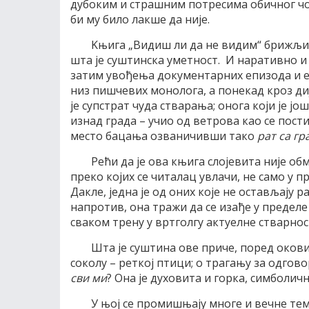
дубоким и страшним потресима обичног чов
би му било лакше да није.
Kњига „Видиш ли да не видим“ брижљиво
шта је суштинска уметност. И наративно 
затим увођења документарних епизода и ес
низ пишчевих монолога, а понекад кроз диј
је супстрат чуда стварања; онога који је ј
изнад града – учио од ветрова као се пос
место бацања озваничивши тако
рат са г
Рећи да је ова књига слојевита није о
преко којих се читалац увлачи, не само у 
Дакле, једна је од оних које не остављај
напротив, она тражи да се изађе у пределе 
сваком трену у вртголгу актуелне стварнос
Шта је суштина ове приче, поред окови
соколу – реткој птици; о трагању за одго
сви ми
? Она је духовита и горка, симболич
У њој се промишњају многе и вечне теме