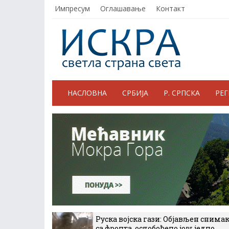
Импресум
Оглашавање
Контакт
НАСЛОВНА
СРБИЈА
Р. СРПСКА
РЕ
Руска војска гази: Објављен снима
са фронта, ослобођено још једно