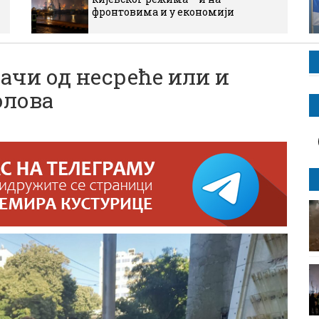
фронтовима и у економији
јачи од несреће или и
олова