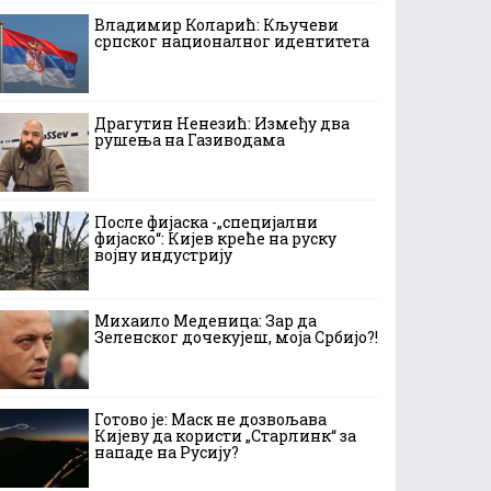
Владимир Коларић: Кључеви
српског националног идентитета
Драгутин Ненезић: Између два
рушења на Газиводама
После фијаска -„специјални
фијаско“: Кијев креће на руску
војну индустрију
Михаило Меденица: Зар да
Зеленског дочекујеш, моја Србијо?!
Готово је: Маск не дозвољава
Кијеву да користи „Старлинк“ за
нападе на Русију?