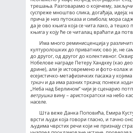
трешања. Разговарамо о којечему, закључим
суспреже мноштво слика, догађаја, идеја; н
прича је низ путоказа и симбола; мора сад
да је ово књига која се чита лако, а тешко
књига у коју ће се читалац враћати да пот
Има много реминисценција у различити
културолошких до приватних; ово је, не са
до другог, од другог до колективног. Окви
Нобелове награде Петеру Хандкеу (као де
дрине), али је истовремено и фото-колаж и
есејистичко-метафизичких пасажа у којима 
тркач
и да има разних тркача; понеки
хода
„Неба над Берлином“ чији је сценарио потп
ветрушка
вину – аристократски на небо ка
населе.
Шта веже Данка Поповића, Емира Кусту
врсти људи која говори гласно, и тачно он
људима чврстих речи који не признају страх
унапред прокламоване истине, проверава 