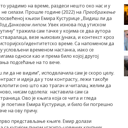
то урадимо на време, раздеси нешто око нас и у
а не силази. Прошле године (2022) на
Преображење
 посвећеној књизи Емира Кустурице „Видиш ли да
Под Данковом липом
. Увек изнова под утиском
тину“ тражила сам тачке у којима се два аутора
стваралаца, везе њихових јунака, и контекст кроз
же историјско/идентитетско време. Са напоменом да
су условљени временом настанка, иако се
ама односи као и према било којој другој
ања подсећање на то вече.
 ли да не видим“, исподвлачила сам је скоро целу.
нтраст и идеја да у том контрасту, лежи такође
уклопити оно што као трагач и читалац желим да
ново, нисам одолела: наставила сам са
аница. Ово је књига која се чита и гледа
 је поетике Емира Кустурице, и било би погрешно
аче на ову причу.
д прво представљање књиге. Емир долази
а са кутијом пуном угасито-црвених крупних