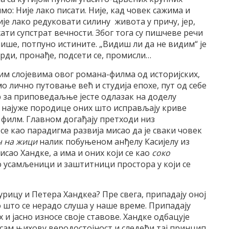
о: Није лако писати. Није, кад човек сажима и
ије лако редуковати силину живота у причу, јер,
жати супстрат вечности. Због тога су пишчеве речи
 пише, потпуно истините. „Видиш ли да не видим“ је
врди, пронађе, подсети се, промисли…
м слојевима овог романа-филма од историјских,
мо лично путовање већ и студија епохе, пут од себе
р за приповедаљње јесте одлазак на доделу
о најуже породице оних што исправљају криве
 филм. Главном догађају претходи низ
се као парадигма развија мисао да је сваки човек
ч на жици
налик побуњеном анђелу Касијелу из
исао Хандке, а има и оних који се као
соко
о усамљеници и заштитници простора у који се
рицу и Петера Хандкеа? Пре свега, припадају оној
о што се нерадо слуша у наше време. Припадају
 и јасно износе своје ставове. Хандке одбацује
сам њихову веродостојност и следећи тај принцип