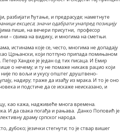
ји, разбијати ћутање, и предрасуде; наметнуте
раници ексцеса
;
значи одабрати унапред позицију
ејима пише, на вечери присутни, професор
ини – свима на видику, и многима на сметњи.
а, истинама које се, често, многима не допадају
рекао Црњански, који потпуно припада помињаном
. Петер Хандке је један од тих писаца. И Емир
пише о нечему; и ту не помаже никакв рацио који
није по вољи и укусу општег друштвено-
пају, надиру; траже да изађу из мрака. И то је оно
човека и подстиче да се искаже неисказано, и
цу, као кажа, надживеће многа времена.
ка. И да свака погађа и рањава. Данко Поповић је
лективну драму српског народа.
о, дубоко; језички стегнути; то је ствар вишег