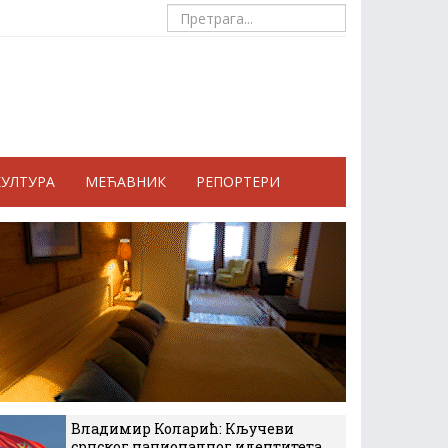
КУЛТУРА
МЕЋАВНИК
РЕПОРТЕРИ
Владимир Коларић: Кључеви
српског националног идентитета