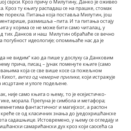
шој сврси. Кроз причу о Милутину, Данко је оживео
а. Кроз ту књигу распадаш се на прашке, стомак
ме порекла. Питања која поставља Милутин, још
коментарише, размишља –пита. И та питања остају
га у којима се не може бити само читалац, у
е од тих. Данков и наш Милутин обраћаће се вечно
 погубност идеологије; опомињаће нас да је
да не видим“ као да пише у дослуху са Данковим
 чему прича, писац – јунак поменуте књиге (само
товањима која се све више косе са пожељном
н Кихот,
витез од чемерне прилике
, који истражује
ећ исцртане и улоге подељене.
ак, није само књига о њему, то је есејистичко-
тике, морала. Препуна је симбола и метафора;
лемнетима фантастичног и магијског, а распон
креће се од класичних знања до јуедохришћанске
та садашњице. Истовремено, у њему се огледају и
ришћански самарићански дух кроз који саосећа са