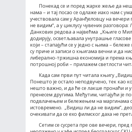
Понекад се и поред жарке жеље да неш
нама – и тај посао се одлаже иако нам с ум
учествовала сам у Аранђеловцу на вечери
не видим“, а у циклусу чувених разговора:
Данкових редова а највећма „Књиге о Милу
додирују, осветљавала унутрашње гласове 
који – стапајући се у једно с њима – беле
су приче и записи о књигама вечни и да ни
либерално-тржишна економија и према књиг
потрошној роби – прилажем светлости чит
Када сам први пут читала књигу „Видиш
Понешто је остало неподвучено, тек као ко
нешто важно, и да ће се лакше пронаћи и 
пренесем другима. Међутим, читајући је по
подвлачењем и бележењем на маргинама стр
истовремено. „Видиш ли да не видим“, део
очекивати да се ехо филмског даха не прет
Сетим се сусрета пре ове вечери, пре
неопажено у кафе испред београдског СКЦ-