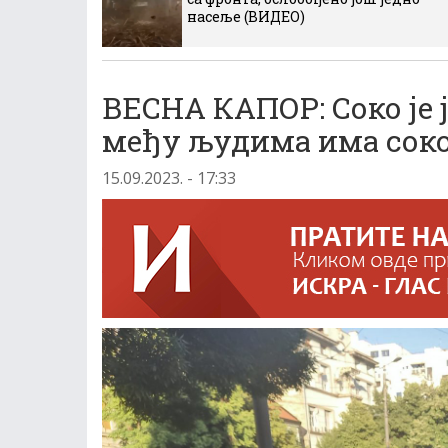
насеље (ВИДЕО)
ВЕСНА КАПОР: Соко је 
међу људима има сок
15.09.2023. - 17:33