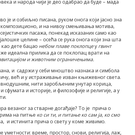
ека и народа чији је део одабрао да буде – мада
 је и озбиљно писана, руком онога који јасно зна
и композиционо, и на нивоу смењивања мотива,
ејистичких пасажа, понекад исказаних само као
алошке целине – осећа се рука онога који зна шта
ош као дете бацао
небом плаве поклопце
у
гвинт
тиже идеална прилика да се поклопац врати на
равитацијом и животним ограничењима.
бмана, и садржи у себи мноштво назнака и симбола
причу, већ и у истраживање изван књижевног света.
у равнодушним, нити заробљеним унутар корица,
и сфумата и историје, и филозофије и религије, а у
ти.
ра везаног за стварне догађаје? То је прича о
ворима на питње
ко си ти, и питање ко сам ја, ко смо
на, и истинита прича о свету у коме живимо.
 уметности: време, простор, снови, религија, лаж,