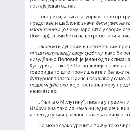
постаје један од нас.
Говорити, и писати, упркос општој стру
представе и шаблоне; значи
бити увек на г
изопштеника
(о чему нарочито у својим ес
Ломпар); значи бити на ветрометини и вис
Окренути дубоким и непожељним причам
писци испуњавају своју судбину
, како би 
низу. Данко Поповић је један од тих писаца
Кустурица, такође. Писац добије позив да 
говори да то што промишљате и бележите 
ќултурног таласа. Приче насрљавају саме, лу
недремајуће око
, које поставља меру пред 
неисказиво.
„Књига о Милутину“, писана у првом ли
Избрушена тако да нема ни једне речи виш
довео до универзалног значења личну и ко
Не може свако уречити причу тако чврст