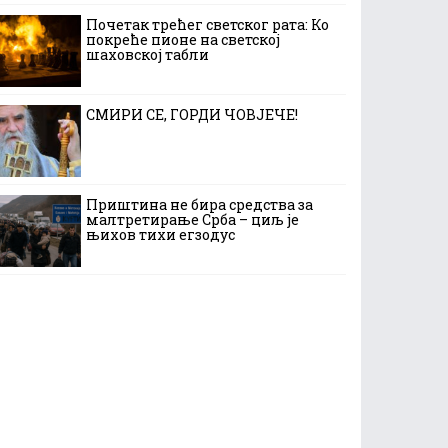
Почетак трећег светског рата: Ко
покреће пионе на светској
шаховској табли
СМИРИ СЕ, ГОРДИ ЧОВЈЕЧЕ!
Приштина не бира средства за
малтретирање Срба – циљ је
њихов тихи егзодус