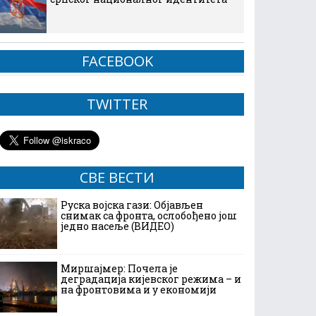
FACEBOOK
TWITTER
СВЕ ВЕСТИ
Руска војска гази: Објављен
снимак са фронта, ослобођено још
једно насеље (ВИДЕО)
Миршајмер: Почела је
деградација кијевског режима – и
на фронтовима и у економији