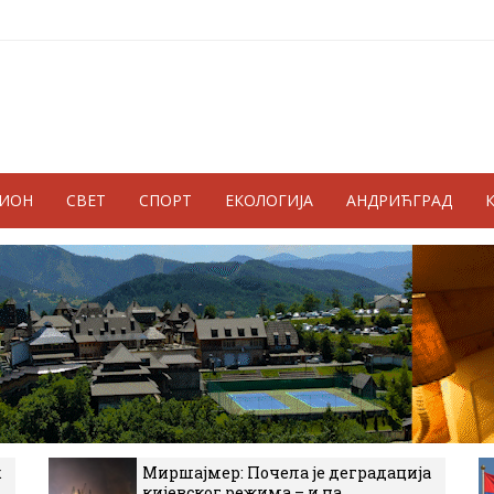
ГИОН
СВЕТ
СПОРТ
ЕКОЛОГИЈА
АНДРИЋГРАД
к
Миршајмер: Почела је деградација
кијевског режима – и на