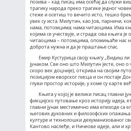
позива – кад писац има осећај да служи ви
трагику народа преко трагике једног човек
стеже и осетиш то вечито исто, тешко бре
увек су иста. Милутин, као Јов, парничи, 
нама, потомцима; нама читаоцима. Има књи
којима се учествује, и страда: ова књига ј
читаоцима – потомцима, опомињаће нас на
доброта нужна и да је праштање спас.
Емир Кустурица своју књигу „Видиш ли 
јунаком. Све оно што Милутин јесте, оно о
скоро век доцније), открива на својим пу
позицијом еворског писца и он постаје До
глуви простор историје, у коме су карте в
Књига у којој је велики писац главни јун
фикцијско путовање кроз историју идеја, е
главни јунак местимично има епизоде са е
његових духовних и филозофских опажања 
културе и технолошки дехуманизованог све
Кантово наслеђе, и Ничеове идеје, али и х