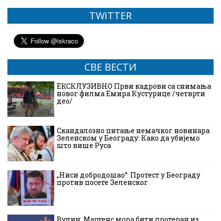
TWITTER
СВЕ ВЕСТИ
ЕКСКЛУЗИВНО Први кадрови са снимања
новог филма Емира Кустурице /четврти
део/
Скандалозно питање немачког новинара
Зеленском у Београду: Како да убијемо
што више Руса
„Ниси добродошао“: Протест у Београду
против посете Зеленског
Вулин: Мартенс мора бити протеран из