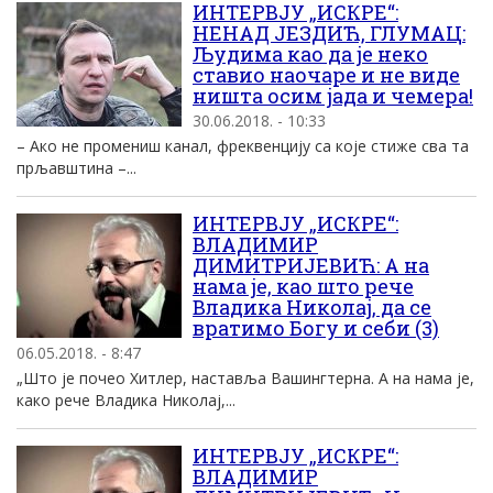
ИНТЕРВЈУ „ИСКРЕ“:
НЕНАД ЈЕЗДИЋ, ГЛУМАЦ:
Људима као да је неко
ставио наочаре и не виде
ништа осим јада и чемера!
30.06.2018. - 10:33
– Ако не промениш канал, фреквенцију са које стиже сва та
прљавштина –...
ИНТЕРВЈУ „ИСКРЕ“:
ВЛАДИМИР
ДИМИТРИЈЕВИЋ: А на
нама је, као што рече
Владика Николај, да се
вратимо Богу и себи (3)
06.05.2018. - 8:47
„Што је почео Хитлер, наставља Вашингтерна. А на нама је,
како рече Владика Николај,...
ИНТЕРВЈУ „ИСКРЕ“:
ВЛАДИМИР