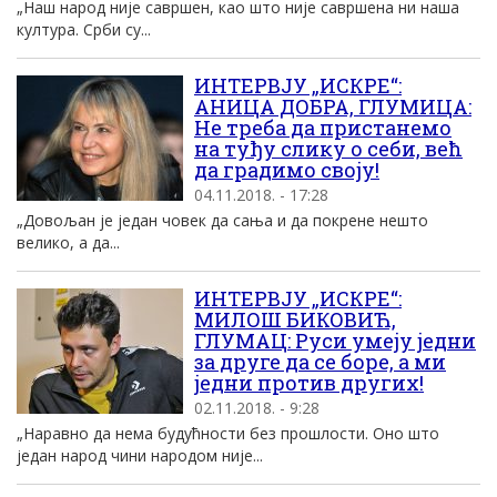
„Наш народ није савршен, као што није савршена ни наша
култура. Срби су...
ИНТЕРВЈУ „ИСКРЕ“:
АНИЦА ДОБРА, ГЛУМИЦА:
Не треба да пристанемо
на туђу слику о себи, већ
да градимо своју!
04.11.2018. - 17:28
„Довољан је један човек да сања и да покрене нешто
велико, а да...
ИНТЕРВЈУ „ИСКРЕ“:
МИЛОШ БИКОВИЋ,
ГЛУМАЦ: Руси умеју једни
за друге да се боре, а ми
једни против других!
02.11.2018. - 9:28
„Наравно да нема будућности без прошлости. Оно што
један народ чини народом није...