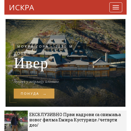
ИСКРА
Навига
ЕКСКЛУЗИВНО Први кадрови са снимања
новог филма Емира Кустурице /четврти
део/