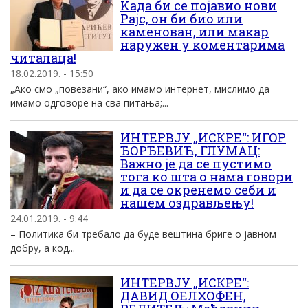
Kада би се појавио нови
Рајс, он би био или
каменован, или макар
наружен у коментарима
читалаца!
18.02.2019. - 15:50
„Ако смо „повезани“, ако имамо интернет, мислимо да
имамо одговоре на сва питања;...
ИНТЕРВЈУ „ИСКРЕ“: ИГОР
ЂОРЂЕВИЋ, ГЛУМАЦ:
Важно је да се пустимо
тога ко шта о нама говори
и да се окренемо себи и
нашем оздрављењу!
24.01.2019. - 9:44
– Политика би требало да буде вештина бриге о јавном
добру, а код...
ИНТЕРВЈУ „ИСКРЕ“:
ДАВИД ОЕЛХОФЕН,