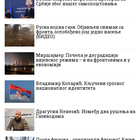
Србије због нашег самопоштовања
Руска војска гази: Објављен снимак са
фронта, ослобођено још једно насеље
(ВИДЕО)
Миршајмер: Почела је деградација
кијевског режима – и на фронтовима и у
економији
Владимир Коларић: Кључеви српског
националног идентитета
Драгутин Ненезић: Између два рушења на
Газиводама
После фијаска -„специјални фијаско“: Кијев