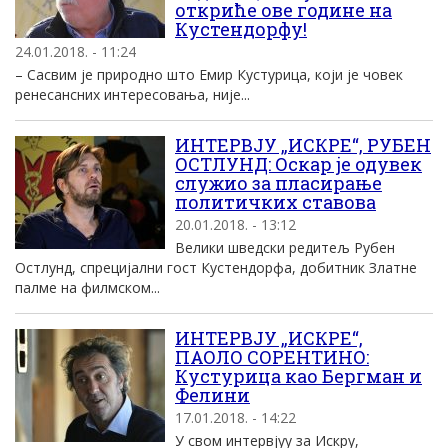
откриће ове године на
Кустендорфу!
24.01.2018. - 11:24
– Сасвим је природно што Емир Кустурица, који је човек
ренесансних интересовања, није...
ИНТЕРВЈУ „ИСКРЕ“, РУБЕН
ОСТЛУНД: Оскар је одувек
служио за пласирање
политичких ставова
20.01.2018. - 13:12
Велики шведски редитељ Рубен
Остлунд, спрецијални гост Кустендорфа, добитник Златне
палме на филмском...
ИНТЕРВЈУ „ИСКРЕ“,
ПАОЛО СОРЕНТИНО:
Кустурица као Бергман и
Фелини
17.01.2018. - 14:22
У свом интервјуу за Искру,