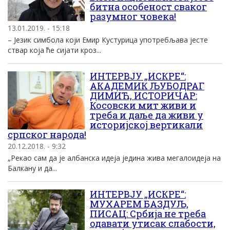
битна особеност сваког
разумног човека!
13.01.2019. - 15:18
– Језик симбола који Емир Кустурица употребљава јесте
ствар која ће сијати кроз...
ИНТЕРВЈУ „ИСКРЕ“:
АКАДЕМИК ЉУБОДРАГ
ДИМИЋ, ИСТОРИЧАР:
Косовски мит живи и
треба и даље да живи у
историјској вертикали
српског народа!
20.12.2018. - 9:32
„Рекао сам да је албанска идеја једина жива мегалоидеја на
Балкану и да...
ИНТЕРВЈУ „ИСКРЕ“:
МУХАРЕМ БАЗДУЉ,
ПИСАЦ: Србија не треба
одавати утисак слабости,