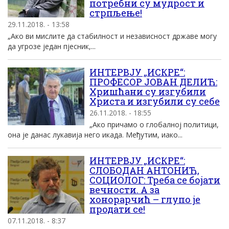
потребни су мудрост и
стрпљење!
29.11.2018. - 13:58
„Ако ви мислите да стабилност и независност државе могу
да угрозе један пјесник,...
ИНТЕРВЈУ „ИСКРЕ“:
ПРОФЕСОР ЈОВАН ДЕЛИЋ:
Хришћани су изгубили
Христа и изгубили су себе
26.11.2018. - 18:55
„Ако причамо о глобалној политици,
она је данас лукавија него икада. Међутим, иако...
ИНТЕРВЈУ „ИСКРЕ“:
СЛОБОДАН АНТОНИЋ,
СОЦИОЛОГ: Треба се бојати
вечности. А за
хонорарчић – глупо је
продати се!
07.11.2018. - 8:37