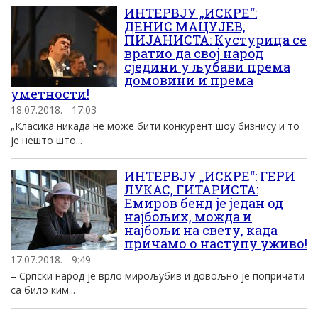
ИНТЕРВЈУ „ИСКРЕ“:
ДЕНИС МАЦУЈЕВ,
ПИЈАНИСТА: Кустурица се
вратио да свој народ
сједини у љубави према
домовини и према
уметности!
18.07.2018. - 17:03
„Класика никада не може бити конкурент шоу бизнису и то
је нешто што...
ИНТЕРВЈУ „ИСКРЕ“: ГЕРИ
ЛУКАС, ГИТАРИСТА:
Емиров бенд је један од
најбољих, можда и
најбољи на свету, када
причамо о наступу уживо!
17.07.2018. - 9:49
– Српски народ је врло мирољубив и довољно је попричати
са било ким...