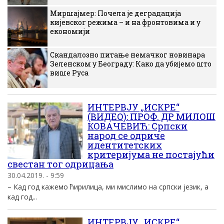
Миршајмер: Почела је деградација
кијевског режима – и на фронтовима и у
економији
Скандалозно питање немачког новинара
Зеленском у Београду: Како да убијемо што
више Руса
ИНТЕРВЈУ „ИСКРЕ“
(ВИДЕО): ПРОФ. ДР МИЛОШ
КОВАЧЕВИЋ: Српски
народ се одриче
идентитетских
критеријума не постајући
свестан тог одрицања
30.04.2019. - 9:59
– Кад год кажемо ћирилица, ми мислимо на српски језик, а
кад год...
ИНТЕРВЈУ „ИСКРЕ“