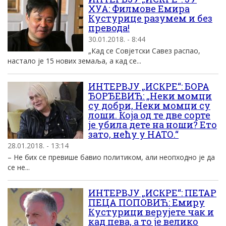
ХУА: Филмове Емира
Кустурице разумем и без
превода!
30.01.2018. - 8:44
„Кад се Совјетски Савез распао,
настало је 15 нових земаља, а кад се...
ИНТЕРВЈУ „ИСКРЕ“: БОРА
ЂОРЂЕВИЋ: „Неки момци
су добри, Неки момци су
лоши. Која од те две сорте
је убила дете на ноши? Ето
зато, нећу у НАТО.“
28.01.2018. - 13:14
– Не бих се превише бавио политиком, али неопходно је да
се не...
ИНТЕРВЈУ „ИСКРЕ“: ПЕТАР
ПЕЦА ПОПОВИЋ: Емиру
Кустурици верујете чак и
кад пева, а то је велико