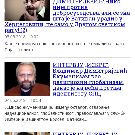
ДИМИТРИЈЕВИЋ: Нико
није против
добросуседства, али се зна
шта је Ватикан урадио у
Херцеговини, не само у Другом светском
рату! (2)
05.05.2018. - 9:02
Кад је преминуо наш свети човек, кога је омладина звала
Паја – толико...
ИНТЕРВЈУ „ИСКРЕ“:
Владимир Димитријевић:
Екуменизам као
религиозни глобализам,
данас је највећа претња
идентитету СПЦ
04.05.2018. - 10:54
„Смисао екуменизма је, између осталог, стварање
наднационалног, глобалистичког „православља“ у служби
Империје Вашингтон-Брисел–Ватикан,...
ИНТЕРВЈУ „ИСКРЕ“: ЈУ