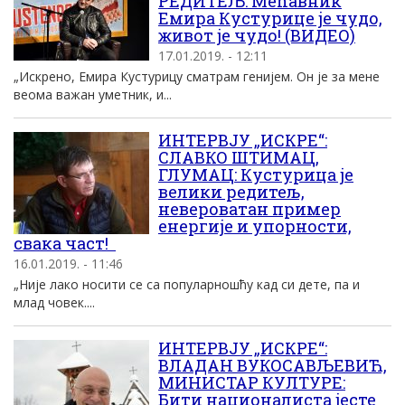
РЕДИТЕЉ: Мећавник
Емира Кустурице је чудо,
живот је чудо! (ВИДЕО)
17.01.2019. - 12:11
„Искрено, Емира Кустурицу сматрам генијем. Он је за мене
веома важан уметник, и...
ИНТЕРВЈУ „ИСКРЕ“:
СЛАВКО ШТИМАЦ,
ГЛУМАЦ: Кустурица је
велики редитељ,
невероватан пример
енергије и упорности,
свака част!
16.01.2019. - 11:46
„Није лако носити се са популарношћу кад си дете, па и
млад човек....
ИНТЕРВЈУ „ИСКРЕ“:
ВЛАДАН ВУКОСАВЉЕВИЋ,
МИНИСТАР КУЛТУРЕ:
Бити националиста јесте