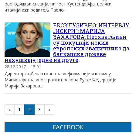
овогодишњи специјални гост Кустендорфа, велики
италијански редитељ Паоло...
ЕКСКЛУЗИВНО: ИНТЕРВЈУ
„ИСКРИ“: МАРИЈА
ЗАХАРОВА: Несхватљиви
су покушаји неких
европских званичника да
балканске државе
нахушкају једне на друге
28.12.2017. - 15:01
Директорка Департмана за информације и штампу
Министарства иностраних послова Руске Федерације
Марија Захарова...
«
1
2
3
»
FACEBOOK