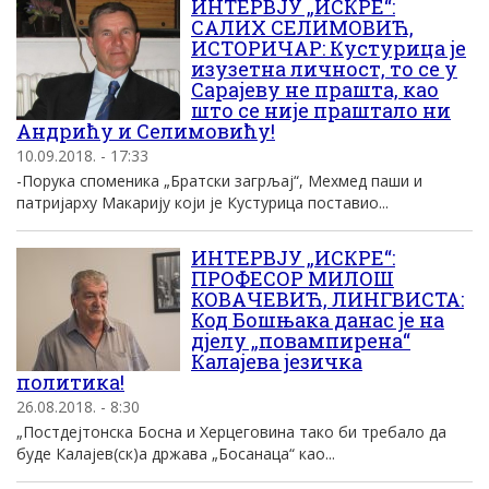
ИНТЕРВЈУ „ИСКРЕ“:
САЛИХ СЕЛИМОВИЋ,
ИСТОРИЧАР: Кустурица је
изузетна личност, то се у
Сарајеву не прашта, као
што се није праштало ни
Андрићу и Селимовићу!
10.09.2018. - 17:33
-Порука споменика „Братски загрљај“, Мехмед паши и
патријарху Макарију који је Кустурица поставио...
ИНТЕРВЈУ „ИСКРЕ“:
ПРОФЕСОР МИЛОШ
КОВАЧЕВИЋ, ЛИНГВИСТА:
Код Бошњака данас је на
дјелу „повампирена“
Калајева језичка
политика!
26.08.2018. - 8:30
„Постдејтонска Босна и Херцеговина тако би требало да
буде Калајев(ск)а држава „Босанаца“ као...