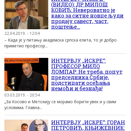
(ВИДЕО): ДР МИЛОШ
КОВИЋ: Невероватно је
како за ситне новце људи
продају савест, част,
поштење…
22.04.2019. - 12:04
– Када је у питању академска српска елита, то је добро
приметио професор...
ИНТЕРВЈУ „ИСКРЕ“:
ПРОФЕСОР МИЛО
ЛОМПАР: Не треба, попут
председника Србије,
подстицати осећања
немоћи и безнађа!
03.03.2019. - 20:54
„За Косово и Метохију се морамо борити увек и у свим
условима. Главна...
ИНТЕРВЈУ „ИСКРЕ“: ГОРАН
ПЕТРОВИЋ, КЊИЖЕВНИК: