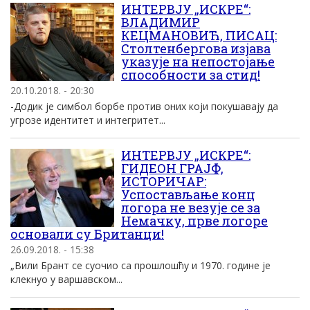
ИНТЕРВЈУ „ИСКРЕ“:
ВЛАДИМИР
КЕЦМАНОВИЋ, ПИСАЦ:
Столтенбергова изјава
указује на непостојање
способности за стид!
20.10.2018. - 20:30
-Додик је симбол борбе против оних који покушавају да
угрозе идентитет и интегритет...
ИНТЕРВЈУ „ИСКРЕ“:
ГИДЕОН ГРАЈФ,
ИСТОРИЧАР:
Успостављање конц
логора не везује се за
Немачку, прве логоре
основали су Британци!
26.09.2018. - 15:38
„Вили Брант се суочио са прошлошћу и 1970. године је
клекнуо у варшавском...