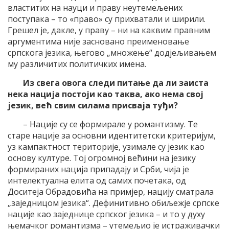
властитих на науци и праву неутемељених
поступака – то «право» су прихватали и ширили.
Грешел је, дакле, у праву – ни на каквим правним
аргументима није засновано преименовање
српскога језика, његово „множење“ додјељивањем
му различитих политичких имена.
Из свега овога следи питање да ли заиста
нека нација постоји као таква, ако нема свој
језик, већ свим силама присваја туђи?
– Нације су се формирале у романтизму. Те
старе нације за основни идентитетски критеријум,
уз кампактност територије, узимале су језик као
основу културе. Тој огромној већини на језику
формираних нација припадају и Срби, чија је
интелектуална елита од самих почетака, од
Доситеја Обрадовића на примјер, нацију сматрала
„заједницом језика“. Дефинитивно обиљежје српске
нације као заједнице српског језика – и то у духу
њемачког романтизма – утемељио је истраживачки