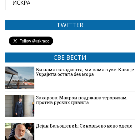
ИСКРА
TWITTER
СВЕ ВЕСТИ
Ви нама складишта, ми вама луке: Како је
Украјина остала без мора
Захарова: Макрон подржава тероризам
против руских цивила
Дејан Баљошевић: Синовљево ново одело