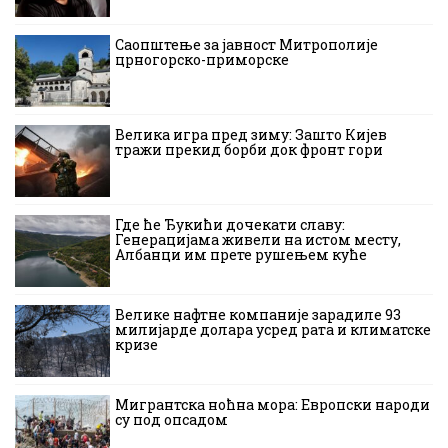
Саопштење за јавност Митрополије
црногорско-приморске
Велика игра пред зиму: Зашто Кијев
тражи прекид борби док фронт гори
Где ће Ђукићи дочекати славу:
Генерацијама живели на истом месту,
Албанци им прете рушењем куће
Велике нафтне компаније зарадиле 93
милијарде долара усред рата и климатске
кризе
Мигрантска ноћна мора: Европски народи
су под опсадом