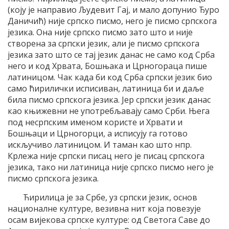
(коју је направио Људевит Гај, и мало допунио Ђуро
Даничић) није српско писмо, него је писмо српскога
језика. Она није српско писмо зато што и није
створена за српски језик, али је писмо српскога
језика зато што се тај језик данас не само код Срба
него и код Хрвата, Бошњака и Црногораца пише
латиницом. Чак када би код Срба српски језик био
само ћирилички исписиван, латиница би и даље
била писмо српскога језика. Јер српски језик данас
као књижевни не употребљавају само Срби. Њега
под несрпским именом користе и Хрвати и
Бошњаци и Црногорци, а исписују га готово
искључиво латиницом. И таман као што нпр.
Крлежа није српски писац него је писац српскога
језика, тако ни латиница није српско писмо него је
писмо српскога језика.
Ћирилица је за Србе, уз српски језик, основ
националне културе, везивна нит која повезује
осам вијекова српске културе: од Светога Саве до