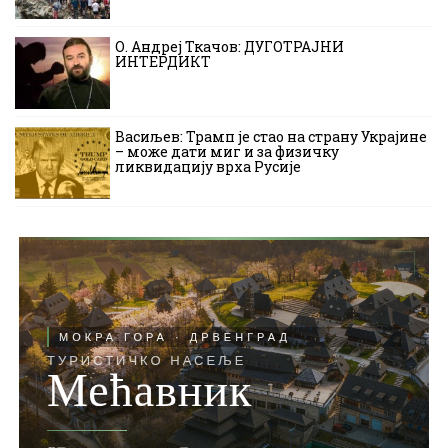
О. Андреј Ткачов: ДУГОТРАЈНИ
ИНТЕРДИКТ
Васиљев: Трамп је стао на страну Украјине
– може дати миг и за физичку
ликвидацију врха Русије