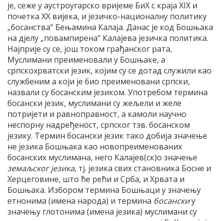
је, сеже у аустроугарско вријеме БиХ с краја XIX и
почетка XX вијека, и језичко-националну политику
„босанства“ Бењамина Калаја. Данас је код Бошњака
на дјелу „повампирена“ Калајева језичка политика.
Најприје су се, још током грађанског рата,
Муслимани преименовали у Бошњаке, а
српскохрватски језик, којим су се дотад служили као
службеним а који је био преименовани српски,
назвали су босанским језиком. Употребом термина
босански језик, муслимани су жељели и желе
потријети и равноправност, а камоли научно
неспорну надређеност, српског тзв. босанском
језику. Термин босански језик тако добија значење
не језика Бошњака као новопреименованих
босанских муслимана, него Калајев(ск)о значење
земаљског језика
, тј. језика свих становника Босне и
Херцеговине, што ће рећи и Срба, и Хрвата и
Бошњака. Избором термина Бошњаци у значењу
етнонима (имена народа) и термина
босански
у
значењу глотонима (имена језика) муслимани су