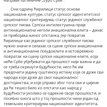
направе латиничне „Еуро Србе“.
Они одричу ћирилици статус основе
националне културе, статус српског идентитетског
националног критеријума, статус јединог службеног
српског писма. Српска интелектуална прије
антинационална неголи анационална елита – данас
се прибојава њеног опстанка. Јер повратак
ћирилици као јединог српског службеног писма
нужно значи и силазак са сцене српске анационалне
и антинационалне псеудоелите и истовремено
повратак на сцену српске националне елите, која
неће Србе убјеђивати да прошлост није важна и да
се треба окренути будућности, него ће им
предочити једину суштинску истину које се држе сви
народи који држе до свог националног
достојанства, и које управо због тога сви и цијене:
да ће тешко било ко опстати као народ у
будућности уколико се одрекне своје прошлости, и
посебно онога што у тој прошлости чини један од
темељних критеријума националног идентитета,