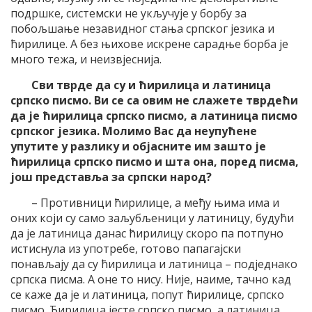
подршке, системски не укључује у борбу за
побољшање незавидног стања српског језика и
ћирилице. А без њихове искрене сарадње борба је
много тежа, и неизвјеснија.
Сви тврде да су и ћирилица и латиница
српско писмо. Ви се са овим не слажете тврдећи
да је ћирилица српско писмо, а латиница писмо
српског језика. Молимо Вас да неупућене
упутите у разлику и објасните им зашто је
ћирилица српско писмо и шта она, поред писма,
још представља за српски народ?
– Противници ћирилице, а међу њима има и
оних који су само заљубљеници у латиницу, будући
да је латиница данас ћирилицу скоро па потпуно
истиснула из употребе, готово папагајски
понављају да су ћирилица и латиница – подједнако
српска писма. А оне то нису. Није, наиме, тачно кад
се каже да је и латиница, попут ћирилице, српско
писмо. Ћирилица јесте српско писмо, а латиница