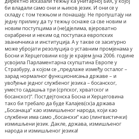
директно исказали тежњу ка унитарној БиХ, у којој
би владали само они и њихов језик. И они се у
складу с том тежњом и понашају. Не пропуштају ни
једну прилику да ту тежњу оснаже са све новим и
новим поступцима и (не)дјелима, вјероватно
охрабрени и неким од поступака европских
званичника и институција. А у такве се засигурно
може убројати резолуција о уставним промјенама у
Босни и Херцеговини коју је крајем јуна 2006. године
усвојила Парламентарна скупштина Европе у
Стразбуру, а којом се „предлаже између осталог –
зарад нормалног функционисања државе – и
увођење једног службеног језика – босанског,
уместо садашња три (српског, хрватског и
босанског)“. Постдејтонска Босна и Херцеговина
тако би требало да буде Калајев(ск)а држава
„Босанаца“ као измишљеног народа, који као
службени има само „босански“ као (лингвистички)
измишљени језик. Дакле, држава, измишљеног
народа и измишљеног језика!