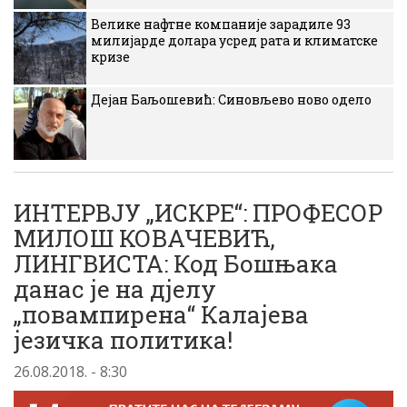
Велике нафтне компаније зарадиле 93
милијарде долара усред рата и климатске
кризе
Дејан Баљошевић: Синовљево ново одело
ИНТЕРВЈУ „ИСКРЕ“: ПРОФЕСОР
МИЛОШ КОВАЧЕВИЋ,
ЛИНГВИСТА: Код Бошњака
данас је на дјелу
„повампирена“ Калајева
језичка политика!
26.08.2018. - 8:30