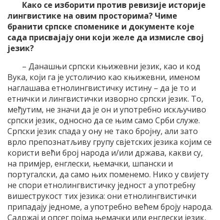
Како се изборити против ревизије историје
лингвистике на овим просторима? Чиме
бранити српске споменике и документе које
сада присвајају они који желе да измисле свој
језик?
– Данашњи српски књижевни језик, као и код
Вука, који га је устоличио као књижевни, именом
наглашава етнолингвистичку истину – да је то и
етнички и лингвистички изворно српски језик. То,
међутим, не значи да је он и употребно искључиво
српски језик, односно да се њим само Срби служе.
Српски језик спада у ону не тако бројну, али зато
врло препознатљиву групу свјетских језика којим се
користи већи број народа и/или држава, какви су,
на примјер, енглески, њемачки, шпански и
португалски, да само њих поменемо. Нико у свијету
не спори етнолингвистичку једност а употребну
вишеструкост тих језика: они етнолингвистички
припадају једноме, а употребно већем броју народа.
Садржај и опсег појма њемачки или енглески језик,