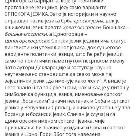
црногорска варијанта, које су политички
проглашене језицима, јесу само варијанте
СРПСКОГА ЈЕЗИКА. Зато је историјски и научно
оправдан назив језика Срба
српски језик
, док је
књижевни језик Хрвата
хрватскосрпски
, Бошњака –
бошњачкосрпски
, а Црногораца –
црногорскосрпски
. Српски језик једини има статус
лингвистички утемељеног језика, док су његове
варијанте политички језици, што ће рећи језици
само по политички наметнутом несрпском имену.
Зато аутори Декларације и заступају научно
неутемељено становиште да свако може тај
заједнички језик „да именује како жели“. А више је
него знано шта за Србе значи, чак и кад је у питању
симболичка функција језика, именовање српског
језика „босанским“: значи нестанак и Срба и српског
језика у Републици Српској, и њихово утапање у тзв.
Босанце и босански језик. Сличан је случај и са
црногорским именом српског језика, чије
признавање би значило укидање и Срба и српског
језика у Црној Гори. Због тога наведена