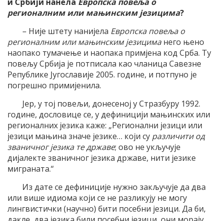
и Србији нанела
Европска повеља о
регионалним или мањинским језицима
?
– Није штету нанијела
Европска повеља о
регионалним или мањинским језицима
него њено
наопако тумачење и наопака примјена код Срба. Ту
повељу Србија је потписала као чланица Савезне
Републике Југославије 2005. године, и потпуно је
погрешно примијенила.
Јер, у тој повељи, донесеној у Стразбуру 1992.
године, дословице се, у дефиницији мањинских или
регионалних језика каже: „Регионални језици или
језици мањина значе језике… који су
различити од
званичног језика те државе
; ово не укључује
дијалекте званичног језика државе, нити језике
миграната.“
Из дате се дефиниције нужно закључује
да два
или више идиома који се не разликују не могу
лингвистички (научно) бити посебни језици.
Да би,
дакле, два језика били посебни језици, они морају