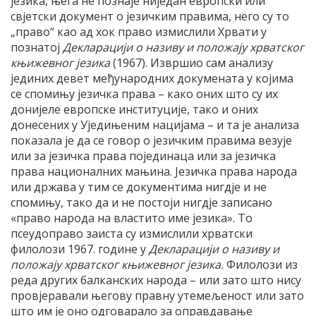
језика, њега не познаје ниједан европски или
свјетски документ о језичким правима, него су то
„право“ као ад хок право измислили Хрвати у
познатој
Декларацији о називу и положају хрватског
књижевног језика
(1967). Извршио сам анализу
јединих девет међународних докумената у којима
се спомињу језичка права – како оних што су их
донијеле европске институције, тако и оних
донесених у Уједињеним нацијама – и та је анализа
показала је да се говор о језичким правима везује
или за језичка права појединаца или за језичка
права националних мањина. Језичка права народа
или држава у тим се документима нигдје и не
спомињу, тако да и не постоји нигдје записано
«право народа на властито име језика». То
псеудоправо заиста су измислили хрватски
филолози 1967. године у
Декларацији о називу и
положају хрватског књижевног језика.
Филолози из
реда других балканских народа – или зато што нису
провјеравали његову правну утемељеност или зато
што им је оно одговарало за оправдавање