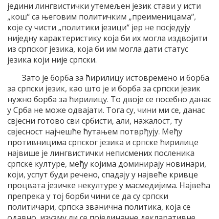
једини лингвистички утемељен језик стави у исти
„кош“ са његовим политичким „преименицама“,
које су чисти „политики језици“ јер не посједују
ниједну карактеристику која би их могла издвојити
из српског језика, која би им могла дати статус
језика који није српски.
Зато је борба за ћирилицу истовремено и борба
за српски језик, као што је и борба за српски језик
нужно борба за ћирилицу. То двоје се посебно данас
у Срба не може одвајати. Тога су, чини ми се, данас
свјесни готово сви србисти, али, нажалост, ту
свјесност најчешће ћутањем потврђују. Међу
противницима српског језика и српске ћирилице
највише је лингвистички неписмених посленика
српске културе, међу којима доминирају новинари,
који, успут буди речено, спадају у највеће кривце
процвата језичке некултуре у масмедијима. Највећа
препрека у тој борби чини се да су српски
политичари, српска званична политика, која се
одавно, изузму ли се појединачне декларативне