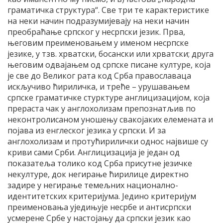
граматичка структура“. Све три те карактеристике
на неки начин подразумијевају на неки начин
преобраћање српског у несрпски језик. Прва,
његовим преименовањем у именом несрпске
језике, у тзв. хрватски, босански или хрватски; друга
његовим одвајањем од српске писане културе, која
је све до Великог рата код Срба православаца
искључиво ћириличка, и треће – урушавањем
српске граматичке стурктуре англицизацијом, која
прераста чак у англохолизам препознатљив по
неконтролисаном уношењу свакојаких елемената и
појава из енглеског језика у српски. И за
англохолизам и протућирилички однос највише су
криви сами Срби. Англицизација је један од
показатеља толико код Срба присутне језичке
некултуре, док негирање ћирилице директно
задире у негирање темељних национално-
идентитетских критеријума. Једино критеријум
преименовања уједињује несрбе и антисрпски
усмерене Србе у настојању да српски језик као