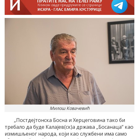
Милош Ковачевић
„Постдејтонска Босна и Херцеговина тако би
требало да буде Калајев(ск)а држава „Босанаца“ као
измишљеног народа, који као службени има само