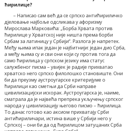
ћирилице?
– Написао сам већ да се српско антићириличко
дјеловање најбоље одсликава у афоризму
Мирослава Марковића: „
Борба Хрвата против
ћирилице у Хрватској није ништа према борби
Србам за латиницу
у Србији“. Разлога је напретек.
Међу њима ипак један је најбитнији: један дио Срба,
а међу њима су и сви они који су против тога да
само ћирилица у српском језику има статус
салужбеног писма – увијек је радије прихватао
хрватско него српско филолошко становиште. Они
би да преузму аустроугарске критеријуме о
ћирилици као сметњи да Срби направе
цивилизацијски искорак. Аустроугарска је, наиме,
сматрала да је највећа препрека укључењу српског
народа у цивилизацију његово писмо – ћирилица.
То данас готово као аксиом прихватају Срби
антићириличари, истина више у Србији него у
Српској – они би да од ћирилицом затуцаних Срба