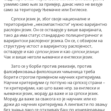
узмимо само њих за примјер, данас нико не везује
само за територију Њемачке или Енглеске.
Српски језик је, због своје националне и
територијалне „некомпактности“ нужно варијантно
раслојен језик. Он се остварује у више варијаната,
тако да има статус стандардно полицентричног и
варијантски раслојеног језика. Он се, с обзиром на
структурну истост а варијантску раслојеност,
остварује и као
српски језик
и као
српски језици
.
Чак и више неголи њемачки и енглески језик.
Зато се у борби против ревизије, против
фалсификовања филолошких чињеница треба
борити строгом примјеном научних критеријума.
Научни критеријуми су потпуно на српској страни –
ти критеријуми, као што важе нпр. за енглески и
њемачки језик, морају да важе и за српски језик.
Морају да важе за свакога ко је научник или ко
држи до научних критеријума. А лингвисти по звању
без знања лако се откривају баш по изневјеравању