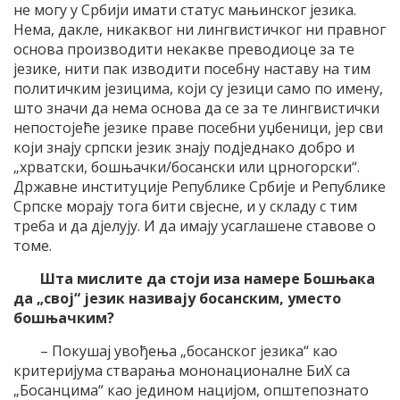
не могу у Србији имати статус мањинског језика.
Нема, дакле, никаквог ни лингвистичког ни правног
основа производити некакве преводиоце за те
језике, нити пак изводити посебну наставу на тим
политичким језицима, који су језици само по имену,
што значи да нема основа да се за те лингвистички
непостојеће језике праве посебни уџбеници, јер сви
који знају српски језик знају подједнако добро и
„хрватски, бошњачки/босански или црногорски“.
Државне институције Републике Србије и Републике
Српске морају тога бити свјесне, и у складу с тим
треба и да дјелују. И да имају усаглашене ставове о
томе.
Шта мислите да стоји иза намере Бошњака
да „свој“ језик називају босанским, уместо
бошњачким?
– Покушај увођења „босанског језика“ као
критеријума стварања мононационалне БиХ са
„Босанцима“ као једином нацијом, општепознато