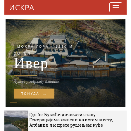
ИСКРА
Навига
Где ће Ђукићи дочекати славу:
Генерацијама живели на истом месту,
Албанци им прете рушењем куће