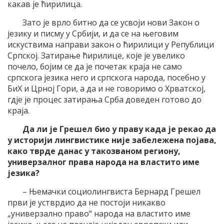
какав је ћирилица.
Зато је врло битно да се усвоји нови Закон о
језику и писму у Србији, и да се на његовим
искуствима направи закон о ћирилици у Републици
Српској. Затирање ћирилице, које је увелико
почело, бојим се да је почетак краја не само
српскога језика него и српскога народа, посебно у
БиХ и Црној Гори, а да и не говоримо о Хрватској,
гдје је процес затирања Срба доведен готово до
краја.
Да ли је Грешел био у праву када је рекао да
у историји лингвистике није забележена појава,
како тврде данас у такозваном региону,
универзалног права народа на властито име
језика?
– Њемачки социолингвиста Бернард Грешел
први је устврдио да не постоји никакво
„универзално право“ народа на властито име