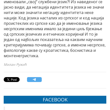
именовали „свој“ службени језик?! Из наведеног се
јасно види, да негација идентитета језика не значи
нити може значити негацију идентитета неке
нације. Код језика насталих из српског и код нација
проистеклих из српске као да је именовање језика
несрпским именима имало за једини циљ бјежање
од српских језичких и етничких коријена! И то је
један од најбољих показатеља на каквим научним
критеријумима почивају српске, а именом несрпске,
филологије какве су кроатистика, боснистика и
монтенегристика.
Милан Ружић
FACEBOOK