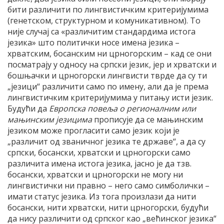
бити различити по лингвистичким критеријумима
(генетском, структурном и комуникативном). То
није случај са «различитим стандардима истога
језика» што политички носе имена језика –
хрватским, босанским ни црногорским – кад се они
посматрају у односу на српски језик, јер и хрватски и
бошњачки и црногорски лингвисти тврде да су ти
„језици“ различити само по имену, али да је према
лингвистичким критеријумима у питању исти језик.
Будући да
Европска повеља о регионалним или
мањинским језицима
прописује да се мањинским
језиком може прогласити само језик који је
„различит од званичног језика те државе“, а да су
српски, босански, хрватски и црногорски само
различита имена истога језика, јасно је да тзв.
босански, хрватски и црногорски не могу ни
лингвистички ни правно – него само симболички –
имати статус језика. Из тога произлази да нити
босански, нити хрватски, нити црногорски, будући
да нису различити од српског као „већинског језика“