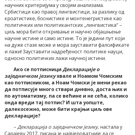
научних критеријума у својим анализама.
Србистици као правој лингвистици, за разлику од
кроатистике, боснистике и монтенегристике као
политичких или политикантских „лингвистика“ –
циљ мора бити откривање и научно објашњење
научне истине и само истине. То је једини пут који
на дуже стазе може и мора зауставити фалсификате
и лажи! Зауставити надређеност политике науци,
односно политичких лажи научној истини.
Ако се потписници
Декларације о
заједничком језику
хвале и Ноамом Чомским
као потписником, а Ноам Чомски је мени рекао
да потписује много ствари дневно, доста њих и
по аутоматизму, па се већине и не сећа, колико
онда вреди тај потпис? И шта уопште,
далекосежно, може бити крајњи циљ ове
декларације?
–
Декларација о заједничком језику,
настала у
Сарајеву 2017, писана је највјероватније да се