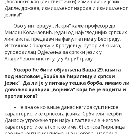
„босански“ као (лингвистички) измишљени језик.
Дакле, држава, измишљеног народа и измишљеног
језика!“
Ово у интервјуу „Искри“ каже професор др
Милош Ковачаевић, један од најугледнијих српских
лингвиста, предавач на факултетима у Београду,
Источном Сарајеву и Крагујевцу, аутор 29 књига,
руководилац Одјељења за српски језик у
Андрићевом институту у Анрићграду.
Ускоро ће бити објављена Ваша 29. књига
под насловом „Борба за ћирилицу и српски
језик“. Да ли је у питању тешка борба, имамо ли
довољно храбрих „војника“ који ће је водити и
против кога?
– Не зна се ко више данас негира суштинске
карактеристике српскога језика: Срби или несрби.
Данас су угрожене три најсуштаственије његове
карактеристике: а) српско име, б) српска ћирилица
као иманентно му писмо, и в) његова „народна