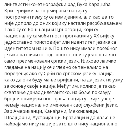
лингвистичко-етнографски рад Вука Караџића.
Критеријуми за формирање нација у
постромантизму су се измијенили, али као да то
није допрло до оних који су настали расрбљавањем.
Тако су се Бошњаци и Црногорци, који су
националну самобитност прогласили у XX вијеку
једноставно поистовијетили идентитет језика са
идентитетом нације. Пошто нису имали посебног
језика различитог од српског, они су једноставно
само преименовали српски језик. Њихово лаичко
гледање на нацију очигледно се темељило на
поређењу: ако су Срби по српском језику нација,
како да они буду мање вриједни, па да језик не узму
за основу своје нације. Међутим, колико је такво
схватање данас дилетантско, најбоље показују
бројни примјери постојања нација у свијету које
немају национално именован свој службени језик.
Зар Американци, Канађани, Мексиканци,
Швајцарци, Аустријанци, Бразилци и да даље не
набрајамо нису нације зато што нису национално