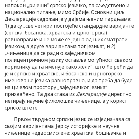
напокон „ријеши“ српско језичко, па сљедствено и
национално питање, мимо Србије. Основни циљ
Декларације садржан је у двјема њеним тврдњама:
1) да су „све четири постојеће стандардне варијанте
(српска, босанска, хрватска и црногорска)
равноправне и не може се једна од њих сматрати
језиком, а друге варијантама тог језика“, и 2)
„чињеница да се ради о заједничком
полицентричном језику оставља могућност сваком
кориснику да га именује како жели“, што ће рећи да
је и српско и хрватско, и босанско и црногорско
именовање језика равноправно, и да треба да буде
на цијелом простору „заједничког језика“
прихваћено. Та два става из
Декларације
директно
негирају научне филолошке чињенице, а у корист
српске штете.
Првом тврдњом српски језик се изједначава са
својим варијантама. Јер су историјске и научне
чињенице недвосмислене: хрватска, бошњачка и