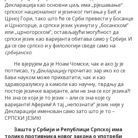
Декларација као основни циљ има „рјешавање“
српског националног и језичког питања у БиХ и
Црној Гори, тако што ће се Срби превести у Босанце
и Црногорце, а српски језик укинути у „босанском“
или „црногорском“, остављајући могућност да
српски језик као варијанта обитава само у Србији. И
да се све српско и у филологији сведе само на
србијанско
.
Не вјерујем да је Ноам Чомски, чак и ако ју је
потписао, ту
Декларацију
прочитао: зар ико ко се
бави науком може прихватити, чак и као
здраворазумску а камоли као научну, тврдњу да
постоје језичке варијанте, али не зна се ког језика?!
Не зна се који је то језик – али се зна које су
варијанте! Аферим! А тај „непознати“ језик није у
Декларацији именован само зато што је то –
СРПСКИ ЈЕЗИК!
Зашто у Србији и Републици Српској има
толико противника новог закона о употреби