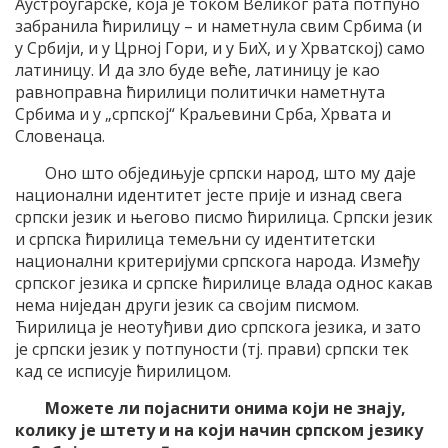
Аустроугарске, која је током Великог рата потпуно
забранила ћирилицу – и наметнула свим Србима (и
у Србији, и у Црној Гори, и у БиХ, и у Хрватској) само
латиницу. И да зло буде веће, латиницу је као
равноправна ћирилици политички наметнута
Србима и у „српској“ Краљевини Срба, Хрвата и
Словенаца.
Оно што обједињује српски народ, што му даје
национални идентитет јесте прије и изнад свега
српски језик и његово писмо ћирилица. Српски језик
и српска ћирилица темељни су идентитетски
национални критеријуми српскога народа. Између
српског језика и српске ћирилице влада однос какав
нема ниједан други језик са својим писмом.
Ћирилица је неотуђиви дио српскога језика, и зато
је српски језик у потпуности (тј. прави) српски тек
кад се исписује ћирилицом.
Можете ли појаснити онима који не знају,
колику је штету и на који начин српском језику