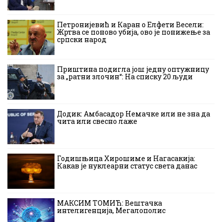
Петронијевић и Каран о Елфети Весели:
Жртва се поново убија, ово је понижење за
српски народ
Приштина подигла још једну оптужницу
за „ратни злочин“: На списку 20 људи
Додик: Амбасадор Немачке или не зна да
чита или свесно лаже
Годишњица Хирошиме и Нагасакија:
Какав је нуклеарни статус света данас
МАКСИМ ТОМИЋ: Вештачка
интелигенција, Мегалополис