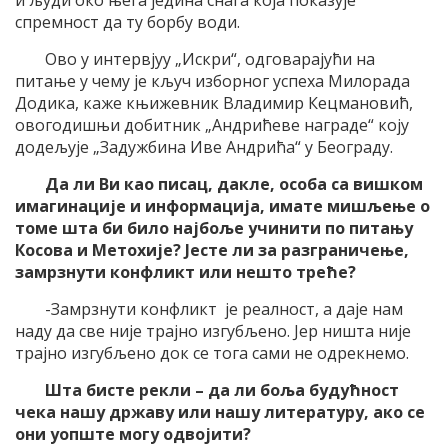
спремност да ту борбу води.
Ово у интервјуу „Искри“, одговарајући на
питање у чему је кључ изборног успеха Милорада
Додика, каже књижевник Владимир Кецмановић,
овогодишњи добитник „Андрићеве награде“ коју
додељује „Задужбина Иве Андрића“ у Београду.
Да ли Ви као писац, дакле, особа са вишком
имагинације и информација, имате мишљење о
томе шта би било најбоље учинити по питању
Косова и Метохије? Јесте ли за разграничење,
замрзнути конфликт или нешто треће?
-Замрзнути конфликт је реалност, а даје нам
наду да све није трајно изгубљено. Јер ништа није
трајно изгубљено док се тога сами не одрекнемо.
Шта бисте рекли – да ли боља будућност
чека нашу државу или нашу литературу, ако се
они уопште могу одвојити?