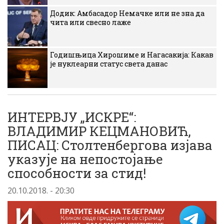
Додик: Амбасадор Немачке или не зна да
чита или свесно лаже
Годишњица Хирошиме и Нагасакија: Какав
је нуклеарни статус света данас
ИНТЕРВЈУ „ИСКРЕ“:
ВЛАДИМИР КЕЦМАНОВИЋ,
ПИСАЦ: Столтенбергова изјава
указује на непостојање
способности за стид!
20.10.2018. - 20:30