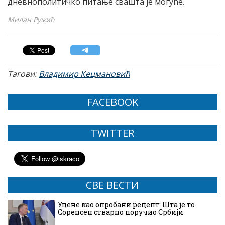
дневнополитичко питање свашта је могуће.
Милан Ружић
Тагови:
Владимир Кецмановић
FACEBOOK
TWITTER
СВЕ ВЕСТИ
Уцене као опробани рецепт: Шта је то
Соренсен стварно поручио Србији