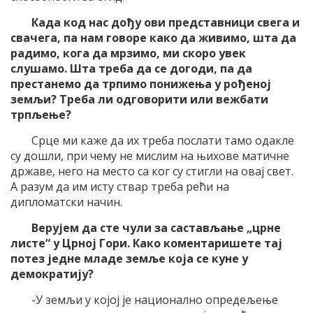
Када код нас дођу ови представници свега и
свачега, па нам говоре како да живимо, шта да
радимо, кога да мрзимо, ми скоро увек
слушамо. Шта треба да се догоди, па да
престанемо да трпимо понижења у рођеној
земљи? Треба ли одговорити или вежбати
трпљење?
Срце ми каже да их треба послати тамо одакле
су дошли, при чему не мислим на њихове матичне
државе, него на место са ког су стигли на овај свет.
А разум да им исту ствар треба рећи на
дипломатски начин.
Верујем да сте чули за састављање „црне
листе“ у Црној Гори. Како коментаришете тај
потез једне младе земље која се куне у
демократију?
-У земљи у којој је национално опредељење