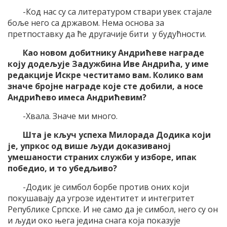
-Код нас су са литературом ствари увек стајале
боље него са државом. Нема основа за
претпоставку да ће другачије бити у будућности.
Као новом добитнику Андрићеве награде
коју додељује Задужбина Иве Андрића, у име
редакције Искре честитамо вам. Колико вам
значе бројне награде које сте добили, а носе
Андрићево имеса Андрићевим?
-Хвала. Значе ми много.
Шта је кључ успеха Милорада Додика који
је, упркос од више људи доказиваној
умешаности страних служби у изборе, ипак
победио, и то убедљиво?
-Додик је симбол борбе против оних који
покушавају да угрозе идентитет и интегритет
Републике Српске. И не само да је симбол, него су он
и људи око њега једина снага која показује