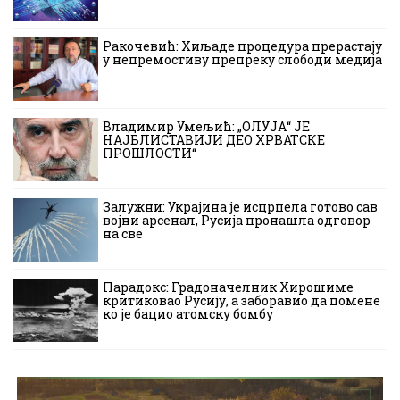
Ракочевић: Хиљаде процедура прерастају
у непремостиву препреку слободи медија
Владимир Умељић: „ОЛУЈА“ ЈЕ
НАЈБЛИСТАВИЈИ ДЕО ХРВАТСКЕ
ПРОШЛОСТИ“
Залужни: Украјина је исцрпела готово сав
војни арсенал, Русија пронашла одговор
на све
Парадокс: Градоначелник Хирошиме
критиковао Русију, а заборавио да помене
ко је бацио атомску бомбу