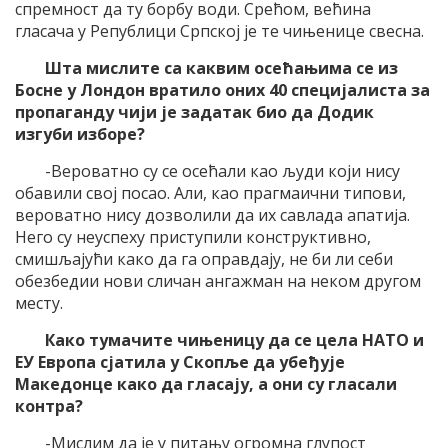
спремност да ту борбу води. Срећом, већина
гласача у Републици Српској је те чињенице свесна.
Шта мислите са каквим осећањима се из
Босне у Лондон вратило оних 40 специјалиста за
пропаганду чији је задатак био да Додик
изгуби изборе?
-Вероватно су се осећали као људи који нису
обавили свој посао. Али, као прагмаични типови,
вероватно нису дозволили да их савлада апатија.
Него су неуспеху приступили конструктивно,
смишљајући како да га оправдају, не би ли себи
обезбедии нови сличан ангажман на неком другом
месту.
Како тумачите чињеницу да се цела НАТО и
ЕУ Европа сјатила у Скопље да убеђује
Македонце како да гласају, а они су гласали
контра?
-Мислим да је у питању огромна глупост