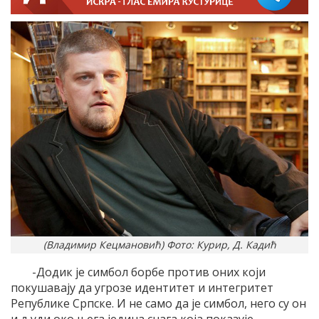
(Владимир Кецмановић) Фото: Курир, Д. Кадић
-Додик је симбол борбе против оних који
покушавају да угрозе идентитет и интегритет
Републике Српске. И не само да је симбол, него су он
и људи око њега једина снага која показује