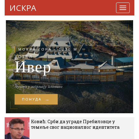
ИСКРА
Навига
Ковић: Срби да уграде Пребиловце у
темеље свог националног идентитета