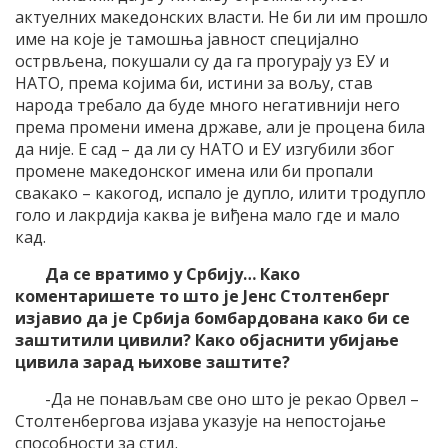
актуелних македонских власти. Не би ли им прошло
име на које је тамошња јавност специјално
острвљена, покушали су да га прогурају уз ЕУ и
НАТО, према којима би, истини за вољу, став
народа требало да буде много негативнији него
према промени имена државе, али је процена била
да није. Е сад – да ли су НАТО и ЕУ изгубили због
промене македонског имена или би пропали
свакако – какогод, испало је дупло, илити тродупло
голо и лакрдија каква је виђена мало где и мало
кад.
Да се вратимо у Србију… Како
коментаришете то што је Јенс Столтенберг
изјавио да је Србија бомбардована како би се
заштитили цивили? Како објаснити убијање
цивила зарад њихове заштите?
-Да не понављам све оно што је рекао Орвел –
Столтенбергова изјава указује на непостојање
способности за стид.