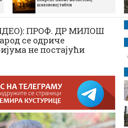
шаховској табли
ИДЕО): ПРОФ. ДР МИЛОШ
арод се одриче
ијума не постајући