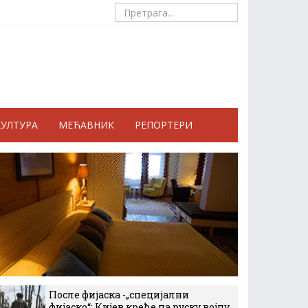
КУЛТУРА
МЕЋАВНИК
РЕПОРТЕРИ
После фијаска -„специјални
фијаско“: Кијев креће на руску војну