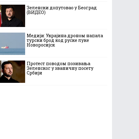
Зеленски допутовао у Београд
(ВИДЕО)
Медији: Украјина дроном напала
турски брод код руске луке
Новоросијск
Протест поводом позивања
Зеленског у званичну посету
Србији