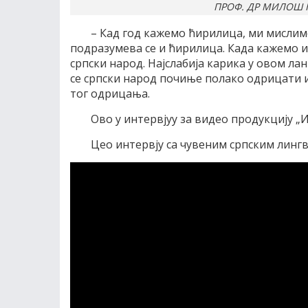
ПРОФ. ДР МИЛОШ К
– Кад год кажемо ћирилица, ми мислимо 
подразумева се и ћирилица. Када кажемо и
српски народ. Најслабија карика у овом лан
се српски народ почиње полако одрицати и
тог одрицања.
Ово у интервјуу за видео продукцију 
Цео интервју са чувеним српским линг