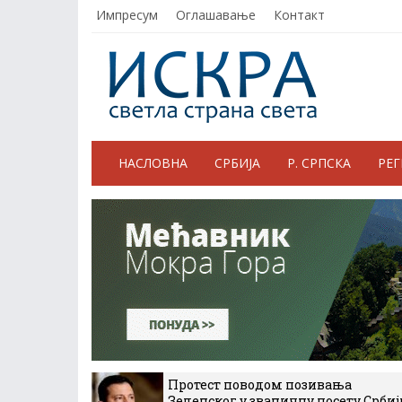
Импресум
Оглашавање
Контакт
НАСЛОВНА
СРБИЈА
Р. СРПСКА
РЕ
Протест поводом позивања
Зеленског у званичну посету Србиј