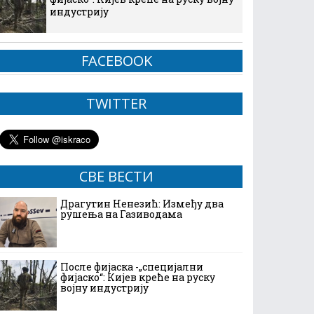
индустрију
FACEBOOK
TWITTER
СВЕ ВЕСТИ
Драгутин Ненезић: Између два
рушења на Газиводама
После фијаска -„специјални
фијаско“: Кијев креће на руску
војну индустрију