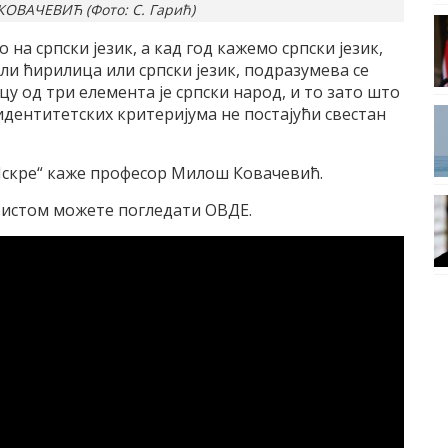
ОВАЧЕВИЋ (Фото: С. Гарић)
на српски језик, а кад год кажемо српски језик,
ли ћирилица или српски језик, подразумева се
цу од три елемента је српски народ, и то зато што
дентитетских критеријума не постајући свестан
„Искре“ каже професор Милош Ковачевић.
вистом можете погледати ОВДЕ.