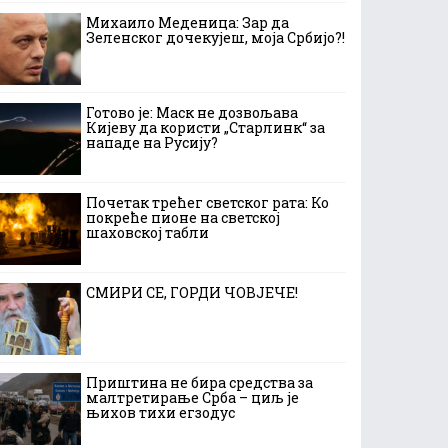
Михаило Меденица: Зар да
Зеленског дочекујеш, моја Србијо?!
Готово је: Маск не дозвољава
Кијеву да користи „Старлинк“ за
нападе на Русију?
Почетак трећег светског рата: Ко
покреће пионе на светској
шаховској табли
СМИРИ СЕ, ГОРДИ ЧОВЈЕЧЕ!
Приштина не бира средства за
малтретирање Срба – циљ је
њихов тихи егзодус