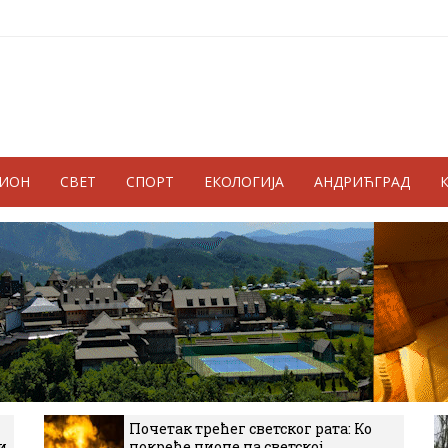
ГИОН
СВЕТ
СПОРТ
ЕКОЛОГИЈА
АНДРИЋГРАД
Почетак трећег светског рата: Ко
и
покреће пионе на светској