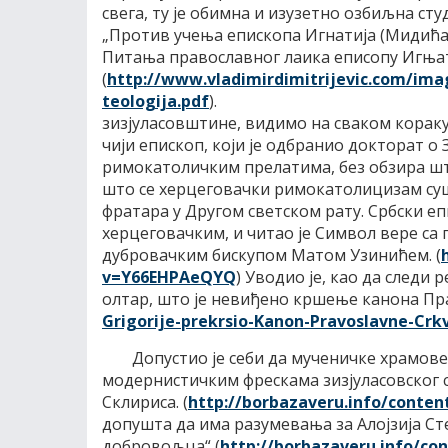
свега, ту је обимна и изузетно озбиљна с
„Против учења епископа Игнатија (Мидића )
Питања православног лаика еписопу Игњат
(
http://www.
vladimirdimitrijevic.com/
imag
teologija.pdf
).
зизјуласовштине, видимо на сваком кораку
чији епископ, који је одбранио докторат о
римокатоличким прелатима, без обзира шт
што се херцеговачки римокатолицизам сушт
фратара у Другом светском рату. Србски еп
херцеговачким, и читао је Символ вере са 
дубровачким бискупом Матом Узинићем. (
v=Y66EHPAeQYQ
) Уводио је, као да следи
олтар, што је невиђено кршење канона Пра
Grigorije-prekrsio-Kanon-
Pravoslavne-Crk
Допустио је себи да мученичке храмове
модернистичким фрескама зизјуласовског 
Склириса. (
http://borbazaveru.info/
conten
допушта да има разумевања за Алојзија Сте
добровољца“ (
http://borbazaveru.info/
con