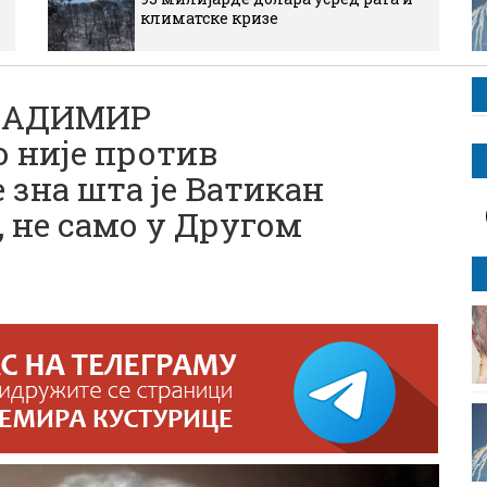
климатске кризе
ВЛАДИМИР
није против
 зна шта је Ватикан
 не само у Другом