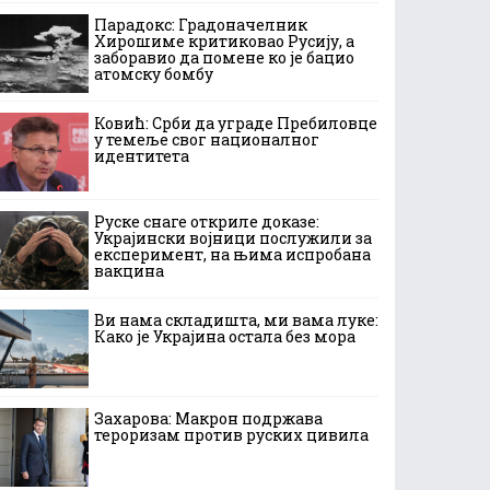
Парадокс: Градоначелник
Хирошиме критиковао Русију, а
заборавио да помене ко је бацио
атомску бомбу
Ковић: Срби да уграде Пребиловце
у темеље свог националног
идентитета
Руске снаге откриле доказе:
Украјински војници послужили за
експеримент, на њима испробана
вакцина
Ви нама складишта, ми вама луке:
Како је Украјина остала без мора
Захарова: Макрон подржава
тероризам против руских цивила