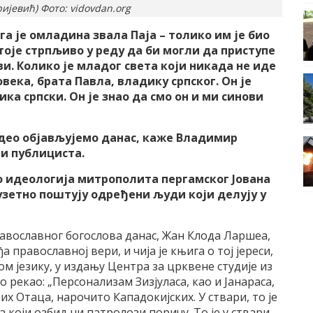
јевић) Фото: vidovdan.org
га је омладина звала Паја – толико им је био
тоје стрпљиво у реду да би могли да приступе
ви. Колико је младог света који никада не иде
века, брата Павла, владику српског. Он је
ка српски. Он је знао да смо он и ми синови
и део објављујемо данас, каже Владимир
и публициста.
о идеологија митрополита пергамског Јована
зузетно поштују одређени људи који делују у
авославног богослова данас, Жан Клода Ларшеа,
а православној вери, и чија је књига о тој јереси,
ом језику, у издању Центра за црквене студије из
о рекао: „Персонализам Зизјуласа, као и Јанараса,
х Отаца, нарочито Кападокијских. У ствари, то је
 а који озбиљни патролози поричу. То је у ствари