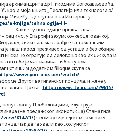
тудија архимандрита др Никодима Богосављевића,
“, као и моја књига „Теологија или технологија/
ију Мидићу“, доступна и на Интернету.
es/e-knjiga/tehnologija-
ili-
Какве су последице прихватања
 – рецимо, у Епархији захумско–херцеговачкој,
 Зизјуласу, свим силама сарађује са тамошњим
а је наш народ преживео од усташа и без обзира
ински не ограђује од деловања својих бискупа и
ископ себе је чак називао и бискупом
папистичким додатком filioque скупа са
https://www.youtube.com/
watch?
 реформе Другог ватиканског концила, и жене у
вославне Цркве. (
http://www.rtvbn.com/29615/
ve
)
, попут оног у Пребиловцима, илуструје
сликара (не предањског иконописца) Стаматиса
t/view/8147/1/
) Свом архијерејском заменику
пинца, чак да га хвали као „солунског
tent/view/10587/1/
), а својим свештеницима