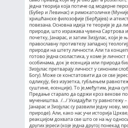
једна теорија која потиче од модерне перс
(Бубер и Левинас) и римокатоличке (Муније
хришћанске филозофије (Берђајев) и атеисти
повезана. Основна идеја те теорије је да 
природи, што изражава чувена Сартрова из
почетку, Јанарас, и затим Зизјулас, који је
православну противтезу западној теологији
природи на штету личности. Али та концепц
готово једна схоластика, у коме је лично
особинама, док је есенција или природа би
Зизјулас претварају личност у синоним сло
Богу). Може се констатовити да се све јерес
одликују, без изузетка, губљењем равнотеж
суштине, есенције). То је,међутим, једна с
Предање старало да одржи кроз векове по
мучеништва. /…/ Укидајући ту равнотежу –
Јанарас и Зизјулас су развили једну нову, м
природе). Али, како нас учи историја Цркве
реакцијом дохвата све што се на њу однос
других јереси (које једна другој понекад п