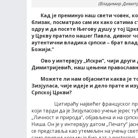
(Владимир Димитри
Кад је преминуо наш свети човек, ко
близак, посматрао сам их како сатима с
одру и да посете Његову душу у тој Црк
у Цркву пратило нашег Павла, дивног чо
аутентични владика српски – брат влади
Божији.“
Ово у интервјуу „Искри“, чији друг
Димитријевић, наш цењени православн
Можете ли нам објаснити каква је т
Зизјуласа, чије идеје и дело прате и и
Српској Цркви?
Цитираћу највећег француског пр
који тврди да је Зизјуласово учење јерес туђ
„Личност и природа“, објављена и на српск
Ниша. Он је у интервјуу датом „Печату“ јасн
се представља као утемељен на учењу свети
само привид који му је био дат
a
posteriori
,