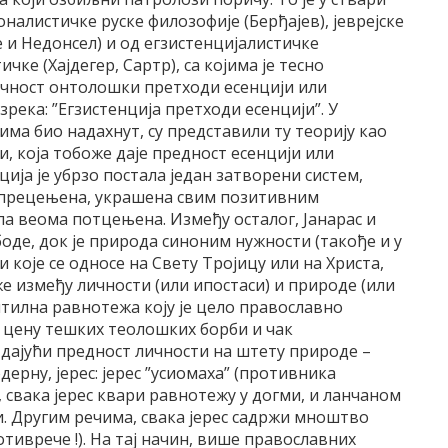
оналистичке руске филозофије (Берђајев), јеврејске
 и Недонсел) и од егзистенцијалистичке
чке (Хајдегер, Сартр), са којима је тесно
личност онтолошки претходи есенцији или
река: ”Егзистенција претходи есенцији”. У
 њима био надахнут, су представили ту теорију као
, која тобоже даје предност есенцији или
ија је убрзо постала један затворени систем,
ст прецењена, украшена свим позитивним
ла веома потцењена. Између осталог, Јанарас и
боде, док је природа синоним нужности (такође и у
и које се односе на Свету Тројицу или на Христа,
е између личности (или ипостаси) и природе (или
уптилна равнотежа коју је цело православно
 цену тешких теолошких борби и чак
 дајући предност личности на штету природе –
одерну, јерес: јерес ”усиомаха” (противника
, свака јерес квари равнотежу у догми, и ланчаном
и. Другим речима, свака јерес садржи мноштво
ротиврече !). На тај начин, више православних