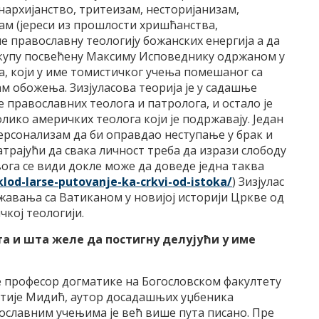
онархијанство, тритеизам, несторијанизам,
м (јереси из прошлости хришћанства,
че православну теологију божанских енергија а да
 скупу посвећену Максиму Исповеднику одржаном у
а, који у име томистичког учења помешаног са
м обожења. Зизјуласова теорија је у садашње
 православних теолога и патролога, и остало је
лико америчких теолога који је подржавају. Један
персонализам да би оправдао неступање у брак и
трајући да свака личност треба да изрази слободу
ога се види докле може да доведе једна таква
klod-larse-putovanje-ka-
crkvi-od-istoka/
) Зизјулас
жавања са Ватиканом у новијој историји Цркве од
чкој теологији.
а и шта желе да постигну делујући у име
је професор догматике на Богословском факултету
атије Мидић, аутор досадашњих уџбеника
вославним учењима је већ више пута писано. Пре