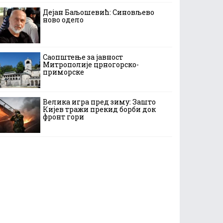
Дејан Баљошевић: Синовљево
ново одело
Саопштење за јавност
Митрополије црногорско-
приморске
Велика игра пред зиму: Зашто
Кијев тражи прекид борби док
фронт гори