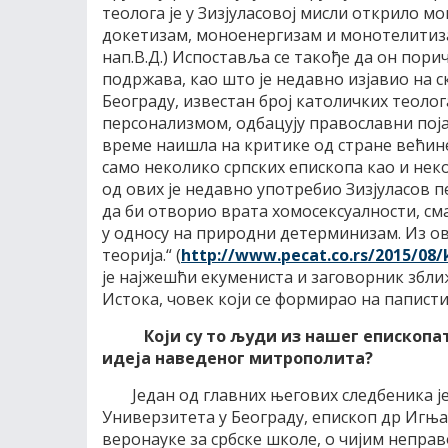
теолога је у Зизјуласовој мисли открило м
докетизам, моноенергизам и монотелитиза
нап.В.Д.) Испоставља се такође да он пори
подржава, као што је недавно изјавио на
Београду, известан број католичких теолог
персонализмом, одбацују православни поја
време наишла на критике од стране већине
само неколико српских епископа као и неко
од ових је недавно употребио Зизјуласов 
да би отворио врата хомосексуалности, сма
у односу на природни детерминизам. Из ов
теорија.“ (
http://www.pecat.co.rs/2015/
08/
је најжешћи екумениста и заговорник збли
Истока, човек који се формирао на паписти
Који су то људи из нашег епископат
идеја наведеног митрополита?
Један од главних његових следбеника 
Универзитета у Београду, епископ др Игњ
веронауке за србске школе, о чијим непра