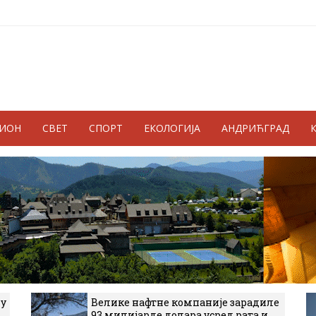
ГИОН
СВЕТ
СПОРТ
ЕКОЛОГИЈА
АНДРИЋГРАД
 у
Велике нафтне компаније зарадиле
93 милијарде долара усред рата и