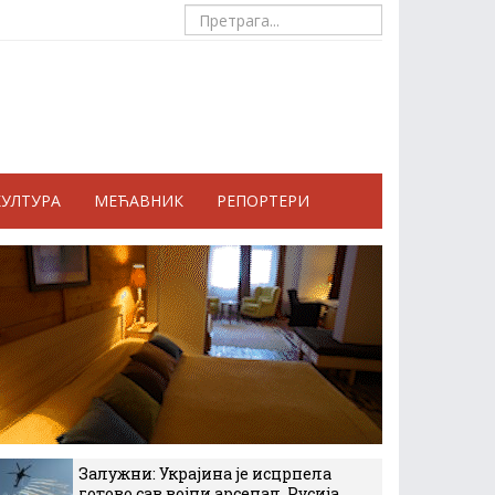
КУЛТУРА
МЕЋАВНИК
РЕПОРТЕРИ
Залужни: Украјина је исцрпела
готово сав војни арсенал, Русија