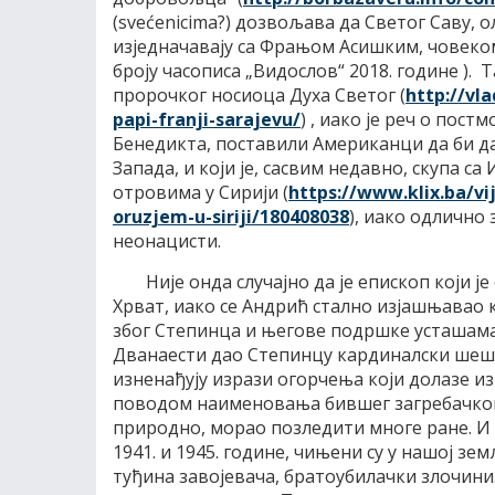
(svećenicima?) дозвољава да Светог Саву, 
изједначавају са Фрањом Асишким, човеком
броју часописа „Видослов“ 2018. године ).
пророчког носиоца Духа Светог (
http://vla
papi-franji-sarajevu/
) , иако је реч о пос
Бенедикта, поставили Американци да би 
Запада, и који је, сасвим недавно, скупа 
отровима у Сирији (
https://www.klix.ba/vij
oruzjem-u-
siriji/180408038
), иако одлично 
неонацисти.
Није онда случајно да је епископ који 
Хрват, иако се Андрић стално изјашњавао 
због Степинца и његове подршке усташама. 
Дванаести дао Степинцу кардиналски шеши
изненађују изрази огорчења који долазе из
поводом наименовања бившег загребачког на
природно, морао позледити многе ране. И 
1941. и 1945. године, чињени су у нашој зе
туђина завојевача, братоубилачки злочини.