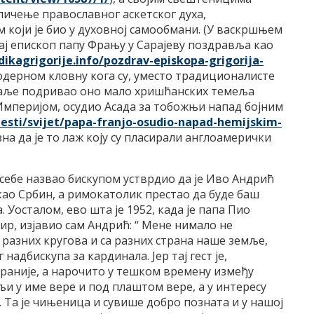
оличење православног аскетског духа,
 који је био у духовној самообмани. (У васкршњем
 Тај епископ папу Фрању у Сарајеву поздравља као
dikagrigorije.info/
pozdrav-episkopa-grigorija-
тмодерном кловну кога су, уместо традиционалисте
даље подривао оно мало хришћанских темеља
са Империјом, осудио Асада за тобожњи напад бојним
esti/
svijet/papa-franjo-osudio-
napad-hemijskim-
зна да је то лаж коју су пласирали англоамерички
је себе назвао бискупом устврдио да је Иво Андрић
као Србин, а римокатолик престао да буде баш
Уосталом, ево шта је 1952, када је папа Пио
р, изјавио сам Андрић: “ Мене нимало не
 разних кругова и са разних страна наше земље,
дбискупа за кардинала. Јер тај гест је,
раније, а нарочито у тешком времену између
мљи у име вере и под плаштом вере, а у интересу
 Та је чињеница и сувише добро позната и у нашој