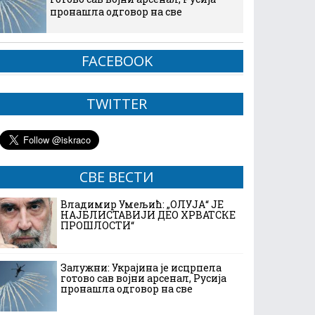
пронашла одговор на све
FACEBOOK
TWITTER
СВЕ ВЕСТИ
Владимир Умељић: „ОЛУЈА“ ЈЕ
НАЈБЛИСТАВИЈИ ДЕО ХРВАТСКЕ
ПРОШЛОСТИ“
Залужни: Украјина је исцрпела
готово сав војни арсенал, Русија
пронашла одговор на све