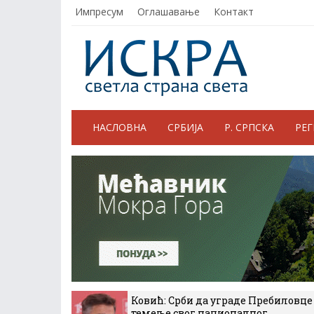
Импресум
Оглашавање
Контакт
НАСЛОВНА
СРБИЈА
Р. СРПСКА
РЕ
Ковић: Срби да уграде Пребиловце
темеље свог националног