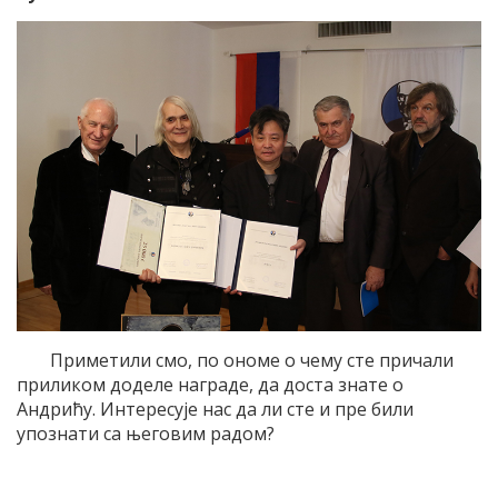
Приметили смо, по ономе о чему сте причали
приликом доделе награде, да доста знате о
Андрићу. Интересује нас да ли сте и пре били
упознати са његовим радом?