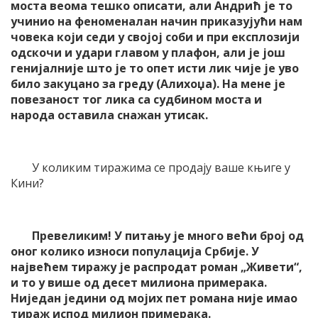
моста веома тешко описати, али Андрић је то
учинио на феноменалан начин приказујући нам
човека који седи у својој соби и при експлозији
одскочи и удари главом у плафон, али је још
генијалније што је то опет исти лик чије је уво
било закуцано за греду (Алихоџа). На мене је
повезаност тог лика са судбином моста и
народа оставила снажан утисак.
У коликим тиражима се продају ваше књиге у
Кини?
Превеликим! У питању је много већи број од
оног колико износи популација Србије. У
највећем тиражу је распродат роман „Живети“,
и то у више од десет милиона примерака.
Ниједан једини од мојих пет романа није имао
тираж испод милион примерака.