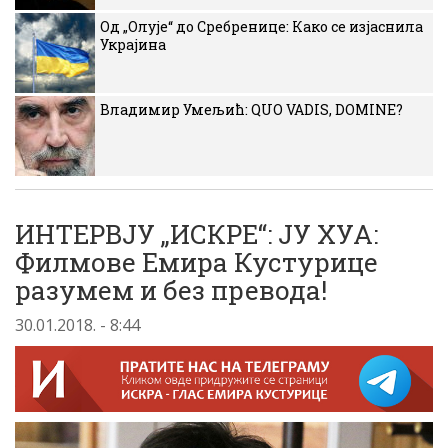
Од „Олује“ до Сребренице: Како се изјаснила
Украјина
Владимир Умељић: QUO VADIS, DOMINE?
ИНТЕРВЈУ „ИСКРЕ“: ЈУ ХУА:
Филмове Емира Кустурице
разумем и без превода!
30.01.2018. - 8:44