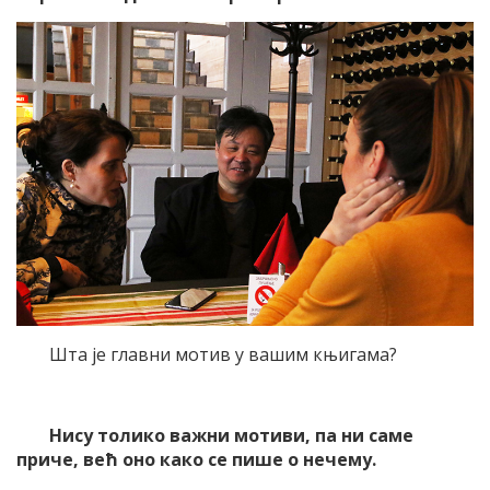
Шта је главни мотив у вашим књигама?
Нису толико важни мотиви, па ни саме
приче, већ оно како се пише о нечему.