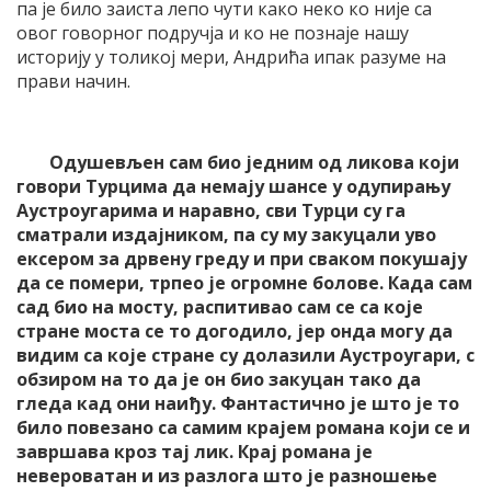
па је било заиста лепо чути како неко ко није са
овог говорног подручја и ко не познаје нашу
историју у толикој мери, Андрића ипак разуме на
прави начин.
Одушевљен сам био једним од ликова који
говори Турцима да немају шансе у одупирању
Аустроугарима и наравно, сви Турци су га
сматрали издајником, па су му закуцали уво
ексером за дрвену греду и при сваком покушају
да се помери, трпео је огромне болове. Када сам
сад био на мосту, распитивао сам се са које
стране моста се то догодило, јер онда могу да
видим са које стране су долазили Аустроугари, с
обзиром на то да је он био закуцан тако да
гледа кад они наиђу. Фантастично је што је то
било повезано са самим крајем романа који се и
завршава кроз тај лик. Крај романа је
невероватан и из разлога што је разношење