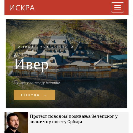
ИСКРА
Навига
Протест поводом позивања Зеленског у
званичну посету Србији