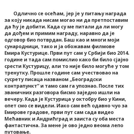
Одлично се осећам, јер је у питању награда
за коју никада нисам могао ни да претпоставим
да ћу је добити. Када су ме питали да ли могу
да дођем и примим награду, наравно да је
одговор био потврдан. Баш као и многи моји
сународници, тако и ја обожавам филмове
Емира Кустурице. Први пут сам у Србији био 2014.
године и тада сам помислио како би било сјајно
срести Кустурицу, али то није било могуће у том
тренутку. Прошле године сам учествовао на
сусрету писаца названом „Београдски
контрапункт“ и тамо сам га упознао. После тих
званичних разговора бисмо заједно ишли на
вечеру. Када је Кустурица у октобру био у Кини,
опет смо се видели. Иако сам већ одавно чуо за
Емирове градове, први пут сам сада видео
Мећавник и Андрићград и заиста су оба места
фантастична. За мене је ово једно веома лепо
путовање.