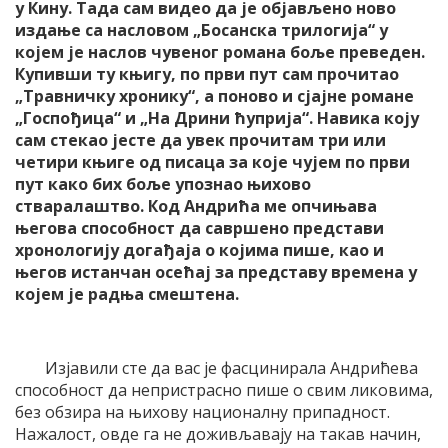
у Кину. Тада сам видео да је објављено ново
издање са насловом „Босанска трилогија“ у
којем је наслов чувеног романа боље преведен.
Купивши ту књигу, по први пут сам прочитао
„Травничку хронику“, а поново и сјајне романе
„Госпођица“ и „На Дрини ћуприја“. Навика коју
сам стекао јесте да увек прочитам три или
четири књиге од писаца за које чујем по први
пут како бих боље упознао њихово
стваралаштво. Код Андрића ме опчињава
његова способност да савршено представи
хронологију догађаја о којима пише, као и
његов истанчан осећај за представу времена у
којем је радња смештена.
Изјавили сте да вас је фасцинирала Андрићева
способност да непристрасно пише о свим ликовима,
без обзира на њихову националну припадност.
Нажалост, овде га не доживљавају на такав начин,