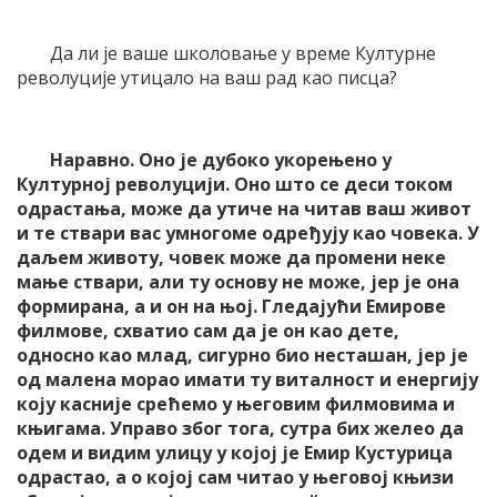
Да ли је ваше школовање у време Културне
револуције утицало на ваш рад као писца?
Наравно. Оно је дубоко укорењено у
Културној револуцији. Оно што се деси током
одрастања, може да утиче на читав ваш живот
и те ствари вас умногоме одређују као човека. У
даљем животу, човек може да промени неке
мање ствари, али ту основу не може, јер је она
формирана, а и он на њој. Гледајући Емирове
филмове, схватио сам да је он као дете,
односно као млад, сигурно био несташан, јер је
од малена морао имати ту виталност и енергију
коју касније срећемо у његовим филмовима и
књигама. Управо због тога, сутра бих желео да
одем и видим улицу у којој је Емир Кустурица
одрастао, а о којој сам читао у његовој књизи