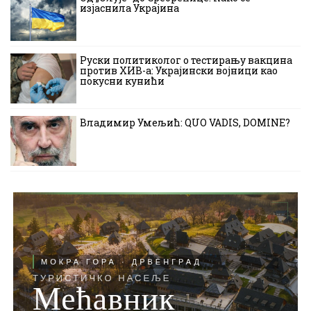
изјаснила Украјина
Руски политиколог о тестирању вакцина
против ХИВ-а: Украјински војници као
покусни кунићи
Владимир Умељић: QUO VADIS, DOMINE?