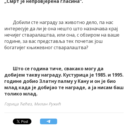
„Смрт је непровјерена гласина“.
Добили сте награду за животно дело, па нас
интересује да ли је она нешто што назначава крај
нечијег стваралаштва, или она, с обзиром на ваше
године, за вас представља тек почетак још
богатијег књижевног стваралаштва?
Што се година тиче, свакако могу да
добијем такву награду. Кустурица је 1985. и 1995.
године добио Златну палму у Кану и он је био
млад када је добијао те награде, а ја нисам баш
толико млад.
Горица Ћећез, Милан Ружић