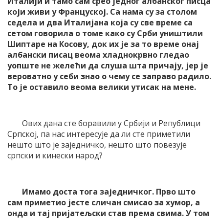
Италији и тамо сам срео једног албанског писца
који живи у Француској. Са нама су за столом
седела и два Италијана која су све време са
сетом говорила о томе како су Срби уништили
Шиптаре на Косову, док их је за то време онај
албански писац веома хладнокрвно гледао
уопште не желећи да слуша шта причају, јер је
вероватно у себи знао о чему се заправо радило.
То је оставило веома велики утисак на мене.
Ових дана сте боравили у Србији и Републици
Српској, па нас интересује да ли сте приметили
нешто што је заједничко, нешто што повезује
српски и кинески народ?
Имамо доста тога заједничког. Прво што
сам приметио јесте сличан смисао за хумор, а
онда и тај пријатељски став према свима. У том