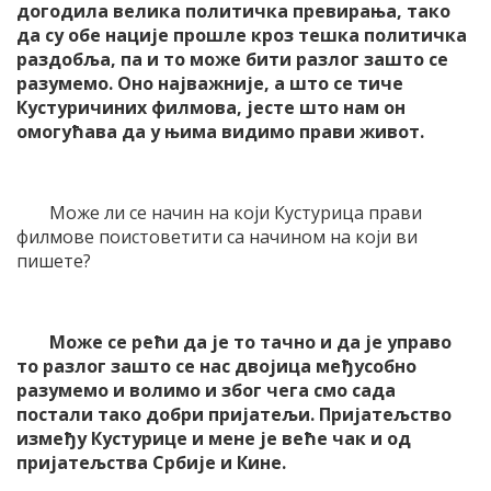
догодила велика политичка превирања, тако
да су обе нације прошле кроз тешка политичка
раздобља, па и то може бити разлог зашто се
разумемо. Оно најважније, а што се тиче
Кустуричиних филмова, јесте што нам он
омогућава да у њима видимо прави живот.
Може ли се начин на који Кустурица прави
филмове поистоветити са начином на који ви
пишете?
Може се рећи да је то тачно и да је управо
то разлог зашто се нас двојица међусобно
разумемо и волимо и због чега смо сада
постали тако добри пријатељи. Пријатељство
између Кустурице и мене је веће чак и од
пријатељства Србије и Кине.