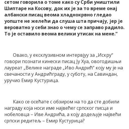
сетом говорила о томе како су Срби уништили
Шиптаре на Косову, док их је за то време онај
албански писац веома хладнокрвно гледао
уопште не желећи да слуша шта причају, јер је
вероватно у себи знао о чему се заправо радило.
То је оставило веома велики утисак на мене.“
Овако, у ексклузивном интервјуу за „Искру“
говори познати кинески писац Ју Хуа, овогодишњи
лауреат „Велике награде „Иво Андрић“ коју му је на
свечаности у Андрићграду, у суботу, на Савиндан,
уручио Емир Кустурица.
Како се осећате с обзиром на то да сте добили
награду која носи име највећег српског писца и
нобеловца – Иве Андрића, а коју додељује највећи
српски редитељ – Емир Кустурица?