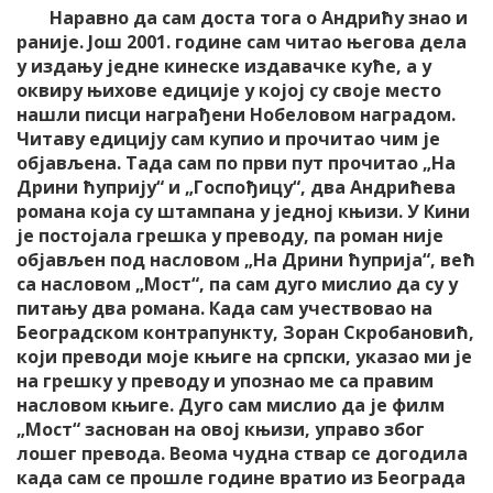
Наравно да сам доста тога о Андрићу знао и
раније. Још 2001. године сам читао његова дела
у издању једне кинеске издавачке куће, а у
оквиру њихове едиције у којој су своје место
нашли писци награђени Нобеловом наградом.
Читаву едицију сам купио и прочитао чим је
објављена. Тада сам по први пут прочитао „На
Дрини ћуприју“ и „Госпођицу“, два Андрићева
романа која су штампана у једној књизи. У Кини
је постојала грешка у преводу, па роман није
објављен под насловом „На Дрини ћуприја“, већ
са насловом „Мост“, па сам дуго мислио да су у
питању два романа. Када сам учествовао на
Београдском контрапункту, Зоран Скробановић,
који преводи моје књиге на српски, указао ми је
на грешку у преводу и упознао ме са правим
насловом књиге. Дуго сам мислио да је филм
„Мост“ заснован на овој књизи, управо због
лошег превода. Веома чудна ствар се догодила
када сам се прошле године вратио из Београда