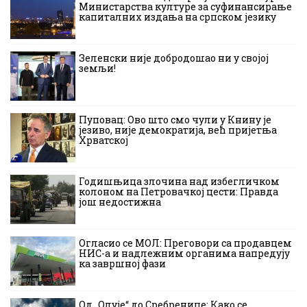
Министарства културе за суфинансирање
капиталних издања на српском језику
Зеленски није добродошао ни у својој
земљи!
Пуповац: Ово што смо чули у Книну је
језиво, није демократија, већ пријетња
Хрватској
Годишњица злочина над избегличком
колоном на Петровачкој цести: Правда
још недостижна
Огласио се МОЛ: Преговори са продавцем
НИС-а и надлежним органима напредују
ка завршној фази
Од „Олује“ до Сребренице: Како се