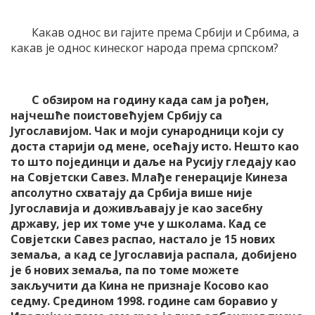
Какав однос ви гајите према Србији и Србима, а
какав је однос кинеског народа према српском?
С обзиром на годину када сам ја рођен,
најчешће поистовећујем Србију са
Југославијом. Чак и моји сународници који су
доста старији од мене, осећају исто. Нешто као
то што појединци и даље на Русију гледају као
на Совјетски Савез. Млађе генерације Кинеза
апсолутно схватају да Србија више није
Југославија и доживљавају је као засебну
државу, јер их томе уче у школама. Кад се
Совјетски Савез распао, настало је 15 нових
земаља, а кад се Југославија распала, добијено
је 6 нових земаља, па по томе можете
закључити да Кина не признаје Косово као
седму. Средином 1998. године сам боравио у