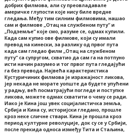
добрих филмова, али су преовладавале
америчке глупости које нису биле вредне
гледања. Међу тим силним филмовима, нашао
сам и филмове „Отац на службеном путу“ и
„Подземље“ које смо, разуме се, одмах купили.
Када сам купио ове филмове, који су имали
превод на кинески, за разлику од првог пута
када сам гледао филм „Отац на службеном
путу“ са супругом, схватио да сам га на потпуно
исти начин разумео и тог првог пута гледајући
га без превода. Највећа карактеристика
Кустуричиних филмова је изражајност ликова,
јер некада не морате уопште да будете упућени
у радњу, већ посматрајући погледе и поступке
ликова, можете одмах схватити о чему се ради.
Иако је Кина још увек социјалистичка земља,
Србија и Кина су, историјски гледано, прошле
кроз неке сличне ствари. Кина је прошла кроз
период културне револуције, док су се у Србији,
после прекида односа између Тита и Стаљина,