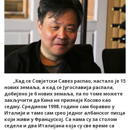
„Кад се Совјетски Савез распао, настало је 15
нових земаља, а кад се Југославија распала,
добијено је 6 нових земаља, па по томе можете
закључити да Кина не признаје Косово као
седму. Средином 1998. године сам боравио у
Италији и тамо сам срео једног албанског писца
који живи у Француској. Са нама су за столом
седела и два Италијана која су све време са