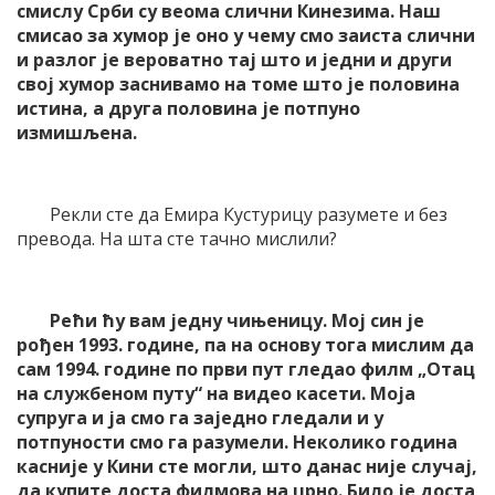
смислу Срби су веома слични Кинезима. Наш
смисао за хумор је оно у чему смо заиста слични
и разлог је вероватно тај што и једни и други
свој хумор заснивамо на томе што је половина
истина, а друга половина је потпуно
измишљена.
Рекли сте да Емира Кустурицу разумете и без
превода. На шта сте тачно мислили?
Рећи ћу вам једну чињеницу. Мој син је
рођен 1993. године, па на основу тога мислим да
сам 1994. године по први пут гледао филм „Отац
на службеном путу“ на видео касети. Моја
супруга и ја смо га заједно гледали и у
потпуности смо га разумели. Неколико година
касније у Кини сте могли, што данас није случај,
да купите доста филмова на црно. Било је доста