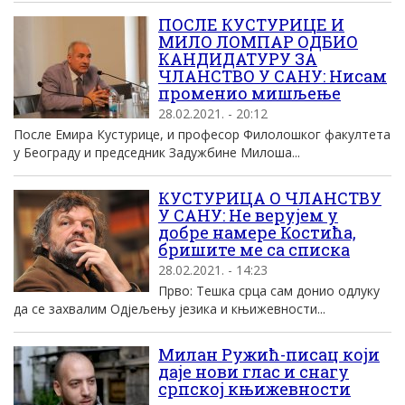
ПОСЛЕ КУСТУРИЦЕ И
МИЛО ЛОМПАР ОДБИО
КАНДИДАТУРУ ЗА
ЧЛАНСТВО У САНУ: Нисам
променио мишљење
28.02.2021. - 20:12
После Емира Кустурице, и професор Филолошког факултета
у Београду и председник Задужбине Милоша...
КУСТУРИЦА О ЧЛАНСТВУ
У САНУ: Не верујем у
добре намере Костића,
бришите ме са списка
28.02.2021. - 14:23
Прво: Тешка срца сам донио одлуку
да се захвалим Одјељењу језика и књижевности...
Милан Ружић-писац који
даје нови глас и снагу
српској књижевности