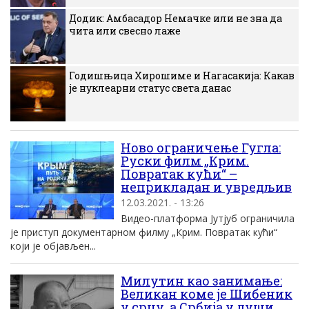
Додик: Амбасадор Немачке или не зна да
чита или свесно лаже
Годишњица Хирошиме и Нагасакија: Какав
је нуклеарни статус света данас
Ново ограничење Гугла:
Руски филм „Крим.
Повратак кући“ –
неприкладан и увредљив
12.03.2021. - 13:26
Видео-платформа Јутјуб ограничила
је приступ документарном филму „Крим. Повратак кући“
који је објављен...
Милутин као занимање:
Великан коме је Шибеник
у срцу, а Србија у души