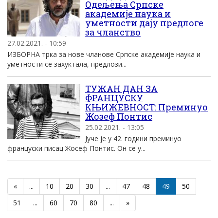
Одељења Српске
академије наука и
уметности дају предлоге
за чланство
27.02.2021. - 10:59
ИЗБОРНА трка за нове чланове Српске академије наука и
уметности се захуктала, предлози...
ТУЖАН ДАН ЗА
ФРАНЦУСКУ
КЊИЖЕВНОСТ: Преминуо
Жозеф Понтис
25.02.2021. - 13:05
Јуче је у 42. години преминуо
француски писац Жосеф Понтис. Он се у...
«
...
10
20
30
...
47
48
49
50
51
...
60
70
80
...
»