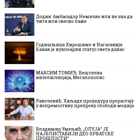
Додик: Амбасадор Немачке или не зна да
чита или свесно лаже
Годишњица Хирошиме и Нагасакија:
Какав је нуклеарни статус света данас
МАКСИМ ТОМИЋ: Вештачка
интелигенција, Мегалополис
Ракочевић: Хиљаде процедура прерастају
у непремостиву препреку слободи медија
Владимир Умељић: „ОЛУЈА“ ЈЕ
НАЈБЛИСТАВИЈИ ДЕО ХРВАТСКЕ
ПРОШЛОСТИ“