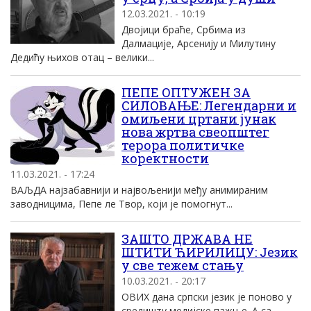
12.03.2021. - 10:19
Двојици браће, Србима из
Далмације, Арсенију и Милутину
Дедићу њихов отац – велики...
ПЕПЕ ОПТУЖЕН ЗА
СИЛОВАЊЕ: Легендарни и
омиљени цртани јунак
нова жртва свеопштег
терора политичке
коректности
11.03.2021. - 17:24
ВАЉДА најзабавнији и највољенији међу анимираним
заводницима, Пепе ле Твор, који је помогнут...
ЗАШТО ДРЖАВА НЕ
ШТИТИ ЋИРИЛИЦУ: Језик
у све тежем стању
10.03.2021. - 20:17
ОВИХ дана српски језик је поново у
средишту медијске пажње. А са