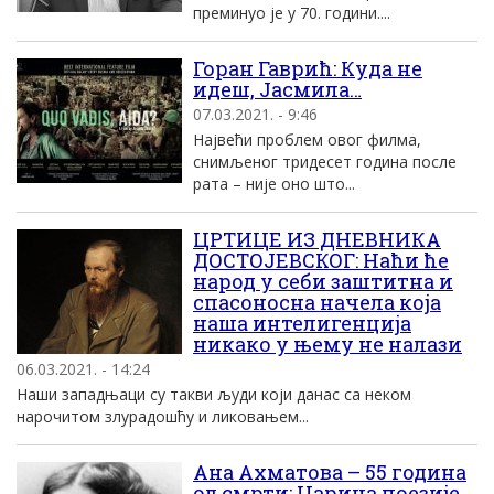
преминуо је у 70. години....
Горан Гаврић: Куда не
идеш, Јасмила…
07.03.2021. - 9:46
Највећи проблем овог филма,
снимљеног тридесет година после
рата – није оно што...
ЦРТИЦЕ ИЗ ДНЕВНИКА
ДОСТОЈЕВСКОГ: Наћи ће
народ у себи заштитна и
спасоносна начела која
наша интелигенција
никако у њему не налази
06.03.2021. - 14:24
Наши западњаци су такви људи који данас са неком
нарочитом злурадошћу и ликовањем...
Ана Ахматова – 55 година
од смрти: Царица поезије