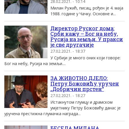
28.02.2021. - 10:14
Милан Ружић, писац, рођен је 4. маја
1988. године у Чачку. Основне и...
Директор Руског дома:
Срби кажу – Бог на небу,
Русија на земљи. У пракси
је све другачије
27.02.2021. - 18:37
У Србији је много оних који говоре:
Бог на небу, Русија на земљи....
ЗА ЖИВОТНО ДЈЕЛО:
Петру Божовићу уручен
„Добричин прстен“
27.02.2021. - 18:27
Истакнутом глумцу и драмском
умјетнику Петру Божовићу данас је
уручена престижна глумачка награда...
БЕСЕДА МИЛАНА