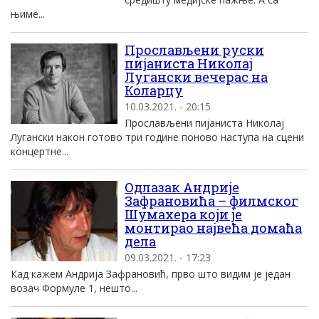
њиме...
Прослављени руски
пијаниста Николај
Лугански вечерас на
Коларцу
10.03.2021. - 20:15
Прослављени пијаниста Николај
Лугански након готово три године поново наступа на сцени
концертне...
Одлазак Андрије
Зафрановића – филмског
Шумахера који је
монтирао највећа домаћа
дела
09.03.2021. - 17:23
Кад кажем Андрија Зафрановић, прво што видим је један
возач Формуле 1, нешто...