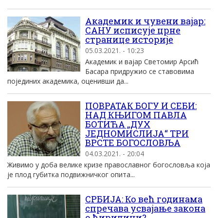
Академик и чувени вајар:
САНУ исписује црне
странице историје
05.03.2021. - 10:23
Академик и вајар Светомир Арсић
Басара придружио се ставовима
појединих академика, оценивши да...
ПОВРАТАК БОГУ И СЕБИ:
НАД КЊИГОМ ПАВЛА
БОТИЋА „ДУХ
ЈЕДНОМИСЛИЈА“ ТРИ
ВРСТЕ БОГОСЛОВЉА
04.03.2021. - 20:04
Живимо у доба велике кризе православног богословља која
је плод губитка подвижничког опита...
СРБИЈА: Ко већ годинама
спречава усвајање закона
о ћирилици?