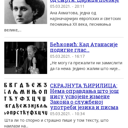
05.03.2021. - 20:11
Ана Ахматова, јeдна од
најзначајнијих европских и светских
песникиња XX века, песникиња
велике,...
Бећковић: Кад Атанасије
подигне глас…
05.03.2021. - 16:17
„Не могу га прежалити ни замислити
да га нема. Једино жалим што није...
СКРАЈНУТА ЋИРИЛИЦА:
Нема оправдања што још
нису усвојене измене
Закона о службеној
употреби језика и писма
05.03.2021. - 10:34
Шта ли то спорно и страшно пише у том тексту, што
наилази на...