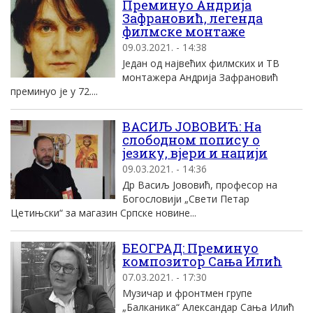
Преминуо Андрија
Зафрановић, легенда
филмске монтаже
09.03.2021. - 14:38
Један од највећих филмских и ТВ
монтажера Андрија Зафрановић
преминуо је у 72....
ВАСИЉ ЈОВОВИЋ: На
слободном попису о
језику, вјери и нацији
09.03.2021. - 14:36
Др Васиљ Јововић, професор на
Богословији „Свети Петар
Цетињски“ за магазин Српске новине...
БЕОГРАД: Преминуо
композитор Сања Илић
07.03.2021. - 17:30
Музичар и фронтмен групе
„Балканика“ Александар Сања Илић