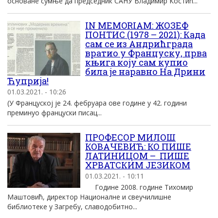
основане сумње да председник САНУ Владимир Костић...
IN MEMORIAM: ЖОЗЕФ
ПОНТИС (1978 – 2021): Када
сам се из Андрићграда
вратио у Француску, прва
књига коју сам купио
била је наравно На Дрини
Ћуприја!
01.03.2021. - 10:26
(У Француској је 24. фебруара ове године у 42. години
преминуо француски писац...
ПРОФЕСОР МИЛОШ
КОВАЧЕВИЋ: КО ПИШЕ
ЛАТИНИЦОМ – ПИШЕ
ХРВАТСКИМ ЈЕЗИКОМ
01.03.2021. - 10:11
Године 2008. године Тихомир
Маштовић, директор Националне и свеучилишне
библиотеке у Загребу, славодобитно...