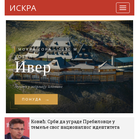
ИСКРА
Навига
Ковић: Срби да уграде Пребиловце у
темеље свог националног идентитета