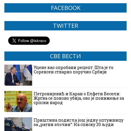
FACEBOOK
TWITTER
СВЕ ВЕСТИ
Уцене као опробани рецепт: Шта је то
Соренсен стварно поручио Србији
Петронијевић и Каран о Елфети Весели:
Жртва се поново убија, ово је понижење за
српски народ
Приштина подигла још једну оптужницу
за „ратни злочин“: На списку 20 људи