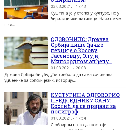
03.03.2021. - 17:43
Суштина је у степену културе, не у
ћирилици или латиници. Начитасмо
се и...
ОДЗВОНИЛО: Држава
Србија пише ђачке
лекције о Косову,
Јасеновцу, Олуји,
Милосрдном анђелу…
01.03.2021. - 20:08
Држава Србија би убудуће требало да сама сачињава
уџбенике за српски језик, историју...
КУСТУРИЦА ОДГОВОРИО
ПРЕДСЕДНИКУ САНУ:
Костић да се пријави за
полиграф
01.03.2021. - 17:54
С обзиром на то да постоје