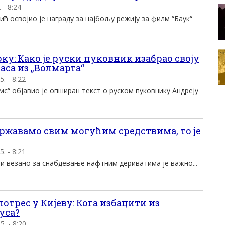
 - 8:24
 освојио је награду за најбољу режију за филм “Баук“
оку: Како је руски пуковник изабрао своју
аса из „Волмарта“
5. - 8:22
мс“ објавио је опширан текст о руском пуковнику Андреју
државамо свим могућим средствима, то је
5. - 8:21
и везано за снабдевање нафтним дериватима је важно...
потрес у Кијеву: Кога избацити из
уса?
5. - 8:20