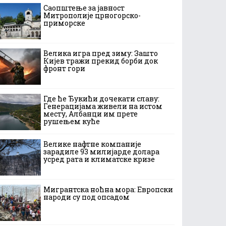
Саопштење за јавност
Митрополије црногорско-
приморске
Велика игра пред зиму: Зашто
Кијев тражи прекид борби док
фронт гори
Где ће Ђукићи дочекати славу:
Генерацијама живели на истом
месту, Албанци им прете
рушењем куће
Велике нафтне компаније
зарадиле 93 милијарде долара
усред рата и климатске кризе
Мигрантска ноћна мора: Европски
народи су под опсадом