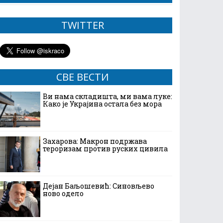
TWITTER
СВЕ ВЕСТИ
Ви нама складишта, ми вама луке:
Како је Украјина остала без мора
Захарова: Макрон подржава
тероризам против руских цивила
Дејан Баљошевић: Синовљево
ново одело