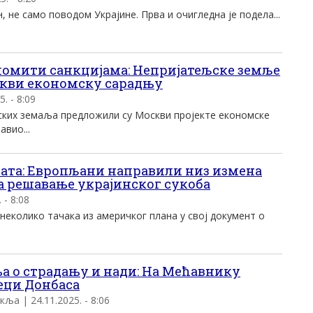
, не само поводом Украјине. Прва и очигледна је подела...
ломити санкцијама: Непријатељске земље
скви економску сарадњу
5. - 8:09
ких земаља предложили су Москви пројекте економске
авио...
ата: Европљани направили низ измена
а решавање украјинског сукоба
 - 8:08
еколико тачака из америчког плана у свој документ о
а о страдању и нади: На Мећавнику
еци Донбаса
кља | 24.11.2025. - 8:06