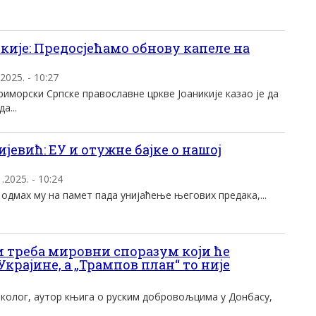
ије: Предосјећамо обнову капеле на
2025. - 10:27
иморски Српске православне цркве Јоаникије казао је да
а...
евић: ЕУ и отужне бајке о нашој
.2025. - 10:24
, одмах му на памет пада унијаћење његових предака,...
и треба мировни споразум који ће
крајине, а „Трампов план“ то није
колог, аутор књига о руским добровољцима у Донбасу,