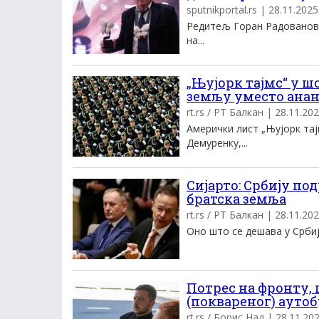
sputnikportal.rs | 28.11.2025.
Редитељ Горан Радовановић
на...
„Њујорк тајмс“ у ш
земљу уместо анан
rt.rs / РТ Балкан | 28.11.202
Амерички лист „Њујорк тај
Демуренку,...
Сијарто: Србију по
братска земља
rt.rs / РТ Балкан | 28.11.202
Оно што се дешава у Србиј
Потрес на фронту, 
(поквареног) аутоб
rt.rs / Борис Над | 28.11.202