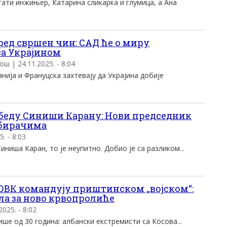
тати инжињер, Катарина сликарка и глумица, а Ана
ред свршен чин: САД ће о миру
са Украјином
ош | 24.11.2025. - 8:04
нија и Франуцска захтевају да Украјина добије
.
беду Синиши Карану: Нови председник
 бирачима
5. - 8:03
ниша Каран, то је неупитно. Добио је са разликом...
 ОВК командују приштинском „војском“:
ла за ново крвопролиће
2025. - 8:02
ише од 30 година: албански екстремисти са Косова...