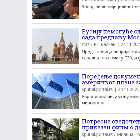
Запад више није јединствен
Русију немогуће с
сада предлажу Мо
rt.rs / РТ Балкан | 24.11.202
Представници непријатељс
сарадње на самиту Г20, изј
Поређење докумен
америчког плана з
sputnikportal.rs | 24.11.2025.
Европљани нису укључили н
мировном...
Потресна сведочењ
приказан филм о д
sputnikportal.rs / Милица Тр