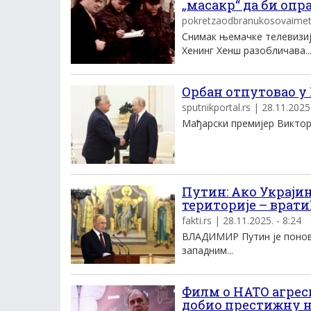
„масакр“ да би опр
pokretzaodbranukosovaimetoh
Снимак њемачке телевизиј
Хенинг Хенш разобличава..
Орбан отпутовао у 
sputnikportal.rs | 28.11.2025.
Мађарски премијер Виктор О
Путин: Ако Украји
територије – врати
fakti.rs | 28.11.2025. - 8:24
ВЛАДИМИР Путин је понов
западним...
Филм о НАТО агрес
добио престижну н