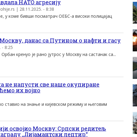
авдала НАТО агресију
ije.rs | 28.11.2025. - 8:38
е, у коме бивши посматрач ОЕБС-а високи полицајац
.
Москву, данас са Путином о нафти и гасу
 - 8:25
рбан кренуо је рано јутрос у Москву на састанак са...
на не напусти све наше окупиране
ћемо их војно
о ставио на знање и кијевском режиму и његовим
ији освојио Москву: Српски редитељ
аграду „Дијамантски лептир“