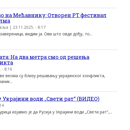
во на Мећавнику: Отворен РТ фестивал
илма
кља | 23.11.2025. - 8:17
 завереници, видим ја. Ови што овде дођу, то...
а: На два метра смо од решења
ликта
 - 8:16
е веома су близу решавању украјинског конфликта,
аник...
у Украјини води „Свети рат“ (ВИДЕО)
14
ица изјавио је да Русија у Украјини води „Свети рат“,...