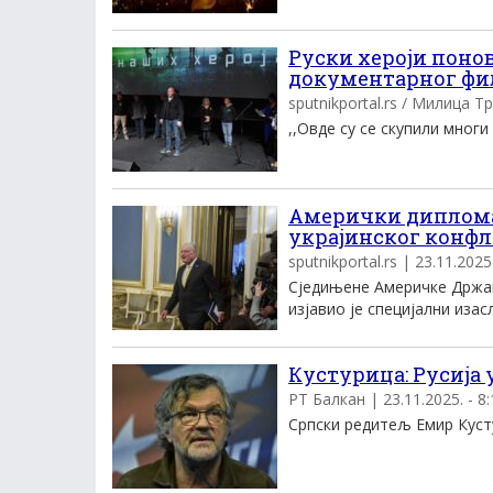
Руски хероји поно
документарног ф
sputnikportal.rs / Милица Тр
,,Овде су се скупили многи
Амерички дипломат
украјинског конф
sputnikportal.rs | 23.11.2025.
Сједињене Америчке Држав
изјавио је специјални изасл
Кустурица: Русија 
РТ Балкан | 23.11.2025. - 8:
Српски редитељ Емир Кустур