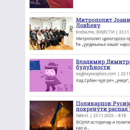
Митрополит Јоаник
Ловћену
borba.me, ВИЈЕСТИ | 23.11.
Митрополит црногорско-пр
ће „уједињење нашег народ
Владимир Димитриј
будућности
eagleeyeexplore.com | 23.11
Кад Србин чује реч „унија“
Поликарпов: Русиј
покренути распад У
fakti.rs | 23.11.2025. - 8:18
ВОЈНИ историчар и полити
као и...