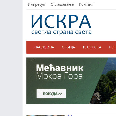
Импресум
Оглашавање
Контакт
НАСЛОВНА
СРБИЈА
Р. СРПСКА
РЕ