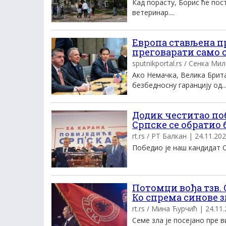
Кад порасту, Борис ће пос
ветеринар....
Европа стављена п
преговарати само 
sputnikportal.rs / Сенка Мил
Ако Немачка, Велика Брита
безбедносну гаранцију од..
Додик честитао по
Српске се обратио
rt.rs / РТ Балкан | 24.11.202
Победио је наш кандидат Си
Потомци вођа тзв.
Ко спрема синове з
rt.rs / Мина Ћурчић | 24.11.
Семе зла је посејано пре в