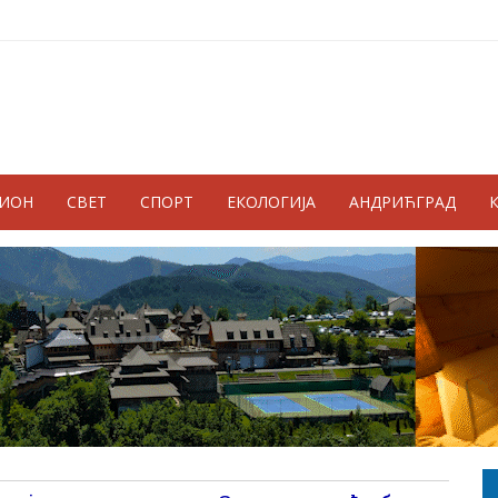
ГИОН
СВЕТ
СПОРТ
ЕКОЛОГИЈА
АНДРИЋГРАД