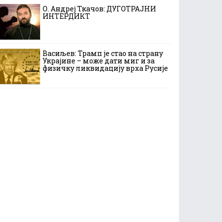
О. Андреј Ткачов: ДУГОТРАЈНИ
ИНТЕРДИКТ
Васиљев: Трамп је стао на страну
Украјине – може дати миг и за
физичку ликвидацију врха Русије