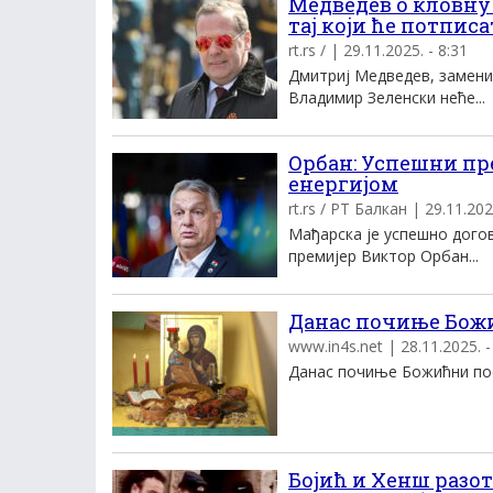
Медведев о кловну
тај који ће потпи
rt.rs / | 29.11.2025. - 8:31
Дмитриј Медведев, заменик
Владимир Зеленски неће...
Орбан: Успешни пр
енергијом
rt.rs / РТ Балкан | 29.11.202
Мађарска је успешно догов
премијер Виктор Орбан...
Данас почиње Божи
www.in4s.net | 28.11.2025. -
Данас почиње Божићни пост
Бојић и Хенш разот