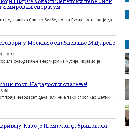
 који шмрче кокаин: Зеленски неће бити
сати мировни споразум
 председника Савета безбедности Русије, истакао је да
еговори у Москви o снабдевање Мађарскe
5. - 8:31
орила снабдевање енергијом из Русије, изјавио је
ћни пост! На радост и спасење!
 8:40
 траје четрдесет дана, али није тако строг као Велики...
кривају: Како је Њемачка фабриковала