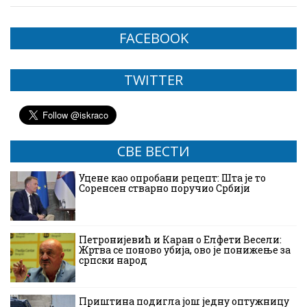
FACEBOOK
TWITTER
СВЕ ВЕСТИ
Уцене као опробани рецепт: Шта је то
Соренсен стварно поручио Србији
Петронијевић и Каран о Елфети Весели:
Жртва се поново убија, ово је понижење за
српски народ
Приштина подигла још једну оптужницу