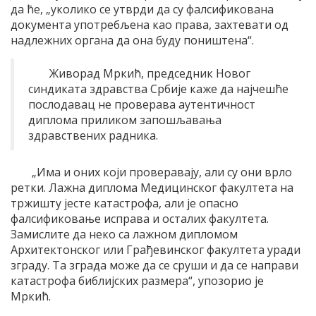
да ће, „уколико се утврди да су фалсификована
документа употребљена као права, захтевати од
надлежних органа да она буду поништена“.
Живорад Мркић, председник Новог
синдиката здравства Србије каже да најчешће
послодавац не проверава аутентичност
диплома приликом запошљавања
здравствених радника.
„Има и оних који проверавају, али су они врло
ретки. Лажна диплома Медицинског факултета на
тржишту јесте катастрофа, али је опасно
фалсификовање исправа и осталих факултета.
Замислите да неко са лажном дипломом
Архитектонског или Грађевинског факултета уради
зграду. Та зграда може да се сруши и да се направи
катастрофа библијских размера“, упозорио је
Мркић.