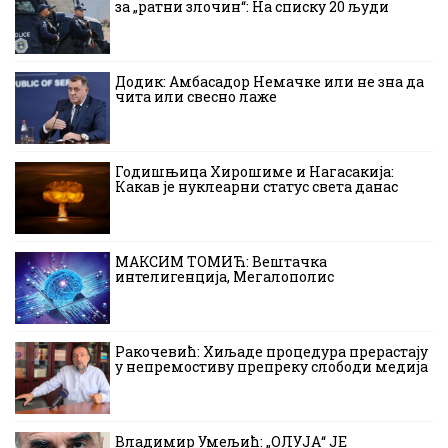
за „ратни злочин“: На списку 20 људи
Додик: Амбасадор Немачке или не зна да
чита или свесно лаже
Годишњица Хирошиме и Нагасакија:
Какав је нуклеарни статус света данас
МАКСИМ ТОМИЋ: Вештачка
интелигенција, Мегалополис
Ракочевић: Хиљаде процедура прерастају
у непремостиву препреку слободи медија
Владимир Умељић: „ОЛУЈА“ ЈЕ