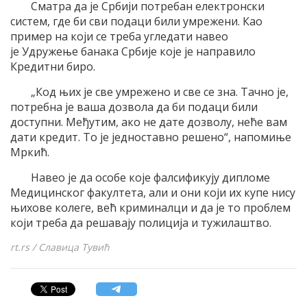
Сматра да је Србији потребан електронски
систем, где би сви подаци били умрежени. Као
пример на који се треба угледати навео
је Удружење банака Србије које је направило
Кредитни биро.
„Код њих је све умрежено и све се зна. Тачно је,
потребна је ваша дозвола да би подаци били
доступни. Међутим, ако не дате дозволу, неће вам
дати кредит. То је једноставно решено“, напомиње
Мркић.
Навео је да особе које фалсификују дипломе
Медицинског факултета, али и они који их купе нису
њихове колеге, већ криминалци и да је то проблем
који треба да решавају полиција и тужилаштво.
rt.rs / Славица Тувић