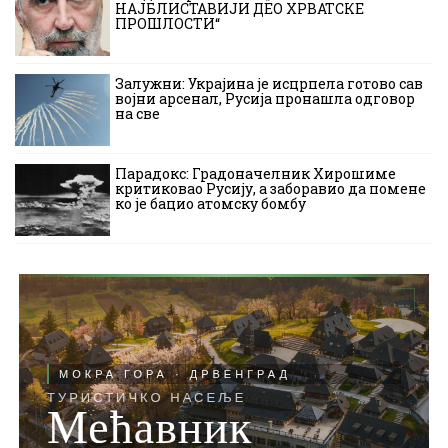
НАЈБЛИСТАВИЈИ ДЕО ХРВАТСКЕ
ПРОШЛОСТИ“
Залужни: Украјина је исцрпела готово сав
војни арсенал, Русија пронашла одговор
на све
Парадокс: Градоначелник Хирошиме
критиковао Русију, а заборавио да помене
ко је бацио атомску бомбу