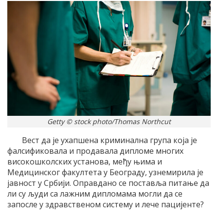
Getty © stock photo/Thomas Northcut
Вест да је ухапшена криминална група која је
фалсификовала и продавала дипломе многих
високошколских установа, међу њима и
Медицинског факултета у Београду, узнемирила је
јавност у Србији. Оправдано се поставља питање да
ли су људи са лажним дипломама могли да се
запосле у здравственом систему и лече пацијенте?