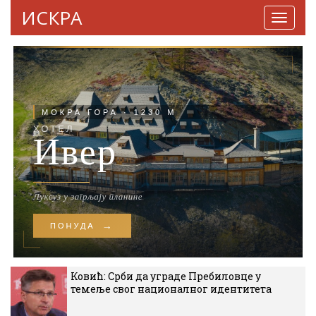
ИСКРА
Навига
Ковић: Срби да уграде Пребиловце у
темеље свог националног идентитета