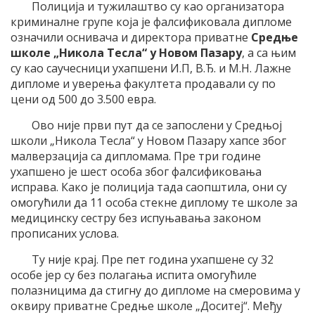
Полиција и тужилаштво су као организатора
криминалне групе која је фалсификовала дипломе
означили оснивача и директора приватне
Средње
школе „Никола Тесла“ у Новом Пазару
, а са њим
су као саучесници ухапшени И.П, В.Ђ. и М.Н. Лажне
дипломе и уверења факултета продавали су по
цени од 500 до 3.500 евра.
Ово није први пут да се запослени у Средњој
школи „Никола Тeсла“ у Новом Пазару хапсе због
малверзација са дипломама. Пре три године
ухапшено је шест особа због фалсификовања
исправа. Како је полиција тада саопштила, они су
омогућили да 11 особа стекне диплому те школе за
медицинску сестру без испуњавања законом
прописаних услова.
Ту није крај. Пре пет година ухапшене су 32
особе јер су без полагања испита омогућиле
полазницима да стигну до дипломе на смеровима у
оквиру приватне Средње школе „Доситеј“. Међу