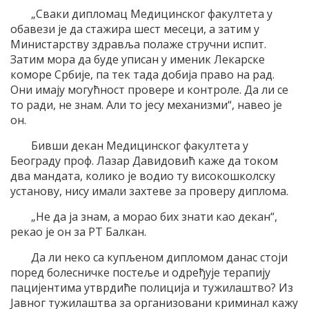
„Сваки дипломац Медицинског факултета у
обавези је да стажира шест месеци, а затим у
Министарству здравља полаже стручни испит.
Затим мора да буде уписан у именик Лекарске
коморе Србије, па тек тада добија право на рад.
Они имају могућност провере и контроле. Да ли се
то ради, не знам. Али то јесу механизми“, навео је
он.
Бивши декан Медицинског факултета у
Београду проф. Лазар Давидовић каже да током
два мандата, колико је водио ту високошколску
установу, нису имали захтеве за проверу диплома.
„Не да ја знам, а морао бих знати као декан“,
рекао је он за РТ Балкан.
Да ли неко са купљеном дипломом данас стоји
поред болесничке постеље и одређује терапију
пацијентима утврдиће полиција и тужилаштво? Из
Јавног тужилаштва за организовани криминал кажу