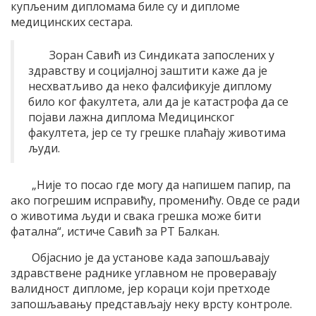
купљеним дипломама биле су и дипломе
медицинских сестара.
Зоран Савић из Синдиката запослених у
здравству и социјалној заштити каже да је
несхватљиво да неко фалсификује диплому
било ког факултета, али да је катастрофа да се
појави лажна диплома Медицинског
факултета, јер се ту грешке плаћају животима
људи.
„Није то посао где могу да напишем папир, па
ако погрешим исправићу, променићу. Овде се ради
о животима људи и свака грешка може бити
фатална“, истиче Савић за РТ Балкан.
Објаснио је да установе када запошљавају
здравствене раднике углавном не проверавају
валидност дипломе, јер кораци који претходе
запошљавању представљају неку врсту контроле.