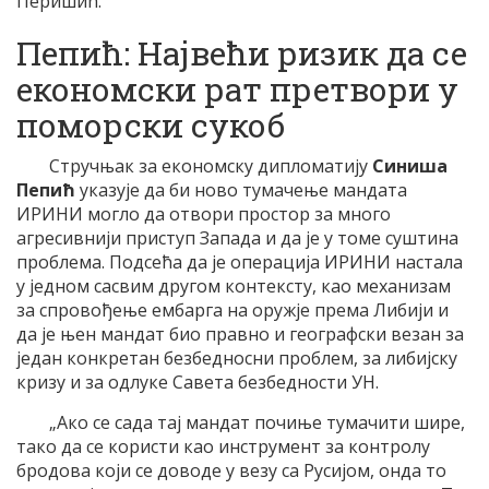
Перишић.
Пепић: Највећи ризик да се
економски рат претвори у
поморски сукоб
Стручњак за економску дипломатију
Синиша
Пепић
указује да би ново тумачење мандата
ИРИНИ могло да отвори простор за много
агресивнији приступ Запада и да је у томе суштина
проблема. Подсећа да је операција ИРИНИ настала
у једном сасвим другом контексту, као механизам
за спровођење ембарга на оружје према Либији и
да је њен мандат био правно и географски везан за
један конкретан безбедносни проблем, за либијску
кризу и за одлуке Савета безбедности УН.
„Ако се сада тај мандат почиње тумачити шире,
тако да се користи као инструмент за контролу
бродова који се доводе у везу са Русијом, онда то