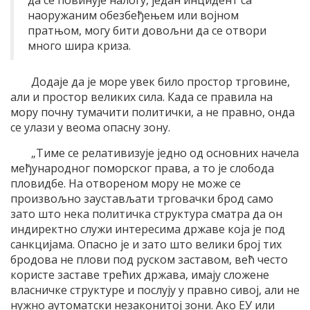
да се повинује налогу, један инцидент са
наоружаним обезбеђењем или војном
пратњом, могу бити довољни да се отвори
много шира криза.
Додаје да је море увек било простор трговине,
али и простор великих сила. Када се правила на
мору почну тумачити политички, а не правно, онда
се улази у веома опасну зону.
„Тиме се релативизује једно од основних начела
међународног поморског права, а то је слобода
пловидбе. На отвореном мору не може се
произвољно заустављати трговачки брод само
зато што нека политичка структура сматра да он
индиректно служи интересима државе која је под
санкцијама. Опасно је и зато што велики број тих
бродова не плови под руском заставом, већ често
користе заставе трећих држава, имају сложене
власничке структуре и послују у правно сивој, али не
нужно аутоматски незаконитој зони. Ако ЕУ или