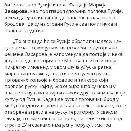
бити одговор Русије и подсећа да је
Марија
Захарова
, као портпарол спољних послова Русије,
рекла да,
у
колико дође до заплене и пљачкања
бродова, да су на страни Русије сва политичка и
правна средства.
„То значи да ће се Русија обратити надлежним
судовима. То, међутим, не може бити дугорочно
решење. Захарова је напоменула да постоје и нека
друга средства којима ће Москва штитити своју
покретну имовину, у овом случају.Руска ратна
морнарица може да прати евентуално руске
трговачке конвоје и бродове и танкере који
превозе руску нафту, без обзира што су неке и у
власништву компанија из неких других земаља које
купују од Русије. Када иде руски трговачки брод у
међународном водама и када га неко нападне, то је
отворена агресија на руску територију. У сваком
случају, то није ништа ни ново, ни неочекивано од
стране ЕУ и свакако има јасну поруку“, сматра