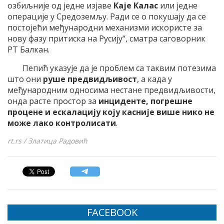
озбиљније од једне изјаве
Каје Калас
или једне
операције у Средоземљу. Ради се о покушају да се
постојећи међународни механизми искористе за
нову фазу притиска на Русију“, сматра саговорник
РТ Балкан.
Пепић указује да је проблем са таквим потезима
што они
руше предвидљивост
, а када у
међународним односима нестане предвидљивости,
онда расте простор за
инциденте, погрешне
процене и ескалацију коју касније више нико не
може лако контролисати
.
rt.rs / Златица Радовић
FACEBOOK