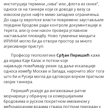
институција термини „сива“ или „флота из сенке“,
односе се на танкере који се доводе у везу са
извозом руске нафте мимо западних ограничења.
До сада су европске власти повремено заустављале
поједине бродове ради контроле документације и
терета, али су они након провера углавном
настављали пловидбу. Ново тумачење мандата
ИРИНИ могло би да отвори простор за много
агресивнији приступ.
Професор геополитике
Срђан Перишић
каже
да изјава Каје Калас и потези које
најављује повећавају ризик од даље ескалације
односа између Москве и Запада, нарочито због тога
што би и Русија могла да одговори војном пратњом
својих танкера.
Перишић указује да ангажовање ратне
морнарице у обрачуну са комерцијалним
бродовима и руском покретном имовином у
међународним водама ствара потпуни преседан у