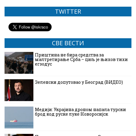
TWITTER
СВЕ ВЕСТИ
Приштина не бира средства за
малтретирање Срба – циљ је њихов тихи
егзодус
Зеленски допутовао у Београд (ВИДЕО)
Медији: Украјина дроном напала турски
брод код руске луке Новоросијск