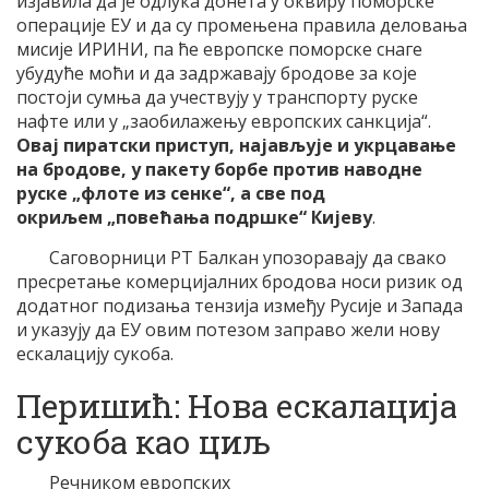
изјавила да је одлука донета у оквиру поморске
операције ЕУ и да су промењена правила деловања
мисије ИРИНИ, па ће европске поморске снаге
убудуће моћи и да задржавају бродове за које
постоји сумња да учествују у транспорту руске
нафте или у „заобилажењу европских санкција“.
Овај пиратски приступ, најављује и укрцавање
на бродове, у пакету борбе против наводне
руске „флоте из сенке“, а све под
окриљем „повећања подршке“ Кијеву
.
Саговорници РТ Балкан упозоравају да свако
пресретање комерцијалних бродова носи ризик од
додатног подизања тензија између Русије и Запада
и указују да ЕУ овим потезом заправо жели нову
ескалацију сукоба.
Перишић: Нова ескалација
сукоба као циљ
Речником европских