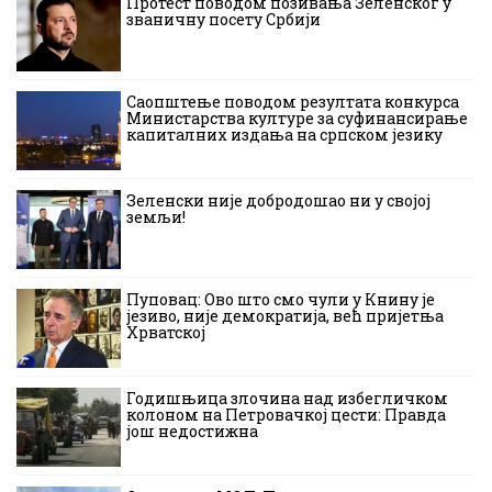
Протест поводом позивања Зеленског у
званичну посету Србији
Саопштење поводом резултата конкурса
Министарства културе за суфинансирање
капиталних издања на српском језику
Зеленски није добродошао ни у својој
земљи!
Пуповац: Ово што смо чули у Книну је
језиво, није демократија, већ пријетња
Хрватској
Годишњица злочина над избегличком
колоном на Петровачкој цести: Правда
још недостижна