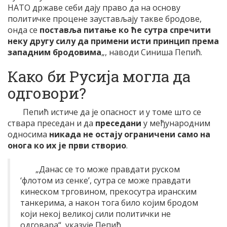
НАТО државе себи дају право да на основу
политичке процене заустављају такве бродове,
онда се
поставља питање ко ће сутра спречити
неку другу силу да примени исти принцип према
западним бродовима
„, наводи Синиша Пепић.
Како би Русија могла да
одговори?
Пепић истиче да је опасност и у томе што се
ствара преседан и да
преседани
у међународним
односима
никада не остају ограничени само на
онога ко их је први створио
.
„Данас се то може правдати руском
‘флотом из сенке’, сутра се може правдати
кинеском трговином, прекосутра иранским
танкерима, а након тога било којим бродом
који некој великој сили политички не
одговара“, указује Пепић.