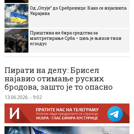
Од „Олује“ до Сребренице: Како се изјаснила
Украјина
Приштина не бира средства за
малтретирање Срба – циљ је њихов тихи
егзодус
Пирати на делу: Брисел
најавио отимање руских
бродова, зашто је то опасно
13.06.2026. - 9:02