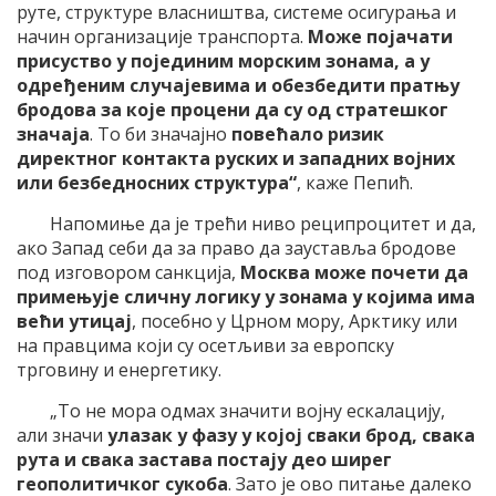
руте, структуре власништва, системе осигурања и
начин организације транспорта.
Може појачати
присуство у појединим морским зонама, а у
одређеним случајевима и обезбедити пратњу
бродова за које процени да су од стратешког
значаја
. То би значајно
повећало ризик
директног контакта руских и западних војних
или безбедносних структура“
, каже Пепић.
Напомиње да је трећи ниво реципроцитет и да,
ако Запад себи да за право да зауставља бродове
под изговором санкција,
Москва може почети да
примењује сличну логику у зонама у којима има
већи утицај
, посебно у Црном мору, Арктику или
на правцима који су осетљиви за европску
трговину и енергетику.
„То не мора одмах значити војну ескалацију,
али значи
улазак у фазу у којој сваки брод, свака
рута и свака застава постају део ширег
геополитичког сукоба
. Зато је ово питање далеко