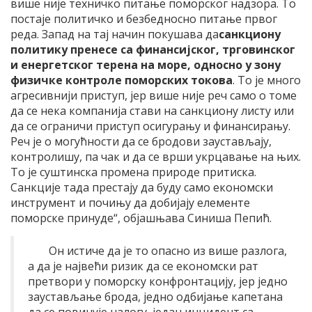
више није техничко питање поморског надзора. То
постаје политичко и безбедносно питање првог
реда. Запад на тај начин покушава да
санкциону
политику пренесе са финансијског, трговинског
и енергетског терена на море, односно у зону
физичке контроле поморских токова
. То је много
агресивнији приступ, јер више није реч само о томе
да се нека компанија стави на санкциону листу или
да се ограничи приступ осигурању и финансирању.
Реч је о могућности да се бродови заустављају,
контролишу, па чак и да се врши укрцавање на њих.
То је суштинска промена природе притиска.
Санкције тада престају да буду само економски
инструмент и почињу да добијају елементе
поморске принуде“, објашњава Синиша Пепић.
Он истиче да је то опасно из више разлога,
а да је највећи ризик да се економски рат
претвори у поморску конфронтацију, јер једно
заустављање брода, једно одбијање капетана