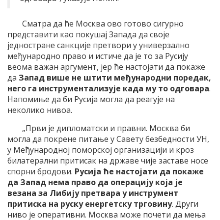
Сматра да ће Москва ово готово сигурно
представити као покушај Запада да своје
једностране санкције претвори у универзално
међународно право и истиче да је то за Русију
веома важан аргумент, јер ће настојати да покаже
да
Запад више не штити међународни поредак,
него га инструментализује када му то одговара
.
Напомиње да би Русија могла да реагује на
неколико нивоа.
„Први је дипломатски и правни. Москва би
могла да покрене питање у Савету безбедности УН,
у Међународној поморској организацији и кроз
билатерални притисак на државе чије заставе носе
спорни бродови.
Русија ће настојати да покаже
да Запад нема право да операцију која је
везана за Либију претвара у инструмент
притиска на руску енергетску трговину
. Други
ниво је оперативни. Москва може почети да мења