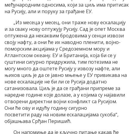
међународним односима, који за циљ има притисак
на Русију, али и поруку за грађане ЕУ.
„Из месеца у месец, они траже нову ескалацију
и за сваку нову оптужују Русију. Сад је опет Москва
оптужена да некаквим бродовима у сенци извози
своју нафту, а они ће их наводно пленити, војно-
поморским акцијама у Средоземном мору и
Атлантском океану. ЕУ и Британија, која би се у
суштини сигурно придружила, тим потезима не
могу много да оштете Русију у извозу нафте, али
њихов циљ је да се јавно мњење у ЕУ привикава на
нове ескалације не би ли се Русија додатно
сатанизовала. Циљ је да се грађани припреме за
наредне године које долазе, а у којима су најавили
отворени директни војни конфликт са Русијом.
Они ће ову и идућу годину сигурно
посветити раду на новим ескалацијама сукоба“,
објашњава Срђан Перишић.
Он напомиње да је кључно питање какав ће