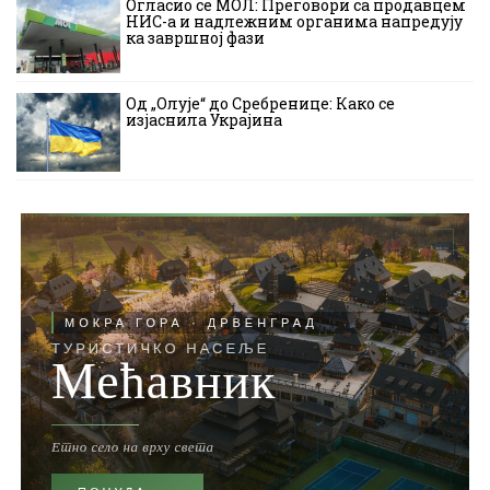
Огласио се МОЛ: Преговори са продавцем
НИС-а и надлежним органима напредују
ка завршној фази
Од „Олује“ до Сребренице: Како се
изјаснила Украјина