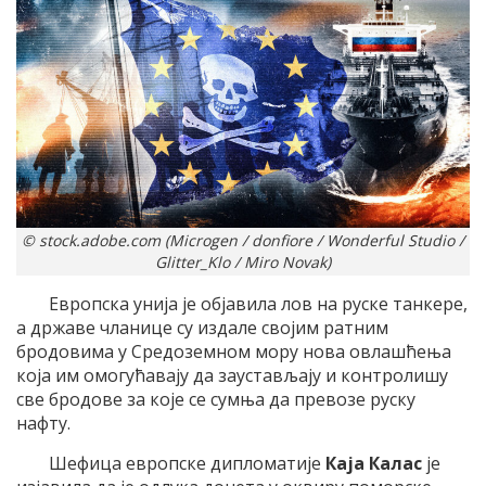
© stock.adobe.com (Microgen / donfiore / Wonderful Studio /
Glitter_Klo / Miro Novak)
Европска унија је објавила лов на руске танкере,
а државе чланице су издале својим ратним
бродовима у Средоземном мору нова овлашћења
која им омогућавају да заустављају и контролишу
све бродове за које се сумња да превозе руску
нафту.
Шефица европске дипломатије
Каја Калас
је