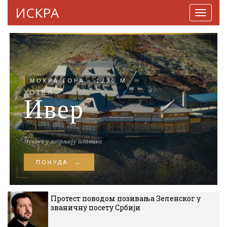
ИСКРА
Навига
Протест поводом позивања Зеленског у
званичну посету Србији