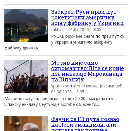
Заокрет: Руси први пут
ракетирали америчку
војну фабрику у Украјини
fakti.rs | 01.08.2026. - 8:08
РУСКЕ оружане снаге по први пут су
у Украјини уништиле америчку
фабрику дронова...
Мотив није само
сиромаштво: Шта се крије
иза инвазије Мароканаца
на Шпанију
sputnikportal.rs / Никола Јоксимовић |
01.08.2026. - 8:05
Масовни покушај преласка готово 50.000 миграната у
шпанску енклаву Сеуту није могуће објаснити...
Фаучи се 111 пута позвао
на Пети амандман, али
истрага тек почиње: