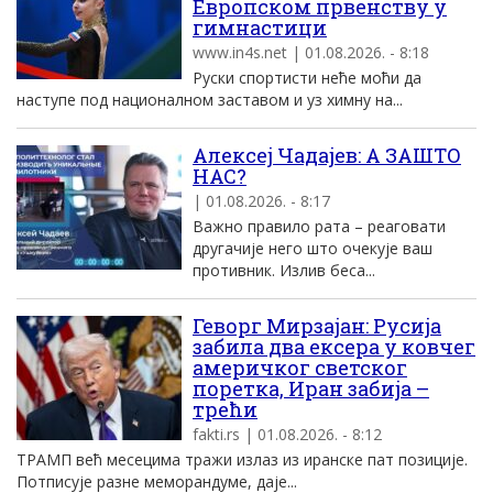
Европском првенству у
гимнастици
www.in4s.net | 01.08.2026. - 8:18
Руски спортисти неће моћи да
наступе под националном заставом и уз химну на...
Алексеј Чадајев: А ЗАШТО
НАС?
| 01.08.2026. - 8:17
Важно правило рата – реаговати
другачије него што очекује ваш
противник. Излив беса...
Геворг Мирзајан: Русија
забила два ексера у ковчег
америчког светског
поретка, Иран забија –
трећи
fakti.rs | 01.08.2026. - 8:12
ТРАМП већ месецима тражи излаз из иранске пат позиције.
Потписује разне меморандуме, даје...