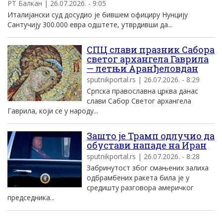
РТ Балкан | 26.07.2026. - 9:05
Италијански суд досудио је бившем официру Нунцију
Сантучију 300.000 евра одштете, утврдивши да...
СПЦ слави празник Сабора
светог архангела Гаврила
— летњи Аранђеловдан
sputnikportal.rs | 26.07.2026. - 8:29
Српска православна црква данас
слави Сабор Светог архангела
Гаврила, који се у народу...
Зашто је Трамп одлучио да
обустави нападе на Иран
sputnikportal.rs | 26.07.2026. - 8:28
Забринутост због смањених залиха
одбрамбених ракета била је у
средишту разговора америчког
председника...