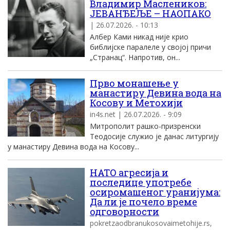
Владимир Маслеников:
JЕВАНЂЕЉЕ – НАОПАКО
| 26.07.2026. - 10:13
Албер Ками никад није крио
библијске паралеле у својој причи
„Странац“. Напротив, он...
Прво монашење у
манастиру Девина вода на
Косову и Метохији
in4s.net | 26.07.2026. - 9:09
Митрополит рашко-призренски
Теодосије служио је данас литургију
у манастиру Девина вода на Косову...
НАТО агресија и
последице употребе
осиромашеног уранијума:
Да ли је почело време
одговорности
pokretzaodbranukosovaimetohije.rs,