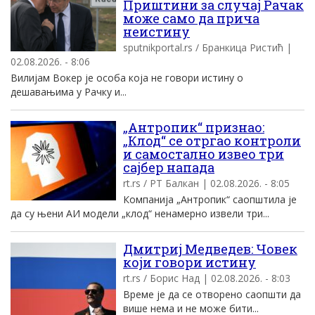
Приштини за случај Рачак
може само да прича
неистину
sputnikportal.rs / Бранкица Ристић |
02.08.2026. - 8:06
Вилијам Вокер је особа која не говори истину о
дешавањима у Рачку и...
„Антропик“ признао:
„Клод“ се отргао контроли
и самостално извео три
сајбер напада
rt.rs / РТ Балкан | 02.08.2026. - 8:05
Компанија „Антропик“ саопштила је
да су њени АИ модели „клод“ ненамерно извели три...
Дмитриј Медведев: Човек
који говори истину
rt.rs / Борис Над | 02.08.2026. - 8:03
Време је да се отворено саопшти да
више нема и не може бити...