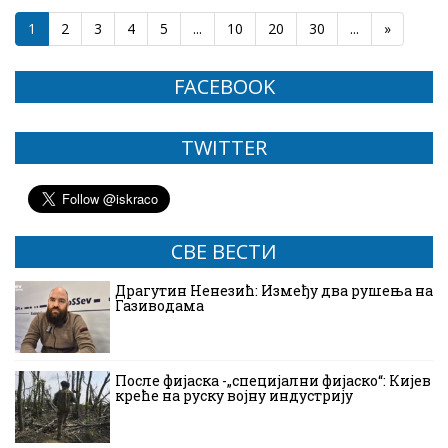
1
2
3
4
5
...
10
20
30
...
»
FACEBOOK
TWITTER
СВЕ ВЕСТИ
Драгутин Ненезић: Између два рушења на
Газиводама
После фијаска -„специјални фијаско“: Кијев
креће на руску војну индустрију