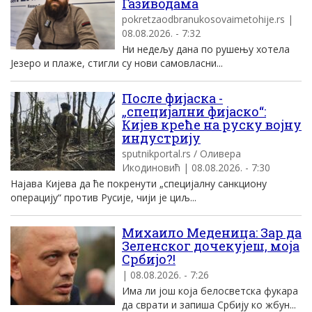
Газиводама
pokretzaodbranukosovaimetohije.rs |
08.08.2026. - 7:32
Ни недељу дана по рушењу хотела
Језеро и плаже, стигли су нови самовласни...
После фијаска -
„специјални фијаско“:
Кијев креће на руску војну
индустрију
sputnikportal.rs / Оливера
Икодиновић | 08.08.2026. - 7:30
Најава Кијева да ће покренути „специјалну санкциону
операцију“ против Русије, чији је циљ...
Михаило Меденица: Зар да
Зеленског дочекујеш, моја
Србијо?!
| 08.08.2026. - 7:26
Има ли још која белосветска фукара
да сврати и запиша Србију ко жбун...