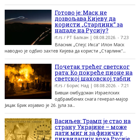
Готово је: Маск не
дозвољава Кијеву да
користи „Старлинк“ за
нападе на Русију?
rt.rs / РТ Балкан | 08.08.2026. - 7:23
Власник „Спејс Икса“ Илон Маск
наводно је одбио захтев Кијева да користи „Старлинк“...
Почетак трећег светског
рата: Ко покреће пионе на
светској шаховској табли
rt.rs / Борис Над | 08.08.2026. - 7:21
Бивши омбудсман Израелских
одбрамбених снага генерал-мајор
Јицак Брик изјавио је 26. јула за...
Васиљев: Трамп је стао на
страну Украјине – може
дати миг и за физичку
ликвидацију врха Русије