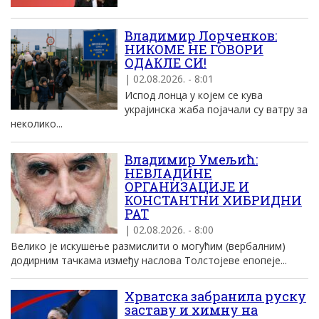
Владимир Лорченков:
НИКОМЕ НЕ ГОВОРИ
ОДАКЛЕ СИ!
| 02.08.2026. - 8:01
Испод лонца у којем се кува
украјинска жаба појачали су ватру за
неколико...
Владимир Умељић:
НЕВЛАДИНЕ
ОРГАНИЗАЦИЈЕ И
КОНСТАНТНИ ХИБРИДНИ
РАТ
| 02.08.2026. - 8:00
Велико је искушење размислити о могућим (вербалним)
додирним тачкама између наслова Толстојеве епопеје...
Хрватска забранила руску
заставу и химну на