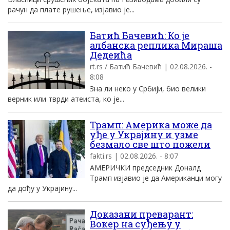
рачун да плате рушење, изјавио је...
Батић Бачевић: Ко је
албанска реплика Мираша
Дедеића
rt.rs / Батић Бачевић | 02.08.2026. -
8:08
Зна ли неко у Србији, био велики
верник или тврди атеиста, ко је...
Трамп: Америка може да
уђе у Украјину и узме
безмало све што пожели
fakti.rs | 02.08.2026. - 8:07
АМЕРИЧКИ председник Доналд
Трамп изјавио је да Американци могу
да дођу у Украјину...
Доказани преварант:
Вокер на суђењу у