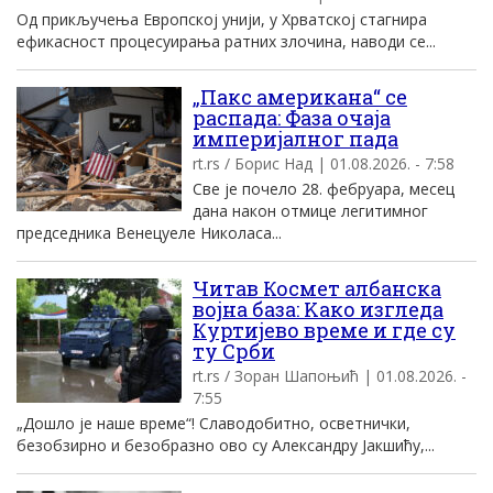
Од прикључења Европској унији, у Хрватској стагнира
ефикасност процесуирања ратних злочина, наводи се...
„Пакс американа“ се
распада: Фаза очаја
империјалног пада
rt.rs / Борис Над | 01.08.2026. - 7:58
Све је почело 28. фебруара, месец
дана након отмице легитимног
председника Венецуеле Николаса...
Читав Космет албанска
војна база: Kако изгледа
Куртијево време и где су
ту Срби
rt.rs / Зоран Шапоњић | 01.08.2026. -
7:55
„Дошло је наше време“! Славодобитно, осветнички,
безобзирно и безобразно ово су Александру Јакшићу,...