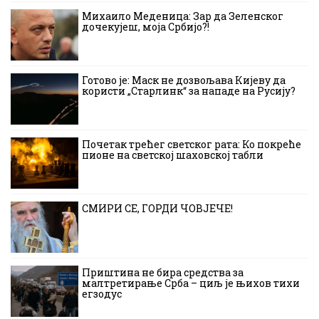
Михаило Меденица: Зар да Зеленског
дочекујеш, моја Србијо?!
Готово је: Маск не дозвољава Кијеву да
користи „Старлинк“ за нападе на Русију?
Почетак трећег светског рата: Ко покреће
пионе на светској шаховској табли
СМИРИ СЕ, ГОРДИ ЧОВЈЕЧЕ!
Приштина не бира средства за
малтретирање Срба – циљ је њихов тихи
егзодус