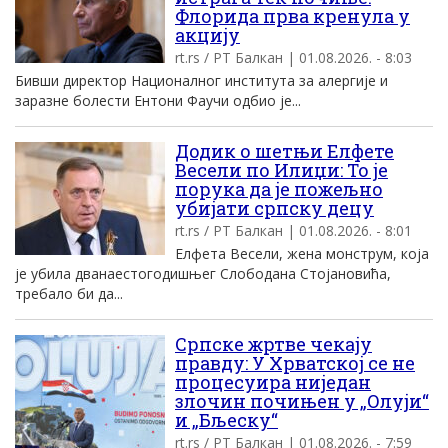
Флорида прва кренула у
акцију
rt.rs / РТ Балкан | 01.08.2026. - 8:03
Бивши директор Националног института за алергије и
заразне болести Ентони Фаучи одбио је...
Додик о шетњи Елфете
Весели по Илиџи: То је
порука да је пожељно
убијати српску децу
rt.rs / РТ Балкан | 01.08.2026. - 8:01
Елфета Весели, жена монструм, која
је убила дванаестогодишњег Слободана Стојановића,
требало би да...
Српске жртве чекају
правду: У Хрватској се не
процесуира ниједан
злочин почињен у „Олуји“
и „Бљеску“
rt.rs / РТ Балкан | 01.08.2026. - 7:59