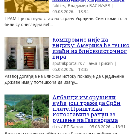
fakti.rs, Владимир ВАСИЉЕВ |
05.08.2026. - 18:34
ТРАМП је потпуно стао на страну Украјине. Симптоми тога
били су очигледни већ...
Компромис није на
видику: Америка ће тешко
изаћи из блискоисточног
вира
sputnikportal.rs / Тања Трикић |
05.08.2026. - 18:33
Развој догађаја на Блиском истоку показује да Сједињене
Државе имају потешкоћа да изађу...
Албанци им срушили
куће, још траже да Срби
плате: Приштина
испоставила рачун за
рушење на Газиводама
rt.rs / РТ Балкан | 05.08.2026. - 18:31
Власници срушених објеката на Газиводама добили су