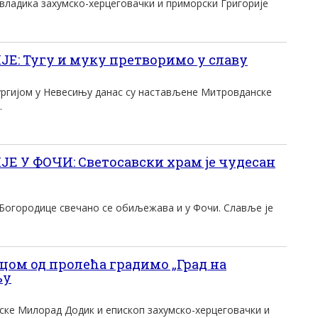
ладика захумско-херцеговачки и приморски Григорије
: Тугу и муку претворимо у славу
ургијом у Невесињу данас су настављене Митровданске
.
 У ФОЧИ: Светосавски храм је чудесан
Богородице свечано се обиљежава и у Фочи. Славље је
цом од пролећа градимо „Град на
њу
ске Милорад Додик и епископ захумско-херцеговачки и