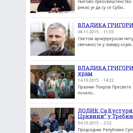
Његово преосвештенство в
рекао је да су се Срби...
ВЛАДИКА ГРИГОРИЈЕ
08.11.2015. - 11:55
Светом архијерејском лит
свечаности у оквиру којих..
ВЛАДИКА ГРИГОРИЈЕ
храм
14.10.2015. - 14:22
Празник Покров Пресвете 
почело...
ДОДИК: Са Кустури
Црквини“ у Треби
04.10.2015. - 2:52
Председник Републике Срп