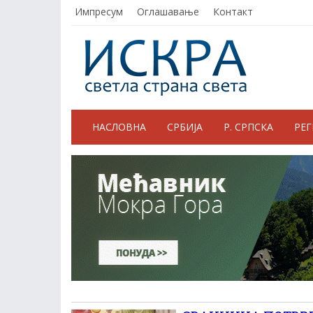
Импресум
Оглашавање
Контакт
НАСЛОВНА
СРБИЈА
Р. СРПСКА
РЕ