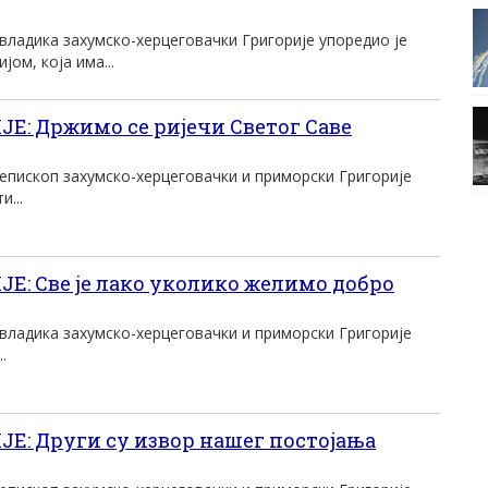
ладика захумско-херцеговачки Григорије упоредио је
ом, која има...
: Држимо се ријечи Светог Саве
пископ захумско-херцеговачки и приморски Григорије
и...
: Све је лако уколико желимо добро
ладика захумско-херцеговачки и приморски Григорије
.
: Други су извор нашег постојања