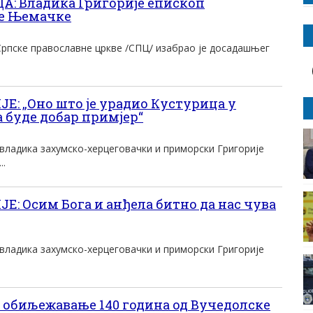
: Владика Григорије епископ
ве Њемачке
Српске православне цркве /СПЦ/ изабрао је досадашњег
: „Оно што је урадио Кустурица у
 буде добар примјер“
ладика захумско-херцеговачки и приморски Григорије
..
: Осим Бога и анђела битно да нас чува
ладика захумско-херцеговачки и приморски Григорије
 обиљежавање 140 година од Вучедолске