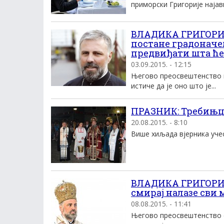
приморски Григорије најави
ВЛАДИКА ГРИГОРИЈ
постане градоначел
предвиђати шта ће
03.09.2015. - 12:15
Његово преосвештенство в
истиче да је оно што је...
ПРАЗНИК: Требињце
20.08.2015. - 8:10
Више хиљада вјерника учест
ВЛАДИКА ГРИГОРИЈЕ
смирај налазе сви
08.08.2015. - 11:41
Његово преосвештенство е