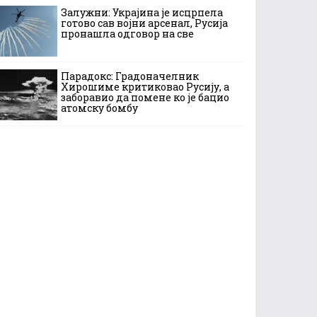
Залужни: Украјина је исцрпела
готово сав војни арсенал, Русија
пронашла одговор на све
Парадокс: Градоначелник
Хирошиме критиковао Русију, а
заборавио да помене ко је бацио
атомску бомбу