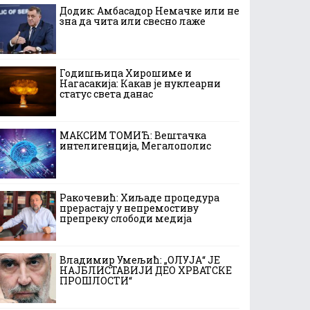
Додик: Амбасадор Немачке или не
зна да чита или свесно лаже
Годишњица Хирошиме и
Нагасакија: Какав је нуклеарни
статус света данас
МАКСИМ ТОМИЋ: Вештачка
интелигенција, Мегалополис
Ракочевић: Хиљаде процедура
прерастају у непремостиву
препреку слободи медија
Владимир Умељић: „ОЛУЈА“ ЈЕ
НАЈБЛИСТАВИЈИ ДЕО ХРВАТСКЕ
ПРОШЛОСТИ“