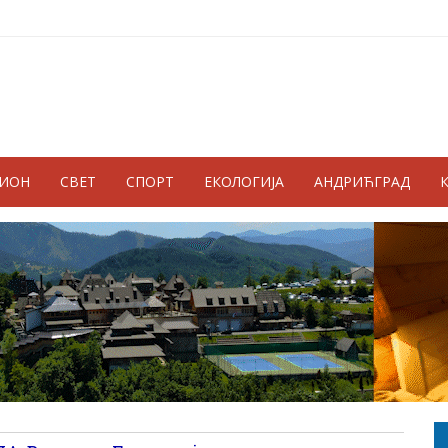
ГИОН
СВЕТ
СПОРТ
ЕКОЛОГИЈА
АНДРИЋГРАД