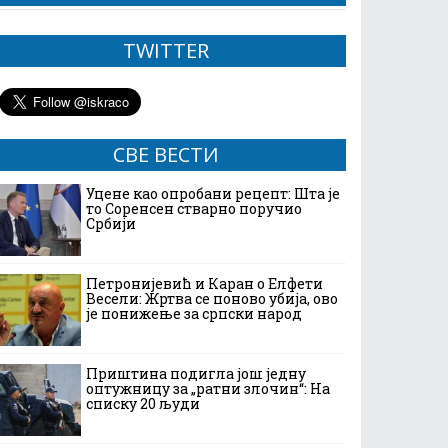
TWITTER
СВЕ ВЕСТИ
Уцене као опробани рецепт: Шта је
то Соренсен стварно поручио
Србији
Петронијевић и Каран о Елфети
Весели: Жртва се поново убија, ово
је понижење за српски народ
Приштина подигла још једну
оптужницу за „ратни злочин“: На
списку 20 људи