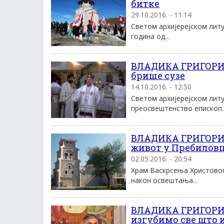
битке
29.10.2016. - 11:14
Светом архијерејском лит
година од...
ВЛАДИКА ГРИГОРИЈ
брише сузе
14.10.2016. - 12:50
Светом архијерејском литу
преосвештенство епископ..
ВЛАДИКА ГРИГОРИЈЕ
живот у Пребилов
02.05.2016. - 20:54
Храм Васкрсења Христовог 
након освештања...
ВЛАДИКА ГРИГОРИЈ
изгубимо све што