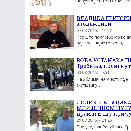
поручио је након освешта
ВЛАДИКА ГРИГОРИЈЕ
злопамтити!
07.08.2015. - 14:32
Као што памћење може да 
најстрашнијих грехова,...
ВОЂА УСТАНАКА ПР
Требиња, подигнут
03.08.2015. - 7:51
На Ублима, на мјесту гдје
скупштину...
ДОДИК И ВЛАДИКА
МЛИЈЕЧНОМ ПУТУ“: 
драматичну прич
29.07.2015. - 21:25
Предсједник Републике Ср