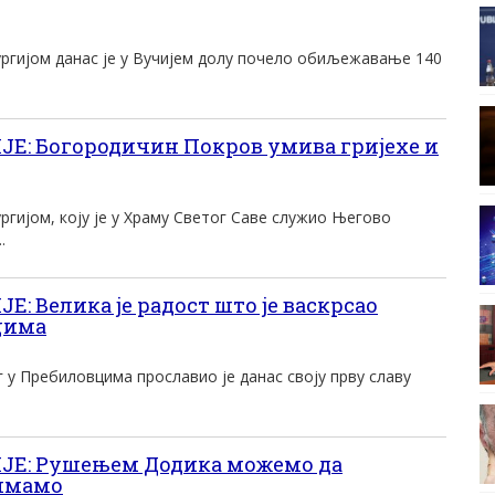
ургијом данас је у Вучијем долу почело обиљежавање 140
Е: Богородичин Покров умива гријехе и
ргијом, коју је у Храму Светог Саве служио Његово
.
: Велика је радост што је васкрсао
цима
у Пребиловцима прославио је данас своју прву славу
Е: Рушењем Додика можемо да
 имамо