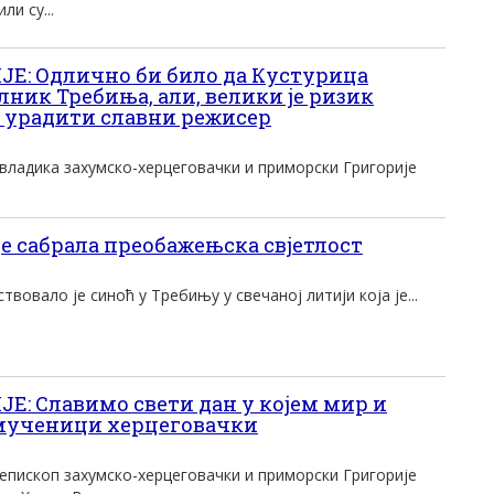
ли су...
Е: Одлично би било да Кустурица
ник Требиња, али, велики је ризик
 урадити славни режисер
ладика захумско-херцеговачки и приморски Григорије
 сабрала преобажењска свјетлост
вовало је синоћ у Требињу у свечаној литији која је...
: Славимо свети дан у којем мир и
 мученици херцеговачки
пископ захумско-херцеговачки и приморски Григорије