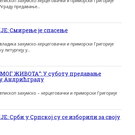
пископ захумско-херцеговачки и приморски Григорије
ћграду предавање...
Е: Смирење је спасење
ладика захумско-херцеговачки и приморски Григорије
у литургију у...
МОГ ЖИВОТА“: У суботу предавање
 у Андрићграду
пископ захумско – херцеговачки и приморски Григорије
 Срби у Српској су се изборили за своју