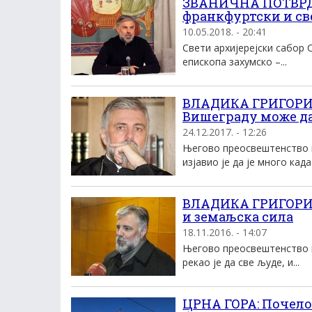
ЗВАНИЧНА ПОТВРДА
франкфуртски и с
10.05.2018. - 20:41
Свети архијерејски сабор 
епископа захумско –...
ВЛАДИКА ГРИГОРИЈЕ
Вишеграду може да
24.12.2017. - 12:26
Његово преосвештенство в
изјавио је да је много када.
ВЛАДИКА ГРИГОРИЈЕ
и земаљска сила
18.11.2016. - 14:07
Његово преосвештенство в
рекао је да све људе, и...
ЦРНА ГОРА: Почело