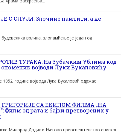
ња Храма Васкрсења...
 О ОЛУЈИ: Злочине памтити, а не
будевелика врлина, злопамћење је један од
ОТИВ ТУРАКА: На Зубачким Ублима код
 споменик војводи Луки Вукаловићу
 је 1852. године војвода Лука Вукаловић одржао
 ГРИГОРИЈЕ СА ЕКИПОМ ФИЛМА „НА
Филм од рата и бајки претворених у
у
пске Милорад Додик и Његово преосвештенство епископ