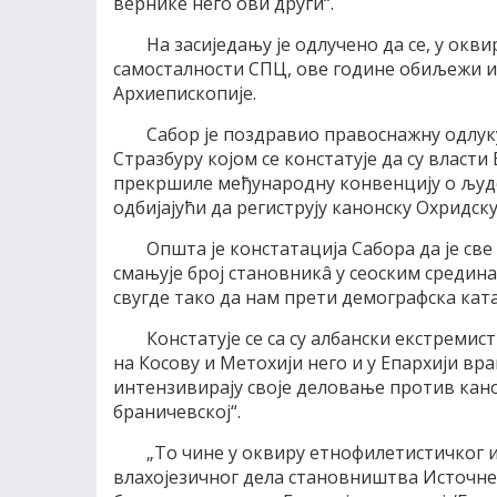
вернике него ови други“.
На засиједању је одлучено да се, у ок
самосталности СПЦ, ове године обиљежи
Архиепископије.
Сабор је поздравио правоснажну одлуку
Стразбуру којом се констатује да су власт
прекршиле међународну конвенцију о људс
одбијајући да региструју канонску Охридск
Општа је констатација Сабора да је св
смањује број становникâ у сеоским срединам
свугде тако да нам прети демографска кат
Констатује се са су албански екстремист
на Косову и Метохији него и у Епархији вр
интензивирају своје деловање против кано
браничевској“.
„То чине у оквиру етнофилетистичког 
влахојезичног дела становништва Источне С