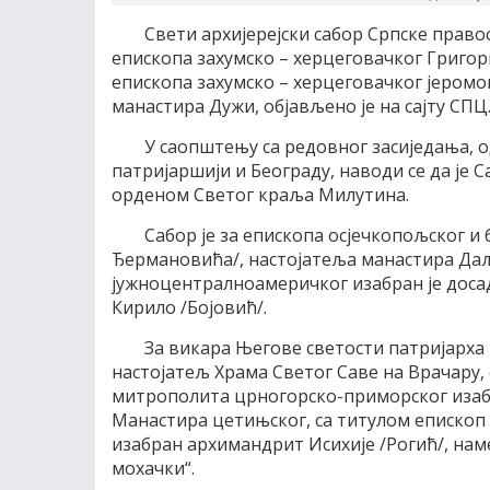
Свети архијерејски сабор Српске прав
епископа захумско – херцеговачког Григори
епископа захумско – херцеговачког јером
манастира Дужи, објављено је на сајту СПЦ
У саопштењу са редовног засиједања, од
патријаршији и Београду, наводи се да је
орденом Светог краља Милутина.
Сабор је за епископа осјечкопољског и
Ђермановића/, настојатеља манастира Даљс
јужноцентралноамеричког изабран је дос
Кирило /Бојовић/.
За викара Његове светости патријарха
настојатељ Храма Светог Саве на Врачару, 
митрополита црногорско-приморског изабр
Манастира цетињског, са титулом епископ д
изабран архимандрит Исихије /Рогић/, нам
мохачки“.