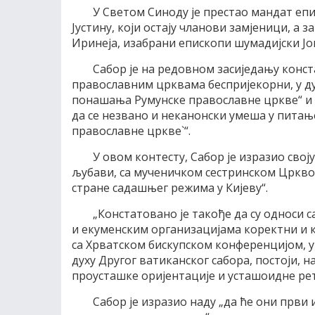
У Светом Синоду је престао мандат еп
Јустину, који остају чланови замјеници, а з
Иринеја, изабрани епископи шумадијски Јо
Сабор је на редовном засиједању конст
православним црквама беспријекорни, у ду
понашања Румунске православне цркве“ и 
да се незвано и неканонски умеша у пита
православне цркве`“.
У овом контесту, Сабор је изразио своју
љубави, са мученичком сестринском Цркво
стране садашњег режима у Кијеву“.
„Констатовано је такође да су односи
и екуменским организацијама коректни и к
са Хрватском бискупском конференцијом, у 
духу Другог ватиканског сабора, постоји, 
проусташке оријентације и усташоидне рет
Сабор је изразио наду „да ће они први