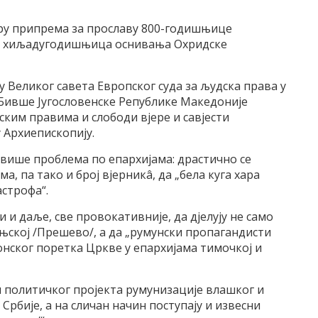
виру припрема за прославу 800-годишњице
 и хиљадугодишњица оснивања Охридске
 Великог савета Европског суда за људска права у
и Бивше Југословенске Републике Македоније
ким правима и слободи вјере и савјести
у Архиепископију.
е више проблема по епархијама: драстично се
а, па тако и број вјерникâ, да „бела куга хара
астрофа“.
и и даље, све провокативније, да дјелују не само
ањској /Прешево/, а да „румунски пропагандисти
нског поретка Цркве у епархијама тимочкој и
и политичког пројекта румунизације влашког и
рбије, а на сличан начин поступају и извесни