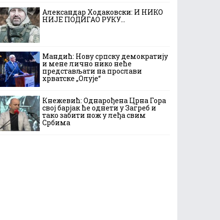
Александар Ходаковски: И НИКО
НИЈЕ ПОДИГАО РУКУ…
Мандић: Нову српску демократију
и мене лично нико неће
представљати на прослави
хрватске „Олује“
Кнежевић: Однарођена Црна Гора
свој барјак ће однети у Загреб и
тако забити нож у леђа свим
Србима