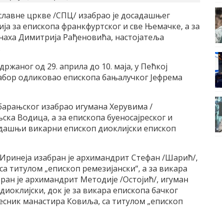
ославне цркве /СПЦ/ изабрао је досадашњег
ја за епископа франкфуртског и све Њемачке, а за
онаха Димитрија Рађеновића, настојатеља
.
ржаног од 29. априла до 10. маја, у Пећкој
 Сабор одликовао епископа бањалучког Јефрема
 барањског изабрао игумана Херувима /
ка Водица, а за епископа буеносајреског и
адашњи викарни епископ диоклијски епископ
 Иринеја изабран је архимандрит Стефан /Шарић/,
са титулом „епископ ремезијански“, а за викара
ан је архимандрит Методије /Остојић/, игуман
иоклијски, док је за викара епископа бачког
есник манастира Ковиља, са титулом „епископ