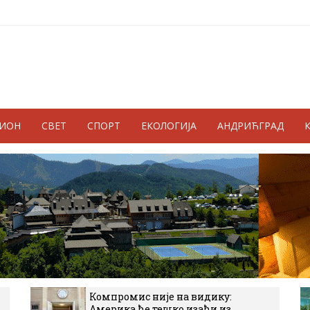
ГИОН
СВЕТ
СПОРТ
ЕКОЛОГИЈА
АНДРИЋГРАД
Компромис није на видику:
Америка ће тешко изаћи из