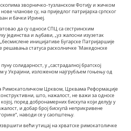
ископима зворничко-тузланском Фотију и жичком
а нове чланове су, на приједлог патријарха српског
ван и бачки Иринеј.
атовао да су односи СПЦ са сестринским
ху јединства и љубави, „уз жалосни изузетак
„бесмислене иницијативе Бугарске Патријаршије
ње решавања статуса расколничке `Македонске
 пуну солидарност, у „састрадалној братској
м у Украјини, изложеном најгрубљем гоњењу од
 са Римокатоличком Црквом, Црквама Реформације
онструктивни, што, нажалост, не важи за односе
којој, поред добронамерних бискупа који делују у
нажалост, и добар број бискупâ неприкривене
орике“, наводи се у саопштењу.
 извршити већи утицај на хрватске римокатоличке