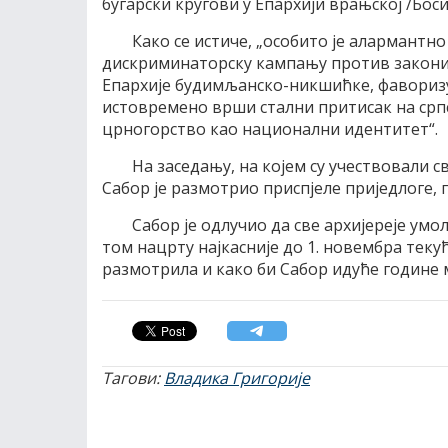
бугарски кругови у Епархији врањској /Бос
Како се истиче, „особито је алармантн
дискриминаторску кампању против закони
Епархије будимљанско-никшићке, фаворизу
истовремено врши стални притисак на срп
црногорство као национални идентитет“.
На заседању, на којем су учествовали с
Сабор је размотрио приспјеле приједлоге, 
Сабор је одлучио да све архијереје ум
том нацрту најкасније до 1. новембра текућ
размотрила и како би Сабор идуће године мо
Тагови:
Владика Григорије