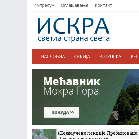
Импресум
Оглашавање
Контакт
НАСЛОВНА
СРБИЈА
Р. СРПСКА
РЕ
(Не)научене лекције Пребиловаца:
Док зло неонацизма и