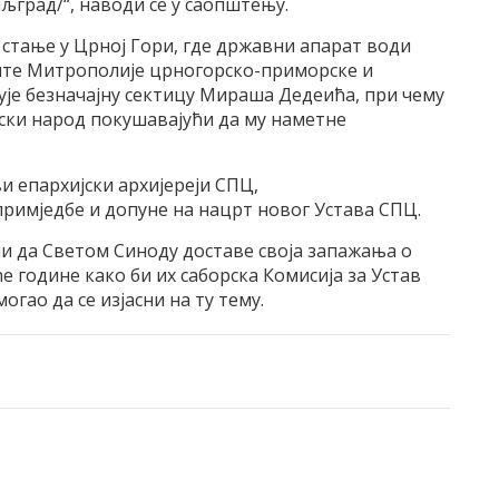
иљград/“, наводи се у саопштењу.
о стање у Црној Гори, где државни апарат води
те Митрополије црногорско-приморске и
је безначајну сектицу Мираша Дедеића, при чему
ски народ покушавајући да му наметне
ви епархијски архијереји СПЦ,
примједбе и допуне на нацрт новог Устава СПЦ.
оли да Светом Синоду доставе своја запажања о
е године како би их саборска Комисија за Устав
гао да се изјасни на ту тему.