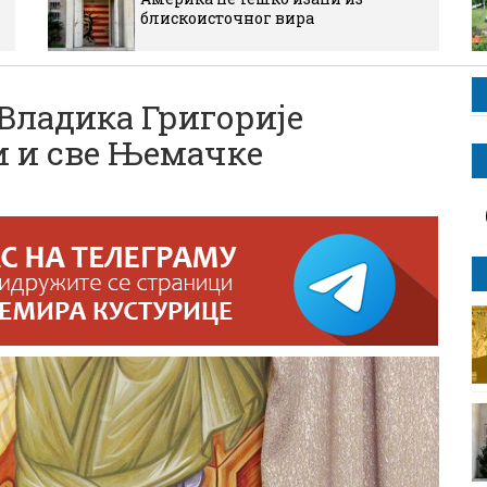
блискоисточног вира
ладика Григорије
 и све Њемачке