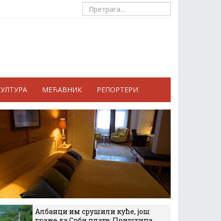
КУЛТУРА
МЕЋАВНИК
РЕПОРТЕРИ
Албанци им срушили куће, још
траже да Срби плате: Приштина