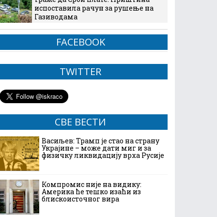
испоставила рачун за рушење на
Газиводама
FACEBOOK
TWITTER
СВЕ ВЕСТИ
Васиљев: Трамп је стао на страну
Украјине – може дати миг и за
физичку ликвидацију врха Русије
Компромис није на видику:
Америка ће тешко изаћи из
блискоисточног вира