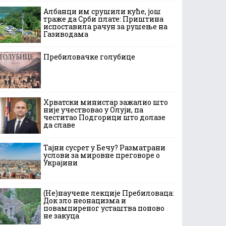
Албанци им срушили куће, још
траже да Срби плате: Приштина
испоставила рачун за рушење на
Газиводама
Пребиловачке голубице
Хрватски министар зажалио што
није учествовао у Олуји, па
честитао Подгорици што долазе
да славе
Тајни сусрет у Бечу? Разматрани
услови за мировне преговоре о
Украјини
(Не)научене лекције Пребиловаца:
Док зло неонацизма и
повампиреног усташтва поново
не закуца