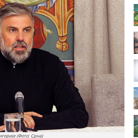
горије (Фото: Срна)