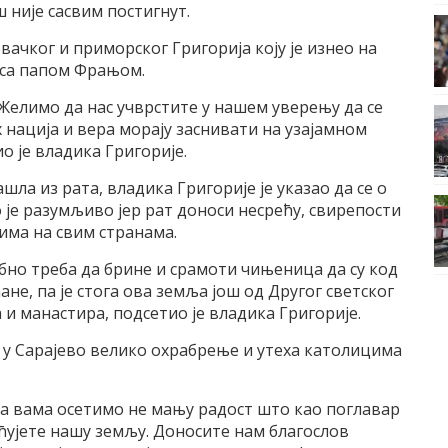
 није сасвим постигнут.
вачког и приморског Григорија коју је изнео на
 са папом Фрањом.
Желимо да нас учврстите у нашем уверењу да се
 нација и вера морају заснивати на узајамном
 је владика Григорије.
шла из рата, владика Григорије је указао да се о
о је разумљиво јер рат доноси несрећу, свирепости
 има на свим странама.
бно треба да брине и срамоти чињеница да су код
е, па је стога ова земља још од Другог светског
 и манастира, подсетио је владика Григорије.
е у Сарајево велико охрабрење и утеха католицима
са вама осетимо не мању радост што као поглавар
ћујете нашу земљу. Доносите нам благослов