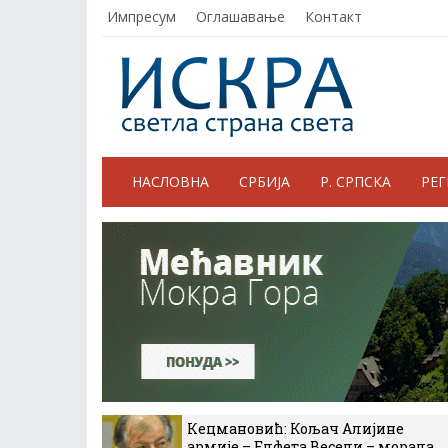
Импресум
Оглашавање
Контакт
НАСЛОВНА
СРБИЈА
Р. СРПСКА
РЕ
Кецмановић: Кољач Алијине
армије – Елфета Весели – морала