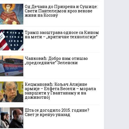
Од Дечана до Призрена и Сушице:
Свети Пантелејмон кроз векове
живи на Косову
Трамп заоштрава односе са Кином
на мети – „критичне технологије“
Чанковић: Добро нам отишао
„председниче“ Зеленски
Кецмановић: Кољач Алијине
армије – Елфета Весели – морала
завршити у Гвантанаму и на
доживотној
Шта се догодило 2015. године?
Свет је кренуо уназад