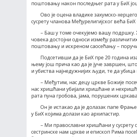
поштовању након последњег рата у БиХ још
Ово је оцена владике захумско-херцего
сусрету чланова Међурелигијског већа БиХ
– Баш у томе очекујемо вашу подршку. 
човека достојни односи између различитих
поштовању и искреном саосећању – поручио
Подсетивши да је БиХ пре 20 година иза
њему још прича као да је јуче завршен, шт
и убиства најнедужнијих људи, те да убица
– Међутим, нас децу цркве Божије посе
нас хришћани убијали хришћане и нехришћан
рата пуна гробова, јама, порушених цркава
Он је истакао да је долазак папе Фрањ
у БиХ којима долази као архипастир.
– Ми православни хришћани у сусрету 
сестринске нам цркве и епископ Рима посе