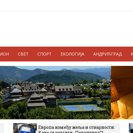
ГИОН
СВЕТ
СПОРТ
ЕКОЛОГИЈА
АНДРИЋГРАД
Европа између жеља и стварности:
Како се решити „Палантира“?