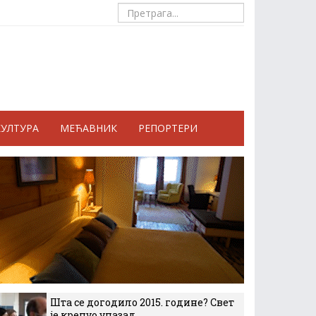
КУЛТУРА
МЕЋАВНИК
РЕПОРТЕРИ
Шта се догодило 2015. године? Свет
је кренуо уназад