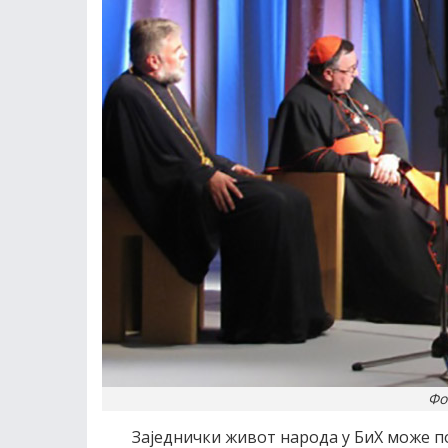
Фо
Заједнички живот народа у БиХ може по