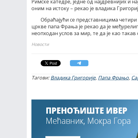
Римске катедре, једне од најдревнијих и на
оним на истоку – рекао је владика Григориј
Обраћајући се представницима четири 
цркве папа Фрања је рекао да је међурелиги
неопходан услов за мир, те да је као такав
Новости
Тагови:
Владика Григорије
,
Папа Фрањо
,
Са