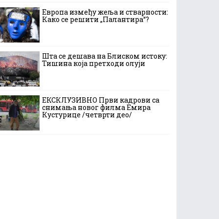
Европа између жеља и стварности:
Како се решити „Палантира“?
Шта се дешава на Блиском истоку:
Тишина која претходи олуји
ЕКСКЛУЗИВНО Први кадрови са
снимања новог филма Емира
Кустурице /четврти део/