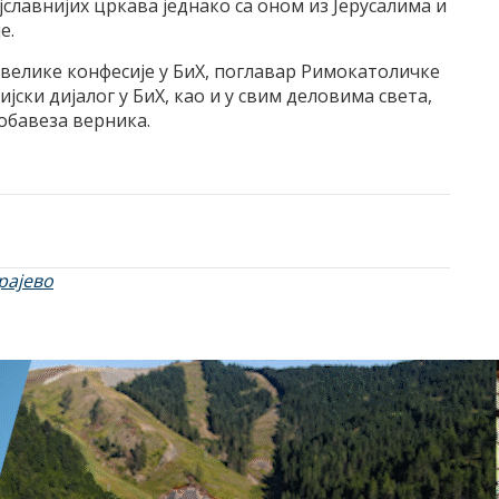
јславнијих цркава једнако са оном из Јерусалима и
е.
велике конфесије у БиХ, поглавар Римокатоличке
јски дијалог у БиХ, као и у свим деловима света,
 обавеза верника.
рајево