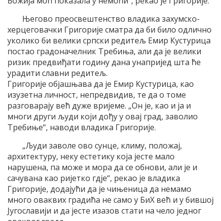
Божија моћ показала у немоћи“, рекао је Григорије.
Његово преосвештенство владика захумско-
херцеговачки Григорије сматра да би било одлично
уколико би велики српски редитељ Емир Кустурица
постао градоначелник Требиња, али да је велики
ризик предвиђати годину дана унапријед шта ће
урадити славни редитељ.
Григорије објашњава да је Емир Кустурица, као
изузетна личност, непредвидив, те да о томе
разговарају већ дуже вријеме. „Он је, као и ја и
многи други људи који дођу у овај град, заволио
Требиње“, наводи владика Григорије.
„Људи заволе ово сунце, климу, положај,
архитектуру, неку естетику која јесте мало
нарушена, па може и мора да се обнови, али је и
сачувана као ријетко гдје“, рекао је владика
Григорије, додајући да је чињеница да немамо
много оваквих градића не само у БиХ већ и у бившој
Југославији и да јесте изазов стати на чело једног