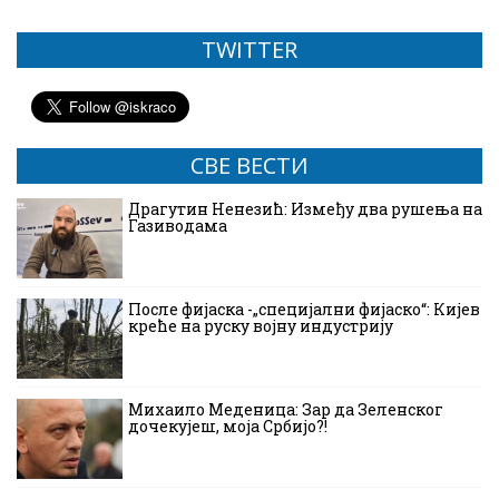
TWITTER
СВЕ ВЕСТИ
Драгутин Ненезић: Између два рушења на
Газиводама
После фијаска -„специјални фијаско“: Кијев
креће на руску војну индустрију
Михаило Меденица: Зар да Зеленског
дочекујеш, моја Србијо?!