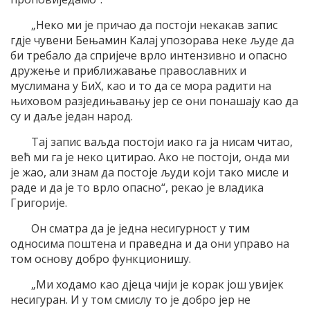
„Неко ми је причао да постоји некакав запис
гдје чувени Бењамин Калај упозорава неке људе да
би требало да спријече врло интензивно и опасно
дружење и приближавање православних и
муслимана у БиХ, као и то да се мора радити на
њиховом разједињавању јер се они понашају као да
су и даље један народ.
Тај запис ваљда постоји иако га ја нисам читао,
већ ми га је неко цитирао. Ако не постоји, онда ми
је жао, али знам да постоје људи који тако мисле и
раде и да је то врло опасно“, рекао је владика
Григорије.
Он сматра да је једна несигурност у тим
односима поштена и праведна и да они управо на
том основу добро функционишу.
„Ми ходамо као дјеца чији је корак још увијек
несигуран. И у том смислу то је добро јер не