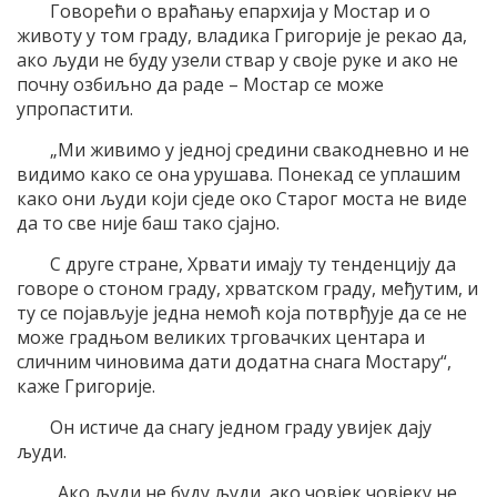
Говорећи о враћању епархија у Мостар и о
животу у том граду, владика Григорије је рекао да,
ако људи не буду узели ствар у своје руке и ако не
почну озбиљно да раде – Мостар се може
упропастити.
„Ми живимо у једној средини свакодневно и не
видимо како се она урушава. Понекад се уплашим
како они људи који сједе око Старог моста не виде
да то све није баш тако сјајно.
С друге стране, Хрвати имају ту тенденцију да
говоре о стоном граду, хрватском граду, међутим, и
ту се појављује једна немоћ која потврђује да се не
може градњом великих трговачких центара и
сличним чиновима дати додатна снага Мостару“,
каже Григорије.
Он истиче да снагу једном граду увијек дају
људи.
„Ако људи не буду људи, ако човјек човјеку не