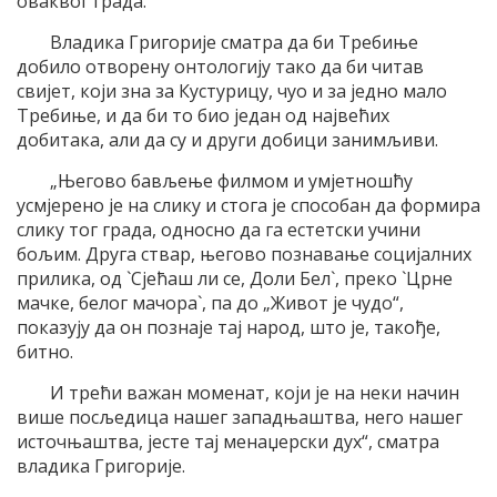
оваквог града.
Владика Григорије сматра да би Требиње
добило отворену онтологију тако да би читав
свијет, који зна за Кустурицу, чуо и за једно мало
Требиње, и да би то био један од највећих
добитака, али да су и други добици занимљиви.
„Његово бављење филмом и умјетношћу
усмјерено је на слику и стога је способан да формира
слику тог града, односно да га естетски учини
бољим. Друга ствар, његово познавање социјалних
прилика, од `Сјећаш ли се, Доли Бел`, преко `Црне
мачке, белог мачора`, па до „Живот је чудо“,
показују да он познаје тај народ, што је, такође,
битно.
И трећи важан моменат, који је на неки начин
више посљедица нашег западњаштва, него нашег
источњаштва, јесте тај менаџерски дух“, сматра
владика Григорије.