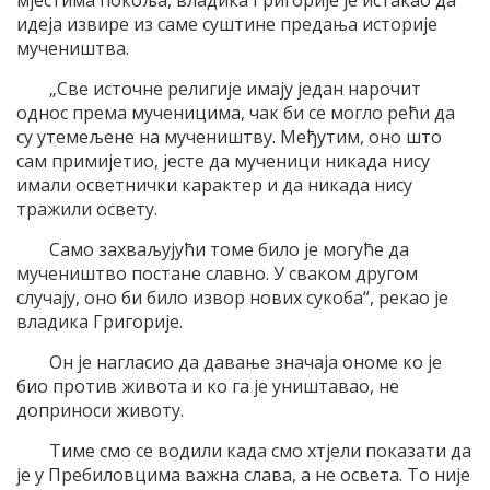
мјестима покоља, владика Григорије је истакао да
идеја извире из саме суштине предања историје
мучеништва.
„Све источне религије имају један нарочит
однос према мученицима, чак би се могло рећи да
су утемељене на мучеништву. Међутим, оно што
сам примијетио, јесте да мученици никада нису
имали осветнички карактер и да никада нису
тражили освету.
Само захваљујући томе било је могуће да
мучеништво постане славно. У сваком другом
случају, оно би било извор нових сукоба“, рекао је
владика Григорије.
Он је нагласио да давање значаја ономе ко је
био против живота и ко га је уништавао, не
доприноси животу.
Тиме смо се водили када смо хтјели показати да
је у Пребиловцима важна слава, а не освета. То није