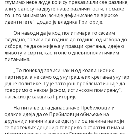
глумимо неке људе који су превазишли све разлике,
али у односу на друге наше различитости, помаже
то што ми имамо јасније дефинисане те вјерске
идентитете“, додао је владика Григорије.
Он наводи да је код политичара то сасвим
флуидно, зависи од године до године, од избора до
избора, те да се мијењају правци кретања, идеје о
животу и смрти, као и оне о дневнополитичким
питањима.
„То понекад зависи чак и од коалиционих
партнера, а не само од унутрашњих кретања унутар
једне политике. Ту је зато још проблематичније да
говоримо о неком јасном, истинском помирењу“,
нагласио је владика Григорије.
На питање шта данас значе Пребиловци и
одакле идеја да се Пребиловци обиљеже на
другачији начин и да се одступи од начина на који
се протеклих деценија говорило о стратиштима и