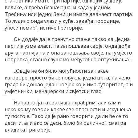
становника имате три партије, од којих су двије
велике, а трећа безначајна, и када у једном
Требињу или једној Зеници имате дванаест партија.
То лудило онда улази у куће, завађа породице,
уноси немир“, истиче Григорије.
Он додаје да је тренутно стање такво да „једна
партија узме власт, па запошљава своје, онда дође
друга партија па и она запошљава своје, па, умјесто
напретка, стално слушамо међусобна оптуживања“.
„Овдје не би било могућности за такве
изговоре, просто би се повукла једна црта, на чело
града би дошао један човјек који има ауторитет, а и
умјетнички, менаџерски и свјетски глас.
Наравно, ја га сваки дан храбрим, али сам и
неко ко му говори какве све опасности и искушења
ту постоје. Тако да је рано говорити да ли ће се то
десити, али ако се деси, било би одлично“, сматра
владика Григорије.