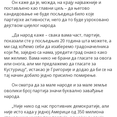
Он каже да је, можда, на крају најважније и
постављено као главни циљ – да његово
кандидовање не буде посљедица било које
партијске активности, него да то буде узроковано
дејством цијелог народа.
„Да народ каже – свака вама част, партије,
показали сте у посљедњих 20 година шта можете, а
ми сад хоћемо себи да изаберемо градоначелника
који ће, заједно са нама, уредити град онако како
ми желимо. Вама нико не брани да гласате за овога
или онога, али ми предлажемо да гласате за
Кустурицу“, истакао је Григорије и додао да би се на
тај начин добило једно присилно помирење.
Он сматра да за мале народе и за мале земље
оволики број партија значи буквално завађање
народа.
„Није нико од нас противник демократије, али
није исто када у једној Америци од 350 милиона