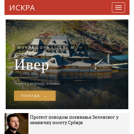
ИСКРА
Навига
Протест поводом позивања Зеленског у
званичну посету Србији