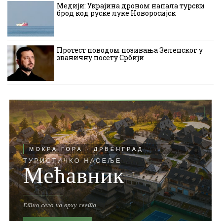
Медији: Украјина дроном напала турски
брод код руске луке Новоросијск
Протест поводом позивања Зеленског у
званичну посету Србији