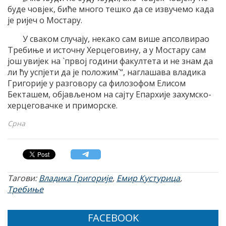
буде човјек, биће много тешко да се извучемо када
је ријеч о Мостару.
У сваком случају, некако сам више апсолвирао
Требиње и источну Херцеговину, а у Мостару сам
још увијек на `првој години факултета и не знам да
ли ћу успјети да је положим`“, наглашава владика
Григорије у разговору са филозофом Елисом
Бекташем, објављеном на сајту Епархије захумско-
херцеговачке и приморске.
Срна
Тагови:
Владика Григорије
,
Емир Кустурица
,
Требиње
FACEBOOK