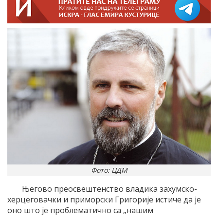
Фото: ЦДМ
Његово преосвештенство владика захумско-
херцеговачки и приморски Григорије истиче да је
оно што је проблематично са „нашим