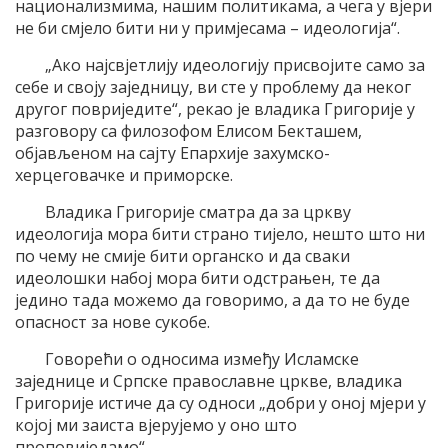
национализмима, нашим политикама, а чега у вјери
не би смјело бити ни у примјесама – идеологија“.
„Ако најсвјетлију идеологију присвојите само за
себе и своју заједницу, ви сте у проблему да неког
другог повриједите“, рекао је владика Григорије у
разговору са филозофом Елисом Бекташем,
објављеном на сајту Епархије захумско-
херцеговачке и приморске.
Владика Григорије сматра да за цркву
идеологија мора бити страно тијело, нешто што ни
по чему не смије бити органско и да сваки
идеолошки набој мора бити одстрањен, те да
једино тада можемо да говоримо, а да то не буде
опасност за нове сукобе.
Говорећи о односима између Исламске
заједнице и Српске православне цркве, владика
Григорије истиче да су односи „добри у оној мјери у
којој ми заиста вјерујемо у оно што
проповиједамо“.