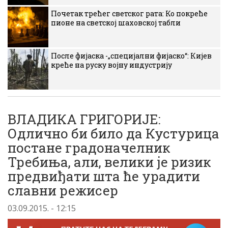
Почетак трећег светског рата: Ко покреће
пионе на светској шаховској табли
После фијаска -„специјални фијаско“: Кијев
креће на руску војну индустрију
ВЛАДИКА ГРИГОРИЈЕ:
Одлично би било да Кустурица
постане градоначелник
Требиња, али, велики је ризик
предвиђати шта ће урадити
славни режисер
03.09.2015. - 12:15