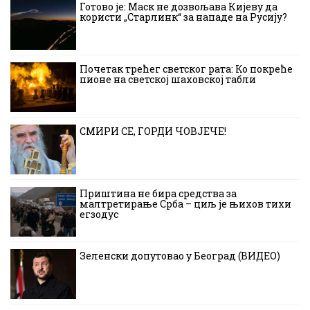
Готово је: Маск не дозвољава Кијеву да
користи „Старлинк“ за нападе на Русију?
Почетак трећег светског рата: Ко покреће
пионе на светској шаховској табли
СМИРИ СЕ, ГОРДИ ЧОВЈЕЧЕ!
Приштина не бира средства за
малтретирање Срба – циљ је њихов тихи
егзодус
Зеленски допутовао у Београд (ВИДЕО)