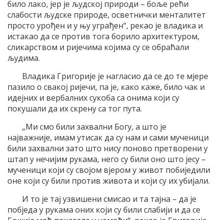
било лако, јер је људској природи – боље рећи
слабости људске природе, осветнички менталитет
просто урођен и у њу уграђен“, рекао је владика и
истакао да се против тога борило архитектуром,
сликарством и ријечима којима су се обраћали
људима.
Владика Григорије је нагласио да се до те мјере
пазило о свакој ријечи, па је, како каже, било чак и
идејних и вербалних сукоба са онима који су
покушали да их скрену са тог пута.
„Ми смо били захвални Богу, а што је
најважније, имам утисак да су нам и сами мученици
били захвални зато што нису поново претворени у
штап у нечијим рукама, него су били оно што јесу –
мученици који су својом вјером у живот побиједили
оне који су били против живота и који су их убијали.
И то је тај узвишени смисао и та тајна – да је
побједа у рукама оних који су били слабији и да се