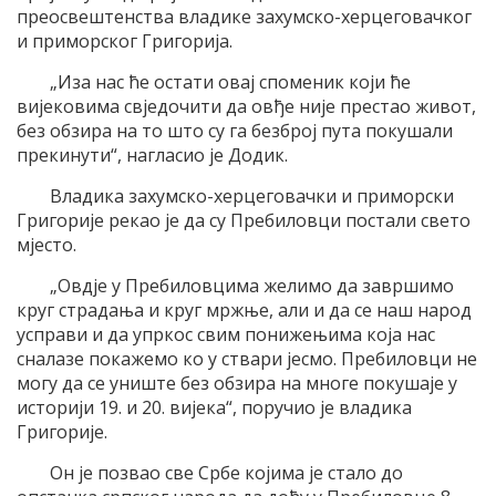
преосвештенства владике захумско-херцеговачког
и приморског Григорија.
„Иза нас ће остати овај споменик који ће
вијековима свједочити да овђе није престао живот,
без обзира на то што су га безброј пута покушали
прекинути“, нагласио је Додик.
Владика захумско-херцеговачки и приморски
Григорије рекао је да су Пребиловци постали свето
мјесто.
„Овдје у Пребиловцима желимо да завршимо
круг страдања и круг мржње, али и да се наш народ
усправи и да упркос свим понижењима која нас
сналазе покажемо ко у ствари јесмо. Пребиловци не
могу да се униште без обзира на многе покушаје у
историји 19. и 20. вијека“, поручио је владика
Григорије.
Он је позвао све Србе којима је стало до