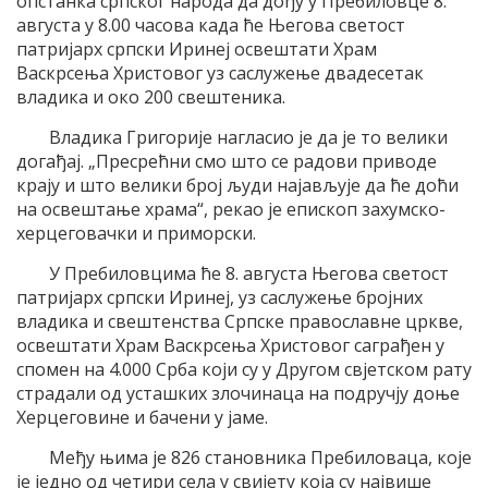
опстанка српског народа да дођу у Пребиловце 8.
августа у 8.00 часова када ће Његова светост
патријарх српски Иринеј освештати Храм
Васкрсења Христовог уз саслужење двадесетак
владика и око 200 свештеника.
Владика Григорије нагласио је да је то велики
догађај. „Пресрећни смо што се радови приводе
крају и што велики број људи најављује да ће доћи
на освештање храма“, рекао је епископ захумско-
херцеговачки и приморски.
У Пребиловцима ће 8. августа Његова светост
патријарх српски Иринеј, уз саслужење бројних
владика и свештенства Српске православне цркве,
освештати Храм Васкрсења Христовог саграђен у
спомен на 4.000 Срба који су у Другом свјетском рату
страдали од усташких злочинаца на подручју доње
Херцеговине и бачени у јаме.
Међу њима је 826 становника Пребиловаца, које
је једно од четири села у свијету која су највише