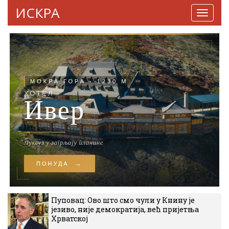
ИСКРА
Навига
Пуповац: Ово што смо чули у Книну је
језиво, није демократија, већ пријетња
Хрватској