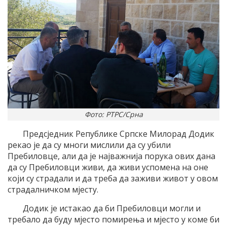
Фото: РТРС/Срна
Предсједник Републике Српске Милорад Додик
рекао је да су многи мислили да су убили
Пребиловце, али да је најважнија порука ових дана
да су Пребиловци живи, да живи успомена на оне
који су страдали и да треба да заживи живот у овом
страдалничком мјесту.
Додик је истакао да би Пребиловци могли и
требало да буду мјесто помирења и мјесто у коме би