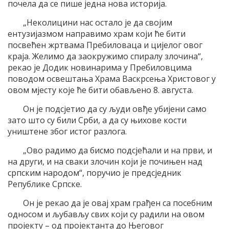
почела да се пише једна нова историја.
„Неколицини нас остало је да својим
ентузијазмом направимо храм који ће бити
посвећен жртвама Пребиловаца и цијелог овог
краја. Желимо да заокружимо спиралу злочина“,
рекао је Додик новинарима у Пребиловцима
поводом освештања Храма Васкрсења Христовог у
овом мјесту које ће бити обављено 8. августа.
Он је подсјетио да су људи овђе убијени само
зато што су били Срби, а да су њихове кости
уништене због истог разлога.
„Ово радимо да бисмо подсјећали и на први, и
на други, и на сваки злочин који је почињен над
српским народом“, поручио је предсједник
Републике Српске.
Он је рекао да је овај храм грађен са посебним
односом и љубављу свих који су радили на овом
пројекту – од пројектанта до Његовог