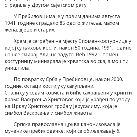
страдала у Другом свјетском рату.
У Пребиловцима је у првим данима августа
1941. године страдало 85 одсто житеља, махом
жена, дјеце и старих.
Храм је саграђен на мјесту Спомен-костурнице у
којој су њихове кости, након 50 година, 1991. године
нашле смирај. Али, не задуго. Већ 1992. Спомен-
костурницу миниарала је хрватска војска, а мошти
уништила.
По повратку Срба у Пребиловце, након 2000.
године, остаци костију су сакупљени.
Стали су у седам ковчега и биће сахрањени у крипти
Храма Васкрсења Христовог који је урађен по узору
на Цркву Христовог гроба у Јерусалиму, која је
симбол Васкрсења и симбол живота.
Српска православна црква канонизовала је
мученике пребиловачке, који се обиљежавају 6.