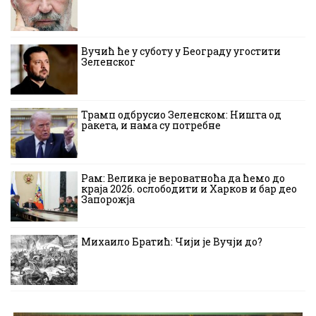
Вучић ће у суботу у Београду угостити
Зеленског
Трамп одбрусио Зеленском: Ништа од
ракета, и нама су потребне
Рам: Велика је вероватноћа да ћемо до
краја 2026. ослободити и Харков и бар део
Запорожја
Михаило Братић: Чији је Вучји до?