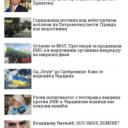
Хрватској
Годишњица злочина над избегличком
колоном на Петровачкој цести: Правда
још недостижна
Огласио се МОЛ: Преговори са продавцем
НИС-а и надлежним органима напредују
ка завршној фази
Од „Олује“ до Сребренице: Како се
изјаснила Украјина
Руски политиколог о тестирању вакцина
против ХИВ-а: Украјински војници као
покусни кунићи
Владимир Умељић: QUO VADIS, DOMINE?