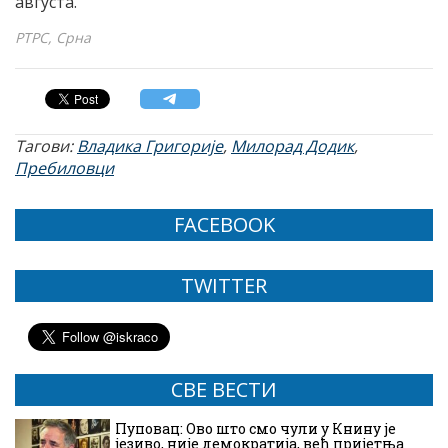
августа.
РТРС, Срна
Тагови:
Владика Григорије
,
Милорад Додик
,
Пребиловци
FACEBOOK
TWITTER
СВЕ ВЕСТИ
Пуповац: Ово што смо чули у Книну је
језиво, није демократија, већ пријетња