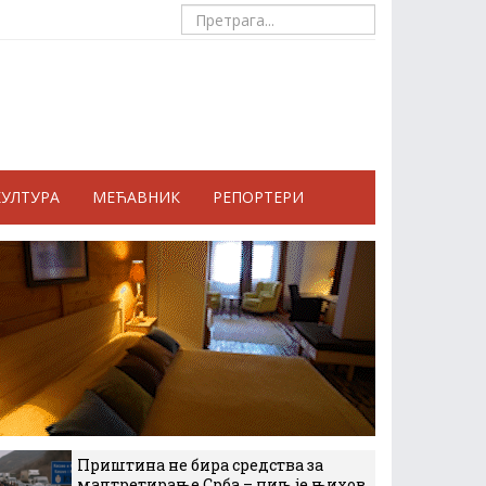
КУЛТУРА
МЕЋАВНИК
РЕПОРТЕРИ
Приштина не бира средства за
малтретирање Срба – циљ је њихов