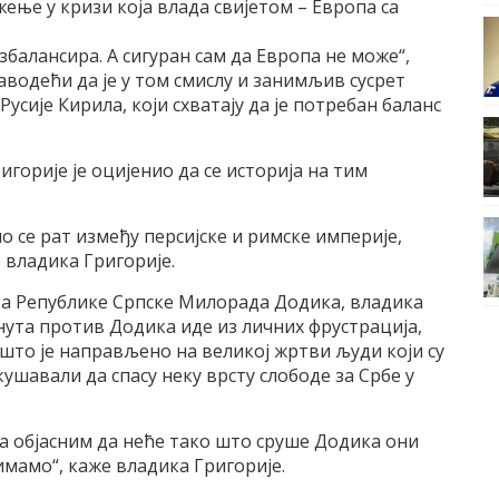
ење у кризи која влада свијетом – Европа са
збалансира. А сигуран сам да Европа не може“,
наводећи да је у том смислу и занимљив сусрет
усије Кирила, који схватају да је потребан баланс
горије је оцијенио да се историја на тим
о се рат између персијске и римске империје,
 владика Григорије.
а Републике Српске Милорада Додика, владика
ренута против Додика иде из личних фрустрација,
 што је направљено на великој жртви људи који су
кушавали да спасу неку врсту слободе за Србе у
 објасним да неће тако што сруше Додика они
мамо“, каже владика Григорије.