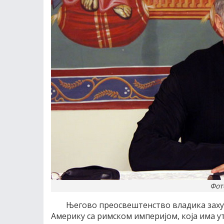
Фот
Његово преосвештенство владика заху
Америку са римском империјом, која има у