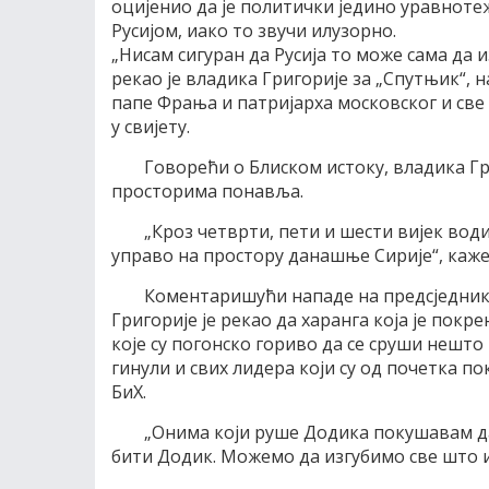
оцијенио да је политички једино уравнотеж
Русијом, иако то звучи илузорно.
„Нисам сигуран да Русија то може сама да и
рекао је владика Григорије за „Спутњик“, 
папе Фрања и патријарха московског и све Р
у свијету.
Говорећи о Блиском истоку, владика Гри
просторима понавља.
„Кроз четврти, пети и шести вијек води
управо на простору данашње Сирије“, каже
Коментаришући нападе на предсједник
Григорије је рекао да харанга која је пок
које су погонско гориво да се сруши нешто
гинули и свих лидера који су од почетка по
БиХ.
„Онима који руше Додика покушавам да
бити Додик. Можемо да изгубимо све што и