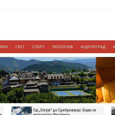
ГИОН
СВЕТ
СПОРТ
ЕКОЛОГИЈА
АНДРИЋГРАД
Од „Олује“ до Сребренице: Како се
и
изјаснила Украјина