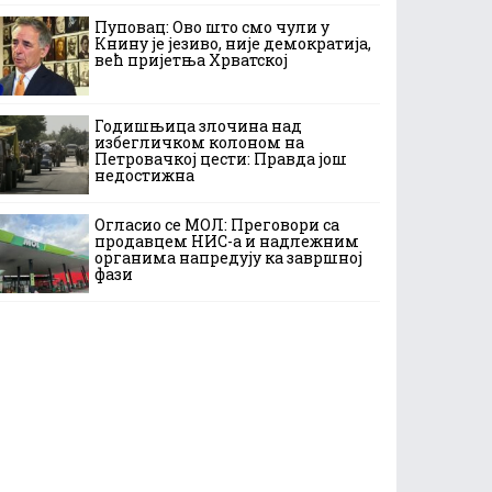
Пуповац: Ово што смо чули у
Книну је језиво, није демократија,
већ пријетња Хрватској
Годишњица злочина над
избегличком колоном на
Петровачкој цести: Правда још
недостижна
Огласио се МОЛ: Преговори са
продавцем НИС-а и надлежним
органима напредују ка завршној
фази