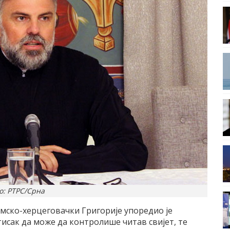
о: РТРС/Срна
мско-херцеговачки Григорије упоредио је
тисак да може да контролише читав свијет, те