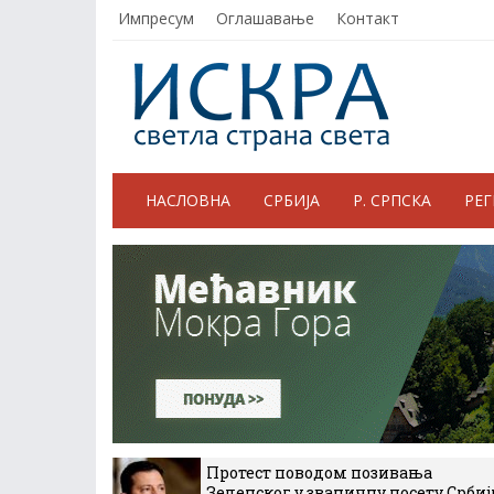
Импресум
Оглашавање
Контакт
НАСЛОВНА
СРБИЈА
Р. СРПСКА
РЕ
Протест поводом позивања
Зеленског у званичну посету Србиј