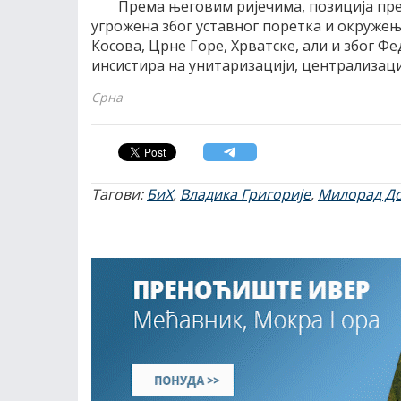
Према његовим ријечима, позиција пред
угрожена због уставног поретка и окружења,
Косова, Црне Горе, Хрватске, али и због Фе
инсистира на унитаризацији, централизаци
Срна
Тагови:
БиХ
,
Владика Григорије
,
Милорад Д