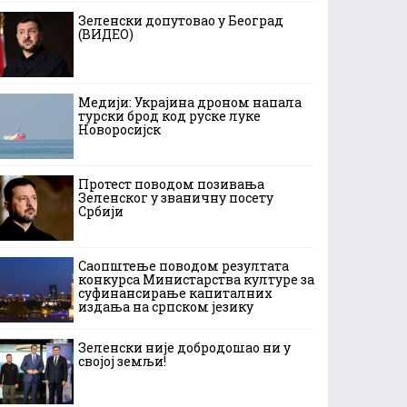
Зеленски допутовао у Београд
(ВИДЕО)
Медији: Украјина дроном напала
турски брод код руске луке
Новоросијск
Протест поводом позивања
Зеленског у званичну посету
Србији
Саопштење поводом резултата
конкурса Министарства културе за
суфинансирање капиталних
издања на српском језику
Зеленски није добродошао ни у
својој земљи!