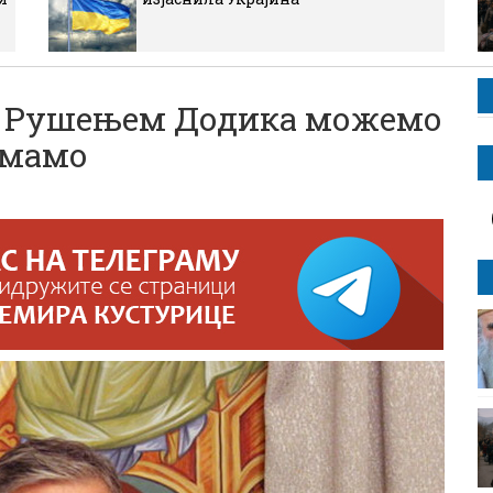
 Рушењем Додика можемо
имамо