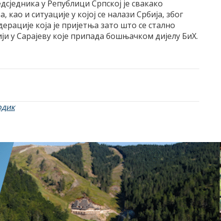
сједника у Републици Српској је свакако
 као и ситуације у којој се налази Србија, због
дерације која је пријетња зато што се стално
ји у Сарајеву које припада бошњачком дијелу БиХ.
одик