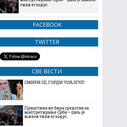
тихи егзодус
FACEBOOK
TWITTER
СВЕ ВЕСТИ
СМИРИ СЕ, ГОРДИ ЧОВЈЕЧЕ!
Приштина не бира средства за
малтретирање Срба – циљ је
њихов тихи егзодус