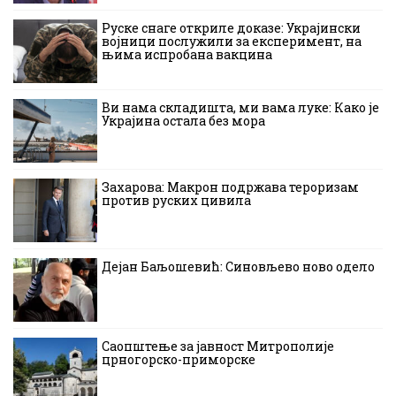
Руске снаге откриле доказе: Украјински
војници послужили за експеримент, на
њима испробана вакцина
Ви нама складишта, ми вама луке: Како је
Украјина остала без мора
Захарова: Макрон подржава тероризам
против руских цивила
Дејан Баљошевић: Синовљево ново одело
Саопштење за јавност Митрополије
црногорско-приморске