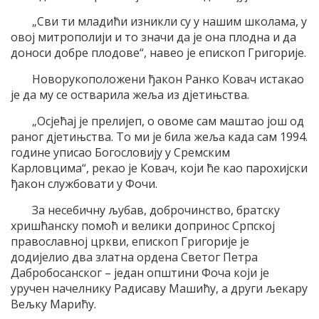
„Сви ти младићи изникли су у нашим школама, у
овој митрополији и то значи да је она плодна и да
доноси добре плодове“, навео је епископ Григорије.
Новорукоположени ђакон Ранко Ковач истакао
је да му се остварила жеља из дјетињства.
„Осјећај је прелијеп, о овоме сам маштао још од
раног дјетињства. То ми је била жеља када сам 1994.
године уписао Богословију у Сремским
Карловцима“, рекао је Ковач, који ће као парохијски
ђакон службовати у Фочи.
За несебичну љубав, доброчинство, братску
хришћанску помоћ и велики допринос Српској
православној цркви, епископ Григорије је
додијелио два златна ордена Светог Петра
Дабробосанског – један општини Фоча који је
уручен начелнику Радисаву Машићу, а други љекару
Вељку Марићу.