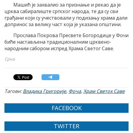
Машић је захвалио за признање и рекао да је
црква сабиралиште српског народа, те да су сви
грађани који су учествовали у подизању храма дали
допринос за велику част која је указана општини.
Прослава Покрова Пресвете Богородице у Фочи
биће настављена традиционалним црквено-
народним сабором испред Храма Светог Саве.
Срна
Тагови:
Владика Григорије
,
Фоча
,
Храм Светох Саве
FACEBOOK
TWITTER