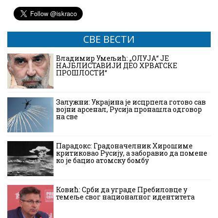
СВЕ ВЕСТИ
Владимир Умељић: „ОЛУЈА“ ЈЕ
НАЈБЛИСТАВИЈИ ДЕО ХРВАТСКЕ
ПРОШЛОСТИ“
Залужни: Украјина је исцрпела готово сав
војни арсенал, Русија пронашла одговор
на све
Парадокс: Градоначелник Хирошиме
критиковао Русију, а заборавио да помене
ко је бацио атомску бомбу
Ковић: Срби да уграде Пребиловце у
темеље свог националног идентитета