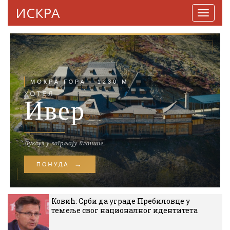
ИСКРА
Навига
Ковић: Срби да уграде Пребиловце у
темеље свог националног идентитета