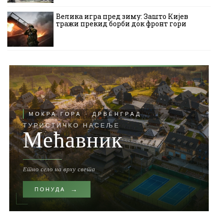
Велика игра пред зиму: Зашто Кијев
тражи прекид борби док фронт гори