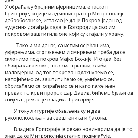
дан.
У обраћању бројним вјерницима, епископ
Григорије, који је и администратор Митрополије
дабробосанске, истакао је да је Покров један од
чудесних догађаја када је Богородица својим
покровом заштитила оне који су стајали у храму.
„Тако и ми данас, са истим осјећањима,
увјерењима, стрпљењем и смирењем треба да се
склонимо под покров Мајке Божије. И онда, без
обзира какви смо, што смо грешни, слаби,
маловјерни, од тог покрова надахнућемо се,
напојићемо се, заштитићемо се, умићемо се,
обрисаћемо се, опраћемо се и како каже њен
предак по крви пророк цар Давид, бићемо бјељи од
снијега“, рекао је владика Григорије.
У току литургије обављена су и два
рукоположења – за свештеника и ђакона.
Владика Григорије је рекао новинарима да је то
знак да се Митрополија стално подмлађује.