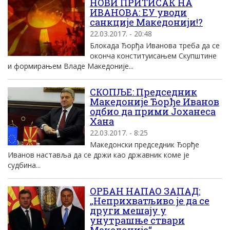
НОВИ ПРИТИСАК НА
ИВАНОВА: ЕУ уводи
санкције Македонији!?
22.03.2017. - 20:48
Блокада Ђорђа Иванова треба да се
оконча конституисањем Скупштине
и формирањем Владе Македоније...
СКОПЉЕ: Председник
Македоније Ђорђе Иванов
одбио да прими Јоханеса
Хана
22.03.2017. - 8:25
Македонски председник Ђорђе
Иванов наставља да се држи као државник коме је
судбина...
ОРБАН НАПАО ЗАПАД:
„Неприхватљиво је да се
други мешају у
унутрашње ствари