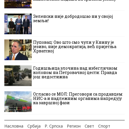
Зеленски није добродошао ни у својој
земљи!
Пуповац: Ово што смо чули у Книну је
језиво, није демократија, већ пријетња
Хрватској
Годишњица злочина над избегличком
колоном на Петровачкој цести: Правда
још недостижна
Огласио се МОЛ: Преговори са продавцем
НИС-а и надлежним органима напредују
ка завршној фази
Насловна
Србија
Р. Српска
Регион
Свет
Спорт