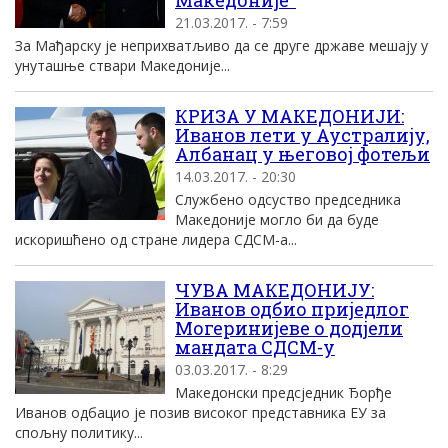
Македоније“
21.03.2017. - 7:59
За Мађарску је неприхватљиво да се друге државе мешају у
унуташње ствари Македоније...
КРИЗА У МАКЕДОНИЈИ:
Иванов лети у Аустралију,
Албанац у његовој фотељи
14.03.2017. - 20:30
Службено одсуство председника
Македоније могло би да буде
искоришћено од стране лидера СДСМ-а...
ЧУВА МАКЕДОНИЈУ:
Иванов одбио приједлог
Могеринијеве о додјели
мандата СДСМ-у
03.03.2017. - 8:29
Македонски предсједник Ђорђе
Иванов одбацио је позив високог представника ЕУ за
спољну политику...