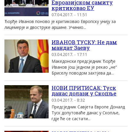
Евроазијском самиту
критиковао ЕУ
07.04.2017. - 11:51
Ђорђе Иванов поново је критиковао Европску унију за
лицемерје и двоструке аршине. Учинио...
ИВАНОВ ТУСКУ: Не дам
мандат Заеву
03.04.2017. - 17:11
Македонски предсједник Ђорђе
Иванов још једном је рекао „не“
Бриселу поводом захтјева да...
НОВИ ПРИТИСАК: Туск
данас долази у Скопље
03.04.2017. - 8:32
Предсједник Савјета Европе Доналд
Туск допутоваће данас у Скопље,
гдје ће се састати...