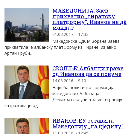
МАКЕДОНИЈА: Заев
прихватио „тиранску
платформу“, Иванов не дâ
мандат
01.03.2017. - 17:33
Македонска СДСМ Зорана Заева
прихватила је албанску платформу из Тиране, изјавио
Артан Груби...
СКОПЉЕ: Албанци траже
од Иванова да се повуче
14.06.2016. - 9:10
Највећа политичка формација
македонских Албанаца –
Демократска унија за интеграцију
затражила је од...
ИВАНОВ: ЕУ оставила
Македонију „на цједилу“
11.03.2016. - 12:45