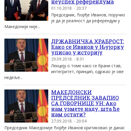
неуспех референдума
01.10.2018. - 20:37
Председник, Ђорђе Иванов, поручио
је да је реалност да референдум у
Македонији није...
ДРЖАВНИЧКА ХРАБРОСТ:
Како се Иванов у Њујорку
уписао у историју
29.09.2018. - 8:31
Лекцију о томе како се брани став,
интегритет, принцип, одржао је ове
недеље...
МАКЕДОНСКИ
ПРЕДСЕДНИК ЗАВАПИО
СА ГОВОРНИЦЕ УН: Ако
нам узмете наду, шта ће
нам остати?
27.09.2018. - 20:04
Председник Македоније Ђорђе Иванов критиковао је данас