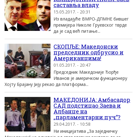
саставља владу
15.05.2017. - 20:31
Из владајуће ВМРО-ДПМНЕ бившег
премијера Николе Груевског тврде
да је сад већ питање...
СКОПЉЕ: Македонски
председник одбрусио и
Американцима!
01.05.2017. - 20:47
Председник Македоније Ђорђе
Иванов је америчком функционеру
Хојту Брајану Јију рекао да платформа...
МАКЕДОНИЈА: Амбасадор
САД подстицао Заева и
Албанце на
„парламентарни пуч”?
29.04.2017. - 10:58
Ни иницијатива „За заједничку