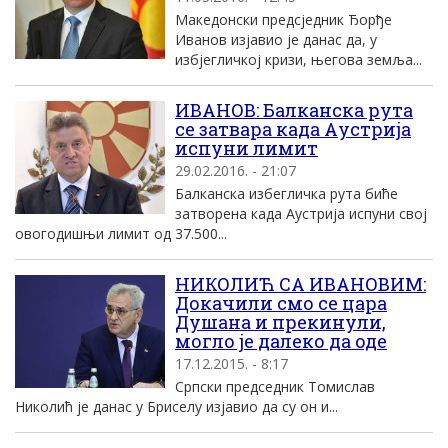
Македонски предсједник Ђорђе
Иванов изјавио је данас да, у
избјегличкој кризи, његова земља...
ИВАНОВ: Балканска рута
се затвара када Aустриjа
испуни лимит
29.02.2016. - 21:07
Балканска избегличка рута биће
затворена када Aустриjа испуни своj
овогодишњи лимит од 37.500...
НИКОЛИЋ СА ИВАНОВИМ:
Докачили смо се цара
Душана и прекинули,
могло је далеко да оде
17.12.2015. - 8:17
Српски председник Томислав
Николић је данас у Бриселу изјавио да су он и...