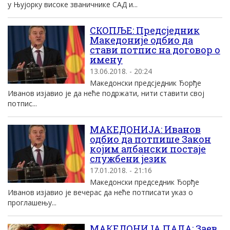
у Њујорку високе званичнике САД и...
СКОПЉЕ: Предсједник
Македоније одбио да
стави потпис на договор о
имену
13.06.2018. - 20:24
Македонски предсједник Ђорђе
Иванов изјавио је да неће подржати, нити ставити свој
потпис...
МАКЕДОНИЈА: Иванов
одбио да потпише Закон
којим албански постаје
службени језик
17.01.2018. - 21:16
Македонски председник Ђорђе
Иванов изјавио је вечерас да неће потписати указ о
проглашењу...
МАКЕДОНИЈА ПАЛА: Заев