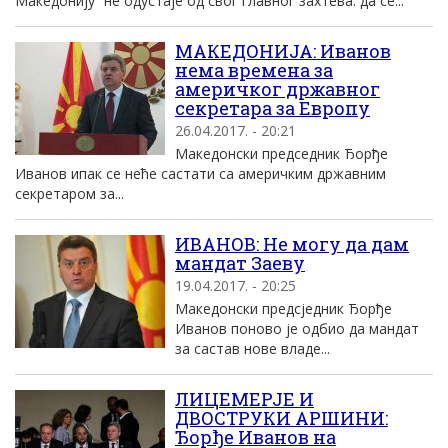
Македонију” не одустаје од свог главног захтева: да се...
МАКЕДОНИЈА: Иванов
нема времена за
америчког државног
секретара за Европу
26.04.2017. - 20:21
Македонски председник Ђорђе
Иванов ипак се неће састати са америчким државним
секретаром за...
ИВАНОВ: Не могу да дам
мандат Заеву
19.04.2017. - 20:25
Македонски предсједник Ђорђе
Иванов поново је одбио да мандат
за састав нове владе...
ЛИЦЕМЕРЈЕ И
ДВОСТРУКИ АРШИНИ:
Ђорђе Иванов на