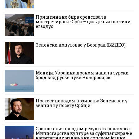
Приштина не бира средства за
малтретирање Срба – циљ је њихов тихи
егзодус
Зеленски допутовао у Београд (ВИДЕО)
Медији: Украјина дроном напала турски
брод код руске луке Новоросијск
Протест поводом позивања Зеленског у
званичну посету Србији
Саопштење поводом резултата конкурса
Министарства културе за суфинансирање
капиталних издања на српском језику