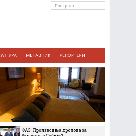
КУЛТУРА
МЕЋАВНИК
РЕПОРТЕРИ
ФАЗ: Производња дронова за
Украјину у Србији?