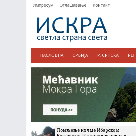
Импресум
Оглашавање
Контакт
НАСЛОВНА
СРБИЈА
Р. СРПСКА
РЕ
Ломљење кичме Ибарском
Колашину: И данас као некад –