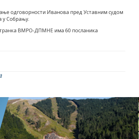
ивање одговорности Иванова пред Уставним судом
а у Собрању.
странка ВМРО-ДПМНЕ има 60 посланика
а