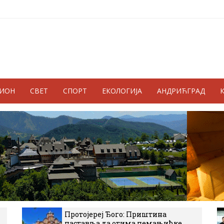
ГИОН
СВЕТ
СПОРТ
ЕКОЛОГИЈА
АНДРИЋГРАД
Протојереј Ђого: Приштина
наставља да отима немањићке