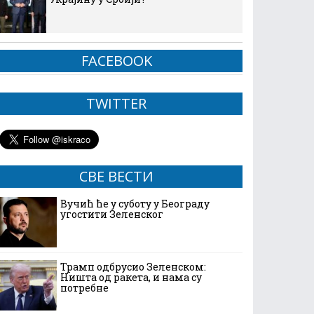
FACEBOOK
TWITTER
СВЕ ВЕСТИ
Вучић ће у суботу у Београду
угостити Зеленског
Трамп одбрусио Зеленском:
Ништа од ракета, и нама су
потребне