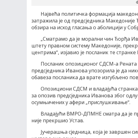
Ф
Највећа политичка формација македонс
затражила је од предсједника Македоније 
обзира на исход гласања о аболицији у Соб
„Сматрамо да је морални чин Ђорђа Ив
штету правном систему Македоније, прекр
центрима“, изјавио је посланик те странке
Посланик опозиционог СДСМ-а Рената 
предсједника Иванова упозорила је да нико 
обавеза посланика да врате изгубљено пов
Опозициони СДСМ и владајућа странка 
за опозив предсједника Иванова због одлу
осумњичених у афери „прислушкивање“.
Владајући ВМРО-ДПМНЕ сматра да је пр
није прекршио Устав.
Јучерашња сједница, која је завршен с