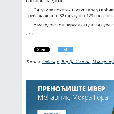
настављена данас.
Одлуку за почетак поступка за утврђ
треба да донесе 82 од укупно 123 посланик
У македонском парламенту владајућа 
РТРС
Тагови:
Албанци
,
Ђорђе Иванов
,
Македониј