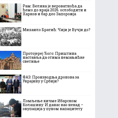
Рам: Велика је вероватноћа да
ћемо до краја 2026. ослободити и
Харков и бар део Запорожја
Михаило Братић: Чији је Вучји до?
Протојереј Ђого: Приштина
наставља да отима немањићке
светиње
ФАЗ: Производња дронова за
Украјину у Србији?
Ломљење кичме Ибарском
Колашину: И данас као некад –
окупација у пуном капацитету