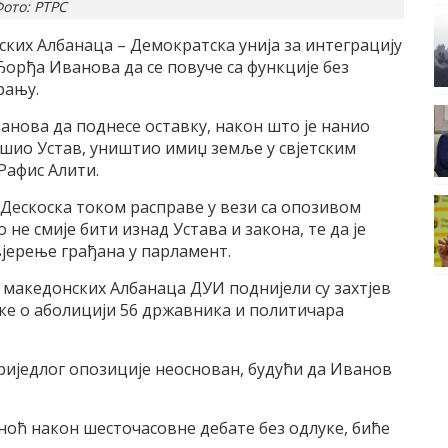
ото: РТРС
ких Албанаца – Демократска унија за интеграцију
Ђорђа Иванова да се повуче са функције без
рању.
анова да поднесе оставку, након што је нанио
шио Устав, уништио имиџ земље у свјетским
 Рафис Алити.
Дескоска током расправе у вези са опозивом
не смије бити изнад Устава и закона, те да је
јерење грађана у парламент.
македонских Албанаца ДУИ поднијели су захтјев
ке о аболицији 56 државника и политичара
иједлог опозиције неоснован, будући да Иванов
иноћ након шесточасовне дебате без одлуке, биће