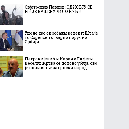
Свјатослав Павлов: ОДИСЕЈУ СЕ
НИЈЕ БАШ ЖУРИЛО КУЋИ
Уцене као опробани рецепт: Шта је
то Соренсен стварно поручио
Србији
Петронијевић и Каран о Елфети
Весели: Жртва се поново убија, ово
је понижење за српски народ