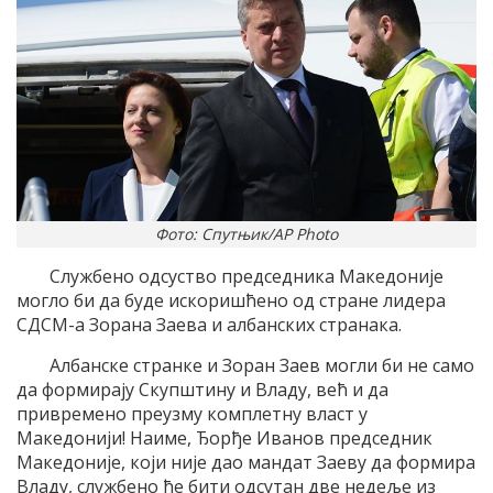
Фото: Спутњик/AP Photo
Службено одсуство председника Македоније
могло би да буде искоришћено од стране лидера
СДСМ-а Зорана Заева и албанских странака.
Албанске странке и Зоран Заев могли би не само
да формирају Скупштину и Владу, већ и да
привремено преузму комплетну власт у
Македонији! Наиме, Ђорђе Иванов председник
Македоније, који није дао мандат Заеву да формира
Владу, службено ће бити одсутан две недеље из