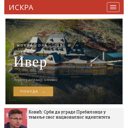
ИСКРА
Навига
Ковић: Срби да уграде Пребиловце у
темеље свог националног идентитета