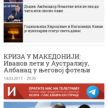
Додик: Амбасадор Немачке или не зна да
чита или свесно лаже
Годишњица Хирошиме и Нагасакија: Какав
је нуклеарни статус света данас
КРИЗА У МАКЕДОНИЈИ:
Иванов лети у Аустралију,
Албанац у његовој фотељи
14.03.2017. - 20:30