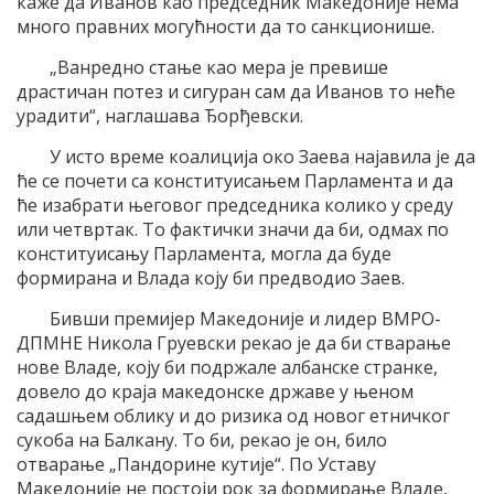
каже да Иванов као председник Македоније нема
много правних могућности да то санкционише.
„Ванредно стање као мера је превише
драстичан потез и сигуран сам да Иванов то неће
урадити“, наглашава Ђорђевски.
У исто време коалиција око Заева најавила је да
ће се почети са конституисањем Парламента и да
ће изабрати његовог председника колико у среду
или четвртак. То фактички значи да би, одмах по
конституисању Парламента, могла да буде
формирана и Влада коју би предводио Заев.
Бивши премијер Македоније и лидер ВМРО-
ДПМНЕ Никола Груевски рекао је да би стварање
нове Владе, коју би подржале албанске странке,
довело до краја македонске државе у њеном
садашњем облику и до ризика од новог етничког
сукоба на Балкану. То би, рекао је он, било
отварање „Пандорине кутије“. По Уставу
Македоније не постоји рок за формирање Владе,