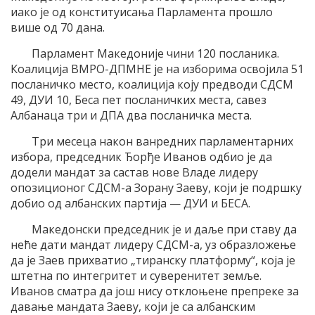
иако је од конституисања Парламента прошло
више од 70 дана.
Парламент Македоније чини 120 посланика.
Коалиција ВМРО-ДПМНЕ је на изборима освојила 51
посланичко место, коалиција коју предводи СДСМ
49, ДУИ 10, Беса пет посланичких места, савез
Албанаца три и ДПА два посланичка места.
Три месеца након ванредних парламентарних
избора, председник Ђорђе Иванов одбио је да
додели мандат за састав нове Владе лидеру
опозиционог СДСМ-а Зорану Заеву, који је подршку
добио од албанских партија — ДУИ и БЕСА.
Македонски председник је и даље при ставу да
неће дати мандат лидеру СДСМ-а, уз образложење
да је Заев прихватио „тиранску платформу“, која је
штетна по интегритет и суверенитет земље.
Иванов сматра да још нису отклоњене препреке за
давање мандата Заеву, који је са албанским