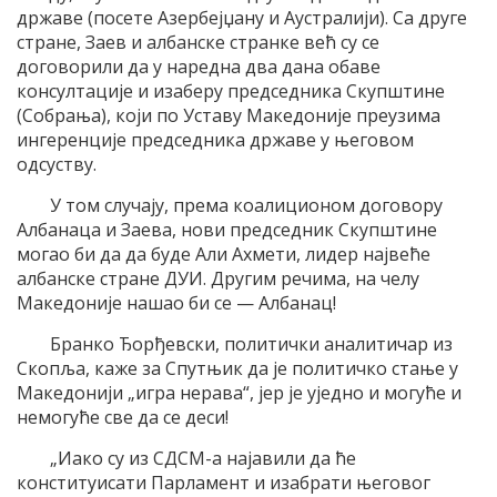
државе (посете Азербејџану и Аустралији). Са друге
стране, Заев и албанске странке већ су се
договорили да у наредна два дана обаве
консултације и изаберу председника Скупштине
(Собрања), који по Уставу Македоније преузима
ингеренције председника државе у његовом
одсуству.
У том случају, према коалиционом договору
Албанаца и Заева, нови председник Скупштине
могао би да да буде Али Ахмети, лидер највеће
албанске стране ДУИ. Другим речима, на челу
Македоније нашао би се — Албанац!
Бранко Ђорђевски, политички аналитичар из
Скопља, каже за Спутњик да је политичко стање у
Македонији „игра нерава“, јер је уједно и могуће и
немогуће све да се деси!
„Иако су из СДСМ-а најавили да ће
конституисати Парламент и изабрати његовог