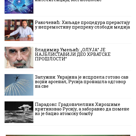
Ракочевић: Хиљаде процедура прерастају
у непремостиву препреку слободи медија
Владимир Умељић: „ОЛУЈА“ ЈЕ
НАЈБЛИСТАВИЈИ ДЕО ХРВАТСКЕ
ПРОШЛОСТИ“
Залужни: Украјина је исцрпела готово сав
војни арсенал, Русија пронашла одговор
на све
Парадокс: Градоначелник Хирошиме
критиковао Русију, а заборавио да помене
ко је бацио атомску бомбу