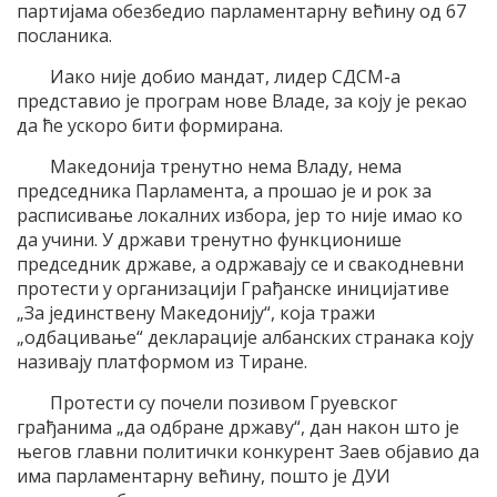
партијама обезбедио парламентарну већину од 67
посланика.
Иако није добио мандат, лидер СДСМ-а
представио је програм нове Владе, за коју је рекао
да ће ускоро бити формирана.
Македонија тренутно нема Владу, нема
председника Парламента, а прошао је и рок за
расписивање локалних избора, јер то није имао ко
да учини. У држави тренутно функционише
председник државе, а одржавају се и свакодневни
протести у организацији Грађанске иницијативе
„За јединствену Македонију“, која тражи
„одбацивање“ декларације албанских странака коју
називају платформом из Тиране.
Протести су почели позивом Груевског
грађанима „да одбране државу“, дан након што је
његов главни политички конкурент Заев објавио да
има парламентарну већину, пошто је ДУИ