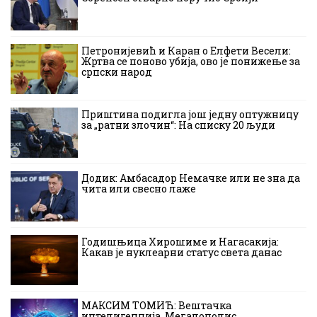
Петронијевић и Каран о Елфети Весели:
Жртва се поново убија, ово је понижење за
српски народ
Приштина подигла још једну оптужницу
за „ратни злочин“: На списку 20 људи
Додик: Амбасадор Немачке или не зна да
чита или свесно лаже
Годишњица Хирошиме и Нагасакија:
Какав је нуклеарни статус света данас
МАКСИМ ТОМИЋ: Вештачка
интелигенција, Мегалополис