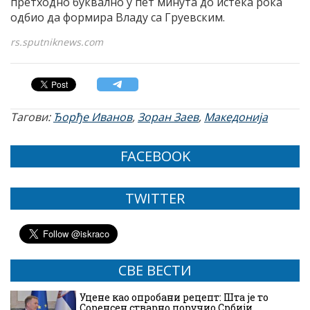
претходно буквално у пет минута до истека рока
одбио да формира Владу са Груевским.
rs.sputniknews.com
Тагови:
Ђорђе Иванов
,
Зоран Заев
,
Македонија
FACEBOOK
TWITTER
СВЕ ВЕСТИ
Уцене као опробани рецепт: Шта је то
Соренсен стварно поручио Србији