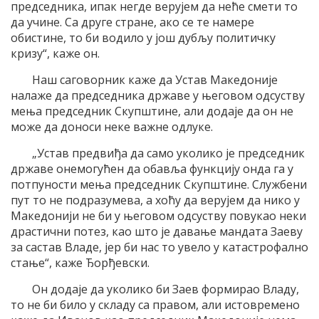
председника, ипак негде верујем да неће смети то
да учине. Са друге стране, ако се те намере
обистине, то би водило у још дубљу политичку
кризу“, каже он.
Наш саговорник каже да Устав Македоније
налаже да председника државе у његовом одсуству
мења председник Скупштине, али додаје да он не
може да доноси неке важне одлуке.
„Устав предвиђа да само уколико је председник
државе онемогућен да обавља функцију онда га у
потпуности мења председник Скупштине. Службени
пут то не подразумева, а хоћу да верујем да нико у
Македонији не би у његовом одсуству повукао неки
драстични потез, као што је давање мандата Заеву
за састав Владе, јер би нас то увело у катастрофално
стање“, каже Ђорђевски.
Он додаје да уколико би Заев формирао Владу,
то не би било у складу са правом, али истовремено