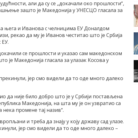
дућности, али да су се „докачали око прошлости“,
јашњење зашто је Македонија у УНЕСЦО гласала за
ора њега и Иванова с челницима ЕУ Доналдом
изи, рекао да му је Иванов честитао што је Србија
 ЕУ.
 докачили се прошлости и указао сам македонском
то је Македонија гласала за улазак Косова у
прекинули, јер смо видели да то оде много далеко
ио да није било добро што је у Србији постављена
епублика Македонија, на шта му је он узвратио са
а нека промене тај назив“.
вропљани и треба да знају у коју државу сад улазе.
инули, јер смо видели да то оде много далеко –