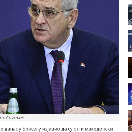
то: Спутњик
 данас у Бриселу изјавио да су он и македонски