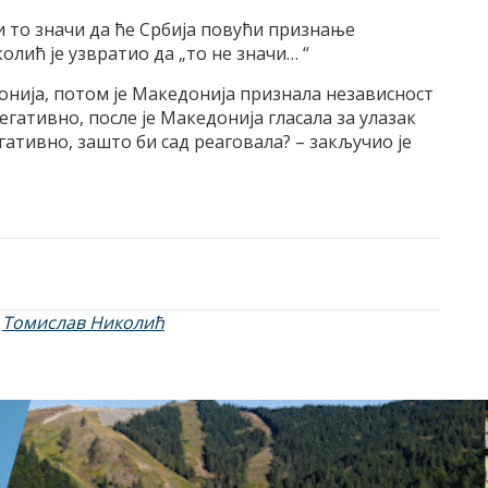
 то значи да ће Србија повући признање
лић је узвратио да „то не значи… “
донија, потом је Македонија признала независност
егативно, после је Македонија гласала за улазак
гативно, зашто би сад реаговала? – закључио је
,
Томислав Николић