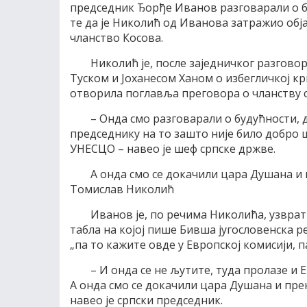
председник Ђорђе Иванов разговарали о бу
те да је Николић од Иванова затражио об
чланство Косова.
Николић је, после заједничког разгов
Туском и Јоханесом Ханом о избегличкој кр
отворила поглавља преговора о чланству с
– Онда смо разговарали о будућности,
председнику на то зашто није било добро ш
УНЕСЦО – навео је шеф српске држве.
А онда смо се докачили цара Душана и 
Томислав Николић
Иванов је, по речима Николића, узврат
табла на којој пише Бивша југословенска р
„па то кажите овде у Европској комисији, п
– И онда се не љутите, туда пролазе и Е
А онда смо се докачили цара Душана и прек
навео је српски председник.