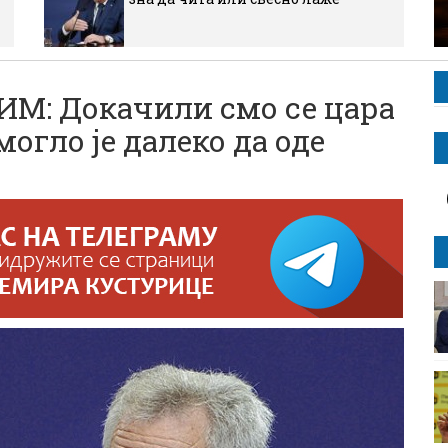
: Докачили смо се цара
огло је далеко да оде