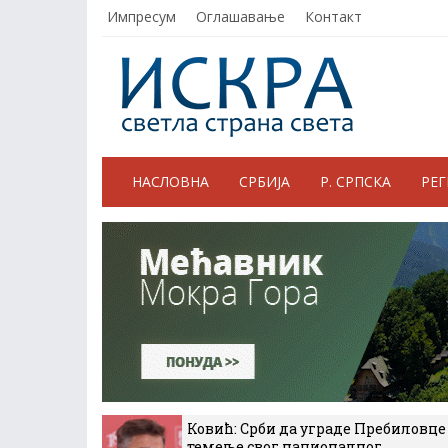
Импресум
Оглашавање
Контакт
НАСЛОВНА
СРБИЈА
Р. СРПСКА
РЕ
Ковић: Срби да уграде Пребиловце
темеље свог националног