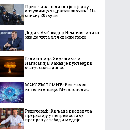
Приштина подигла још једну
оптужницу за „ратни злочин“: На
списку 20 људи
Додик: Амбасадор Немачке или не
зна да чита или свесно лаже
Годишњица Хирошиме и
Нагасакија: Какав је нуклеарни
статус света данас
МАКСИМ ТОМИЋ: Вештачка
интелигенција, Мегалополис
Ракочевић: Хиљаде процедура
прерастају у непремостиву
препреку слободи медија