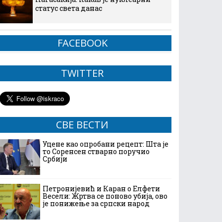
статус света данас
FACEBOOK
TWITTER
СВЕ ВЕСТИ
Уцене као опробани рецепт: Шта је
то Соренсен стварно поручио
Србији
Петронијевић и Каран о Елфети
Весели: Жртва се поново убија, ово
је понижење за српски народ