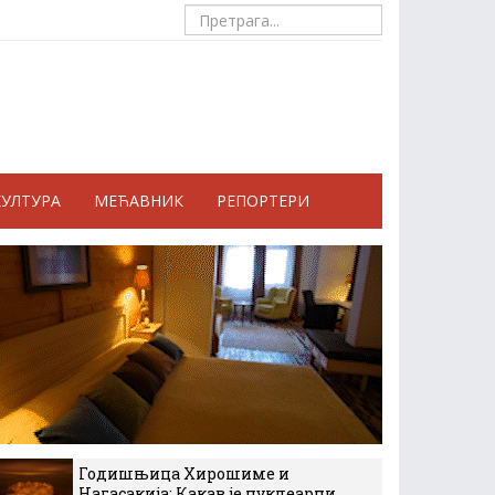
КУЛТУРА
МЕЋАВНИК
РЕПОРТЕРИ
Годишњица Хирошиме и
Нагасакија: Какав је нуклеарни