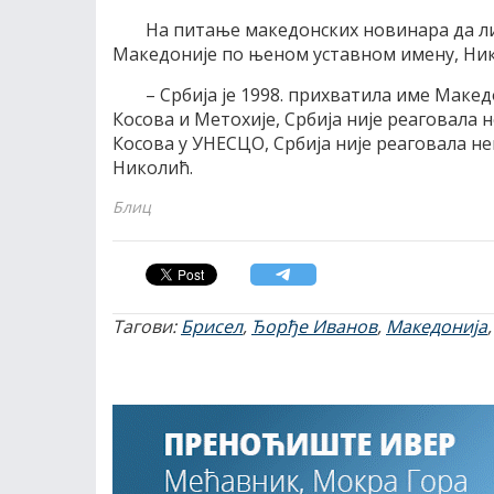
На питање македонских новинара да ли
Македоније по њеном уставном имену, Нико
– Србија је 1998. прихватила име Маке
Косова и Метохије, Србија није реаговала н
Косова у УНЕСЦО, Србија није реаговала не
Николић.
Блиц
Тагови:
Брисел
,
Ђорђе Иванов
,
Македонија