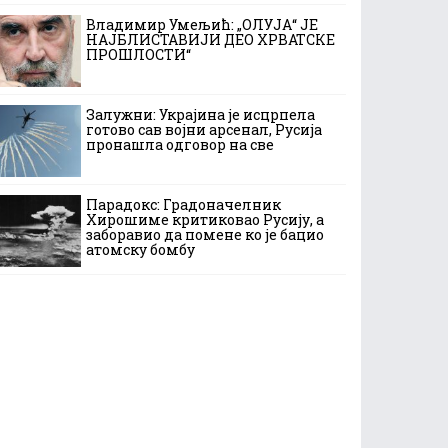
Владимир Умељић: „ОЛУЈА“ ЈЕ
НАЈБЛИСТАВИЈИ ДЕО ХРВАТСКЕ
ПРОШЛОСТИ“
Залужни: Украјина је исцрпела
готово сав војни арсенал, Русија
пронашла одговор на све
Парадокс: Градоначелник
Хирошиме критиковао Русију, а
заборавио да помене ко је бацио
атомску бомбу