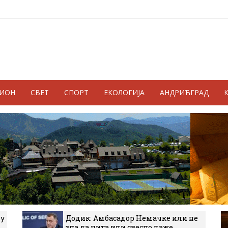
ГИОН
СВЕТ
СПОРТ
ЕКОЛОГИЈА
АНДРИЋГРАД
 у
Додик: Амбасадор Немачке или не
зна да чита или свесно лаже