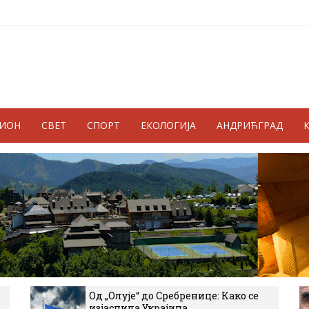
ГИОН
СВЕТ
СПОРТ
ЕКОЛОГИЈА
АНДРИЋГРАД
Од „Олује“ до Сребренице: Како се
изјаснила Украјина