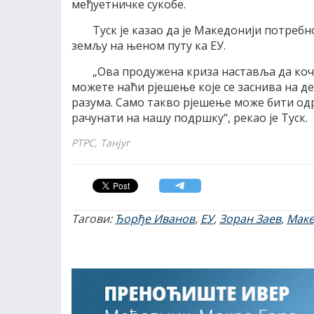
међуетничке сукобе.
Туск је казао да је Македонији потребн
земљу на њеном путу ка ЕУ.
„Ова продужена криза наставља да коч
можете наћи рјешење које се заснива на 
разума. Само такво рјешење може бити од
рачунати на нашу подршку“, рекао је Туск.
РТРС, Танјуг
Тагови:
Ђорђе Иванов
,
ЕУ
,
Зоран Заев
,
Маке