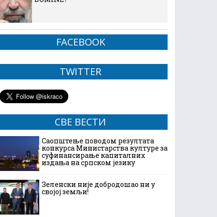
FACEBOOK
TWITTER
СВЕ ВЕСТИ
Саопштење поводом резултата
конкурса Министарства културе за
суфинансирање капиталних
издања на српском језику
Зеленски није добродошао ни у
својој земљи!