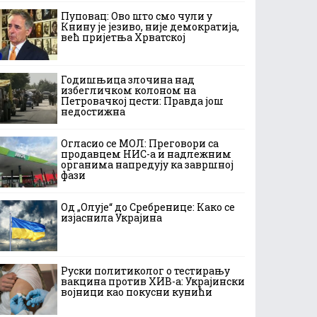
Пуповац: Ово што смо чули у
Книну је језиво, није демократија,
већ пријетња Хрватској
Годишњица злочина над
избегличком колоном на
Петровачкој цести: Правда још
недостижна
Огласио се МОЛ: Преговори са
продавцем НИС-а и надлежним
органима напредују ка завршној
фази
Од „Олује“ до Сребренице: Како се
изјаснила Украјина
Руски политиколог о тестирању
вакцина против ХИВ-а: Украјински
војници као покусни кунићи