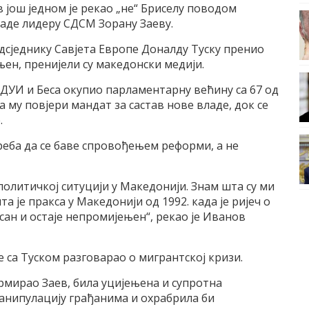
још једном је рекао „не“ Бриселу поводом
ладе лидеру СДСМ Зорану Заеву.
редсједнику Савјета Европе Доналду Туску пренио
њен, пренијели су македонски медији.
а ДУИ и Беса окупио парламентарну већину са 67 од
а му повјери мандат за састав нове владе, док се
.
еба да се баве спровођењем реформи, а не
политичкој ситуцији у Македонији. Знам шта су ми
а је пракса у Македонији од 1992. када је ријеч о
асан и остаје непромијењен“, рекао је Иванов
е са Туском разговарао о мигрантској кризи.
формирао Заев, била уцијењена и супротна
анипулацију грађанима и охрабрила би