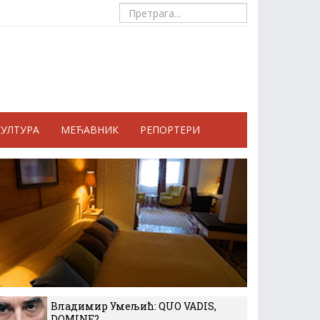
КУЛТУРА
МЕЋАВНИК
РЕПОРТЕРИ
Владимир Умељић: QUO VADIS,
DOMINE?