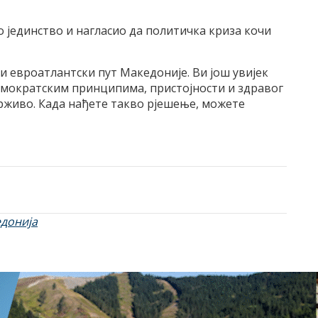
о јединство и нагласио да политичка криза кочи
и евроатлантски пут Македоније. Ви још увијек
демократским принципима, пристојности и здравог
рживо. Када нађете такво рјешење, можете
донија