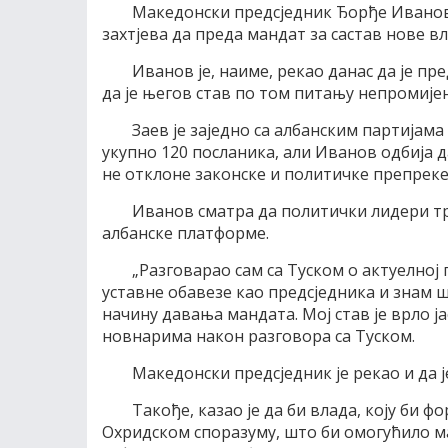
Македонски предсједник Ђорђе Иванов 
захтјева да преда мандат за састав нове в
Иванов је, наиме, рекао данас да је п
да је његов став по том питању непромије
Заев је заједно са албанским партијам
укупно 120 посланика, али Иванов одбија д
не отклоне законске и политичке препреке
Иванов сматра да политички лидери тр
албанске платформе.
„Разговарао сам са Туском о актуелној 
уставне обавезе као предсједника и знам шт
начину давања мандата. Мој став је врло ј
новнарима након разговора са Туском.
Македонски предсједник је рекао и да ј
Такође, казао је да би влада, коју би 
Охридском споразуму, што би омогућило м