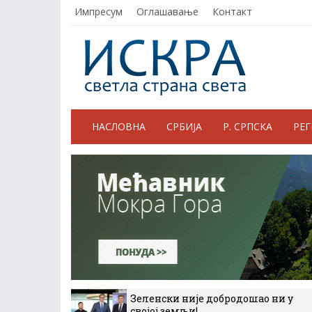
Импресум
Оглашавање
Контакт
НАСЛОВНА
СРБИЈА
Р. СРПСКА
РЕ
Зеленски није добродошао ни у
својој земљи!