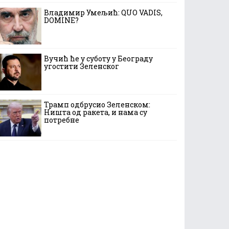
Владимир Умељић: QUO VADIS,
DOMINE?
Вучић ће у суботу у Београду
угостити Зеленског
Трамп одбрусио Зеленском:
Ништа од ракета, и нама су
потребне