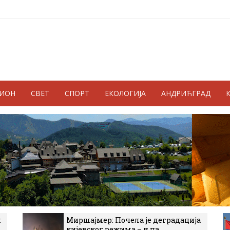
ГИОН
СВЕТ
СПОРТ
ЕКОЛОГИЈА
АНДРИЋГРАД
к
Миршајмер: Почела је деградација
кијевског режима – и на