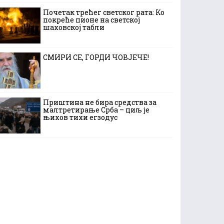
Почетак трећег светског рата: Ко
покреће пионе на светској
шаховској табли
СМИРИ СЕ, ГОРДИ ЧОВЈЕЧЕ!
Приштина не бира средства за
малтретирање Срба – циљ је
њихов тихи егзодус