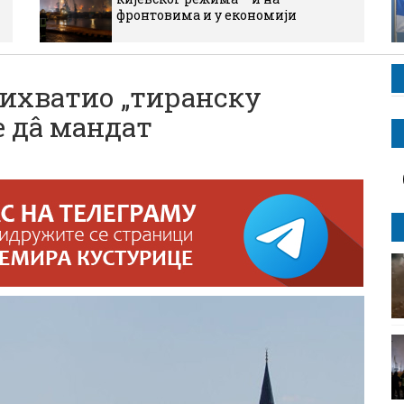
фронтовима и у економији
ихватио „тиранску
е дâ мандат