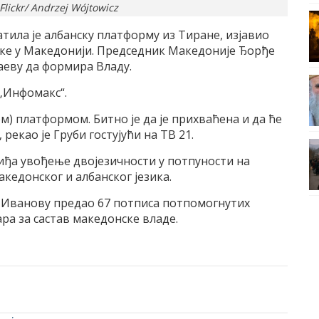
lickr/ Andrzej Wójtowicz
ила је албанску платформу из Тиране, изјавио
анке у Македонији. Председник Македоније Ђорђе
аеву да формира Владу.
 „Инфомакс“.
ом) платформом. Битно је да је прихваћена и да ће
рекао је Груби гостујући на ТВ 21.
иђа увођење двојезичности у потпуности на
кедонског и албанског језика.
 Иванову предао 67 потписа потпомогнутих
ра за састав македонске владе.