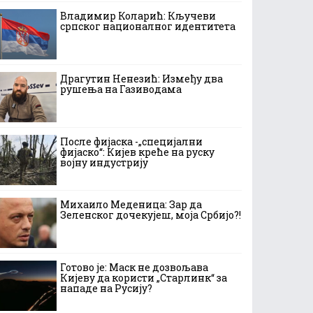
Владимир Коларић: Кључеви
српског националног идентитета
Драгутин Ненезић: Између два
рушења на Газиводама
После фијаска -„специјални
фијаско“: Кијев креће на руску
војну индустрију
Михаило Меденица: Зар да
Зеленског дочекујеш, моја Србијо?!
Готово је: Маск не дозвољава
Кијеву да користи „Старлинк“ за
нападе на Русију?