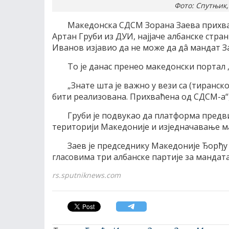
Фото: Спутњик,F
Македонска СДСМ Зорана Заева прихват
Артан Груби из ДУИ, најјаче албанске стр
Иванов изјавио да не може да дâ мандат З
То је данас пренео македонски портал
„Знате шта је важно у вези са (тиранск
бити реализована. Прихваћена од СДСМ-а“, 
Груби је подвукао да платформа предв
територији Македоније и изједначавање ма
Заев је председнику Македоније Ђорђу
гласовима три албанске партије за мандата
rs.sputniknews.com