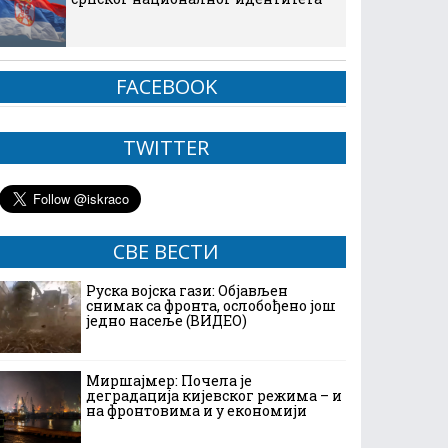
FACEBOOK
TWITTER
СВЕ ВЕСТИ
Руска војска гази: Објављен
снимак са фронта, ослобођено још
једно насеље (ВИДЕО)
Миршајмер: Почела је
деградација кијевског режима – и
на фронтовима и у економији