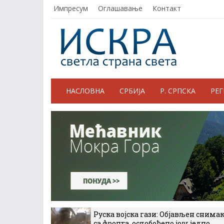
Импресум
Оглашавање
Контакт
НАСЛОВНА
СРБИЈА
Р. СРПСКА
РЕ
Руска војска гази: Објављен снима
са фронта, ослобођено још једно