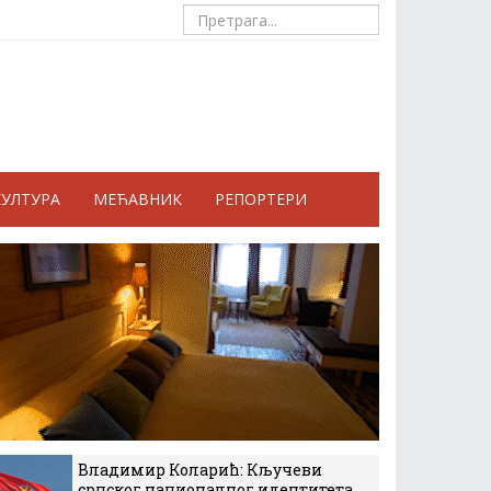
КУЛТУРА
МЕЋАВНИК
РЕПОРТЕРИ
Владимир Коларић: Кључеви
српског националног идентитета