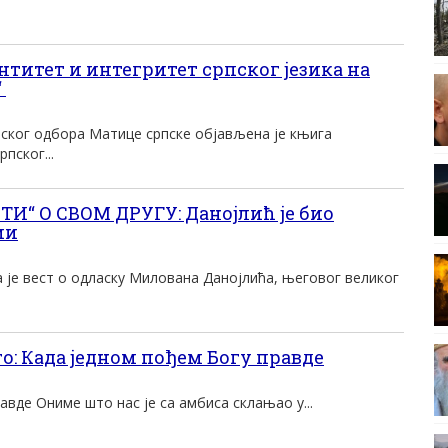
титет и интегритет српског језика на
“
ског одбора Матице српске објављена је књига
пског...
И“ О СВОМ ДРУГУ: Данојлић је био
ми
 је вест о одласку Милована Данојлића, његовог великог
го: Када једном пођем Богу правде
авде Ониме што нас је са амбиса склањао у...