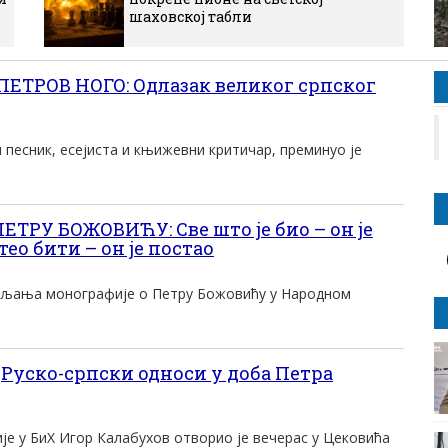
шаховској табли
ЕТРОВ НОГО: Одлазак великог српског
 песник, есејиста и књижевни критичар, преминуо је
РУ БОЖОВИЋУ: Све што је био – он је
хтео бити – он је постао
ња монографије о Петру Божовићу у Народном
„Руско-српски односи у доба Петра
је у БиХ Игор Калабухов отворио је вечерас у Цековића