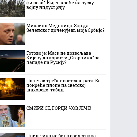
фијаско“: Кијев креће на руску
војну индустрију
Михаило Меденица: Зар да
Зеленског дочекујеш, моја Србијо?!
Готово је: Маск не дозвољава
Кијеву да користи „Старлинк“ за
нападе на Русију?
Почетак трећег светског рата: Ко
покреће пионе на светској
шаховској табли
СМИРИ СЕ, ГОРДИ ЧОВЈЕЧЕ!
Приштина не бира средства за