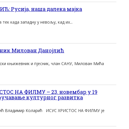
: Русија, наша далека мајка
 тек када западну у невољу, кад их...
ник Милован Данојлић
пски књижевник и пјесник, члан САНУ, Милован Мића
ТОС НА ФИЛМУ – 23. новембар у 19
роучавање културног развитка
вић Владимир Коларић ИСУС ХРИСТОС НА ФИЛМУ је