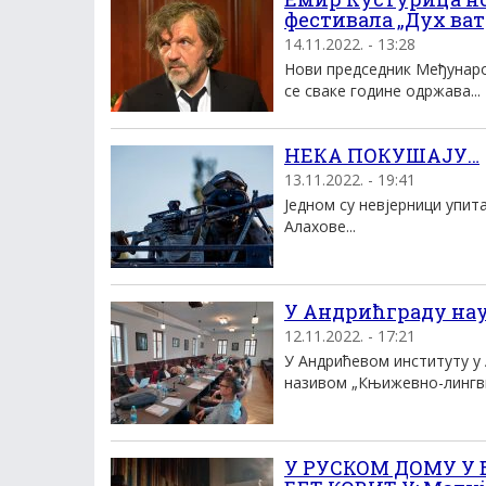
фестивала „Дух ват
14.11.2022. - 13:28
Нови председник Међунаро
се сваке године одржава...
НЕКА ПОКУШАЈУ…
13.11.2022. - 19:41
Једном су невјерници упит
Алахове...
У Андрићграду науч
12.11.2022. - 17:21
У Андрићевом институту у
називом „Књижевно-лингви
У РУСКОМ ДОМУ У