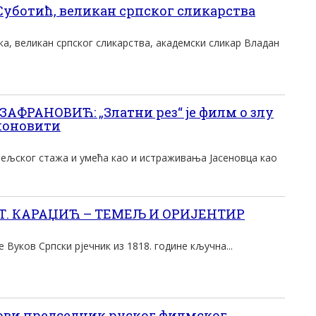
уботић, великан српског сликарства
а, великан српског сликарства, академски сликар Владан
ФРАНОВИЋ: „Златни рез“ је филм о злу
 поновити
тељског стажа и умећа као и истраживања Јасеновца као
 СТ. КАРАЏИЋ – ТЕМЕЉ И ОРИЈЕНТИР
 Вуков Српски рјечник из 1818. године кључна...
ови председник руског филмског