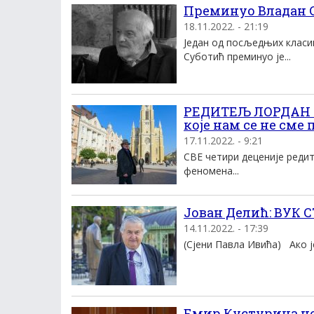
Преминуо Владан С
18.11.2022. - 21:19
Један од посљедњих класик
Суботић преминуо је...
РЕДИТЕЉ ЛОРДАН ЗА
које нам се не сме
17.11.2022. - 9:21
СВЕ четири деценије реди
феномена...
Јован Делић: ВУК
14.11.2022. - 17:39
(Сјени Павла Ивића) Ако је
Емир Кустурица н