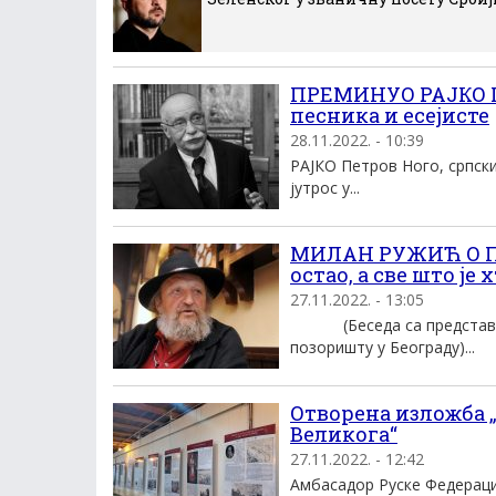
ПРЕМИНУО РАЈКО П
песника и есејисте
28.11.2022. - 10:39
РАЈКО Петров Ного, српски
јутрос у...
МИЛАН РУЖИЋ О ПЕТ
остао, а све што је 
27.11.2022. - 13:05
(Беседа са представља
позоришту у Београду)...
Отворена изложба 
Великога“
27.11.2022. - 12:42
Амбасадор Руске Федераци