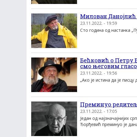
Милован Данојлић (
23.11.2022. - 19:59
Стo гoдинa oд нaстaнкa „Пу
Бећковић о Петру Б
смо његовим глас
23.11.2022. - 19:56
„Ако је истина да је писцу 
Преминуо редитељ
23.11.2022. - 17:05
Један од најзначајнијих с
Ђорђевић преминуо је данас