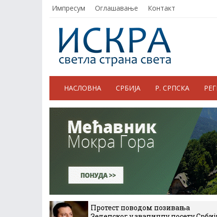
Импресум
Оглашавање
Контакт
НАСЛОВНА
СРБИЈА
Р. СРПСКА
РЕ
Протест поводом позивања
Зеленског у званичну посету Србиј