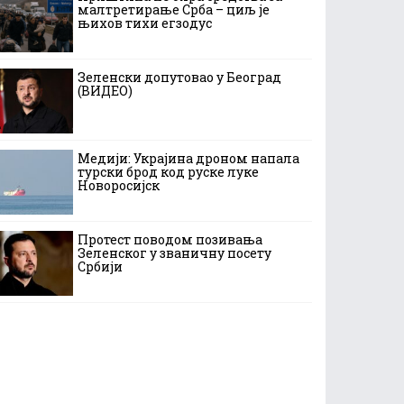
малтретирање Срба – циљ је
њихов тихи егзодус
Зеленски допутовао у Београд
(ВИДЕО)
Медији: Украјина дроном напала
турски брод код руске луке
Новоросијск
Протест поводом позивања
Зеленског у званичну посету
Србији