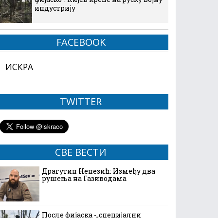
индустрију
FACEBOOK
ИСКРА
TWITTER
СВЕ ВЕСТИ
Драгутин Ненезић: Између два
рушења на Газиводама
После фијаска -„специјални