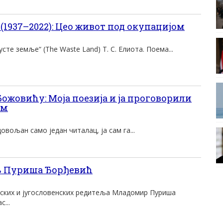
1937–2022): Цео живот под окупацијом
стe зeмљe“ (The Waste Land) T. С. Eлиoтa. Пoeмa...
ожовићу: Моја поезија и ја проговорили
ом
довољан само један читалац, ја сам га...
 Пуриша Ђорђевић
рпских и југословенских редитеља Младомир Пуриша
...