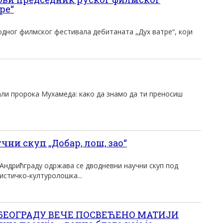
ре“
дног филмског фестивала дебитаната „Дух ватре“, који
али пророка Мухамеда: како да знамо да ти преносиш
ни скуп „Добар, лош, зао“
 Андрићграду одржава се дводневни научни скуп под
стичко-културолошка...
 БЕОГРАДУ ВЕЧЕ ПОСВЕЋЕНО МАТИЈИ