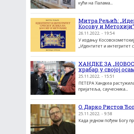
кући на Палама...
Митра Рељић: „Иден
Косову и Метохији
26.11.2022. - 19:54
У издању Косовскометохиј
„Идентитет и интегритет ср
ХАНДКЕ ЗА „НОВОСТ
храбар у својој оса
25.11.2022. - 15:51
ПЕТЕРА Хандкеа растужила
пријатеља, саучесника...
O. Дарко Ристов Ђо
25.11.2022. - 9:58
Када једном пођем Богу пр