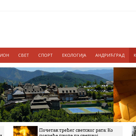
ГИОН
СВЕТ
СПОРТ
ЕКОЛОГИЈА
АНДРИЋГРАД
Почетак трећег светског рата: Ко
и
покреће пионе на светској