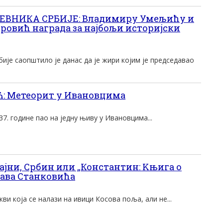
НИКА СРБИЈЕ: Владимиру Умељићу и
ровић награда за најбољи историјски
је саопштило је данас да је жири којим је председавао
 Метеорит у Ивановцима
937. године пао на једну њиву у Ивановцима...
ајни, Србин или „Константин: Kњига о
ава Станковића
ви која се налази на ивици Косова поља, али не...