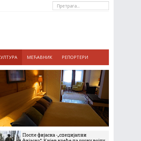
КУЛТУРА
МЕЋАВНИК
РЕПОРТЕРИ
После фијаска -„специјални
фијаско“: Кијев креће на руску војну