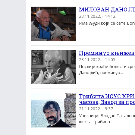
МИЛОВАН ДАНОЈЛИЋ
23.11.2022. - 14:12
Има људи који се сете Бога
Преминуо књижев
23.11.2022. - 14:05
Послије краће болести ср
Данојлић, преминуо...
Трибина ИСУС ХРИС
часова, Завод за п
21.11.2022. - 9:37
Учесници: Владан Татало
шеста трибина...