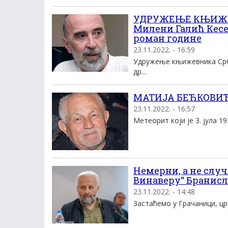
УДРУЖЕЊЕ КЊИЖЕВ
Милени Галић Кесе
роман године
23.11.2022. - 16:59
Удружење књижевника Срби
др...
МАТИЈА БЕЋКОВИЋ:
23.11.2022. - 16:57
Mетеорит који је 3. јула 1
Немерни, а не случ
Винаверу“ Бранисл
23.11.2022. - 14:48
Застаћемо у Грачаници, црк