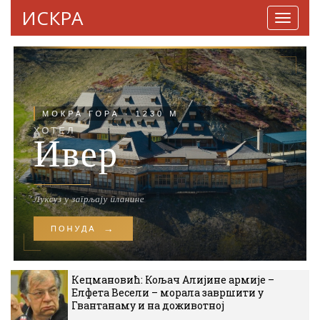
ИСКРА
Навига
Кецмановић: Кољач Алијине армије –
Елфета Весели – морала завршити у
Гвантанаму и на доживотној