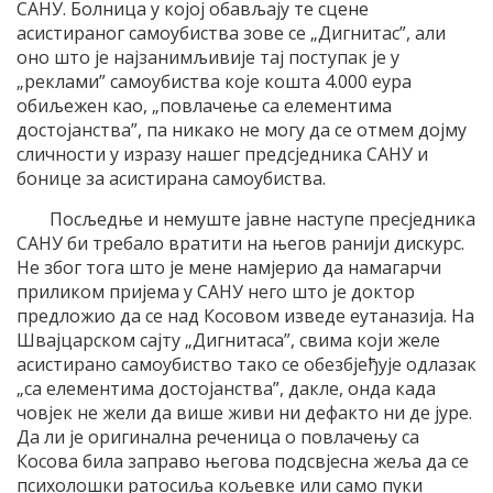
САНУ. Болница у којој обављају те сцене
асистираног самоубиства зове се „Дигнитас”, али
оно што је најзанимљивије тај поступак је у
„реклами” самоубиства које кошта 4.000 еура
обиљежен као, „повлачење са елементима
достојанства”, па никако не могу да се отмем дојму
сличности у изразу нашег предсједника САНУ и
бонице за асистирана самоубиства.
Посљедње и немуште јавне наступе пресједника
САНУ би требало вратити на његов ранији дискурс.
Не због тога што је мене намјерио да намагарчи
приликом пријема у САНУ него што је доктор
предложио да се над Косовом изведе еутаназија. На
Швајцарском сајту „Дигнитаса”, свима који желе
асистирано самоубиство тако се обезбјеђује одлазак
„са елементима достојанства”, дакле, онда када
човјек не жели да више живи ни дефакто ни де јуре.
Да ли је оригинална реченица о повлачењу са
Косова била заправо његова подсвјесна жеља да се
психолошки ратосиља кољевке или само пуки