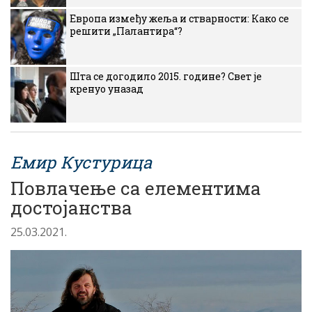
Европа између жеља и стварности: Како се
решити „Палантира“?
Шта се догодило 2015. године? Свет је
кренуо уназад
Емир Кустурица
Повлачење са елементима
достојанства
25.03.2021.