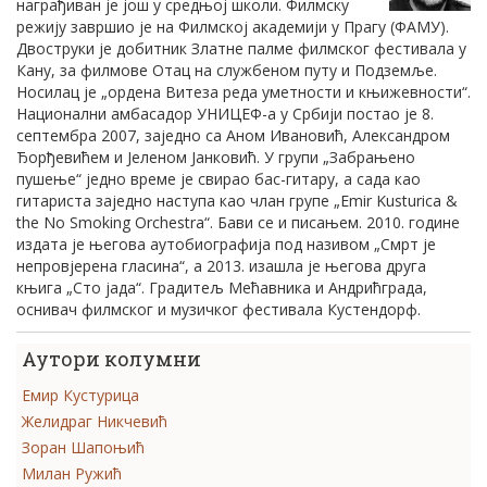
награђиван је још у средњој школи. Филмску
режију завршио је на Филмској академији у Прагу (ФАМУ).
Двоструки је добитник Златне палме филмског фестивала у
Кану, за филмове Отац на службеном путу и Подземље.
Носилац је „ордена Витеза реда уметности и књижевности“.
Национални амбасадор УНИЦЕФ-а у Србији постао је 8.
септембра 2007, заједно са Аном Ивановић, Александром
Ђорђевићем и Јеленом Јанковић. У групи „Забрањено
пушење“ једно време је свирао бас-гитару, а сада као
гитариста заједно наступа као члан групе „Emir Kusturica &
the No Smoking Orchestra“. Бави се и писањем. 2010. године
издата је његова аутобиографија под називом „Смрт је
непровјерена гласина“, а 2013. изашла је његова друга
књига „Сто јада“. Градитељ Мећавника и Андрићграда,
оснивач филмског и музичког фестивала Кустендорф.
Аутори колумни
Емир Кустурица
Желидраг Никчевић
Зоран Шапоњић
Милан Ружић