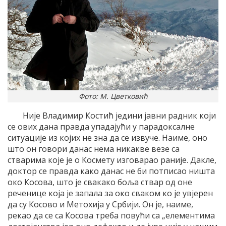
Фото: М. Цветковић
Није Владимир Костић једини јавни радник који
се ових дана правда упадајући у парадоксалне
ситуације из којих не зна да се извуче. Наиме, оно
што он говори данас нема никакве везе са
стварима које је о Космету изговарао раније. Дакле,
доктор се правда како данас не би потписао ништа
око Косова, што је свакако боља ствар од оне
реченице која је запала за око сваком ко је увјерен
да су Косово и Метохија у Србији. Он је, наиме,
рекао да се са Косова треба повући са „елементима