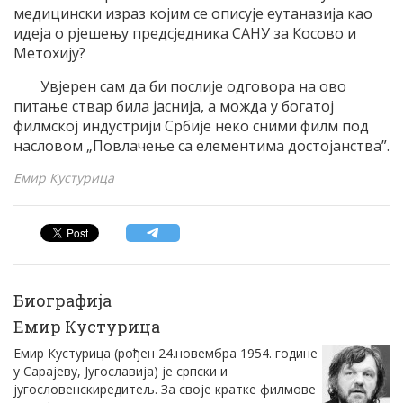
медицински израз којим се описује еутаназија као
идеја о рјешењу предсједника САНУ за Косово и
Метохију?
Увјерен сам да би послије одговора на ово
питање ствар била јаснија, а можда у богатој
филмској индустрији Србије неко сними филм под
насловом „Повлачење са елементима достојанства”.
Емир Кустурица
Биографија
Емир Кустурица
Емир Кустурица (рођен 24.новембра 1954. године
у Сарајеву, Југославија) је српски и
југословенскиредитељ. За своје кратке филмове