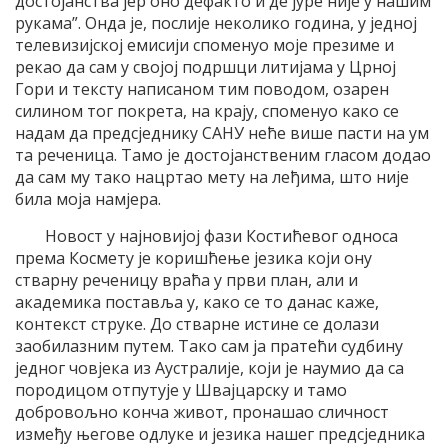
достојанства јер оно дефакто и де јуре није у нашим
рукама”. Онда је, послије неколико година, у једној
телевизијској емисији споменуо моје презиме и
рекао да сам у својој подршци литијама у Црној
Гори и тексту написаном тим поводом, озарен
силином тог покрета, на крају, споменуо како се
надам да предсједнику САНУ неће више пасти на ум
та реченица. Тамо је достојанственим гласом додао
да сам му тако нацртао мету на леђима, што није
била моја намјера.
Новост у најновијој фази Костићевог односа
према Космету је коришћење језика који ону
стварну реченицу враћа у први план, али и
академика поставља у, како се то данас каже,
контекст струке. До стварне истине се долази
заобилазним путем. Тако сам ја пратећи судбину
једног човјека из Аустралије, који је наумио да са
породицом отпутује у Швајцарску и тамо
добровољно конча живот, пронашао сличност
између његове одлуке и језика нашег предсједника