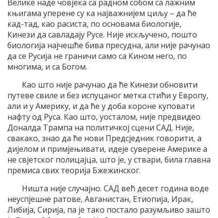
Велике наде човјека са радном собом са лажним
књигама уперене су ка најважнијем циљу – да ће
кад-тад, као расиста, по основама биологије,
Кинези да савладају Русе. Није искључено, пошто
биологија најчешће бива пресудна, али није рачунао
да се Русија не граничи само са Кином него, по
многима, и са Богом.
Као што није рачунао да ће Кинези обновити
путеве свиле и без испуцаног метка стићи у Европу,
али и у Америку, и да ће у доба короне куповати
нафту од Руса. Као што, уосталом, није предвидео
Доналда Трампа на политичкој сцени САД. Није,
свакако, знао да ће нови Предсједник говорити, а
дијелом и примјењивати, идеје суверене Америке а
не свјетског полицајца, што је, у ствари, била главна
премиса свих теорија Бжежинског.
Ништа није случајно. САД већ десет година воде
неуспјешне ратове, Авганистан, Етиопија, Ирак,
Либија, Сирија, па је тако постало разумљиво зашто