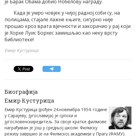
је Барак Обама добио Нобелову награду.
Када је умро човјек у чијој радној соби су, на
полицама, стајале лажне књиге, сигурно није
прошао кроз врата вјечности и закорачио у рај који
је Хорхе Луис Борхес замишљао као неку врсту
библиотеке!
Емир Кустурица
Биографија
Емир Кустурица
Емир Кустурица (рођен 24.новембра 1954. године
у Сарајеву, Југославија) је српски и
југословенскиредитељ. За своје кратке филмове
награђиван је још у средњој школи. Филмску
режију завршио је на Филмској академији у Прагу (ФАМУ).