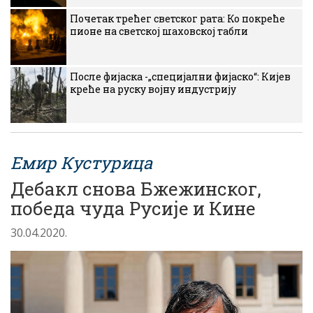
Почетак трећег светског рата: Ко покреће
пионе на светској шаховској табли
После фијаска -„специјални фијаско“: Кијев
креће на руску војну индустрију
Емир Кустурица
Дебакл снова Бжежинског,
победа чуда Русије и Кине
30.04.2020.