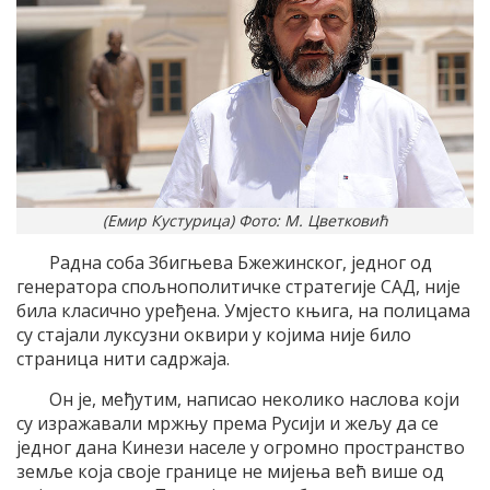
(Емир Кустурица) Фото: М. Цветковић
Радна соба Збигњева Бжежинског, једног од
генератора спољнополитичке стратегије САД, није
била класично уређена. Умјесто књига, на полицама
су стајали луксузни оквири у којима није било
страница нити садржаја.
Он је, међутим, написао неколико наслова који
су изражавали мржњу према Русији и жељу да се
једног дана Кинези населе у огромно пространство
земље која своје границе не мијења већ више од