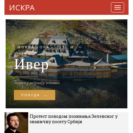
ИСКРА
Навига
Протест поводом позивања Зеленског у
званичну посету Србији