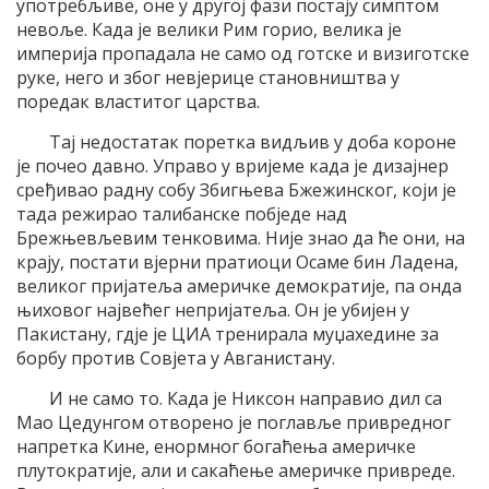
употребљиве, оне у другој фази постају симптом
невоље. Када је велики Рим горио, велика је
империја пропадала не само од готске и визиготске
руке, него и због невјерице становништва у
поредак властитог царства.
Тај недостатак поретка видљив у доба короне
је почео давно. Управо у вријеме када је дизајнер
сређивао радну собу Збигњева Бжежинског, који је
тада режирао талибанске побједе над
Брежњевљевим тенковима. Није знао да ће они, на
крају, постати вјерни пратиоци Осаме бин Ладена,
великог пријатеља америчке демократије, па онда
њиховог највећег непријатеља. Он је убијен у
Пакистану, гдје је ЦИА тренирала муџахедине за
борбу против Совјета у Авганистану.
И не само то. Када је Никсон направио дил са
Мао Цедунгом отворено је поглавље привредног
напретка Кине, енормног богаћења америчке
плутократије, али и сакаћење америчке привреде.