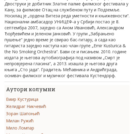
Двоструки је добитник Златне палме филмског фестивала у
Кану, за филмове Отац на службеном путу и Подземље.
Носилац је „ордена Витеза реда уметности и књижевности“.
Национални амбасадор УНИЦЕФ-а у Србији постао је 8.
септембра 2007, заједно са Аном Ивановић, Александром
Ђорђевићем и Јеленом Јанковић. У групи „Забрањено
пушење“ једно време је свирао бас-гитару, а сада као
гитариста заједно наступа као члан групе „Emir Kusturica &
the No Smoking Orchestra“. Бави се и писањем. 2010. године
издата је његова аутобиографија под називом „Смрт је
непровјерена гласина“, а 2013. изашла је његова друга
књига „Сто јада“. Градитељ Мећавника и Андрићграда,
оснивач филмског и музичког фестивала Кустендорф.
Аутори колумни
Емир Кустурица
Желидраг Никчевић
Зоран Шапоњић
Милан Ружић
Мило Ломпар