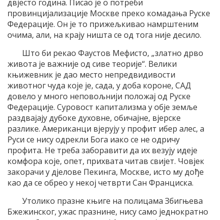
двјесто година. Писао је о потреби
провинцијализације Москве преко комадања Руске
Федерације. Он је то прижељкивао намрштеним
очима, али, на крају ништа се од тога није десило.
Што би рекао Фаустов Мефисто, „златно дрво
живота је важније од сиве теорије“. Велики
књижевник је дао место непредвидивости
животног чуда које је, сада, у доба короне, САД
довело у много неповољнији положај од Руске
Федерације. Суровост капитализма у обје земље
раздвајају дубоке духовне, обичајне, вјерске
разлике. Американци вјерују у профит ибер алес, а
Руси се нису одрекли Бога иако се не одричу
профита. Не треба заборавити да их везују идеје
комфора које, опет, прихвата читав свијет. Човјек
закорачи у дјелове Пекинга, Москве, исто му дође
као да се обрео у некој четврти Сан Франциска.
Утолико празне књиге на полицама Збигњева
Бжежинског, ужас празнине, нису само једнократно