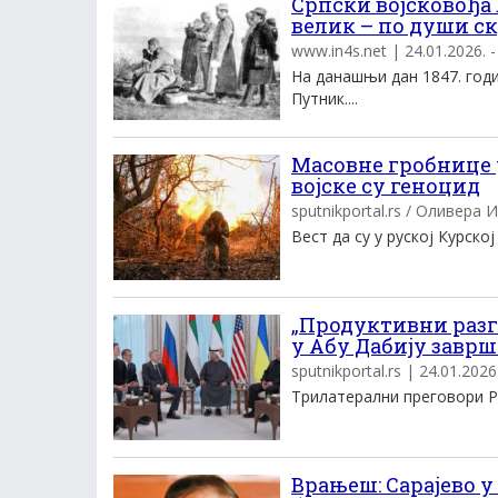
Српски војсковођа
велик – по души с
www.in4s.net | 24.01.2026. -
На данашњи дан 1847. годи
Путник....
Масовне гробнице у
војске су геноцид
sputnikportal.rs / Оливера 
Вест да су у руској Курско
„Продуктивни разго
у Абу Дабију заврш
sputnikportal.rs | 24.01.2026.
Трилатерални преговори Рус
Врањеш: Сарајево у