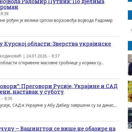
 Војвода Радомир Путник: По дјелима
кроман
 8:38
не рођен је велики српски војсковођа војвода Радомир
 Курској области: Зверства украјинске
Икодиновић | 24.01.2026. - 8:37
ј области откривене масовне гробнице у којима су...
вори“: Преговори Русије, Украјине и САД
ени, наставак у суботу
 - 8:36
ије, САД и Украјине у Абу Дабију завршени су за данас,...
 чуду – Вашингтон се више не обазире на