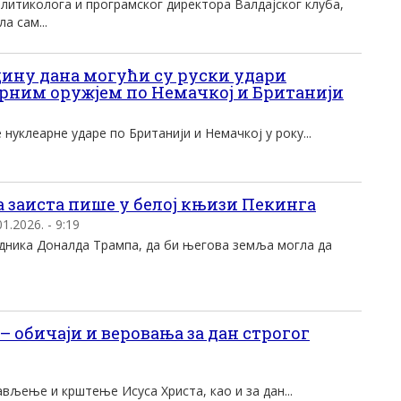
олитиколога и програмског директора Валдајског клуба,
а сам...
дину дана могући су руски удари
рним оружјем по Немачкој и Британији
нуклеарне ударе по Британији и Немачкој у року...
а заиста пише у белој књизи Пекинга
1.2026. - 9:19
дника Доналда Трампа, да би његова земља могла да
 обичаји и веровања за дан строгог
ављење и крштење Исуса Христа, као и за дан...