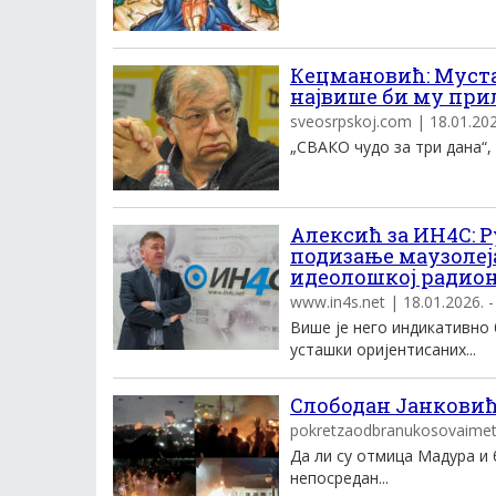
Кецмановић: Муста
највише би му при
sveosrpskoj.com | 18.01.2026
„СВАКО чудо за три дана“, 
Алексић за ИН4С: 
подизање маузолеј
идеолошкој радио
www.in4s.net | 18.01.2026. -
Више је него индикативно
усташки оријентисаних...
Слободан Јанковић
pokretzaodbranukosovaimetoh
Да ли су отмица Мадура и 
непосредан...