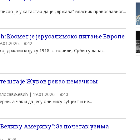
исао је у катастар да је „држава“ власник православног...
ћ: Космет је јерусалимско питање Европе
.01.2026. - 8:42
ој држави коју су 1918. створили, Срби су данас...
ете шта је Жуков рекао немачком
илосављевић | 19.01.2026. - 8:40
и, а чак и да јесу они нису субјект и не...
„Велику Америку“: За почетак узима
6. - 8:39