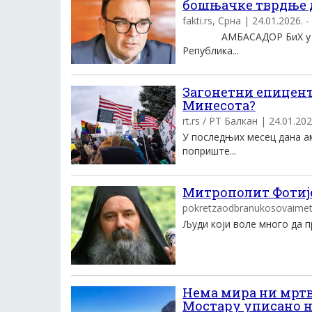
бошњачке тврдње д
fakti.rs, Срна | 24.01.2026. -
АMБАСАДОР БиХ у Србиј
Република...
Загонетни епицент
Минесота?
rt.rs / РТ Балкан | 24.01.202
У последњих месец дана а
поприште...
Митрополит Фотије
pokretzaodbranukosovaimetoh
Људи који воле много да пр
Нема мира ни мртв
Мостару уписано н