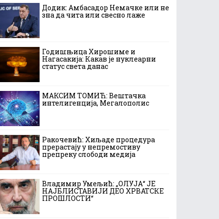
Додик: Амбасадор Немачке или не
зна да чита или свесно лаже
Годишњица Хирошиме и
Нагасакија: Какав је нуклеарни
статус света данас
МАКСИМ ТОМИЋ: Вештачка
интелигенција, Мегалополис
Ракочевић: Хиљаде процедура
прерастају у непремостиву
препреку слободи медија
Владимир Умељић: „ОЛУЈА“ ЈЕ
НАЈБЛИСТАВИЈИ ДЕО ХРВАТСКЕ
ПРОШЛОСТИ“