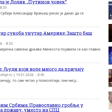
а је Додик „Путинов човек“
 8:35
и Александар Врањеш рекао је данас да се
ар сукоба унутар Америке: Зашто баш
6. - 8:33
меричка савезна држава Минесота појавила се као главно
: Људи који воле много да причају
ije.rs | 19.01.2026. - 8:45
ичају, то сам читао у психологији, они нису...
им Србима: Православно гробље у
а државу, уместо на СПЦ