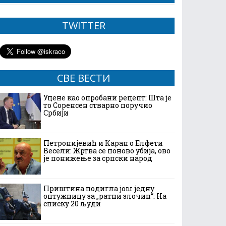
TWITTER
СВЕ ВЕСТИ
Уцене као опробани рецепт: Шта је
то Соренсен стварно поручио
Србији
Петронијевић и Каран о Елфети
Весели: Жртва се поново убија, ово
је понижење за српски народ
Приштина подигла још једну
оптужницу за „ратни злочин“: На
списку 20 људи