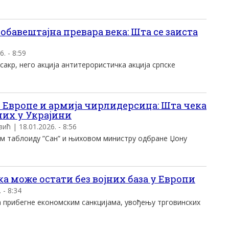
 обавештајна превара века: Шта се заиста
6. - 8:59
сакр, него акција антитерористичка акција српске
т Европе и армија чирлидерсица: Шта чека
них у Украјини
зић | 18.01.2026. - 8:56
ом таблоиду ”Сан” и њиховом министру одбране Џону
 може остати без војних база у Европи
 - 8:34
а прибегне економским санкцијама, увођењу трговинских