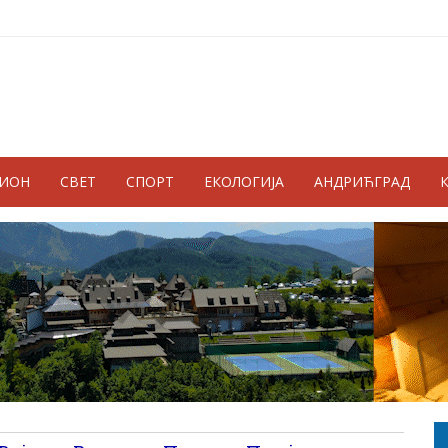
ГИОН
СВЕТ
СПОРТ
ЕКОЛОГИЈА
АНДРИЋГРАД