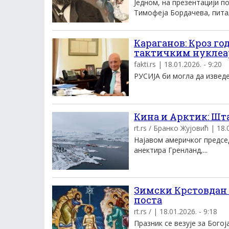
Једном, на презентацији п
Тимофеја Бордачева, питал
Караганов: Кроз го
тактичким нуклеа
fakti.rs | 18.01.2026. - 9:20
РУСИЈА би могла да изведе 
Кина и Арктик: Шт
rt.rs / Бранко Жујовић | 18.0
Најавом америчког предсе
анектира Гренланд,...
Зимски Крстовдан –
поста
rt.rs / | 18.01.2026. - 9:18
Празник се везује за Богој