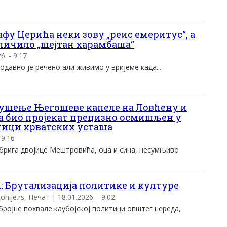
фу Церића неки зову „реис емеритус“, а
личило „шејтан харамбаша“
. - 9:17
одавно је речено али живимо у вријеме када...
Рушење Његошеве капеле на Ловћену и
а био пројекат прецизно осмишљен у
ници хрватских усташа
 9:16
 брига двојице Мештровића, оца и сина, несумњиво
: Брутализација политике и културе
ije.rs, Печат | 18.01.2026. - 9:02
бројне похвале каубојској политици општег нереда,