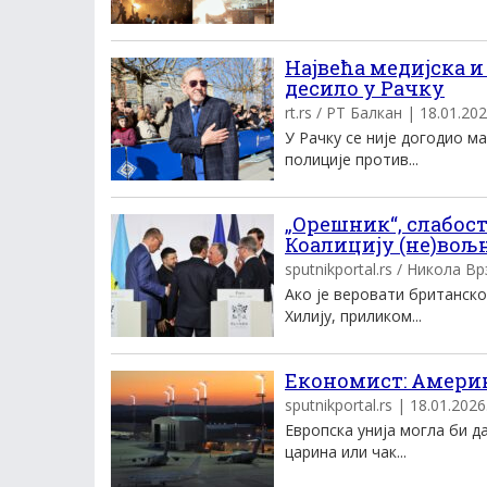
Највећа медијска и
десило у Рачку
rt.rs / РТ Балкан | 18.01.202
У Рачку се није догодио ма
полиције против...
„Орешник“, слабос
Коалицију (не)вољ
sputnikportal.rs / Никола Вр
Ако је веровати британск
Хилију, приликом...
Економист: Америка
sputnikportal.rs | 18.01.2026.
Европска унија могла би д
царина или чак...