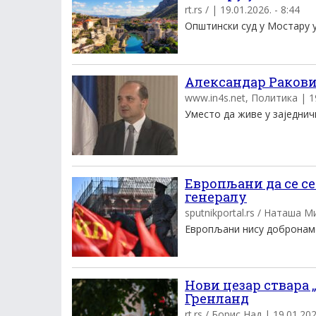
rt.rs / | 19.01.2026. - 8:44
Општински суд у Мостару уп
Александар Ракови
www.in4s.net, Политика | 19
Уместо да живе у заједничк
Европљани да се с
генералу
sputnikportal.rs / Наташа М
Европљани нису добронамерн
Нови цезар ствара 
Гренланд
rt.rs / Борис Над | 19.01.202