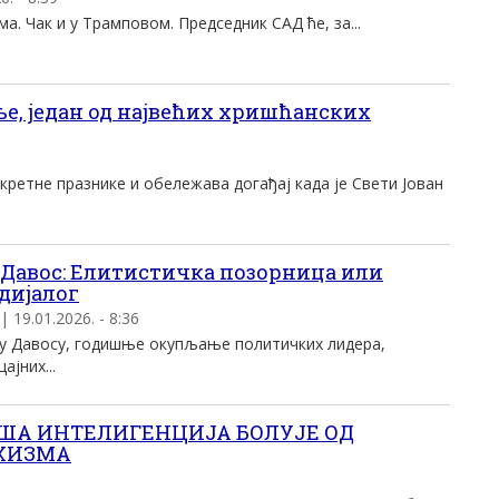
а. Чак и у Трамповом. Председник САД ће, за...
ње, један од највећих хришћанских
ретне празнике и обележава догађај када је Свети Јован
) Давос: Елитистичка позорница или
дијалог
 19.01.2026. - 8:36
у Давосу, годишње окупљање политичких лидера,
ајних...
НАША ИНТЕЛИГЕНЦИЈА БОЛУЈЕ ОД
ХИЗМА