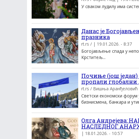
У сваком лудилу има систем
Данас је Богојавље
празника
rt.rs / | 19.01.2026. - 8:37
Богојављење спада у непок
Крститељ...
Почиње (још један
пропали глобални 
rt.rs / Вишња Аранђеловић |
Светски економски форум 
бизнисмена, банкара и утиц
Олга Андрејева: 
НАСЛЕДНОГ АНАР
| 18.01.2026. - 10:57