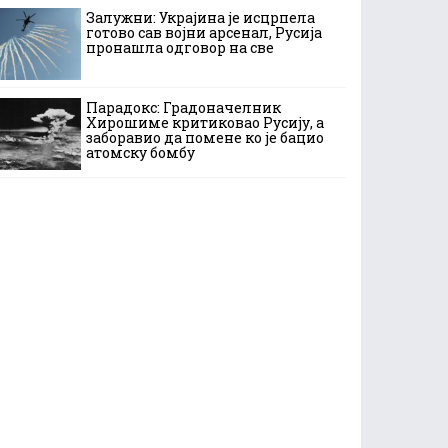
Залужни: Украјина је исцрпела
готово сав војни арсенал, Русија
пронашла одговор на све
Парадокс: Градоначелник
Хирошиме критиковао Русију, а
заборавио да помене ко је бацио
атомску бомбу