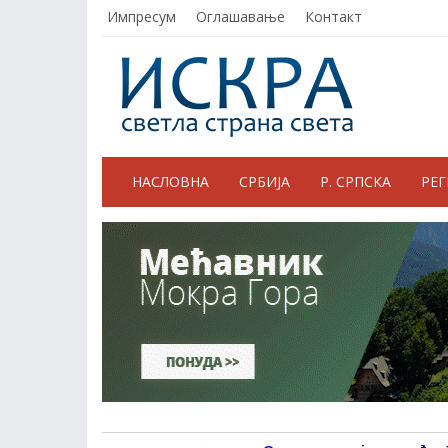
Импресум
Оглашавање
Контакт
НАСЛОВНА
СРБИЈА
Р. СРПСКА
РЕ