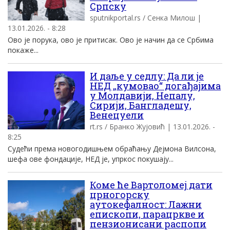
Српску
sputnikportal.rs / Сенка Милош |
13.01.2026. - 8:28
Ово је порука, ово је притисак. Ово је начин да се Србима
покаже...
И даље у седлу: Да ли је
НЕД „кумовао“ догађајима
у Молдавији, Непалу,
Сирији, Бангладешу,
Венецуели
rt.rs / Бранко Жујовић | 13.01.2026. -
8:25
Судећи према новогодишњем обраћању Дејмона Вилсона,
шефа ове фондације, НЕД је, упркос покушају...
Коме ће Вартоломеј дати
црногорску
аутокефалност: Лажни
епископи, парацркве и
пензионисани распопи