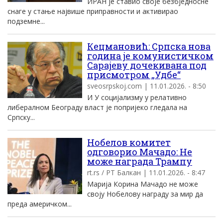
ИРАН је ставио своје безбједносне
снаге у стање највише приправности и активирао
подземне...
Кецмановић: Српска нова
година је комунистичком
Сарајеву дочекивана под
присмотром „Удбе“
sveosrpskoj.com | 11.01.2026. - 8:50
И У социјализму у релативно
либералном Београду власт је попријеко гледала на
Српску...
Нобелов комитет
одговорио Мачадо: Не
може награда Трампу
rt.rs / РТ Балкан | 11.01.2026. - 8:47
Марија Корина Мачадо не може
своју Нобелову награду за мир да
преда америчком...