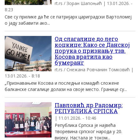
rt.rs / Зоран Шапоњић | 13.01.2026. -
8:23
Све су прилике да ће се патријарх цариградски Вартоломеј
о јаду забавити ако...
Од слагалице до лего
коцкице: Како се Данској
порука о признању тзв.
Косова вратила као
бумеранг
rt.rs / Снежана Ровчанин Томковић |
13.01.2026. - 8:18
„Признавањем Косова и последњи комадић сложене
балканске слагалице долази на своје место. Границе су...
Павловић др Радомир:
РЕПУБЛИКА СРПСКА
| 11.01.2026. - 10:46
Република Српска је највећа
творевина српског народа у 20.
вијеку. Настала је током...