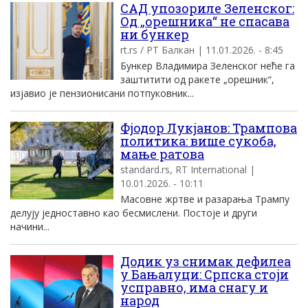
САД упозориле Зеленског:
Од „орешника“ не спасава
ни бункер
rt.rs / РТ Балкан | 11.01.2026. - 8:45
Бункер Владимира Зеленског неће га
заштитити од ракете „орешник“,
изјавио је пензионисани потпуковник...
Фјодор Лукјанов: Трампова
политика: више сукоба,
мање ратова
standard.rs, RT International |
10.01.2026. - 10:11
Масовне жртве и разарања Трампу
делују једноставно као бесмислени. Постоје и други
начини...
Додик уз снимак дефилеа
у Бањалуци: Српска стоји
усправно, има снагу и
народ