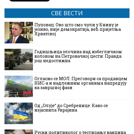
СВЕ ВЕСТИ
Пуповац: Ово што смо чули у Книну је
језиво, није демократија, већ пријетња
Хрватској
Годишњица злочина над избегличком
колоном на Петровачкој цести: Правда
још недостижна
Огласио се МОЛ: Преговори са продавцем
НИС-а и надлежним органима напредују
ка завршној фази
Од „Олује“ до Сребренице: Како се
изјаснила Украјина
Руски политиколог о тестирању вакцина