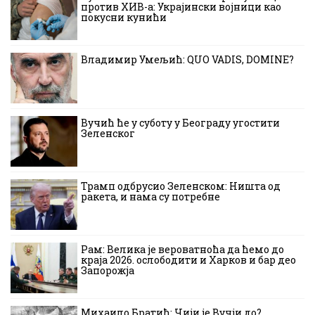
против ХИВ-а: Украјински војници као
покусни кунићи
Владимир Умељић: QUO VADIS, DOMINE?
Вучић ће у суботу у Београду угостити
Зеленског
Трамп одбрусио Зеленском: Ништа од
ракета, и нама су потребне
Рам: Велика је вероватноћа да ћемо до
краја 2026. ослободити и Харков и бар део
Запорожја
Михаило Братић: Чији је Вучји до?