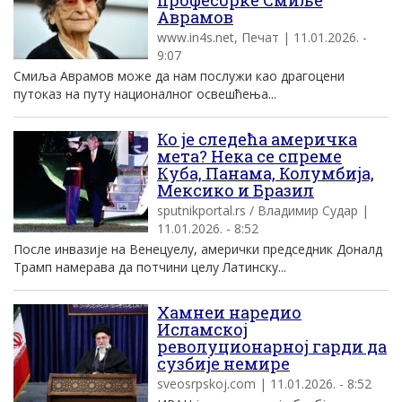
професорке Смиље
Аврамов
www.in4s.net, Печат | 11.01.2026. -
9:07
Смиља Аврамов може да нам послужи као драгоцени
путоказ на путу националног освешћења...
Ко је следећа америчка
мета? Нека се спреме
Куба, Панама, Колумбија,
Мексико и Бразил
sputnikportal.rs / Владимир Судар |
11.01.2026. - 8:52
После инвазије на Венецуелу, амерички председник Доналд
Трамп намерава да потчини целу Латинску...
Хамнеи наредио
Исламској
револуционарној гарди да
сузбије немире
sveosrpskoj.com | 11.01.2026. - 8:52