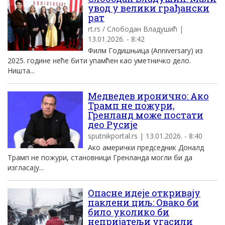
увод у велики грађански
рат
rt.rs / Слободан Владушић |
13.01.2026. - 8:42
Филм Годишњица (Anniversary) из
2025. године неће бити упамћен као уметничко дело.
Ништа...
Медведев иронично: Ако
Трамп не пожури,
Гренланд може постати
део Русије
sputnikportal.rs | 13.01.2026. - 8:40
Ако амерички председник Доналд
Трамп не пожури, становници Гренланда могли би да
изгласају...
Опасне идеје откривају
паклени циљ: Овако би
било уколико би
непријатељи угасили