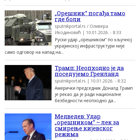
„Орешник“ погађа тамо
где боли
sputnikportal.rs / Оливера
Икодиновић | 10.01.2026. - 8:33
Руски удар „орешником“ по кључној
украјинској инфраструктури није
само одговор на напад на...
Трамп: Неопходно је да
поседујемо Гренланд
sputnikportal.rs | 10.01.2026. - 8:32
Амерички председник Доналд Трамп
је рекао да је ради националне
безбедности неопходно да...
Медведев: Удар
„орешником“ – лек за
смирење кијевског
режима