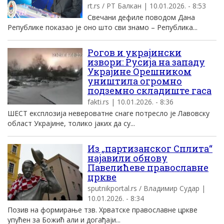
rt.rs / РТ Балкан | 10.01.2026. - 8:53
Свечани дефиле поводом Дана
Републике показао је оно што сви знамо – Република...
Рогов и украјински
извори: Русија на западу
Украјине Орешником
уништила огромно
подземно складиште гаса
fakti.rs | 10.01.2026. - 8:36
ШЕСТ експлозија невероватне снаге потресло је Лавовску
област Украјине, толико јаких да су...
Из „партизанског Сплита“
најавили обнову
Павелићеве православне
цркве
sputnikportal.rs / Владимир Судар |
10.01.2026. - 8:34
Позив на формирање тзв. Хрватске православне цркве
упућен за Божић али и догађаји...