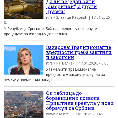
Да ли ће један бити
„амерички“, а други
„руски“
rt.rs / Златица Радовић | 17.01.2026. -
8:11
У Републици Српској и БиХ паралелно су покренуте
процедуре за изградњу два велика...
Захарова: Традиционалне
вредности треба заштити
и законски
rt.rs / РТ Балкан | 17.01.2026. - 8:05
Утемељити традиционалне
вредности у закону је кључно за
земљу у време када западне...
Од таблица до
боравишних дозвола:
Приштина кренула у нови
обрачун са Србима
www.in4s.net | 13.01.2026. - 8:46