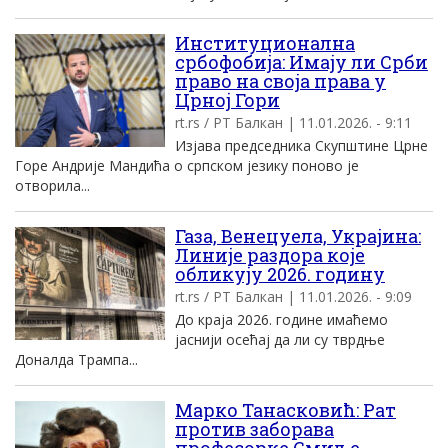
Институционална
србофобија: Имају ли Срби
право на своја права у
Црној Гори
rt.rs / РТ Балкан | 11.01.2026. - 9:11
Изјава председника Скупштине Црне
Горе Андрије Мандића о српском језику поново је
отворила...
Газа, Венецуела, Украјина:
Линије раздора које
обликују 2026. годину
rt.rs / РТ Балкан | 11.01.2026. - 9:09
До краја 2026. године имаћемо
јаснији осећај да ли су тврдње
Доналда Трампа...
Марко Танасковић: Рат
против заборава