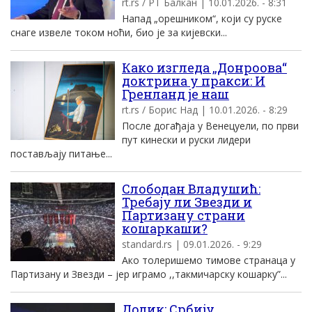
rt.rs / РТ Балкан | 10.01.2026. - 8:31
Напад „орешником“, који су руске
снаге извеле током ноћи, био је за кијевски...
Како изгледа „Донроова“
доктрина у пракси: И
Гренланд је наш
rt.rs / Борис Над | 10.01.2026. - 8:29
После догађаја у Венецуели, по први
пут кинески и руски лидери
постављају питање...
Слободан Владушић:
Требају ли Звезди и
Партизану страни
кошаркаши?
standard.rs | 09.01.2026. - 9:29
Ако толеришемо тимове странаца у
Партизану и Звезди – јер играмо ,,такмичарску кошарку”...
Додик: Србију