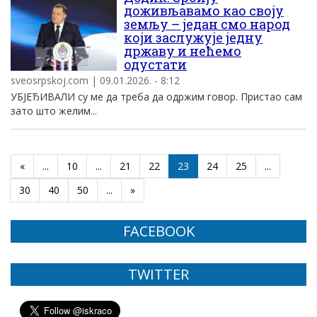
доживљавамо као своју
земљу – један смо народ
који заслужује једну
државу и нећемо
одустати
sveosrpskoj.com | 09.01.2026. - 8:12
УБЈЕЂИВАЛИ су ме да треба да одржим говор. Пристао сам
зато што желим...
«
...
10
...
21
22
23
24
25
...
30
40
50
...
»
FACEBOOK
TWITTER