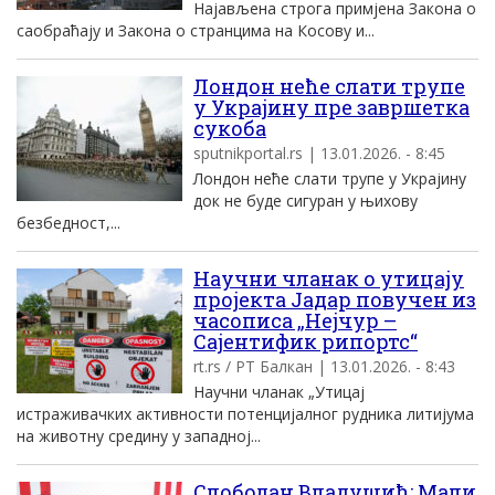
Најављена строга примјена Закона о
саобраћају и Закона о странцима на Косову и...
Лондон неће слати трупе
у Украјину пре завршетка
сукоба
sputnikportal.rs | 13.01.2026. - 8:45
Лондон неће слати трупе у Украјину
док не буде сигуран у њихову
безбедност,...
Научни чланак о утицају
пројекта Јадар повучен из
часописа „Нејчур –
Сајентифик рипортс“
rt.rs / РТ Балкан | 13.01.2026. - 8:43
Научни чланак „Утицај
истраживачких активности потенцијалног рудника литијума
на животну средину у западној...
Слободан Владушић: Мали