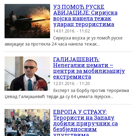
УЗ ПОМОЋ РУСКЕ
АВИЈАЦИЈЕ: Сиријска
војска нанела тежак
ударац терористима
14.01.2016. - 11:02
Сиријска војска је уз помоћ руске
авијације за протекла 24 часа нанела тежак...
ГАЛИЈАШЕВИЋ:
Нелегални џемати –
центри за мобилизацију
екстремиста
12.01.2016. - 11:20
Експерт за борбу против тероризма
Џевад Галијашевић тврди да су 64 џемата /вјерске...
ЕВРОПА У СТРАХУ:
Терористи на Западу
добили приручник са
безбједносним
упутствима