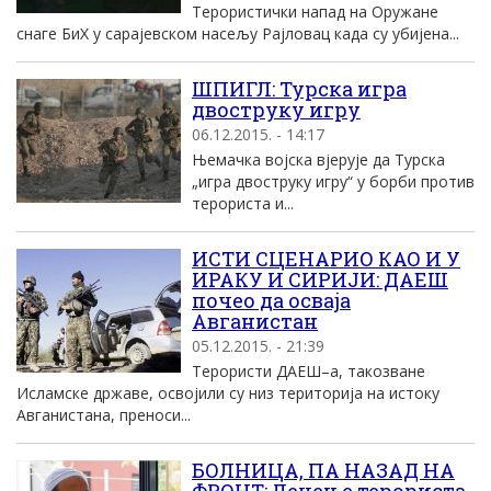
Терористички напад на Оружане
снаге БиХ у сарајевском насељу Рајловац када су убијена...
ШПИГЛ: Турска игра
двоструку игру
06.12.2015. - 14:17
Њемачка војска вјерује да Турска
„игра двоструку игру“ у борби против
терориста и...
ИСТИ СЦЕНАРИО КАО И У
ИРАКУ И СИРИЈИ: ДАЕШ
почео да осваја
Авганистан
05.12.2015. - 21:39
Терористи ДАЕШ–а, такозване
Исламске државе, освојили су низ територија на истоку
Авганистана, преноси...
БОЛНИЦА, ПА НАЗАД НА