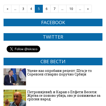
«
...
3
4
5
6
7
...
10
...
»
FACEBOOK
TWITTER
СВЕ ВЕСТИ
Уцене као опробани рецепт: Шта је то
Соренсен стварно поручио Србији
Петронијевић и Каран о Елфети Весели:
Жртва се поново убија, ово је понижење за
српски народ