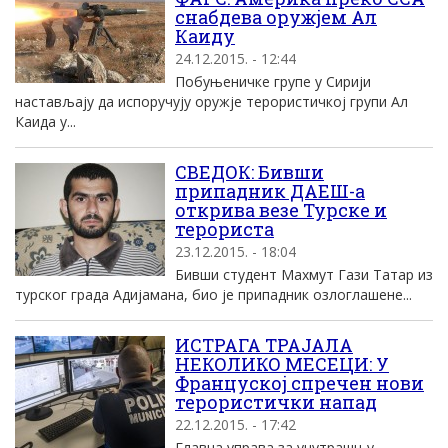
снабдева оружјем Ал
Каиду
24.12.2015. - 12:44
Побуњеничке групе у Сирији
настављају да испоручују оружје терористичкој групи Ал
Каида у...
СВЕДОК: Бивши
припадник ДАЕШ-а
открива везе Турске и
терориста
23.12.2015. - 18:04
Бивши студент Махмут Гази Татар из
турског града Адијамана, био је припадник озлоглашене...
ИСТРАГА ТРАЈАЛА
НЕКОЛИКО МЕСЕЦИ: У
Француској спречен нови
терористички напад
22.12.2015. - 17:42
Главна управа за унутрашњу