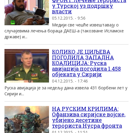
ФРОНТ: Лечење терориста
у Турској уз подршку
власти
05.12.2015. - 9:56
Медији све чешће извештавају о
случајевима лечења бораца ДАЕШ-а (такозване Исламске
државе) и...
КОЛИКО ЈЕ ЦИЉЕВА
ПОГОДИЛА ЗАПАДНА
КОАЛИЦИЈА: Руска
авијација погодила 1.458
објеката у Сирији
04.12.2015. - 17:46
Руска авијација је за недељу дана извела 431 борбени лет у
Сирији и...
НА РУСКИМ КРИЛИМА:
Офанзива сиријске војске,
убијено десетине
терориста Нусра фронта
01.12.2015. - 11:51