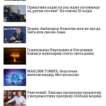
Приштина подигла још једну оптужницу
за „ратни злочин“: На списку 20 људи
Додик: Амбасадор Немачке или не зна да
чита или свесно лаже
Годишњица Хирошиме и Нагасакија:
Какав је нуклеарни статус света данас
МАКСИМ ТОМИЋ: Вештачка
интелигенција, Мегалополис
Ракочевић: Хиљаде процедура прерастају
у непремостиву препреку слободи медија