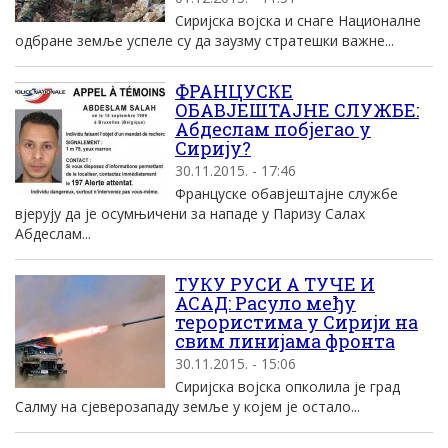
Сиријска војска и снаге Националне
одбране земље успеле су да заузму стратешки важне...
ФРАНЦУСКЕ
ОБАВЈЕШТАЈНЕ СЛУЖБЕ:
Абдеслам побјегао у
Сирију?
30.11.2015. - 17:46
Француске обавјештајне службе
вjерују да је осумњичени за нападе у Паризу Салах
Абдеслам...
ТУКУ РУСИ А ТУЧЕ И
АСАД: Расуло међу
терористима у Сирији на
свим линијама фронта
30.11.2015. - 15:06
Сиријска војска опколила је град
Салму на сјеверозападу земље у којем је остало...