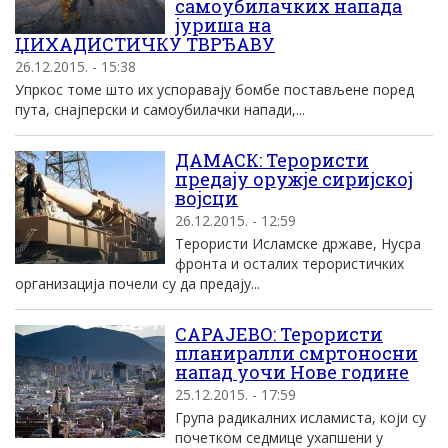
самоубилачких напада
јуриша на
ЏИХАДИСТИЧКУ ТВРЂАВУ
26.12.2015. - 15:38
Упркос томе што их успоравају бомбе постављене поред
пута, снајперски и самоубилачки напади,...
ДАМАСК: Терористи
предају оружје сиријској
војсци
26.12.2015. - 12:59
Терористи Исламске државе, Нусра
фронта и осталих терористичких
организација почели су да предају...
САРАЈЕВО: Терористи
планиралли смртоносни
напад уочи Нове године
25.12.2015. - 17:59
Група радикалних исламиста, коjи су
почетком седмице ухапшени у