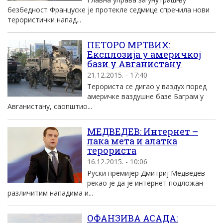
безбедност Француске је протекле седмице спречила нови
терористички напад...
ПЕТОРО МРТВИХ:
Експлозија у америчкој
бази у Авганистану
21.12.2015. - 17:40
Терориста се дигао у ваздух поред
америчке ваздушне базе Баграм у
Авганистану, саопштио...
МЕДВЕДЕВ: Интернет –
лака мета и алатка
терориста
16.12.2015. - 10:06
Руски премијер Дмитриј Медведев
рекао је да је интернет подложан
различитим нападима и...
ОФАНЗИВА АСАДА: