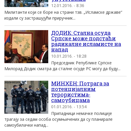
12.01.2016. - 8:36
Милитанти који се боре на страни тзв. „Исламске државе“
издали су застрашујући приручник...
ДОДИК: Стална осуда
Српске може подстаћи
радикалне исламисте на
напад
10.01.2016. - 18:28
Председник Републике Српске
Милорад Додик сматра да сталне осуде РС могу да буду...
МИНХЕН: Потрага за
потенцијалним
терористима-
самоубицама
01.01.2016. - 13:54
Припадници немачке полиције
трагају за седам особа осумњичених да су планирале
самоубилачки напад...