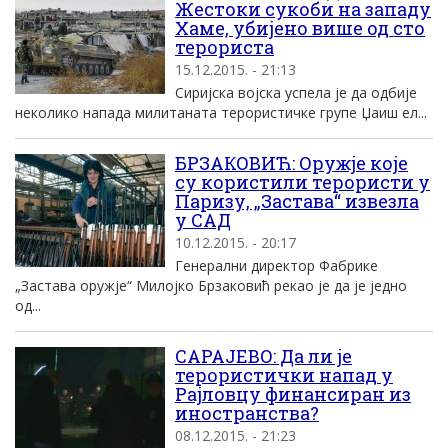
Жестоки сукоби на западу
Хаме, убијено више од сто
терориста
15.12.2015. - 21:13
Сиријска војска успела је да одбије
неколико напада милитаната терористичке групе Џаиш ел...
БРЗАКОВИЋ: Оружје које
су користили терористи у
Паризу, „Застава“ извезла
у САД
10.12.2015. - 20:17
Генерални директор Фабрике
„Застава оружје“ Милојко Брзаковић рекао је да је једно
од...
САРАЈЕВО: Да ли је
терористички напад у
Рајловцу финансиран из
иностранства?
08.12.2015. - 21:23