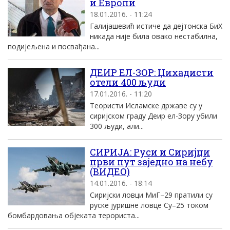
и Европи
18.01.2016. - 11:24
Галијашевић истиче да дејтонска БиХ
никада није била овако нестабилна,
подијељена и посвађана...
ДЕИР ЕЛ-ЗОР: Џихадисти
отели 400 људи
17.01.2016. - 11:20
Теористи Исламске државе су у
сиријском граду Деир ел-Зору убили
300 људи, али...
СИРИЈА: Руси и Сиријци
први пут заједно на небу
(ВИДЕО)
14.01.2016. - 18:14
Сиријски ловци МиГ–29 пратили су
руске јуришне ловце Су–25 током
бомбардовања објеката терориста...