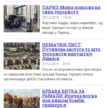
ПАРИЗ: Mаjка поносна на
сина терористу
29.12.2015. - 10:42
Фартима Хадфи, маjка наjмлађег, од
више терориста коjи су извели
нападе у Паризу,...
НЕМАЧКИ ЛИСТ:
Путинова заслуга то што
терористи напуштају
Дамаск
27.12.2015. - 8:14
После четворомесечних преговора
са сиријским властима хиљаде бораца терористичких
организација ДАЕШ (такозвана Исламска...
КРВАВА БИТКА ЗА
РАМАДИ: Ирачка војска
под кишом бомби,
снајпера и