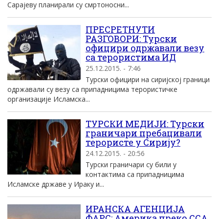
Сараjеву планирали су смртоносни...
ПРЕСРЕТНУТИ
РАЗГОВОРИ: Турски
официри одржавали везу
са терористима ИД
25.12.2015. - 7:46
Турски официри на сиријској граници
одржавали су везу са припадницима терористичке
организације Исламска...
ТУРСКИ МЕДИЈИ: Турски
граничари пребацивали
терористе у Сирију?
24.12.2015. - 20:56
Турски граничари су били у
контактима са припадницима
Исламске државе у Ираку и...
ИРАНСКА АГЕНЦИЈА
ФАРС: Америка преко ССА