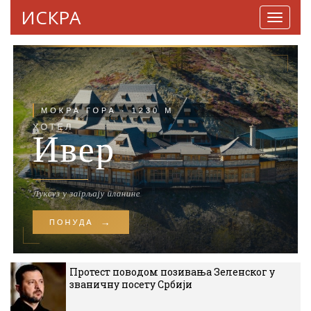
ИСКРА
Навига
Протест поводом позивања Зеленског у
званичну посету Србији