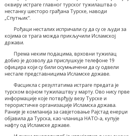
оквиру истраге главног турског тужилаштва о
нестанку шесторо грађана Турске, наводи
„Спутњик“.
Рођаци несталих испричали су да су се људи за
којима се трага можда прикључили Исламској
држави.
Према неким подацима, врховни тужилац
добио је дозволу да прислушкује телефоне 19
официра који су били осумњичени да су одвели
нестале представницима Исламске државе.
Фасцикла с резултатима истраге предата је
турском војном тужилаштву у марту. Ово нису прве
информације које потврђују везу Турске и
терористичке организације Исламска држава.
Раније је компанија за савјетовање Рајстад енерџи
објавила да Турска, као чланица НАТО-а, купује
нафту од Исламске државе.