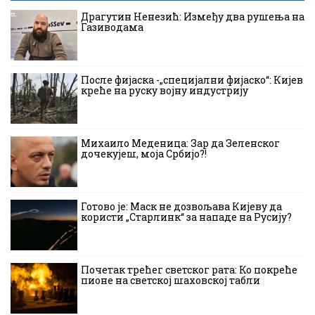
Драгутин Ненезић: Између два рушења на
Газиводама
После фијаска -„специјални фијаско“: Кијев
креће на руску војну индустрију
Михаило Меденица: Зар да Зеленског
дочекујеш, моја Србијо?!
Готово је: Маск не дозвољава Кијеву да
користи „Старлинк“ за нападе на Русију?
Почетак трећег светског рата: Ко покреће
пионе на светској шаховској табли