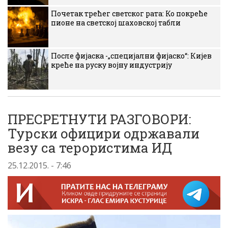
Почетак трећег светског рата: Ко покреће
пионе на светској шаховској табли
После фијаска -„специјални фијаско“: Кијев
креће на руску војну индустрију
ПРЕСРЕТНУТИ РАЗГОВОРИ:
Турски официри одржавали
везу са терористима ИД
25.12.2015. - 7:46