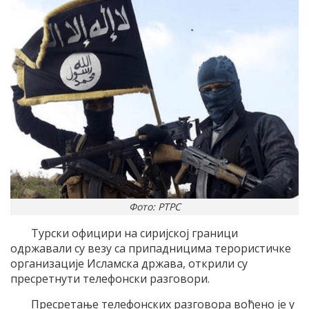
Фото: РТРС
Турски официри на сиријској граници
одржавали су везу са припадницима терористичке
организације Исламска држава, открили су
пресретнути телефонски разговори.
Пресретање телефонских разговора вођено је у