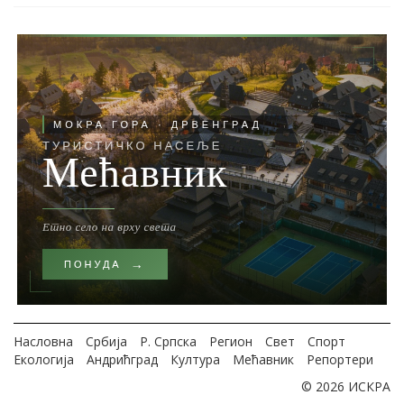
Насловна
Србија
Р. Српска
Регион
Свет
Спорт
Екологија
Андрићград
Култура
Мећавник
Репортери
© 2026 ИСКРА