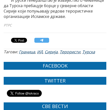
И руски генералштаб је извијестио о чињеници
да Турска пребацује борце у сјеверне области
Сирије који попуњавају редове терористичке
организације Исламске државе.
РТРС
Тагови:
Граница
,
ИД
,
Сирија
,
Терористи
,
Турска
FACEBOOK
TWITTER
СВЕ ВЕСТИ