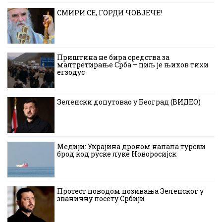
СМИРИ СЕ, ГОРДИ ЧОВЈЕЧЕ!
Приштина не бира средства за
малтретирање Срба – циљ је њихов тихи
егзодус
Зеленски допутовао у Београд (ВИДЕО)
Медији: Украјина дроном напала турски
брод код руске луке Новоросијск
Протест поводом позивања Зеленског у
званичну посету Србији