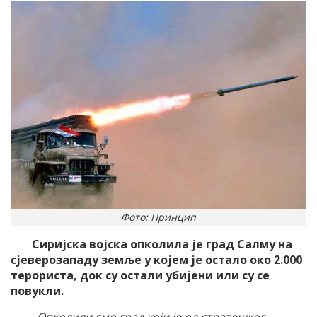
Фото: Принцип
Сиријска војска опколила је град Салму на
сјеверозападу земље у којем је остало око 2.000
терориста, док су остали убијени или су се
повукли.