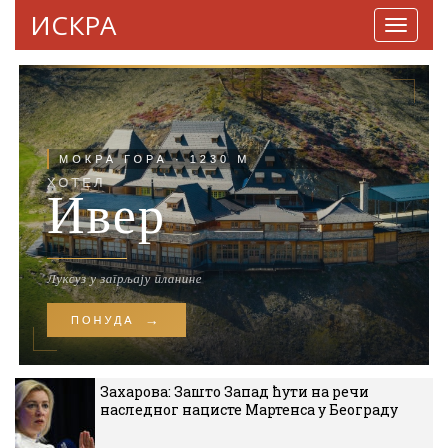
ИСКРА
Навига
Захарова: Зашто Запад ћути на речи
наследног нацисте Мартенса у Београду