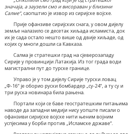
„Опколили смо град који је од стратешког
значаја, а заузели смо и висораван у близини
Салме“
, саопштио је извор из сиријске војске.
Прије офанзиве сиријских снага, у овом дијелу
земље налазило се десетак хиљада исламиста, док
их је сада остало нешто више од двије хиљаде, од
којих су многи дошли са Кавказа.
Салма је стратешки град на сјеверозападу
Сирије у провинцији Латакија. Из тог града води
магистрални пут до турске границе.
Управо је у том дијелу Сирије турски ловац
„Ф-16“ је оборио руски бомбардер „су-24“, а ту су и
три руска новинара била рањена.
Портали који се баве геостратешким питањима
наводе да западни медији нису уопште писали о
офанзиви сиријске војске нити њеним војним
успјесима у борби против „Исламске државе“.