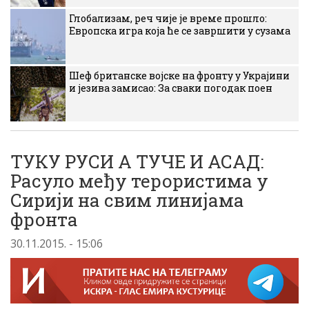
Глобализам, реч чије је време прошло:
Европска игра која ће се завршити у сузама
Шеф британске војске на фронту у Украјини
и језива замисао: За сваки погодак поен
ТУКУ РУСИ А ТУЧЕ И АСАД:
Расуло међу терористима у
Сирији на свим линијама
фронта
30.11.2015. - 15:06