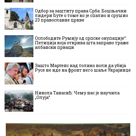
Одбор за заштиту права Срба: Бошњачки
лидери ћуте о томе ко је спалио и срушио
23 православне цркве
Ослободите Румију од српске окупације“:
Петиција која открива шта заправо траже
албански прваци
Зашто Мартенс кад толико воли да убија
Русе не иде на фронт него шаље Украјинце
Никола Танасић: Чему нас је научила
„Олуја“