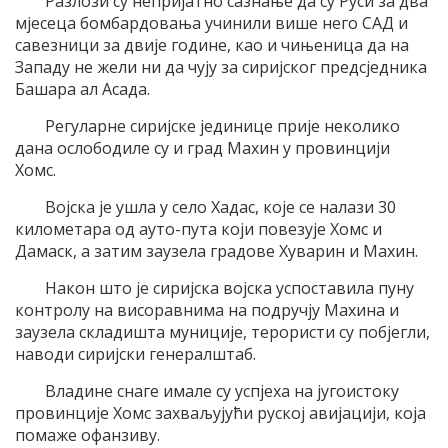
Разлози су непријатно сазнање да су Руси за два
мјесеца бомбардовања учинили више него САД и
савезници за двије године, као и чињеница да на
Западу не жели ни да чују за сиријског предсједника
Башара ал Асада.
Регуларне сиријске јединице прије неколико
дана ослободиле су и град Махин у провинцији
Хомс.
Војска је ушла у село Хадас, које се налази 30
километара од ауто-пута који повезује Хомс и
Дамаск, а затим заузела градове Хуварин и Махин.
Након што је сиријска војска успоставила пуну
контролу на висоравнима на подручју Махина и
заузела складишта муниције, терористи су побјегли,
наводи сиријски генералштаб.
Владине снаге имале су успјеха на југоистоку
провинције Хомс захваљујући руској авијацији, која
помаже офанзиву.