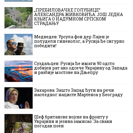
„ПРЕБИЛОВАЧКЕ ГОЛУБИЦЕ“
АЛЕКСАНДРА ЖИВКОВИЋА: ЈОШ ЈЕДНА
КЊИГА О НАДУМНОМ СРПСКОМ
СТРАДАЊУ
Медведев: Урсула фон дер Лајен је
полудели гинеколог, а Русија ће сигурно
победити!
Суздаљцев: Русија ће имати 90 одсто
добијен рат ако одсече Украјину од Запада
и разбије мостове на Дњепру
Захарова: Зашто Запад ћути на речи
наследног нацисте Мартенса у Београду
Шеф британске војске на фронту у
Украјини и језива замисао: За сваки
погодак поен