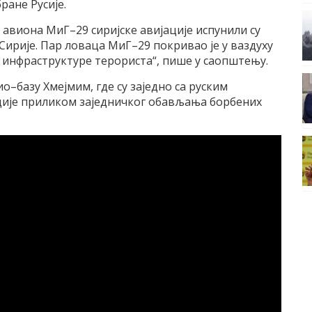
ране Русије.
 авиона МиГ–29 сиријске авијације испунили су
Сирије. Пар ловаца МиГ–29 покривао је у ваздуху
е инфраструктуре терориста“, пише у саопштењу.
ио–базу Хмејмим, где су заједно са руским
ије приликом заједничког обављања борбених