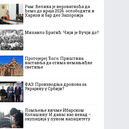
Рам: Велика је вероватноћа да
ћемо до краја 2026. ослободити и
Харков и бар део Запорожја
Михаило Братић: Чији је Вучји до?
Протојереј Ђого: Приштина
наставља да отима немањићке
светиње
ФАЗ: Производња дронова за
Украјину у Србији?
Ломљење кичме Ибарском
Колашину: И данас као некад –
окупација у пуном капацитету