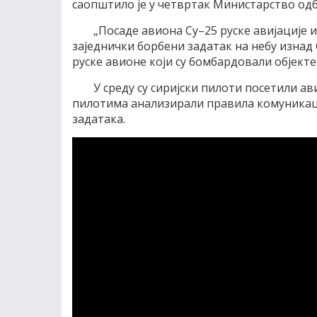
саопштило је у четвртак Министарство одб
„Посаде авиона Су–25 руске авијације и
заједнички борбени задатак на небу изнад 
руске авионе који су бомбардовали објект
У среду су сиријски пилоти посетили ав
пилотима анализирали правила комуникац
задатака.