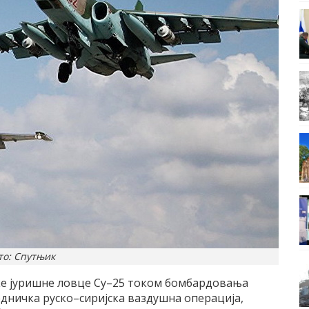
то: Спутњик
ске јуришне ловце Су–25 током бомбардовања
једничка руско–сиријска ваздушна операција,