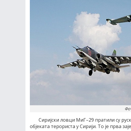
Фо
Сиријски ловци МиГ–29 пратили су ру
објеката терориста у Сирији. То је прва за