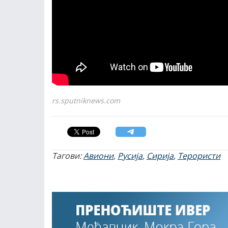
rs.sputniknews.com
Тагови:
Авиони
,
Русија
,
Сирија
,
Терористи