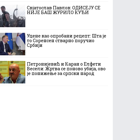
Свјатослав Павлов: ОДИСЕЈУ СЕ
НИЈЕ БАШ ЖУРИЛО КУЋИ
Уцене као опробани рецепт: Шта је
то Соренсен стварно поручио
Србији
Петронијевић и Каран о Елфети
Весели: Жртва се поново убија, ово
је понижење за српски народ