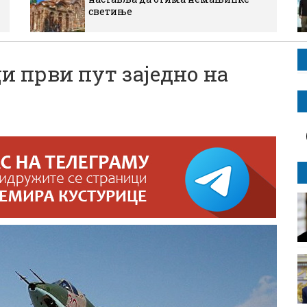
светиње
и први пут заједно на