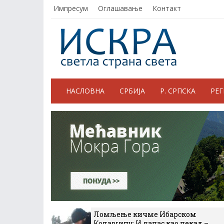
Импресум
Оглашавање
Контакт
НАСЛОВНА
СРБИЈА
Р. СРПСКА
РЕ
Ломљење кичме Ибарском
Колашину: И данас као некад –