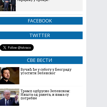
FACEBOOK
TWITTER
СВЕ ВЕСТИ
Вучић ће у суботу у Београду
угостити Зеленског
Трамп одбрусио Зеленском:
Ништа од ракета, и нама су
потребне