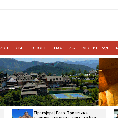
ГИОН
СВЕТ
СПОРТ
ЕКОЛОГИЈА
АНДРИЋГРАД
Протојереј Ђого: Приштина
наставља да отима немањићке