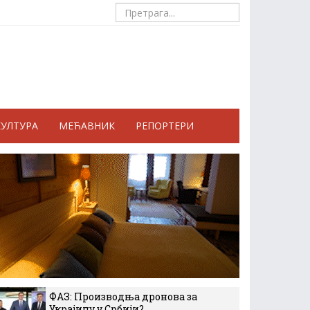
КУЛТУРА
МЕЋАВНИК
РЕПОРТЕРИ
ФАЗ: Производња дронова за
Украјину у Србији?